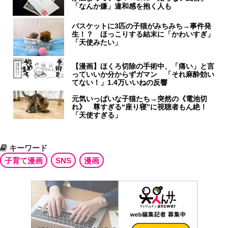
「なんか嫌」違和感を抱く人も
バスケットに3匹の子猫がみちみち→事件発
生！？ ほっこりする結末に「かわいすぎ」
「天使みたい」
【漫画】ほくろ切除の手術中、「痛い」と言
っていいか分からずガマン 「それ麻酔効い
てない！」1.4万いいねの反響
元気いっぱいな子猫たち→突然の《電池切
れ》 尊すぎる“座り寝”に視聴者もん絶！
「天使すぎる」
キーワード
子育て漫画
SNS
漫画