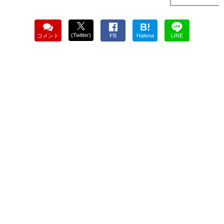
B!
(Twitter)
コメント
FB
Hatena
LINE