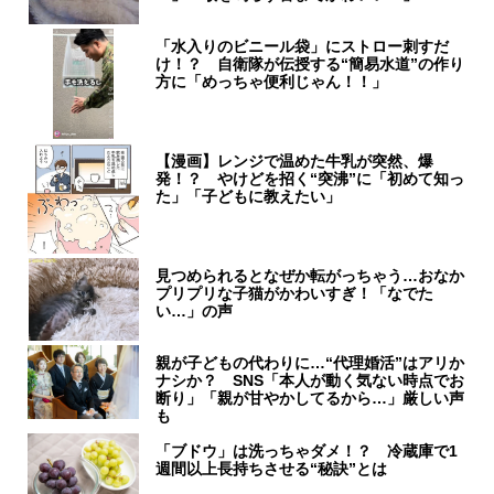
「水入りのビニール袋」にストロー刺すだ
け！？ 自衛隊が伝授する“簡易水道”の作り
方に「めっちゃ便利じゃん！！」
【漫画】レンジで温めた牛乳が突然、爆
発！？ やけどを招く“突沸”に「初めて知っ
た」「子どもに教えたい」
見つめられるとなぜか転がっちゃう…おなか
プリプリな子猫がかわいすぎ！「なでた
い…」の声
親が子どもの代わりに…“代理婚活”はアリか
ナシか？ SNS「本人が動く気ない時点でお
断り」「親が甘やかしてるから…」厳しい声
も
「ブドウ」は洗っちゃダメ！？ 冷蔵庫で1
週間以上長持ちさせる“秘訣”とは