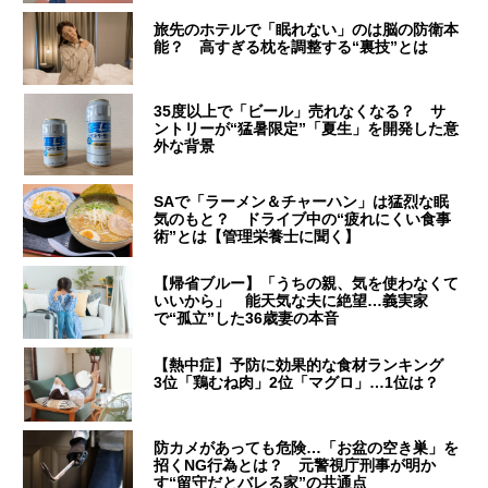
旅先のホテルで「眠れない」のは脳の防衛本
能？ 高すぎる枕を調整する“裏技”とは
35度以上で「ビール」売れなくなる？ サ
ントリーが“猛暑限定”「夏生」を開発した意
外な背景
SAで「ラーメン＆チャーハン」は猛烈な眠
気のもと？ ドライブ中の“疲れにくい食事
術”とは【管理栄養士に聞く】
【帰省ブルー】「うちの親、気を使わなくて
いいから」 能天気な夫に絶望…義実家
で“孤立”した36歳妻の本音
【熱中症】予防に効果的な食材ランキング
3位「鶏むね肉」2位「マグロ」…1位は？
防カメがあっても危険…「お盆の空き巣」を
招くNG行為とは？ 元警視庁刑事が明か
す“留守だとバレる家”の共通点