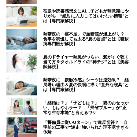
宿題や読書感想文にAI…子どもが無意識にや
りがち “絶対に入力してはいけない情報”と
は【専門家解説】
熱帯夜の「寝不足」で血糖値が爆上がり？
食事を我慢しても太る“夏の盲点”とは【糖尿
病専門医が解説】
夏のドライヤー熱風がつらい…髪がすぐ乾く
当て方＆タオルドライの“神テク”とは【美容
師解説】
熱帯夜に「接触冷感」シーツは逆効果？ 結
局暑い理由＆夏の快眠に導く“意外な寝具”と
は【専門家解説】
「結婚は？」「子どもは？」 親のおせっか
い、もはやホラー？ 「帰省ブルー」が“正
常な生存本能”と言えるワケ
「警備員に従いUターン」で違反切符？ 自
宅前の工事で“逆走”強いられた理不尽すぎる
体験