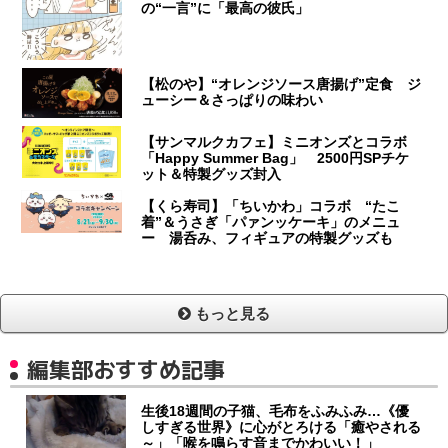
の“一言”に「最高の彼氏」
【松のや】“オレンジソース唐揚げ”定食 ジ
ューシー＆さっぱりの味わい
【サンマルクカフェ】ミニオンズとコラボ
「Happy Summer Bag」 2500円SPチケ
ット＆特製グッズ封入
【くら寿司】「ちいかわ」コラボ “たこ
着”＆うさぎ「パァンッケーキ」のメニュ
ー 湯呑み、フィギュアの特製グッズも
もっと見る
編集部おすすめ記事
生後18週間の子猫、毛布をふみふみ…《優
しすぎる世界》に心がとろける「癒やされる
～」「喉を鳴らす音までかわいい！」