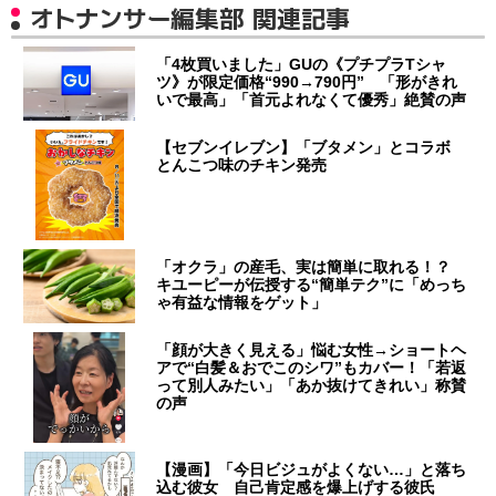
オトナンサー編集部 関連記事
「4枚買いました」GUの《プチプラTシャ
ツ》が限定価格“990→790円” 「形がきれ
いで最高」「首元よれなくて優秀」絶賛の声
【セブンイレブン】「ブタメン」とコラボ
とんこつ味のチキン発売
「オクラ」の産毛、実は簡単に取れる！？
キユーピーが伝授する“簡単テク”に「めっち
ゃ有益な情報をゲット」
「顔が大きく見える」悩む女性→ショートヘ
アで“白髪＆おでこのシワ”もカバー！「若返
って別人みたい」「あか抜けてきれい」称賛
の声
【漫画】「今日ビジュがよくない…」と落ち
込む彼女 自己肯定感を爆上げする彼氏