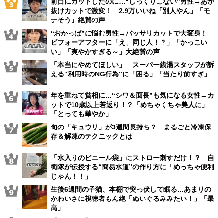
前日にカットしたのに…“しっくりこない”男性→あか
抜けカットで激変！ 2.9万いいね「別人やん」「モ
テそう」絶賛の声
“おかっぱ”に悩む男性→バッサリカットで大変身！
ビフォーアフターに「え、同じ人！？」「かっこい
い」「爽やかすぎる～」大絶賛の声
「本当にやめてほしい」 スーパー銭湯スタッフが訴
える“利用時のNG行為”に「困る」「当たり前すぎ」
年を重ねて貧相に…“シワ＆面長”も気になる女性→カ
ットで10歳以上若返り！？「めちゃくちゃ美人に」
「とっても華やか」
旬の「キュウリ」が3週間長持ち？ まるごと冷凍保
存＆解凍のテクニックとは
「水入りのビニール袋」にストロー刺すだけ！？ 自
衛隊が伝授する“簡易水道”の作り方に「めっちゃ便利
じゃん！！」
生後6週間の子猫、本棚で突っ伏して眠る…あまりの
かわいさに視聴者もん絶「ぬいぐるみみたい！」「最
高」