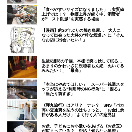
「食べやすいサイズになりました」→実質値
上げでは！？ 物価上昇が続く中、消費者
が“コスト削減”を実感する場面
【漫画】約20年ぶりの焼き鳥屋… 大人に
なって出会った大将の“粋な気遣い”に「そん
なお店に出会いたい！」
生後6週間の子猫、本棚で突っ伏して眠る…
あまりのかわいさに視聴者もん絶「ぬいぐる
みみたい！」「最高」
「本当にやめてほしい」 スーパー銭湯スタ
ッフが訴える“利用時のNG行為”に「困る」
「当たり前すぎ」
《弾丸旅行》はアリ？ ナシ？ SNS「バカ
高い交通費を払うのはちょっと」「お金に余
裕がある人だけ」“よく行く人”の意見は
お盆、子どもにお小遣いをあげる《お盆玉》
が広まっている？ SNS「知らない風習」