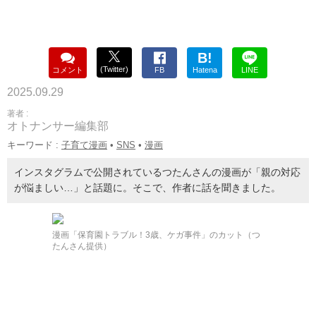
B!
(Twitter)
コメント
FB
Hatena
LINE
2025.09.29
著者 :
オトナンサー編集部
キーワード :
子育て漫画
•
SNS
•
漫画
インスタグラムで公開されているつたんさんの漫画が「親の対応
が悩ましい…」と話題に。そこで、作者に話を聞きました。
漫画「保育園トラブル！3歳、ケガ事件」のカット（つ
たんさん提供）