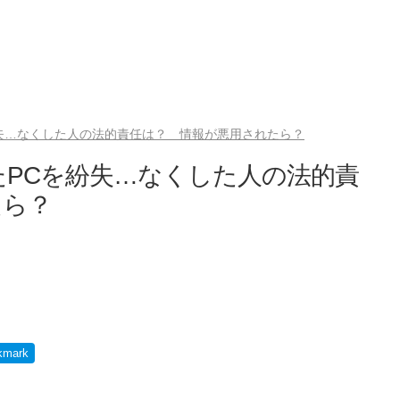
紛失…なくした人の法的責任は？ 情報が悪用されたら？
ったPCを紛失…なくした人の法的責
たら？
kmark