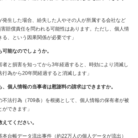
が発生した場合、紛失した人やその人が所属する会社など
損害賠償責任を問われる可能性はあります。ただし、個人情
きる、という因果関係が必要です」
も可能なのでしょうか。
害者と損害を知ってから3年経過すると、時効により消滅し
法行為から20年間経過すると消滅します」
でも、個人情報の当事者は慰謝料の請求はできますか。
不法行為（709条）を根拠として、個人情報の保有者が被
とができます」
教えてください。
基本台帳データ流出事件（約22万人の個人データが流出）