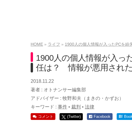
HOME
ライフ
1900人の個人情報が入ったPCを
1900人の個人情報が入
任は？ 情報が悪用され
2018.11.22
著者 :
オトナンサー編集部
アドバイザー :
牧野和夫（まきの・かずお）
キーワード :
事件
•
裁判
•
法律
コメント
(Twitter)
Facebook
B!
Boo