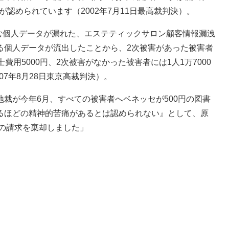
が認められています（2002年7月11日最高裁判決）。
含む個人データが漏れた、エステティックサロン顧客情報漏洩
る個人データが流出したことから、2次被害があった被害者
用5000円、2次被害がなかった被害者には1人1万7000
07年8月28日東京高裁判決）。
裁が今年6月、すべての被害者へベネッセが500円の図書
るほどの精神的苦痛があるとは認められない』として、原
償の請求を棄却しました」