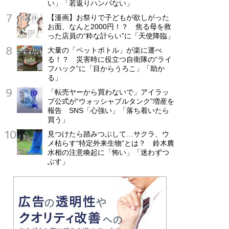
い」「若返りハンパない」
【漫画】お祭りで子どもが欲しがった
お面、なんと2000円！？ 焦る母を救
った店員の“粋な計らい”に「天使降臨」
大量の「ペットボトル」が楽に運べ
る！？ 災害時に役立つ自衛隊の“ライ
フハック”に「目からうろこ」「助か
る」
「転売ヤーから買わないで」アイラッ
プ公式が“ウォッシャブルタンク”増産を
報告 SNS「心強い」「落ち着いたら
買う」
見つけたら踏みつぶして…サクラ、ウ
メ枯らす“特定外来生物”とは？ 鈴木農
水相の注意喚起に「怖い」「迷わずつ
ぶす」