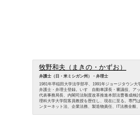
牧野和夫（まきの・かずお）
弁護士（日・米ミシガン州）・弁理士
1981年早稲田大学法学部卒、1991年ジョージタウン大
弁護士・弁理士登録。いすゞ自動車課長・審議役、アップルコンピュ
代表事務局長、内閣司法制度改革推進本部法曹養成検
理科大学大学院客員教授を歴任し、現在に至る。専門
ンターネット法、企業法務、製造物責任、IT法務全般