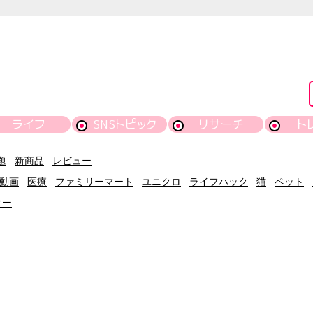
ライフ
SNSトピック
リサーチ
ト
題
新商品
レビュー
動画
医療
ファミリーマート
ユニクロ
ライフハック
猫
ペット
ター