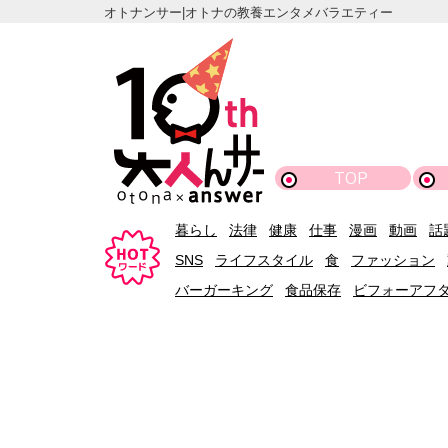
オトナンサー|オトナの教養エンタメバラエティー
TOP
暮らし
法律
健康
仕事
漫画
動画
話
SNS
ライフスタイル
食
ファッション
バーガーキング
食品保存
ビフォーアフ