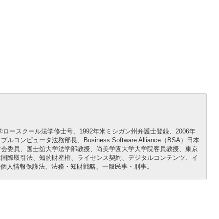
学ロースクール法学修士号、1992年米ミシガン州弁護士登録、2006年
ータ法務部長、Business Software Alliance（BSA）日本
討会委員、国士舘大学法学部教授、尚美学園大学大学院客員教授、東京
は国際取引法、知的財産権、ライセンス契約、デジタルコンテンツ、イ
、個人情報保護法、法務・知財戦略、一般民事・刑事。