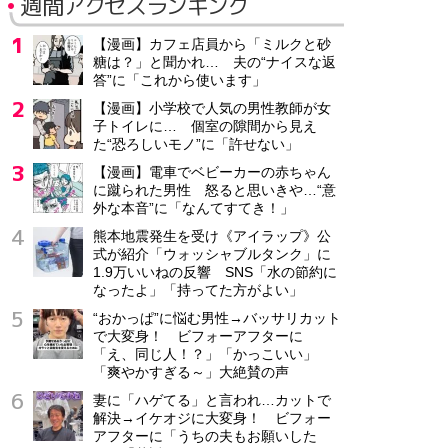
週間アクセスランキング
【漫画】カフェ店員から「ミルクと砂
糖は？」と聞かれ… 夫の“ナイスな返
答”に「これから使います」
【漫画】小学校で人気の男性教師が女
子トイレに… 個室の隙間から見え
た“恐ろしいモノ”に「許せない」
【漫画】電車でベビーカーの赤ちゃん
に蹴られた男性 怒ると思いきや…“意
外な本音”に「なんてすてき！」
熊本地震発生を受け《アイラップ》公
式が紹介「ウォッシャブルタンク」に
1.9万いいねの反響 SNS「水の節約に
なったよ」「持ってた方がよい」
“おかっぱ”に悩む男性→バッサリカット
で大変身！ ビフォーアフターに
「え、同じ人！？」「かっこいい」
「爽やかすぎる～」大絶賛の声
妻に「ハゲてる」と言われ…カットで
解決→イケオジに大変身！ ビフォー
アフターに「うちの夫もお願いした