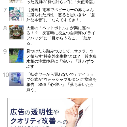
った店員の“粋な計らい”に「天使降臨」
【漫画】電車でベビーカーの赤ちゃん
に蹴られた男性 怒ると思いきや…“意
外な本音”に「なんてすてき！」
大量の「ペットボトル」が楽に運べ
る！？ 災害時に役立つ自衛隊の“ライ
フハック”に「目からうろこ」「助か
る」
見つけたら踏みつぶして…サクラ、ウ
メ枯らす“特定外来生物”とは？ 鈴木農
水相の注意喚起に「怖い」「迷わずつ
ぶす」
「転売ヤーから買わないで」アイラッ
プ公式が“ウォッシャブルタンク”増産を
報告 SNS「心強い」「落ち着いたら
買う」