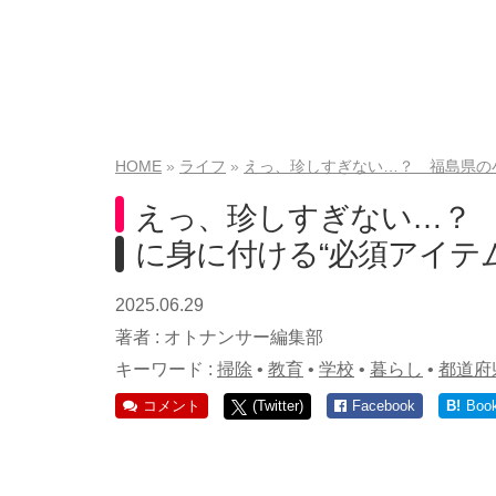
HOME
ライフ
えっ、珍しすぎない…？ 福島県の
えっ、珍しすぎない…？
に身に付ける“必須アイテ
2025.06.29
著者 :
オトナンサー編集部
キーワード :
掃除
•
教育
•
学校
•
暮らし
•
都道府
コメント
(Twitter)
Facebook
B!
Boo