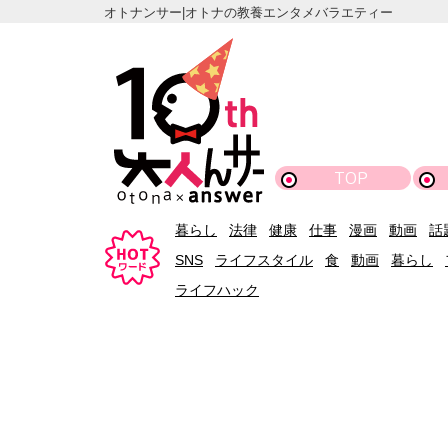
オトナンサー|オトナの教養エンタメバラエティー
TOP
暮らし
法律
健康
仕事
漫画
動画
話
SNS
ライフスタイル
食
動画
暮らし
ライフハック