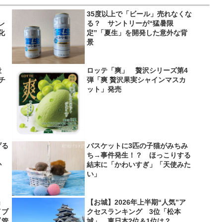
35度以上で「ビール」売れなくな
レ
る？ サントリーが“猛暑限
化
定”「夏生」を開発した意外な背
景
役
ロッテ「爽」 贅沢シリーズ第4
＆チ
弾「爽 贅沢果実シャインマスカ
ット」発売
げる
バスケットに3匹の子猫がみちみ
？
ち→事件発生！？ ほっこりする
か
結末に「かわいすぎ」「天使みた
い」
」
【お城】2026年上半期“人気”ア
イブ
クセスランキング 3位「松本
【管
城」…東日本2位＆1位は？