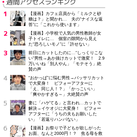
週間アクセスランキング
【漫画】カフェ店員から「ミルクと砂
糖は？」と聞かれ… 夫の“ナイスな返
答”に「これから使います」
【漫画】小学校で人気の男性教師が女
子トイレに… 個室の隙間から見え
た“恐ろしいモノ”に「許せない」
前日にカットしたのに…“しっくりこな
い”男性→あか抜けカットで激変！ 2.9
万いいね「別人やん」「モテそう」絶
賛の声
“おかっぱ”に悩む男性→バッサリカット
で大変身！ ビフォーアフターに
「え、同じ人！？」「かっこいい」
「爽やかすぎる～」大絶賛の声
妻に「ハゲてる」と言われ…カットで
解決→イケオジに大変身！ ビフォー
アフターに「うちの夫もお願いした
い」「若返りハンパない」
【漫画】お祭りで子どもが欲しがった
お面、なんと2000円！？ 焦る母を救