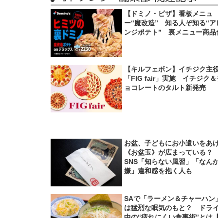
【ドミノ・ピザ】看板メニュ
ー“魔改造” 知る人ぞ知る“ア
ンジポテト” 裏メニュー商品
【キルフェボン】イチジク主
「FIG fair」実施 イチジク
ョコレートのタルト新発売
お盆、子どもにお小遣いをあ
《お盆玉》が広まっている
SNS「知らない風習」「なん
嫌」違和感を抱く人も
SAで「ラーメン＆チャーハン
は猛烈な眠気のもと？ ドラ
中の“疲れにくい食事術”とは