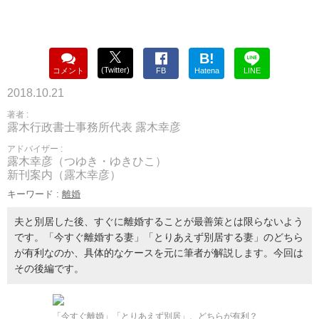
B!
(Twitter)
コメント
FB
Hatena
LINE
2018.10.21
著者 :
露木行政書士事務所代表 露木幸彦
アドバイザー :
露木幸彦（つゆき・ゆきひこ）
新刊案内（露木幸彦）
キーワード :
離婚
夫と別居した後、すぐに離婚することが最善策とは限らないよう
です。「今すぐ離婚する妻」「とりあえず別居する妻」のどちら
が有利なのか、具体的なケースを元に筆者が解説します。今回は
その後編です。
「今すぐ離婚」「とりあえず別居」、どちらが有利？