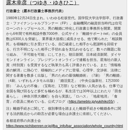
露木幸彦（つゆき・ゆきひこ）
行政書士（露木行政書士事務所代表）
1980年12月24日生まれ。いわゆる松坂世代。国学院大学法学部卒。行政書
士・ファイナンシャルプランナー（FP）。金融機関の融資担当時代は住宅
ローンのトップセールス。男の離婚に特化し行政書士事務所を開業。開業
から6年間で有料相談件数7000件、公式サイト「離婚サポートnet」の会員
数は6300人を突破し、業界最大規模に成長させる。他で断られた「相談難
民」を積極的に引き受けている。自己破産した相手から慰謝料を回収す
る、行方不明になった相手に手切れ金を支払わせるなど、数々の難題に取
り組み、「不可能を可能」にしてきた。朝日新聞、日本経済新聞、ダイヤ
モンドオンライン、プレジデントオンラインで連載を担当。星海社の新人
賞（特別賞）を受賞するなど執筆力も高く評価されている。また「情報格
差の解消」に熱心で、積極的にメディアに登場。心理学、交渉術、法律に
関する著書を数多く出版し「男のための最強離婚術」（7刷）「男の離婚」
（4刷、いずれもメタモル出版）「婚活貧乏」（中央公論新社、1万2000
部）「みんなの不倫」（宝島社、1万部）など根強い人気がある。仕事では
全国を飛び回るなど多忙を極めるが、私生活では30年以上にわたり「田舎
暮らし」（神奈川県大磯町）を自ら実践し「ロハス」「地産地消」「食
育」の普及に努めている。公式ブログ（
https://ameblo.jp/yukihiko55/
）。
注）離婚手続きに関して、個別事情を踏まえた離婚手続きや離婚条件に関
する法的観点からの助言が必要な場合は弁護士に依頼してください。
各都道府県の弁護士会
https://www.nichibenren.or.jp/jfba_info/bar_association/whole_country.html