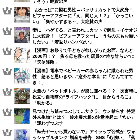
テそう」絶賛の声
“おかっぱ”に悩む男性→バッサリカットで大変身！
ビフォーアフターに「え、同じ人！？」「かっこい
い」「爽やかすぎる～」大絶賛の声
妻に「ハゲてる」と言われ…カットで解決→イケオジ
に大変身！ ビフォーアフターに「うちの夫もお願い
したい」「若返りハンパない」
【漫画】お祭りで子どもが欲しがったお面、なんと
2000円！？ 焦る母を救った店員の“粋な計らい”に
「天使降臨」
【漫画】電車でベビーカーの赤ちゃんに蹴られた男
性 怒ると思いきや…“意外な本音”に「なんてすて
き！」
大量の「ペットボトル」が楽に運べる！？ 災害時に
役立つ自衛隊の“ライフハック”に「目からうろこ」
「助かる」
見つけたら踏みつぶして…サクラ、ウメ枯らす“特定
外来生物”とは？ 鈴木農水相の注意喚起に「怖い」
「迷わずつぶす」
「転売ヤーから買わないで」アイラップ公式が“ウォ
ッシャブルタンク”増産を報告 SNS「心強い」「落