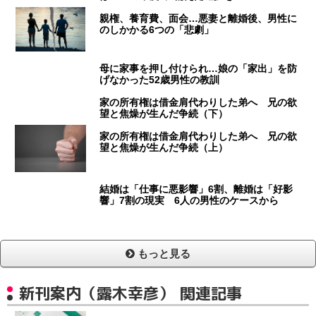
親権、養育費、面会…悪妻と離婚後、男性に
のしかかる6つの「悲劇」
母に家事を押し付けられ…娘の「家出」を防
げなかった52歳男性の教訓
家の所有権は借金肩代わりした弟へ 兄の欲
望と焦燥が生んだ争続（下）
家の所有権は借金肩代わりした弟へ 兄の欲
望と焦燥が生んだ争続（上）
結婚は「仕事に悪影響」6割、離婚は「好影
響」7割の現実 6人の男性のケースから
もっと見る
新刊案内（露木幸彦） 関連記事