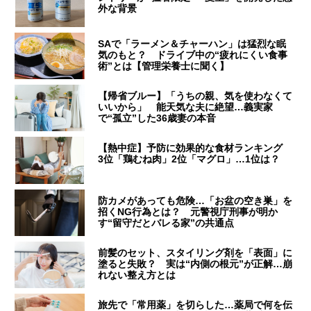
外な背景
SAで「ラーメン＆チャーハン」は猛烈な眠
気のもと？ ドライブ中の“疲れにくい食事
術”とは【管理栄養士に聞く】
【帰省ブルー】「うちの親、気を使わなくて
いいから」 能天気な夫に絶望…義実家
で“孤立”した36歳妻の本音
【熱中症】予防に効果的な食材ランキング
3位「鶏むね肉」2位「マグロ」…1位は？
防カメがあっても危険…「お盆の空き巣」を
招くNG行為とは？ 元警視庁刑事が明か
す“留守だとバレる家”の共通点
前髪のセット、スタイリング剤を「表面」に
塗ると失敗？ 実は“内側の根元”が正解…崩
れない整え方とは
旅先で「常用薬」を切らした…薬局で何を伝