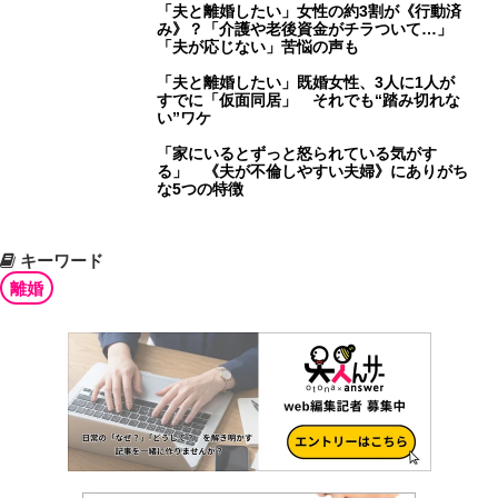
「夫と離婚したい」女性の約3割が《行動済
み》？「介護や老後資金がチラついて…」
「夫が応じない」苦悩の声も
「夫と離婚したい」既婚女性、3人に1人が
すでに「仮面同居」 それでも“踏み切れな
い”ワケ
「家にいるとずっと怒られている気がす
る」 《夫が不倫しやすい夫婦》にありがち
な5つの特徴
キーワード
離婚