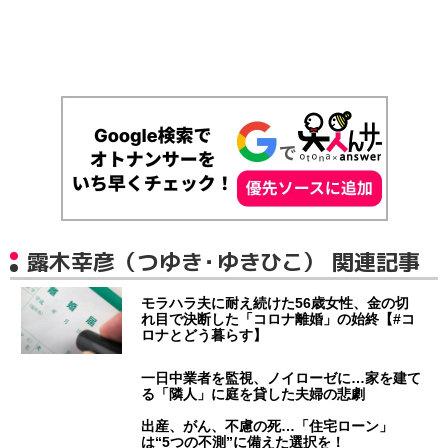
露木幸彦（つゆき・ゆきひこ） 関連記事
モラハラ夫に耐え続けた56歳女性、金の切
れ目で決断した「コロナ離婚」の始終【#コ
ロナとどう暮らす】
一日中業者を監視、ノイローゼに…家を建て
る「隣人」に庭を貸した夫婦の悲劇
出産、がん、不慮の死…「住宅ローン」
は“5つの不測”に備えた選択を！