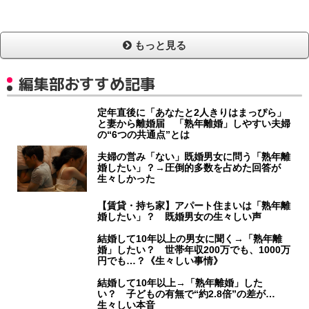
もっと見る
編集部おすすめ記事
定年直後に「あなたと2人きりはまっぴら」
と妻から離婚届 「熟年離婚」しやすい夫婦
の“6つの共通点”とは
夫婦の営み「ない」既婚男女に問う「熟年離
婚したい」？→圧倒的多数を占めた回答が
生々しかった
【賃貸・持ち家】アパート住まいは「熟年離
婚したい」？ 既婚男女の生々しい声
結婚して10年以上の男女に聞く→「熟年離
婚」したい？ 世帯年収200万でも、1000万
円でも…？《生々しい事情》
結婚して10年以上→「熟年離婚」した
い？ 子どもの有無で“約2.8倍”の差が…
生々しい本音