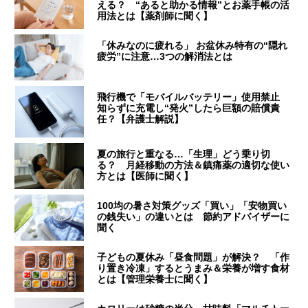
える？ “あると助かる情報”とお薬手帳の活
用法とは【薬剤師に聞く】
「休みなのに疲れる」 お盆休み特有の“隠れ
疲労”に注意…3つの解消法とは
飛行機で「モバイルバッテリー」使用禁止
知らずに充電し“発火”したら巨額の賠償責
任？【弁護士解説】
夏の旅行と重なる…「生理」どう乗り切
る？ 月経移動の方法＆鎮痛薬の適切な使い
方とは【医師に聞く】
100均の暑さ対策グッズ「買い」「安物買い
の銭失い」の違いとは 節約アドバイザーに
聞く
子どもの夏休み「昼食問題」が解決？ 「作
り置き冷凍」するとうまみ＆栄養が増す食材
とは【管理栄養士に聞く】