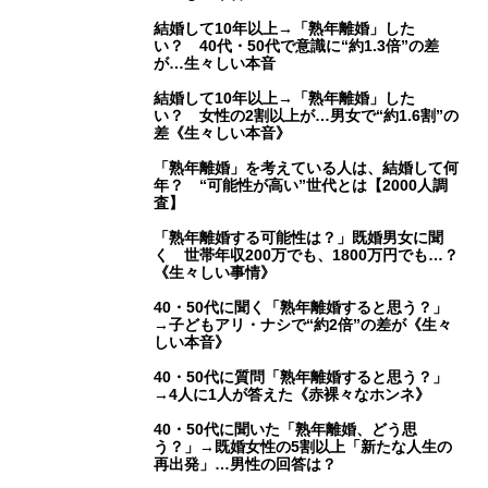
結婚して10年以上→「熟年離婚」した
い？ 40代・50代で意識に“約1.3倍”の差
が…生々しい本音
結婚して10年以上→「熟年離婚」した
い？ 女性の2割以上が…男女で“約1.6割”の
差《生々しい本音》
「熟年離婚」を考えている人は、結婚して何
年？ “可能性が高い”世代とは【2000人調
査】
「熟年離婚する可能性は？」既婚男女に聞
く 世帯年収200万でも、1800万円でも…？
《生々しい事情》
40・50代に聞く「熟年離婚すると思う？」
→子どもアリ・ナシで“約2倍”の差が《生々
しい本音》
40・50代に質問「熟年離婚すると思う？」
→4人に1人が答えた《赤裸々なホンネ》
40・50代に聞いた「熟年離婚、どう思
う？」→既婚女性の5割以上「新たな人生の
再出発」…男性の回答は？