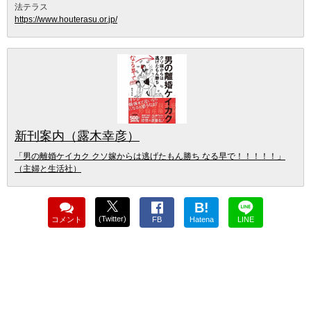
法テラス
https://www.houterasu.or.jp/
新刊案内（露木幸彦）
「男の離婚ケイカク クソ嫁からは逃げたもん勝ち なる早で！！！！！」
（主婦と生活社）
B!
(Twitter)
コメント
FB
Hatena
LINE