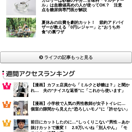
カロリーは砂糖の半分…甘味料「マルチトー
ル」は血糖値高めの人が使ってOK？ 注意
点を糖尿病専門医が解説
夏休みの出費を劇的カット！ 節約アドバイ
ザーが教える「0円レジャー」と“おうち外
食”の裏ワザ
ライフの記事もっと見る
週間アクセスランキング
【漫画】カフェ店員から「ミルクと砂糖は？」と聞か
れ… 夫の“ナイスな返答”に「これから使います」
【漫画】小学校で人気の男性教師が女子トイレに…
個室の隙間から見えた“恐ろしいモノ”に「許せない」
前日にカットしたのに…“しっくりこない”男性→あか
抜けカットで激変！ 2.9万いいね「別人やん」「モ