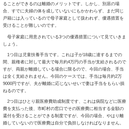
ることができるのは離婚のメリットです。しかし、別居の場
合、すでに夫婦の体を成していないにもかかわらず、まだ同じ
戸籍には入っているので母子家庭として扱われず、優遇措置を
受けることが難しいのです。
母子家庭に用意されている3つの優遇措置について見ていきま
しょう。
1つ目は児童扶養手当です。これは子が18歳に達するまでの
間、親権者に対して最大で毎月約4万円の手当が支給されるので
すが、両親が離婚している場合に限るので、今回の場合、手当
は全く支給されません。今回のケースでは、手当は毎月約2万
9000円ですが、夫が離婚に応じないせいで妻は手当をもらい損
ねるのです。
2つ目はひとり親医療費助成制度です、これは病院などに医療
費を支払った後、市町村の窓口でその医療費に相当する金額の
還付を受けることができる制度ですが、今回の場合、やはり離
婚していないので医療費は自分で負担しなければなりません。