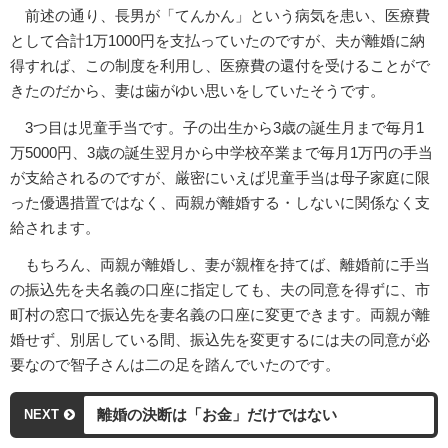
前述の通り、長男が「てんかん」という病気を患い、医療費
として合計1万1000円を支払っていたのですが、夫が離婚に納
得すれば、この制度を利用し、医療費の還付を受けることがで
きたのだから、妻は歯がゆい思いをしていたそうです。
3つ目は児童手当です。子の出生から3歳の誕生月まで毎月1
万5000円、3歳の誕生翌月から中学校卒業まで毎月1万円の手当
が支給されるのですが、厳密にいえば児童手当は母子家庭に限
った優遇措置ではなく、両親が離婚する・しないに関係なく支
給されます。
もちろん、両親が離婚し、妻が親権を持てば、離婚前に手当
の振込先を夫名義の口座に指定しても、夫の同意を得ずに、市
町村の窓口で振込先を妻名義の口座に変更できます。両親が離
婚せず、別居している間、振込先を変更するには夫の同意が必
要なので智子さんは二の足を踏んでいたのです。
離婚の決断は「お金」だけではない
NEXT