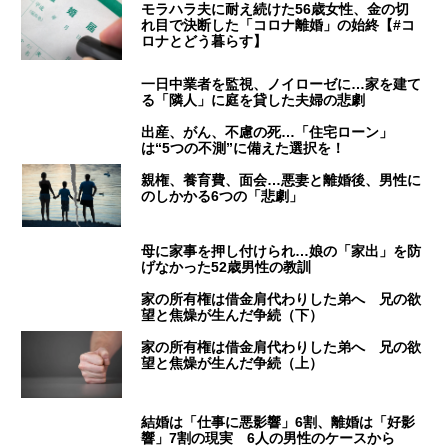
モラハラ夫に耐え続けた56歳女性、金の切
れ目で決断した「コロナ離婚」の始終【#コ
ロナとどう暮らす】
一日中業者を監視、ノイローゼに…家を建て
る「隣人」に庭を貸した夫婦の悲劇
出産、がん、不慮の死…「住宅ローン」
は“5つの不測”に備えた選択を！
親権、養育費、面会…悪妻と離婚後、男性に
のしかかる6つの「悲劇」
母に家事を押し付けられ…娘の「家出」を防
げなかった52歳男性の教訓
家の所有権は借金肩代わりした弟へ 兄の欲
望と焦燥が生んだ争続（下）
家の所有権は借金肩代わりした弟へ 兄の欲
望と焦燥が生んだ争続（上）
結婚は「仕事に悪影響」6割、離婚は「好影
響」7割の現実 6人の男性のケースから