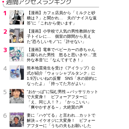
週間アクセスランキング
【漫画】カフェ店員から「ミルクと砂
糖は？」と聞かれ… 夫の“ナイスな返
答”に「これから使います」
【漫画】小学校で人気の男性教師が女
子トイレに… 個室の隙間から見え
た“恐ろしいモノ”に「許せない」
【漫画】電車でベビーカーの赤ちゃん
に蹴られた男性 怒ると思いきや…“意
外な本音”に「なんてすてき！」
熊本地震発生を受け《アイラップ》公
式が紹介「ウォッシャブルタンク」に
1.9万いいねの反響 SNS「水の節約に
なったよ」「持ってた方がよい」
“おかっぱ”に悩む男性→バッサリカット
で大変身！ ビフォーアフターに
「え、同じ人！？」「かっこいい」
「爽やかすぎる～」大絶賛の声
妻に「ハゲてる」と言われ…カットで
解決→イケオジに大変身！ ビフォー
アフターに「うちの夫もお願いした