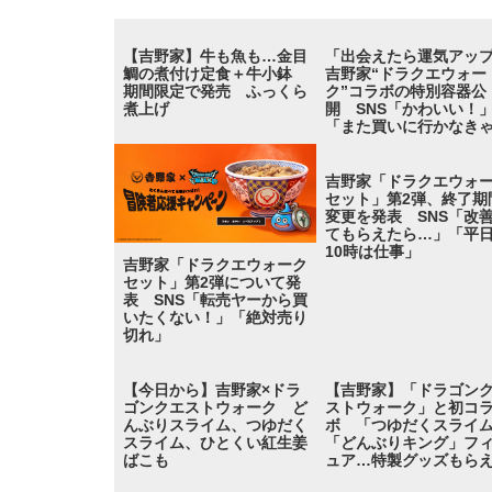
【吉野家】牛も魚も…金目
「出会えたら運気アッ
鯛の煮付け定食＋牛小鉢
吉野家“ドラクエウォー
期間限定で発売 ふっくら
ク”コラボの特別容器公
煮上げ
開 SNS「かわいい！
「また買いに行かなき
吉野家「ドラクエウォ
セット」第2弾、終了期
変更を発表 SNS「改
てもらえたら…」「平
10時は仕事」
吉野家「ドラクエウォーク
セット」第2弾について発
表 SNS「転売ヤーから買
いたくない！」「絶対売り
切れ」
【今日から】吉野家×ドラ
【吉野家】「ドラゴン
ゴンクエストウォーク ど
ストウォーク」と初コ
んぶりスライム、つゆだく
ボ 「つゆだくスライ
スライム、ひとくい紅生姜
「どんぶりキング」フ
ばこも
ュア…特製グッズもら