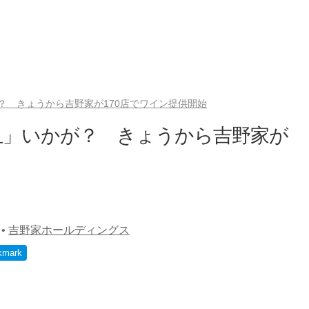
？ きょうから吉野家が170店でワイン提供開始
皿」いかが？ きょうから吉野家が
•
吉野家ホールディングス
kmark