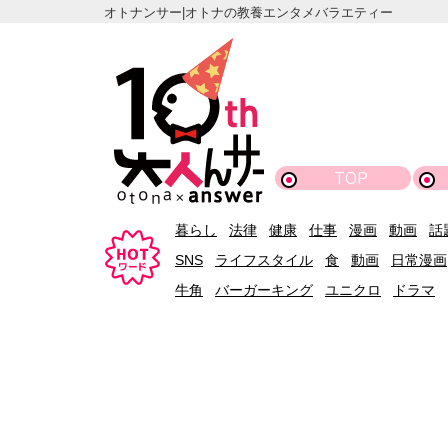
オトナンサー|オトナの教養エンタメバラエティー
TOP
暮らし
法律
健康
仕事
漫画
動画
話
SNS
ライフスタイル
食
動画
日常漫画
牛角
バーガーキング
ユニクロ
ドラマ