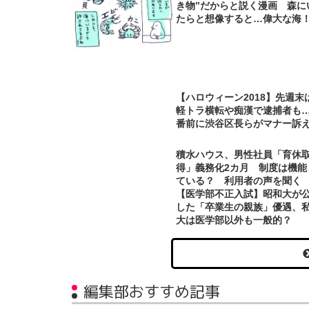
き物”だからと説く漫画 森に
たらと想像すると…偉大な海
【ハロウィーン2018】先週末
軽トラ横転や痴漢で逮捕者も
番前に渋谷区長らがマナー訴
積水ハウス、男性社員「育休
得」義務化2カ月 制度は機能
ている？ 利用者の声を聞く
【医学部不正入試】昭和大が
した「卒業生の親族」優遇、
大は医学部以外も一般的？
編集部おすすめ記事