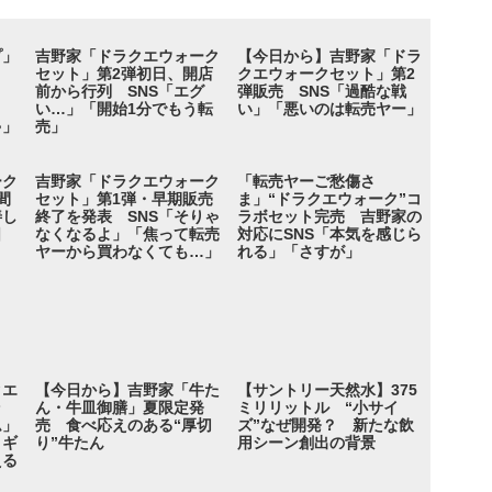
プ」
吉野家「ドラクエウォーク
【今日から】吉野家「ドラ
セット」第2弾初日、開店
クエウォークセット」第2
前から行列 SNS「エグ
弾販売 SNS「過酷な戦
」
い…」「開始1分でもう転
い」「悪いのは転売ヤー」
ゃ」
売」
ーク
吉野家「ドラクエウォーク
「転売ヤーご愁傷さ
間
セット」第1弾・早期販売
ま」“ドラクエウォーク”コ
善し
終了を発表 SNS「そりゃ
ラボセット完売 吉野家の
日
なくなるよ」「焦って転売
対応にSNS「本気を感じら
ヤーから買わなくても…」
れる」「さすが」
クエ
【今日から】吉野家「牛た
【サントリー天然水】375
ラ
ん・牛皿御膳」夏限定発
ミリリットル “小サイ
ム」
売 食べ応えのある“厚切
ズ”なぜ開発？ 新たな飲
ィギ
り”牛たん
用シーン創出の背景
える