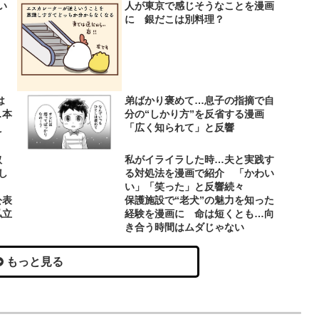
い
人が東京で感じそうなことを漫画
！
に 銀だこは別料理？
は
弟ばかり褒めて…息子の指摘で自
…本
分の“しかり方”を反省する漫画
え
「広く知られて」と反響
取
私がイライラした時…夫と実践す
し
る対処法を漫画で紹介 「かわい
い」「笑った」と反響続々
公表
保護施設で“老犬”の魅力を知った
私立
経験を漫画に 命は短くとも…向
き合う時間はムダじゃない
もっと見る