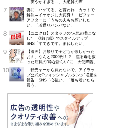
「爽やかすぎる～」大絶賛の声
妻に「ハゲてる」と言われ…カットで
解決→イケオジに大変身！ ビフォー
アフターに「うちの夫もお願いした
い」「若返りハンパない」
【ユニクロ】スタッフの“人気の着こな
し” 《抜け感》でスタイルアップ！
SNS「すてきです。まねしたい」
【漫画】お祭りで子どもが欲しがった
お面、なんと2000円！？ 焦る母を救
った店員の“粋な計らい”に「天使降臨」
「転売ヤーから買わないで」アイラッ
プ公式が“ウォッシャブルタンク”増産を
報告 SNS「心強い」「落ち着いたら
買う」