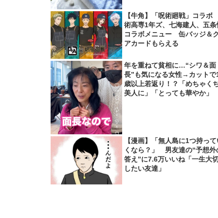
【牛角】「呪術廻戦」コラボ
術高専1年ズ、七海建人、五条
コラボメニュー 缶バッジ＆
アカードもらえる
年を重ねて貧相に…“シワ＆面
長”も気になる女性→カットで1
歳以上若返り！？「めちゃく
美人に」「とっても華やか」
【漫画】「無人島に1つ持って
くなら？」 男友達の“予想外
答え”に7.6万いいね「一生大
したい友達」