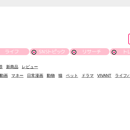
ライフ
SNSトピック
リサーチ
ト
題
新商品
レビュー
動画
マネー
日常漫画
動物
猫
ペット
ドラマ
VIVANT
ライフ