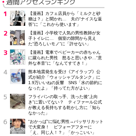
週間アクセスランキング
【漫画】カフェ店員から「ミルクと砂
糖は？」と聞かれ… 夫の“ナイスな返
答”に「これから使います」
【漫画】小学校で人気の男性教師が女
子トイレに… 個室の隙間から見え
た“恐ろしいモノ”に「許せない」
【漫画】電車でベビーカーの赤ちゃん
に蹴られた男性 怒ると思いきや…“意
外な本音”に「なんてすてき！」
熊本地震発生を受け《アイラップ》公
式が紹介「ウォッシャブルタンク」に
1.9万いいねの反響 SNS「水の節約に
なったよ」「持ってた方がよい」
フライパンの取っ手、洗った後“上向
き”に置いてない？ ティファール公式
が教える長持ちする乾かし方に「知ら
なかった」
“おかっぱ”に悩む男性→バッサリカット
で大変身！ ビフォーアフターに
「え、同じ人！？」「かっこいい」