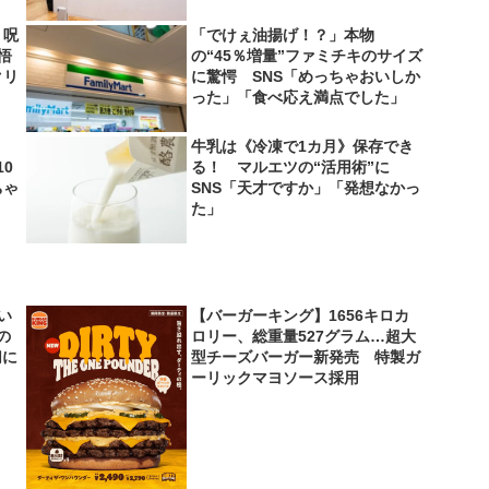
 呪
「でけぇ油揚げ！？」本物
悟
の“45％増量”ファミチキのサイズ
クリ
に驚愕 SNS「めっちゃおいしか
った」「食べ応え満点でした」
牛乳は《冷凍で1カ月》保存でき
0
る！ マルエツの“活用術”に
ちゃ
SNS「天才ですか」「発想なかっ
た」
い
【バーガーキング】1656キロカ
の
ロリー、総重量527グラム…超大
切に
型チーズバーガー新発売 特製ガ
ーリックマヨソース採用