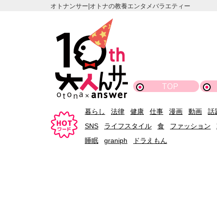
オトナンサー|オトナの教養エンタメバラエティー
TOP
暮らし
法律
健康
仕事
漫画
動画
話
SNS
ライフスタイル
食
ファッション
睡眠
graniph
ドラえもん