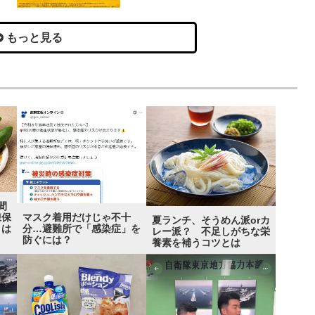
もっと見る
間
マスク着用だけじゃ不十
凍保
夏ランチ、そうめん派orカ
分…避難所で「感染症」を
とは
レー派？ 不足しがちな栄
防ぐには？
養素を補うコツとは