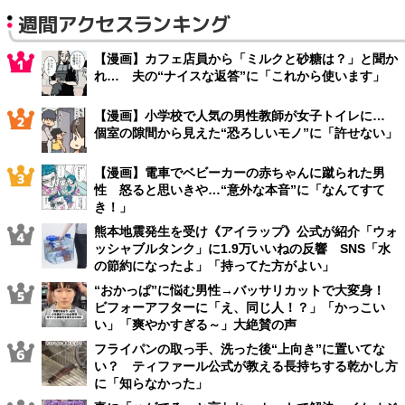
週間アクセスランキング
【漫画】カフェ店員から「ミルクと砂糖は？」と聞か
れ… 夫の“ナイスな返答”に「これから使います」
【漫画】小学校で人気の男性教師が女子トイレに…
個室の隙間から見えた“恐ろしいモノ”に「許せない」
【漫画】電車でベビーカーの赤ちゃんに蹴られた男
性 怒ると思いきや…“意外な本音”に「なんてすて
き！」
熊本地震発生を受け《アイラップ》公式が紹介「ウォ
ッシャブルタンク」に1.9万いいねの反響 SNS「水
の節約になったよ」「持ってた方がよい」
“おかっぱ”に悩む男性→バッサリカットで大変身！
ビフォーアフターに「え、同じ人！？」「かっこい
い」「爽やかすぎる～」大絶賛の声
フライパンの取っ手、洗った後“上向き”に置いてな
い？ ティファール公式が教える長持ちする乾かし方
に「知らなかった」