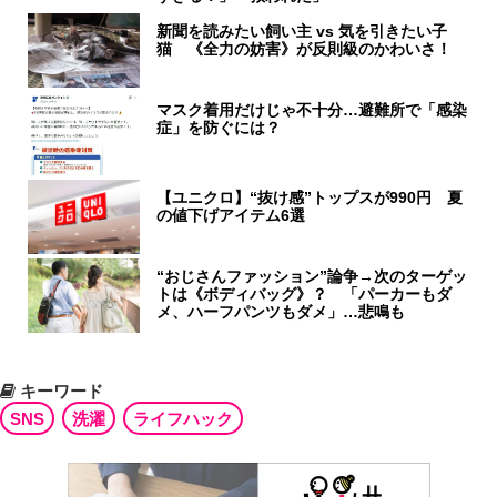
新聞を読みたい飼い主 vs 気を引きたい子
猫 《全力の妨害》が反則級のかわいさ！
マスク着用だけじゃ不十分…避難所で「感染
症」を防ぐには？
【ユニクロ】“抜け感”トップスが990円 夏
の値下げアイテム6選
“おじさんファッション”論争→次のターゲッ
トは《ボディバッグ》？ 「パーカーもダ
メ、ハーフパンツもダメ」…悲鳴も
キーワード
SNS
洗濯
ライフハック