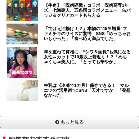
【牛角】「呪術廻戦」コラボ 呪術高専1年
ズ、七海建人、五条悟コラボメニュー 缶バ
ッジ＆クリアカードもらえる
「でけぇ油揚げ！？」本物の“45％増量”フ
ァミチキのサイズに驚愕 SNS「めっちゃお
いしかった」「食べ応え満点でした」
年を重ねて貧相に…“シワ＆面長”も気になる
女性→カットで10歳以上若返り！？「めち
ゃくちゃ美人に」「とっても華やか」
牛乳は《冷凍で1カ月》保存できる！ マル
エツの“活用術”にSNS「天才ですか」「発想
なかった」
もっと見る