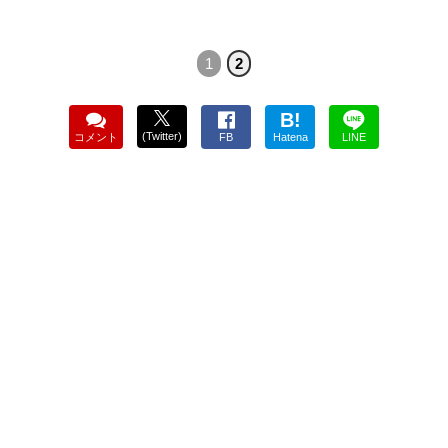
1
2
B!
(Twitter)
コメント
FB
Hatena
LINE