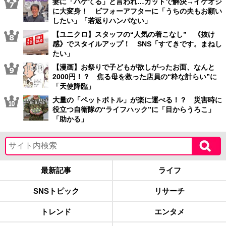
妻に「ハゲてる」と言われ…カットで解決→イケオジ
に大変身！ ビフォーアフターに「うちの夫もお願い
したい」「若返りハンパない」
【ユニクロ】スタッフの“人気の着こなし” 《抜け
感》でスタイルアップ！ SNS「すてきです。まねし
たい」
【漫画】お祭りで子どもが欲しがったお面、なんと
2000円！？ 焦る母を救った店員の“粋な計らい”に
「天使降臨」
大量の「ペットボトル」が楽に運べる！？ 災害時に
役立つ自衛隊の“ライフハック”に「目からうろこ」
「助かる」
最新記事
ライフ
SNSトピック
リサーチ
トレンド
エンタメ