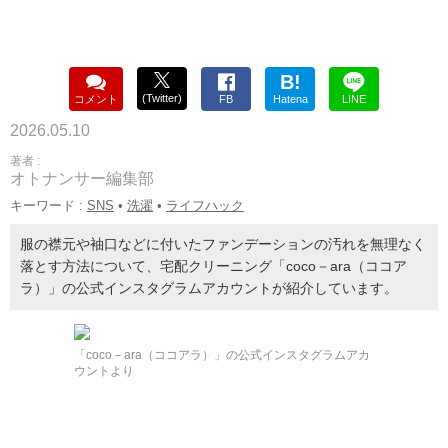
B!
(Twitter)
コメント
FB
Hatena
LINE
2026.05.10
著者 :
オトナンサー編集部
キーワード :
SNS
•
洗濯
•
ライフハック
服の襟元や袖口などに付いたファンデーションの汚れを無理なく
落とす方法について、宅配クリーニング「coco－ara（ココア
ラ）」の公式インスタグラムアカウントが紹介しています。
「coco－ara（ココアラ）」の公式インスタグラムアカ
ウントより