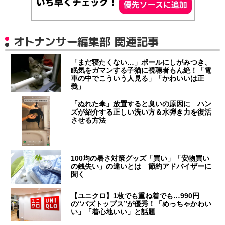
オトナンサー編集部 関連記事
「まだ寝たくない…」ポールにしがみつき、
眠気をガマンする子猫に視聴者もん絶！「電
車の中でこういう人見る」「かわいいは正
義」
「ぬれた傘」放置すると臭いの原因に ハン
ズが紹介する正しい洗い方＆水弾き力を復活
させる方法
100均の暑さ対策グッズ「買い」「安物買い
の銭失い」の違いとは 節約アドバイザーに
聞く
【ユニクロ】1枚でも重ね着でも…990円
の“バズトップス”が優秀！「めっちゃかわい
い」「着心地いい」と話題