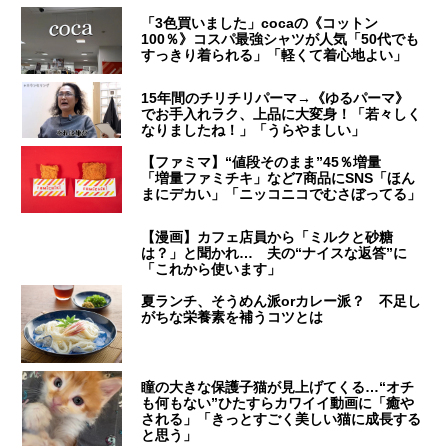
「3色買いました」cocaの《コットン
100％》コスパ最強シャツが人気「50代でも
すっきり着られる」「軽くて着心地よい」
15年間のチリチリパーマ→《ゆるパーマ》
でお手入れラク、上品に大変身！「若々しく
なりましたね！」「うらやましい」
【ファミマ】“値段そのまま”45％増量
「増量ファミチキ」など7商品にSNS「ほん
まにデカい」「ニッコニコでむさぼってる」
【漫画】カフェ店員から「ミルクと砂糖
は？」と聞かれ… 夫の“ナイスな返答”に
「これから使います」
夏ランチ、そうめん派orカレー派？ 不足し
がちな栄養素を補うコツとは
瞳の大きな保護子猫が見上げてくる…“オチ
も何もない”ひたすらカワイイ動画に「癒や
される」「きっとすごく美しい猫に成長する
と思う」