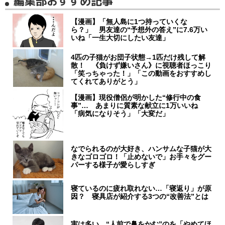
編集部おすすめ記事
【漫画】「無人島に1つ持っていくな
ら？」 男友達の“予想外の答え”に7.6万い
いね「一生大切にしたい友達」
4匹の子猫がお団子状態→1匹だけ残して解
散！ 《負けず嫌いさん》に視聴者ほっこり
「笑っちゃった！」「この動画をおすすめし
てくれてありがとう」
【漫画】現役僧侶が明かした“修行中の食
事”… あまりに質素な献立に1万いいね
「病気になりそう」「大変だ」
なでられるのが大好き、ハンサムな子猫が大
きなゴロゴロ！「止めないで」お手々をグー
パーする様子が愛らしすぎ
寝ているのに疲れ取れない…「寝返り」が原
因？ 寝具店が紹介する3つの“改善法”とは
実は多い…“人前で鼻をかむ”のを「やめてほ