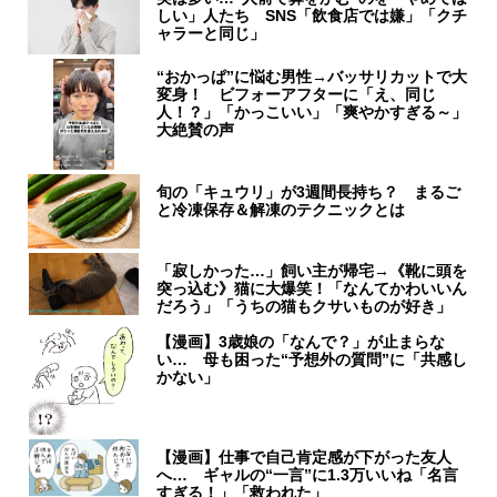
しい」人たち SNS「飲食店では嫌」「クチ
ャラーと同じ」
“おかっぱ”に悩む男性→バッサリカットで大
変身！ ビフォーアフターに「え、同じ
人！？」「かっこいい」「爽やかすぎる～」
大絶賛の声
旬の「キュウリ」が3週間長持ち？ まるご
と冷凍保存＆解凍のテクニックとは
「寂しかった…」飼い主が帰宅→《靴に頭を
突っ込む》猫に大爆笑！「なんてかわいいん
だろう」「うちの猫もクサいものが好き」
【漫画】3歳娘の「なんで？」が止まらな
い… 母も困った“予想外の質問”に「共感し
かない」
【漫画】仕事で自己肯定感が下がった友人
へ… ギャルの“一言”に1.3万いいね「名言
すぎる！」「救われた」