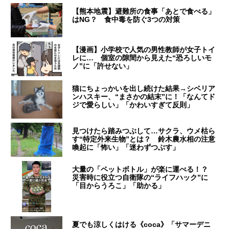
【熊本地震】避難所の食事「あとで食べる」
はNG？ 食中毒を防ぐ3つの対策
【漫画】小学校で人気の男性教師が女子トイ
レに… 個室の隙間から見えた“恐ろしいモ
ノ”に「許せない」
猫にちょっかいを出し続けた結果→シベリア
ンハスキー、“まさかの結末”に！「なんてド
ジで愛らしい」「かわいすぎて反則」
見つけたら踏みつぶして…サクラ、ウメ枯ら
す“特定外来生物”とは？ 鈴木農水相の注意
喚起に「怖い」「迷わずつぶす」
大量の「ペットボトル」が楽に運べる！？
災害時に役立つ自衛隊の“ライフハック”に
「目からうろこ」「助かる」
夏でも涼しくはける《coca》「サマーデニ