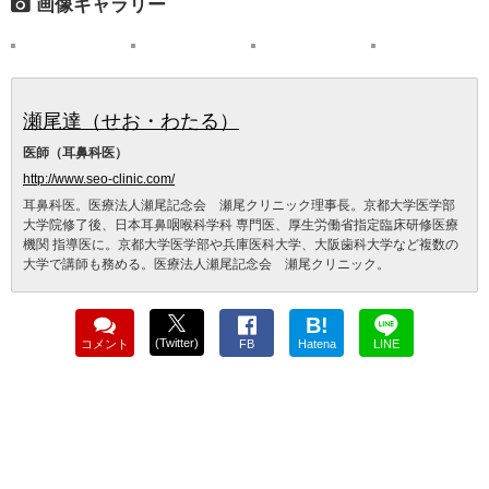
画像ギャラリー
瀬尾達（せお・わたる）
医師（耳鼻科医）
http://www.seo-clinic.com/
耳鼻科医。医療法人瀬尾記念会 瀬尾クリニック理事長。京都大学医学部
大学院修了後、日本耳鼻咽喉科学科 専門医、厚生労働省指定臨床研修医療
機関 指導医に。京都大学医学部や兵庫医科大学、大阪歯科大学など複数の
大学で講師も務める。医療法人瀬尾記念会 瀬尾クリニック。
B!
(Twitter)
コメント
FB
Hatena
LINE