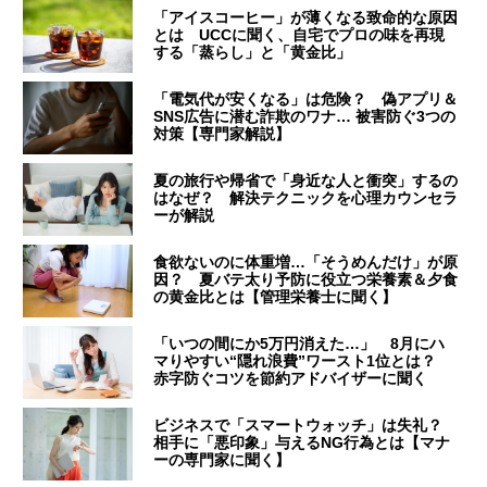
「アイスコーヒー」が薄くなる致命的な原因
とは UCCに聞く、自宅でプロの味を再現
する「蒸らし」と「黄金比」
「電気代が安くなる」は危険？ 偽アプリ＆
SNS広告に潜む詐欺のワナ… 被害防ぐ3つの
対策【専門家解説】
夏の旅行や帰省で「身近な人と衝突」するの
はなぜ？ 解決テクニックを心理カウンセラ
ーが解説
食欲ないのに体重増…「そうめんだけ」が原
因？ 夏バテ太り予防に役立つ栄養素＆夕食
の黄金比とは【管理栄養士に聞く】
「いつの間にか5万円消えた…」 8月にハ
マりやすい“隠れ浪費”ワースト1位とは？
赤字防ぐコツを節約アドバイザーに聞く
ビジネスで「スマートウォッチ」は失礼？
相手に「悪印象」与えるNG行為とは【マナ
ーの専門家に聞く】