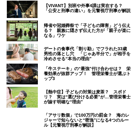
【VIVANT】別班や外事4課は実在する？
「公安と刑事の違い」を元警視庁刑事が解説
帰省や冠婚葬祭で「子どもの障害」どう伝え
る？ 親族に隠さず伝えた方が「親子が楽に
なる」ワケ
デートの食事代「割り勘」でフラれた33歳
男性の落とし穴 「じゃあ半分で」が相手を
冷めさせる“本当の理由”
「牛ステーキ」の“最強”付け合わせは？ 栄
養効果が抜群アップ！ 管理栄養士が選ぶト
ップ3
【熱中症】子どもの対策は麦茶？ スポド
リ？ 実は“選び分ける必要”が…管理栄養士
が諭す明確な“理由”
「アサリ数個」で100万円の罰金？ 海のレ
ジャーで知らないと“密漁”になる4つのルー
ル【元警視庁刑事が解説】