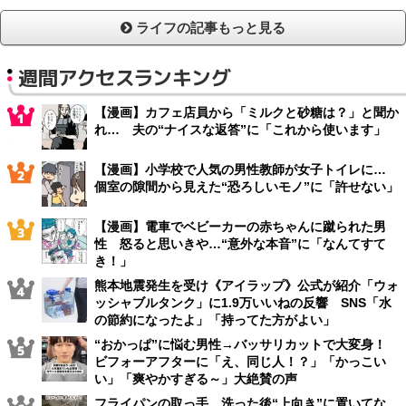
ライフの記事もっと見る
週間アクセスランキング
【漫画】カフェ店員から「ミルクと砂糖は？」と聞か
れ… 夫の“ナイスな返答”に「これから使います」
【漫画】小学校で人気の男性教師が女子トイレに…
個室の隙間から見えた“恐ろしいモノ”に「許せない」
【漫画】電車でベビーカーの赤ちゃんに蹴られた男
性 怒ると思いきや…“意外な本音”に「なんてすて
き！」
熊本地震発生を受け《アイラップ》公式が紹介「ウォ
ッシャブルタンク」に1.9万いいねの反響 SNS「水
の節約になったよ」「持ってた方がよい」
“おかっぱ”に悩む男性→バッサリカットで大変身！
ビフォーアフターに「え、同じ人！？」「かっこい
い」「爽やかすぎる～」大絶賛の声
フライパンの取っ手、洗った後“上向き”に置いてな