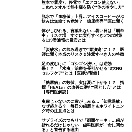
熊本で震度7、停電で「エアコン使えない」
…ぬれタオルで熱中症を防ぐ“体の冷やし方”
脱水で「血糖値」上昇…アイスコーヒーがぶ
飲みは無糖でも危険？ 糖尿病専門医に聞く
体がしびれる、言葉出ない…暑い日は「脳卒
中」リスク増 すぐに実行すべき5つの対策
＆119番通報の目安とは
「炭酸水」の飲み過ぎで“胃潰瘍”に！？ 医
師に聞く本当のリスク＆注意すべき人の特徴
足の皮むけに「ゴシゴシ洗い」は逆効
果！？ 「水虫」治療を長引かせる“3大NG
セルフケア”とは【医師が警鐘】
「糖尿病」の数値、実は夏に下がる！？ 指
標「HbA1c」の改善に潜む“落とし穴”とは
【専門医解説】
虫歯じゃないのに歯がしみる…「知覚過敏」
なぜ起きる？ 毎日の歯磨き＆ホワイトニン
グ時の注意点とは
サプライズのつもりで「顔面ケーキ」…歯が
折れるだけじゃない 歯科医師が「命に関わ
る」と警告する理由