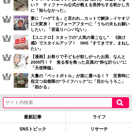
い？ ティファール公式が教える長持ちする乾かし方
に「知らなかった」
妻に「ハゲてる」と言われ…カットで解決→イケオジ
に大変身！ ビフォーアフターに「うちの夫もお願い
したい」「若返りハンパない」
【ユニクロ】スタッフの“人気の着こなし” 《抜け
感》でスタイルアップ！ SNS「すてきです。まねし
たい」
【漫画】お祭りで子どもが欲しがったお面、なんと
2000円！？ 焦る母を救った店員の“粋な計らい”に
「天使降臨」
大量の「ペットボトル」が楽に運べる！？ 災害時に
役立つ自衛隊の“ライフハック”に「目からうろこ」
「助かる」
最新記事
ライフ
SNSトピック
リサーチ