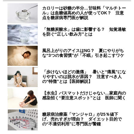
カロリーは砂糖の半分…甘味料「マルチトー
ル」は血糖値高めの人が使ってOK？ 注意
点を糖尿病専門医が解説
「無糖炭酸水」は歯に影響する？ 知覚過敏
を防ぐ“正しい飲み方”とは
風呂上がりのアイスはNG？ 夏にやりがち
な“3つの食習慣”が「不眠」引き起こすワケ
「歩けないほどの激痛」 暑いと“痛風”にな
りやすいのは脱水が原因？ 注意すべき人
の“特徴”とは【医師解説】
【水虫】バスマットだけじゃない…家庭内の
感染招く“要注意スポット”とは 医師に聞く
糖尿病治療薬「マンジャロ」が25％値下
げ、売れすぎが理由？ ダイエット目的で
の“不適切利用”に専門医が警鐘