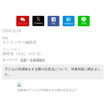
B!
(Twitter)
コメント
FB
Hatena
LINE
2024.11.24
著者 :
オトナンサー編集部
アドバイザー :
瀬尾達（せお・わたる）
キーワード :
医療
•
耳鼻咽喉科
子どもの耳掃除をする際の注意点について、耳鼻科医に聞きまし
た。
保護者が子どもの耳掃除をする際の注意点は？