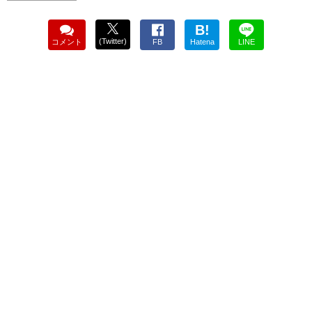
B!
(Twitter)
コメント
FB
Hatena
LINE