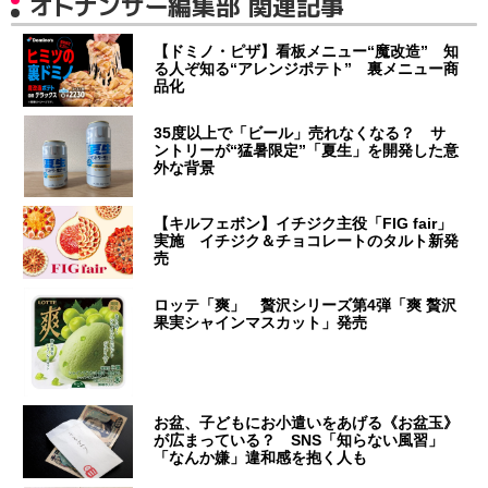
オトナンサー編集部 関連記事
【ドミノ・ピザ】看板メニュー“魔改造” 知
る人ぞ知る“アレンジポテト” 裏メニュー商
品化
35度以上で「ビール」売れなくなる？ サ
ントリーが“猛暑限定”「夏生」を開発した意
外な背景
【キルフェボン】イチジク主役「FIG fair」
実施 イチジク＆チョコレートのタルト新発
売
ロッテ「爽」 贅沢シリーズ第4弾「爽 贅沢
果実シャインマスカット」発売
お盆、子どもにお小遣いをあげる《お盆玉》
が広まっている？ SNS「知らない風習」
「なんか嫌」違和感を抱く人も