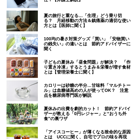
夏の旅行と重なる…「生理」どう乗り切
る？ 月経移動の方法＆鎮痛薬の適切な使い
方とは【医師に聞く】
100均の暑さ対策グッズ「買い」「安物買い
の銭失い」の違いとは 節約アドバイザーに
聞く
子どもの夏休み「昼食問題」が解決？ 「作
り置き冷凍」するとうまみ＆栄養が増す食材
とは【管理栄養士に聞く】
カロリーは砂糖の半分…甘味料「マルチトー
ル」は血糖値高めの人が使ってOK？ 注意
点を糖尿病専門医が解説
夏休みの出費を劇的カット！ 節約アドバイ
ザーが教える「0円レジャー」と“おうち外
食”の裏ワザ
「アイスコーヒー」が薄くなる致命的な原因
とは UCCに聞く、自宅でプロの味を再現