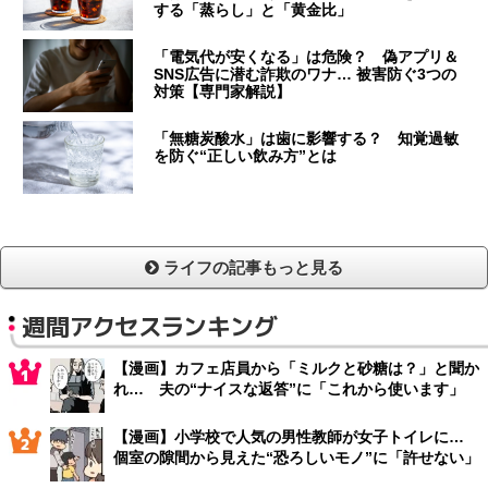
する「蒸らし」と「黄金比」
「電気代が安くなる」は危険？ 偽アプリ＆
SNS広告に潜む詐欺のワナ… 被害防ぐ3つの
対策【専門家解説】
「無糖炭酸水」は歯に影響する？ 知覚過敏
を防ぐ“正しい飲み方”とは
ライフの記事もっと見る
週間アクセスランキング
【漫画】カフェ店員から「ミルクと砂糖は？」と聞か
れ… 夫の“ナイスな返答”に「これから使います」
【漫画】小学校で人気の男性教師が女子トイレに…
個室の隙間から見えた“恐ろしいモノ”に「許せない」