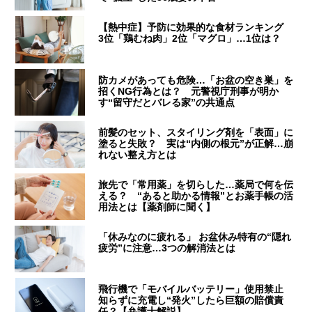
【熱中症】予防に効果的な食材ランキング
3位「鶏むね肉」2位「マグロ」…1位は？
防カメがあっても危険…「お盆の空き巣」を
招くNG行為とは？ 元警視庁刑事が明か
す“留守だとバレる家”の共通点
前髪のセット、スタイリング剤を「表面」に
塗ると失敗？ 実は“内側の根元”が正解…崩
れない整え方とは
旅先で「常用薬」を切らした…薬局で何を伝
える？ “あると助かる情報”とお薬手帳の活
用法とは【薬剤師に聞く】
「休みなのに疲れる」 お盆休み特有の“隠れ
疲労”に注意…3つの解消法とは
飛行機で「モバイルバッテリー」使用禁止
知らずに充電し“発火”したら巨額の賠償責
任？【弁護士解説】