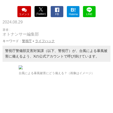
B!
(Twitter)
コメント
FB
Hatena
LINE
2024.08.29
著者 :
オトナンサー編集部
キーワード :
警視庁
•
ライフハック
警視庁警備部災害対策課（以下、警視庁）が、台風による暴風被
害に備えるよう、Xの公式アカウントで呼び掛けています。
台風による暴風被害にどう備える？（画像はイメージ）