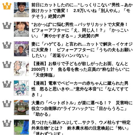
前日にカットしたのに…“しっくりこない”男性→あか
抜けカットで激変！ 2.9万いいね「別人やん」「モ
テそう」絶賛の声
“おかっぱ”に悩む男性→バッサリカットで大変身！
ビフォーアフターに「え、同じ人！？」「かっこい
い」「爽やかすぎる～」大絶賛の声
妻に「ハゲてる」と言われ…カットで解決→イケオジ
に大変身！ ビフォーアフターに「うちの夫もお願い
したい」「若返りハンパない」
【漫画】お祭りで子どもが欲しがったお面、なんと
2000円！？ 焦る母を救った店員の“粋な計らい”に
「天使降臨」
【漫画】電車でベビーカーの赤ちゃんに蹴られた男
性 怒ると思いきや…“意外な本音”に「なんてすて
き！」
大量の「ペットボトル」が楽に運べる！？ 災害時に
役立つ自衛隊の“ライフハック”に「目からうろこ」
「助かる」
見つけたら踏みつぶして…サクラ、ウメ枯らす“特定
外来生物”とは？ 鈴木農水相の注意喚起に「怖い」
「迷わずつぶす」