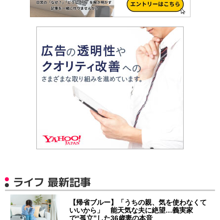
ライフ 最新記事
【帰省ブルー】「うちの親、気を使わなくて
いいから」 能天気な夫に絶望…義実家
で“孤立”した36歳妻の本音