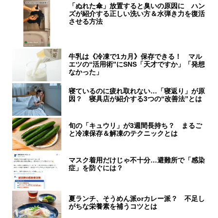
「ぬれた傘」放置すると臭いの原因に ハン
ズが紹介する正しい洗い方＆水弾き力を復活
させる方法
牛乳は《冷凍で1カ月》保存できる！ マル
エツの“活用術”にSNS「天才ですか」「発想
なかった」
寝ているのに疲れ取れない…「寝返り」が原
因？ 寝具店が紹介する3つの“改善法”とは
旬の「キュウリ」が3週間長持ち？ まるご
と冷凍保存＆解凍のテクニックとは
マスク着用だけじゃ不十分…避難所で「感染
症」を防ぐには？
夏ランチ、そうめん派orカレー派？ 不足し
がちな栄養素を補うコツとは