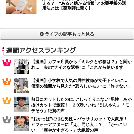
える？ “あると助かる情報”とお薬手帳の活
用法とは【薬剤師に聞く】
ライフの記事もっと見る
週間アクセスランキング
【漫画】カフェ店員から「ミルクと砂糖は？」と聞か
れ… 夫の“ナイスな返答”に「これから使います」
【漫画】小学校で人気の男性教師が女子トイレに…
個室の隙間から見えた“恐ろしいモノ”に「許せない」
前日にカットしたのに…“しっくりこない”男性→あか
抜けカットで激変！ 2.9万いいね「別人やん」「モ
テそう」絶賛の声
“おかっぱ”に悩む男性→バッサリカットで大変身！
ビフォーアフターに「え、同じ人！？」「かっこい
い」「爽やかすぎる～」大絶賛の声