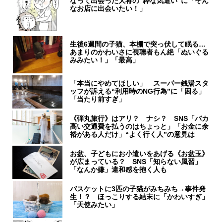
なって出会った大将の“粋な気遣い”に「そん
なお店に出会いたい！」
生後6週間の子猫、本棚で突っ伏して眠る…
あまりのかわいさに視聴者もん絶「ぬいぐる
みみたい！」「最高」
「本当にやめてほしい」 スーパー銭湯スタ
ッフが訴える“利用時のNG行為”に「困る」
「当たり前すぎ」
《弾丸旅行》はアリ？ ナシ？ SNS「バカ
高い交通費を払うのはちょっと」「お金に余
裕がある人だけ」“よく行く人”の意見は
お盆、子どもにお小遣いをあげる《お盆玉》
が広まっている？ SNS「知らない風習」
「なんか嫌」違和感を抱く人も
バスケットに3匹の子猫がみちみち→事件発
生！？ ほっこりする結末に「かわいすぎ」
「天使みたい」