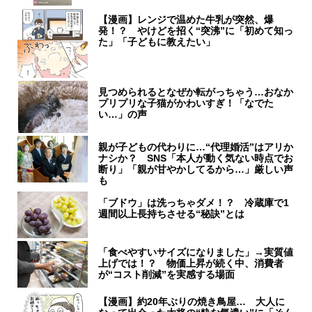
【漫画】レンジで温めた牛乳が突然、爆
発！？ やけどを招く“突沸”に「初めて知っ
た」「子どもに教えたい」
見つめられるとなぜか転がっちゃう…おなか
プリプリな子猫がかわいすぎ！「なでた
い…」の声
親が子どもの代わりに…“代理婚活”はアリか
ナシか？ SNS「本人が動く気ない時点でお
断り」「親が甘やかしてるから…」厳しい声
も
「ブドウ」は洗っちゃダメ！？ 冷蔵庫で1
週間以上長持ちさせる“秘訣”とは
「食べやすいサイズになりました」→実質値
上げでは！？ 物価上昇が続く中、消費者
が“コスト削減”を実感する場面
【漫画】約20年ぶりの焼き鳥屋… 大人に