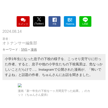
B!
(Twitter)
コメント
FB
Hatena
LINE
2024.08.14
著者 :
オトナンサー編集部
キーワード :
SNS
•
漫画
小学1年生になった息子の下校の様子を、こっそり見守りに行っ
た作者。すると、息子や他の小学生たちの下校風景は、危なっか
しいことだらけで…。Instagramで公開された漫画が、「怖いで
すよね」と話題の作者、ちゅんさんにお話を聞きました。
漫画「新一年生の下校を一ヶ月間見守った結果。」のカ
ット（ちゅんさん提供）