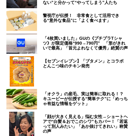
ない”と分かって“やってしまう”人たち
警視庁が伝授！ 非常食として活用でき
る“意外な食品”に「よく食べます」
「4枚買いました」GUの《プチプラTシャ
ツ》が限定価格“990→790円” 「形がきれ
いで最高」「首元よれなくて優秀」絶賛の声
【セブンイレブン】「ブタメン」とコラボ
とんこつ味のチキン発売
「オクラ」の産毛、実は簡単に取れる！？
キユーピーが伝授する“簡単テク”に「めっち
ゃ有益な情報をゲット」
「顔が大きく見える」悩む女性→ショートヘ
アで“白髪＆おでこのシワ”もカバー！「若返
って別人みたい」「あか抜けてきれい」称賛
の声