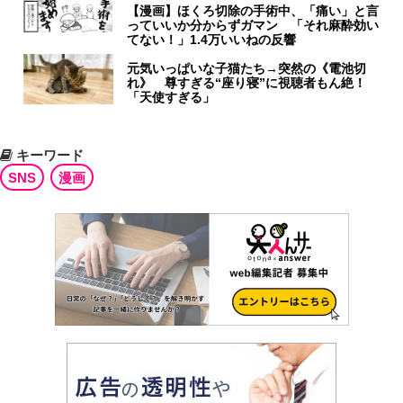
【漫画】ほくろ切除の手術中、「痛い」と言
っていいか分からずガマン 「それ麻酔効い
てない！」1.4万いいねの反響
元気いっぱいな子猫たち→突然の《電池切
れ》 尊すぎる“座り寝”に視聴者もん絶！
「天使すぎる」
キーワード
SNS
漫画