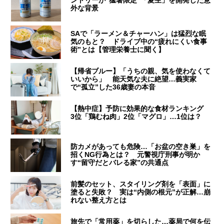
外な背景
SAで「ラーメン＆チャーハン」は猛烈な眠
気のもと？ ドライブ中の“疲れにくい食事
術”とは【管理栄養士に聞く】
【帰省ブルー】「うちの親、気を使わなくて
いいから」 能天気な夫に絶望…義実家
で“孤立”した36歳妻の本音
【熱中症】予防に効果的な食材ランキング
3位「鶏むね肉」2位「マグロ」…1位は？
防カメがあっても危険…「お盆の空き巣」を
招くNG行為とは？ 元警視庁刑事が明か
す“留守だとバレる家”の共通点
前髪のセット、スタイリング剤を「表面」に
塗ると失敗？ 実は“内側の根元”が正解…崩
れない整え方とは
旅先で「常用薬」を切らした…薬局で何を伝