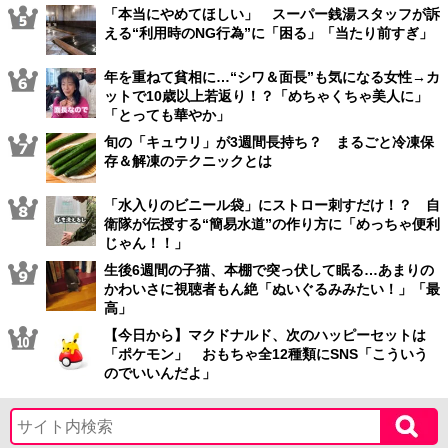
「本当にやめてほしい」 スーパー銭湯スタッフが訴
える“利用時のNG行為”に「困る」「当たり前すぎ」
年を重ねて貧相に…“シワ＆面長”も気になる女性→カ
ットで10歳以上若返り！？「めちゃくちゃ美人に」
「とっても華やか」
旬の「キュウリ」が3週間長持ち？ まるごと冷凍保
存＆解凍のテクニックとは
「水入りのビニール袋」にストロー刺すだけ！？ 自
衛隊が伝授する“簡易水道”の作り方に「めっちゃ便利
じゃん！！」
生後6週間の子猫、本棚で突っ伏して眠る…あまりの
かわいさに視聴者もん絶「ぬいぐるみみたい！」「最
高」
【今日から】マクドナルド、次のハッピーセットは
「ポケモン」 おもちゃ全12種類にSNS「こういう
のでいいんだよ」