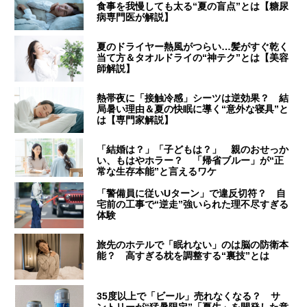
食事を我慢しても太る“夏の盲点”とは【糖尿
病専門医が解説】
夏のドライヤー熱風がつらい…髪がすぐ乾く
当て方＆タオルドライの“神テク”とは【美容
師解説】
熱帯夜に「接触冷感」シーツは逆効果？ 結
局暑い理由＆夏の快眠に導く“意外な寝具”と
は【専門家解説】
「結婚は？」「子どもは？」 親のおせっか
い、もはやホラー？ 「帰省ブルー」が“正
常な生存本能”と言えるワケ
「警備員に従いUターン」で違反切符？ 自
宅前の工事で“逆走”強いられた理不尽すぎる
体験
旅先のホテルで「眠れない」のは脳の防衛本
能？ 高すぎる枕を調整する“裏技”とは
35度以上で「ビール」売れなくなる？ サ
ントリーが“猛暑限定”「夏生」を開発した意