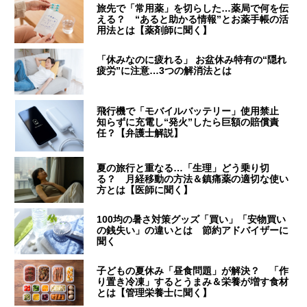
旅先で「常用薬」を切らした…薬局で何を伝
える？ “あると助かる情報”とお薬手帳の活
用法とは【薬剤師に聞く】
「休みなのに疲れる」 お盆休み特有の“隠れ
疲労”に注意…3つの解消法とは
飛行機で「モバイルバッテリー」使用禁止
知らずに充電し“発火”したら巨額の賠償責
任？【弁護士解説】
夏の旅行と重なる…「生理」どう乗り切
る？ 月経移動の方法＆鎮痛薬の適切な使い
方とは【医師に聞く】
100均の暑さ対策グッズ「買い」「安物買い
の銭失い」の違いとは 節約アドバイザーに
聞く
子どもの夏休み「昼食問題」が解決？ 「作
り置き冷凍」するとうまみ＆栄養が増す食材
とは【管理栄養士に聞く】