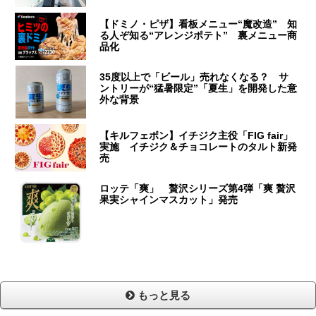
【ドミノ・ピザ】看板メニュー“魔改造” 知
る人ぞ知る“アレンジポテト” 裏メニュー商
品化
35度以上で「ビール」売れなくなる？ サ
ントリーが“猛暑限定”「夏生」を開発した意
外な背景
【キルフェボン】イチジク主役「FIG fair」
実施 イチジク＆チョコレートのタルト新発
売
ロッテ「爽」 贅沢シリーズ第4弾「爽 贅沢
果実シャインマスカット」発売
もっと見る