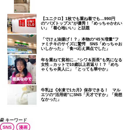
【ユニクロ】1枚でも重ね着でも…990円
の“バズトップス”が優秀！「めっちゃかわい
い」「着心地いい」と話題
「でけぇ油揚げ！？」本物の“45％増量”フ
ァミチキのサイズに驚愕 SNS「めっちゃお
いしかった」「食べ応え満点でした」
年を重ねて貧相に…“シワ＆面長”も気になる
女性→カットで10歳以上若返り！？「めち
ゃくちゃ美人に」「とっても華やか」
牛乳は《冷凍で1カ月》保存できる！ マル
エツの“活用術”にSNS「天才ですか」「発想
なかった」
キーワード
SNS
漫画