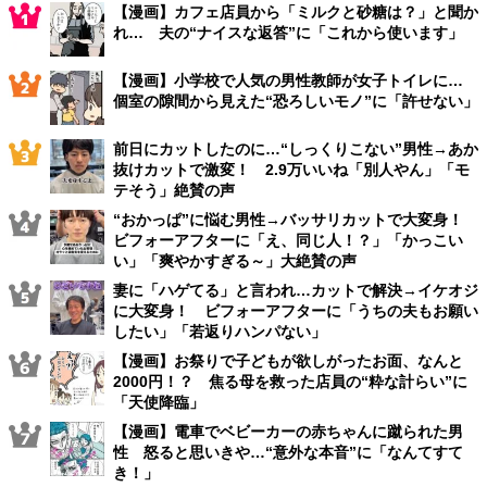
【漫画】カフェ店員から「ミルクと砂糖は？」と聞か
れ… 夫の“ナイスな返答”に「これから使います」
【漫画】小学校で人気の男性教師が女子トイレに…
個室の隙間から見えた“恐ろしいモノ”に「許せない」
前日にカットしたのに…“しっくりこない”男性→あか
抜けカットで激変！ 2.9万いいね「別人やん」「モ
テそう」絶賛の声
“おかっぱ”に悩む男性→バッサリカットで大変身！
ビフォーアフターに「え、同じ人！？」「かっこい
い」「爽やかすぎる～」大絶賛の声
妻に「ハゲてる」と言われ…カットで解決→イケオジ
に大変身！ ビフォーアフターに「うちの夫もお願い
したい」「若返りハンパない」
【漫画】お祭りで子どもが欲しがったお面、なんと
2000円！？ 焦る母を救った店員の“粋な計らい”に
「天使降臨」
【漫画】電車でベビーカーの赤ちゃんに蹴られた男
性 怒ると思いきや…“意外な本音”に「なんてすて
き！」