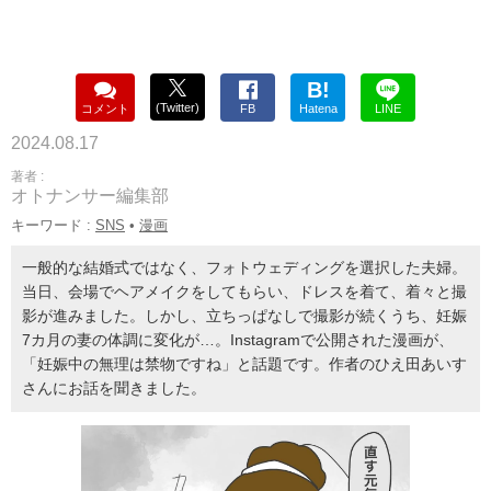
B!
(Twitter)
コメント
FB
Hatena
LINE
2024.08.17
著者 :
オトナンサー編集部
キーワード :
SNS
•
漫画
一般的な結婚式ではなく、フォトウェディングを選択した夫婦。
当日、会場でヘアメイクをしてもらい、ドレスを着て、着々と撮
影が進みました。しかし、立ちっぱなしで撮影が続くうち、妊娠
7カ月の妻の体調に変化が…。Instagramで公開された漫画が、
「妊娠中の無理は禁物ですね」と話題です。作者のひえ田あいす
さんにお話を聞きました。