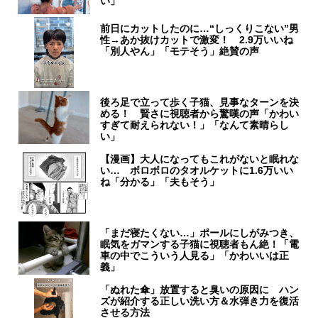
い」
前日にカットしたのに…“しっくりこない”男
性→あか抜けカットで激変！ 2.9万いいね
「別人やん」「モテそう」絶賛の声
後ろ足で立って歩く子猫、見事なターンを決
める！ 賢さに視聴者から驚嘆の声「かわい
すぎて耐えられない！」「なんて素晴らし
い」
【漫画】大人になってもこれがないと眠れな
い… ボロボロのタオルケットに1.6万いい
ね「分かる」「夫もそう」
「まだ寝たくない…」ポールにしがみつき、
眠気をガマンする子猫に視聴者もん絶！「電
車の中でこういう人見る」「かわいいは正
義」
「ぬれた傘」放置すると臭いの原因に ハン
ズが紹介する正しい洗い方＆水弾き力を復活
させる方法