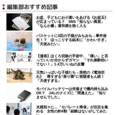
編集部おすすめ記事
お盆、子どもにお小遣いをあげる《お盆玉》
が広まっている？ SNS「知らない風習」
「なんか嫌」違和感を抱く人も
バスケットに3匹の子猫がみちみち→事件発
生！？ ほっこりする結末に「かわいすぎ」
「天使みたい」
【漫画】ほくろ切除の手術中、「痛い」と言
っていいか分からずガマン 「それ麻酔効い
てない！」1.4万いいねの反響
元気いっぱいな子猫たち→突然の《電池切
れ》 尊すぎる“座り寝”に視聴者もん絶！
「天使すぎる」
モバイルバッテリーは何個まで機内持ち込み
OK？ JALのクイズに「間違えた」「知り
ませんでした」
夫婦別々に…「セパレート帰省」が注目を集
める 女性の約4割「経験はないがしてみた