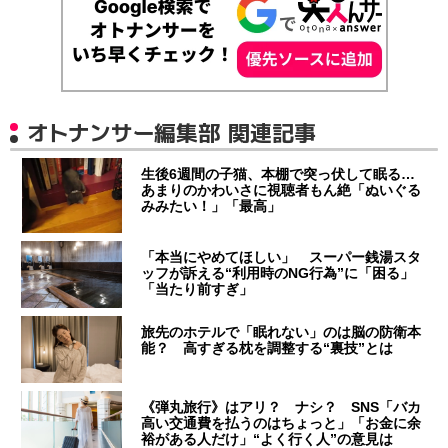
オトナンサー編集部 関連記事
生後6週間の子猫、本棚で突っ伏して眠る…
あまりのかわいさに視聴者もん絶「ぬいぐる
みみたい！」「最高」
「本当にやめてほしい」 スーパー銭湯スタ
ッフが訴える“利用時のNG行為”に「困る」
「当たり前すぎ」
旅先のホテルで「眠れない」のは脳の防衛本
能？ 高すぎる枕を調整する“裏技”とは
《弾丸旅行》はアリ？ ナシ？ SNS「バカ
高い交通費を払うのはちょっと」「お金に余
裕がある人だけ」“よく行く人”の意見は