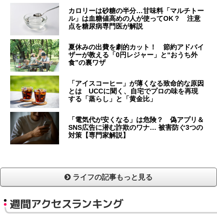
カロリーは砂糖の半分…甘味料「マルチトー
ル」は血糖値高めの人が使ってOK？ 注意
点を糖尿病専門医が解説
夏休みの出費を劇的カット！ 節約アドバイ
ザーが教える「0円レジャー」と“おうち外
食”の裏ワザ
「アイスコーヒー」が薄くなる致命的な原因
とは UCCに聞く、自宅でプロの味を再現
する「蒸らし」と「黄金比」
「電気代が安くなる」は危険？ 偽アプリ＆
SNS広告に潜む詐欺のワナ… 被害防ぐ3つの
対策【専門家解説】
ライフの記事もっと見る
週間アクセスランキング