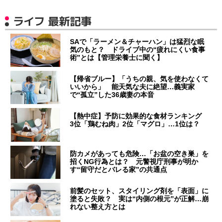
ライフ 最新記事
SAで「ラーメン＆チャーハン」は猛烈な眠
気のもと？ ドライブ中の“疲れにくい食事
術”とは【管理栄養士に聞く】
【帰省ブルー】「うちの親、気を使わなくて
いいから」 能天気な夫に絶望…義実家
で“孤立”した36歳妻の本音
【熱中症】予防に効果的な食材ランキング
3位「鶏むね肉」2位「マグロ」…1位は？
防カメがあっても危険…「お盆の空き巣」を
招くNG行為とは？ 元警視庁刑事が明か
す“留守だとバレる家”の共通点
前髪のセット、スタイリング剤を「表面」に
塗ると失敗？ 実は“内側の根元”が正解…崩
れない整え方とは