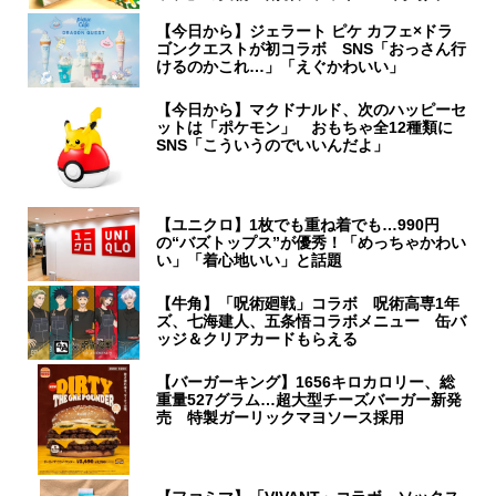
【今日から】ジェラート ピケ カフェ×ドラ
ゴンクエストが初コラボ SNS「おっさん行
けるのかこれ…」「えぐかわいい」
【今日から】マクドナルド、次のハッピーセ
ットは「ポケモン」 おもちゃ全12種類に
SNS「こういうのでいいんだよ」
【ユニクロ】1枚でも重ね着でも…990円
の“バズトップス”が優秀！「めっちゃかわい
い」「着心地いい」と話題
【牛角】「呪術廻戦」コラボ 呪術高専1年
ズ、七海建人、五条悟コラボメニュー 缶バ
ッジ＆クリアカードもらえる
【バーガーキング】1656キロカロリー、総
重量527グラム…超大型チーズバーガー新発
売 特製ガーリックマヨソース採用