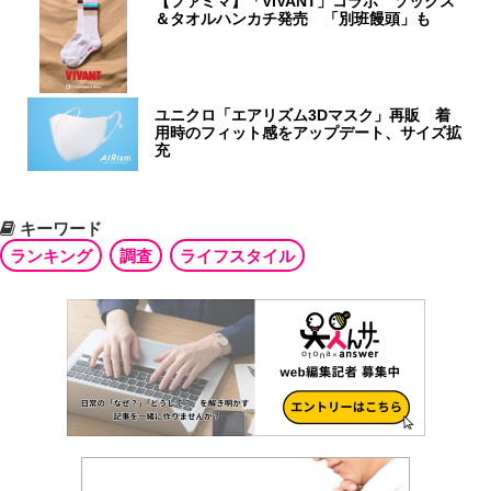
【ファミマ】「VIVANT」コラボ ソックス
＆タオルハンカチ発売 「別班饅頭」も
ユニクロ「エアリズム3Dマスク」再販 着
用時のフィット感をアップデート、サイズ拡
充
キーワード
ランキング
調査
ライフスタイル