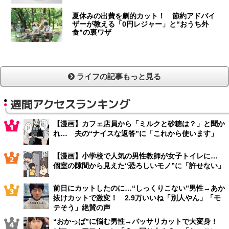
夏休みの出費を劇的カット！ 節約アドバイ
ザーが教える「0円レジャー」と“おうち外
食”の裏ワザ
ライフの記事もっと見る
週間アクセスランキング
【漫画】カフェ店員から「ミルクと砂糖は？」と聞か
れ… 夫の“ナイスな返答”に「これから使います」
【漫画】小学校で人気の男性教師が女子トイレに…
個室の隙間から見えた“恐ろしいモノ”に「許せない」
前日にカットしたのに…“しっくりこない”男性→あか
抜けカットで激変！ 2.9万いいね「別人やん」「モ
テそう」絶賛の声
“おかっぱ”に悩む男性→バッサリカットで大変身！