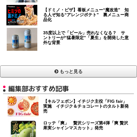
【ドミノ・ピザ】看板メニュー“魔改造” 知
る人ぞ知る“アレンジポテト” 裏メニュー商
品化
35度以上で「ビール」売れなくなる？ サ
ントリーが“猛暑限定”「夏生」を開発した意
外な背景
もっと見る
編集部おすすめ記事
【キルフェボン】イチジク主役「FIG fair」
実施 イチジク＆チョコレートのタルト新発
売
ロッテ「爽」 贅沢シリーズ第4弾「爽 贅沢
果実シャインマスカット」発売