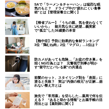
SAで「ラーメン＆チャーハン」は猛烈な眠
気のもと？ ドライブ中の“疲れにくい食事
術”とは【管理栄養士に聞く】
【帰省ブルー】「うちの親、気を使わなくて
いいから」 能天気な夫に絶望…義実家
で“孤立”した36歳妻の本音
【熱中症】予防に効果的な食材ランキング
3位「鶏むね肉」2位「マグロ」…1位は？
防カメがあっても危険…「お盆の空き巣」を
招くNG行為とは？ 元警視庁刑事が明か
す“留守だとバレる家”の共通点
前髪のセット、スタイリング剤を「表面」に
塗ると失敗？ 実は“内側の根元”が正解…崩
れない整え方とは
旅先で「常用薬」を切らした…薬局で何を伝
える？ “あると助かる情報”とお薬手帳の活
用法とは【薬剤師に聞く】