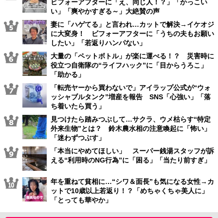
ビフォーアフターに「え、同じ人！？」「かっこい
い」「爽やかすぎる～」大絶賛の声
妻に「ハゲてる」と言われ…カットで解決→イケオジ
に大変身！ ビフォーアフターに「うちの夫もお願い
したい」「若返りハンパない」
大量の「ペットボトル」が楽に運べる！？ 災害時に
役立つ自衛隊の“ライフハック”に「目からうろこ」
「助かる」
「転売ヤーから買わないで」アイラップ公式が“ウォ
ッシャブルタンク”増産を報告 SNS「心強い」「落
ち着いたら買う」
見つけたら踏みつぶして…サクラ、ウメ枯らす“特定
外来生物”とは？ 鈴木農水相の注意喚起に「怖い」
「迷わずつぶす」
「本当にやめてほしい」 スーパー銭湯スタッフが訴
える“利用時のNG行為”に「困る」「当たり前すぎ」
年を重ねて貧相に…“シワ＆面長”も気になる女性→カ
ットで10歳以上若返り！？「めちゃくちゃ美人に」
「とっても華やか」