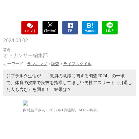
B!
(Twitter)
コメント
FB
Hatena
LINE
2024.08.02
著者 :
オトナンサー編集部
キーワード :
ランキング
•
調査
•
ライフスタイル
ジブラルタ生命が、「教員の意識に関する調査2024」の一環
で、体育の授業で実技を指導してほしい男性アスリート（引退し
た人も含む）を調査！ 結果は？
内村航平さん（2022年1月撮影、AFP＝時事）