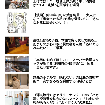
上げでは！？ 物価上昇が続く中、消費者
が“コスト削減”を実感する場面
【漫画】約20年ぶりの焼き鳥屋… 大人に
なって出会った大将の“粋な気遣い”に「そん
なお店に出会いたい！」
生後6週間の子猫、本棚で突っ伏して眠る…
あまりのかわいさに視聴者もん絶「ぬいぐる
みみたい！」「最高」
「本当にやめてほしい」 スーパー銭湯スタ
ッフが訴える“利用時のNG行為”に「困る」
「当たり前すぎ」
旅先のホテルで「眠れない」のは脳の防衛本
能？ 高すぎる枕を調整する“裏技”とは
《弾丸旅行》はアリ？ ナシ？ SNS「バカ
高い交通費を払うのはちょっと」「お金に余
裕がある人だけ」“よく行く人”の意見は