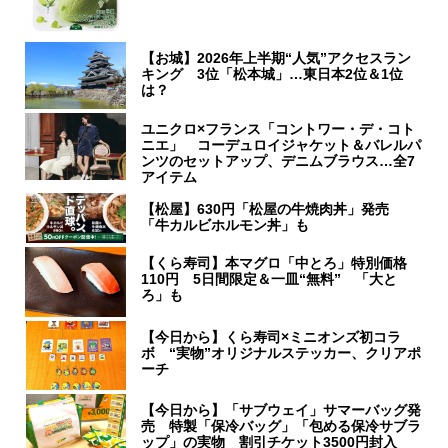
【お城】2026年上半期“人気”アクセスラン
キング 3位「松本城」…東日本2位＆1位
は？
ユニクロ×フランス「コントワー・デ・コト
ニエ」 コーデュロイジャケット＆バレルパ
ンツのセットアップ、デニムブラウス…全7
アイテム
【松屋】630円「松屋の牛焼肉丼」発売
「牛カルビホルモン丼」も
【くら寿司】本マグロ「中とろ」特別価格
110円 5日間限定＆一皿“無料” 「大と
ろ」も
【今日から】くら寿司×ミニオンズ初コラ
ボ “実物”オリジナルステッカー、クリアポ
ーチ
【今日から】「サブウェイ」サマーバッグ発
売 特製「保冷バッグ」「包める保冷サブラ
ップ」の実物 割引チケット3500円封入