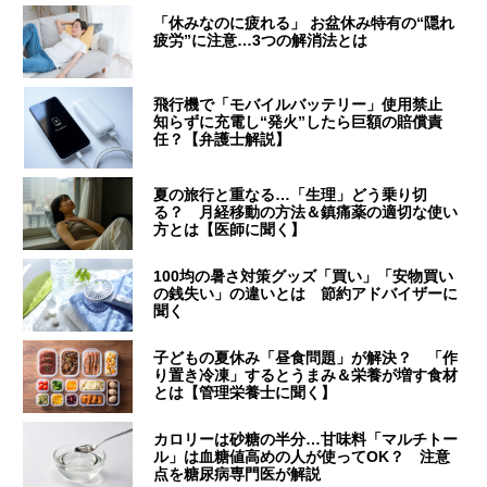
「休みなのに疲れる」 お盆休み特有の“隠れ
疲労”に注意…3つの解消法とは
飛行機で「モバイルバッテリー」使用禁止
知らずに充電し“発火”したら巨額の賠償責
任？【弁護士解説】
夏の旅行と重なる…「生理」どう乗り切
る？ 月経移動の方法＆鎮痛薬の適切な使い
方とは【医師に聞く】
100均の暑さ対策グッズ「買い」「安物買い
の銭失い」の違いとは 節約アドバイザーに
聞く
子どもの夏休み「昼食問題」が解決？ 「作
り置き冷凍」するとうまみ＆栄養が増す食材
とは【管理栄養士に聞く】
カロリーは砂糖の半分…甘味料「マルチトー
ル」は血糖値高めの人が使ってOK？ 注意
点を糖尿病専門医が解説