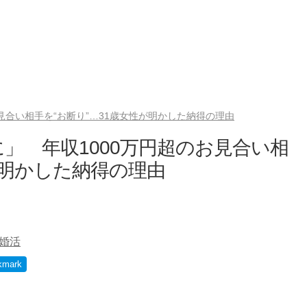
見合い相手を“お断り”…31歳女性が明かした納得の理由
」 年収1000万円超のお見合い相
が明かした納得の理由
婚活
kmark