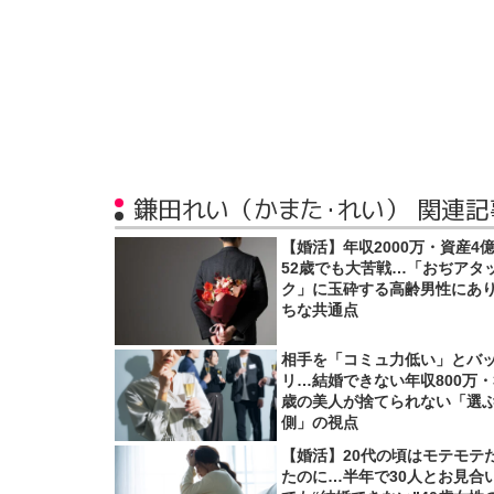
鎌田れい（かまた・れい） 関連記
【婚活】年収2000万・資産4
52歳でも大苦戦…「おぢアタ
ク」に玉砕する高齢男性にあ
ちな共通点
相手を「コミュ力低い」とバ
リ…結婚できない年収800万・
歳の美人が捨てられない「選
側」の視点
【婚活】20代の頃はモテモテ
たのに…半年で30人とお見合