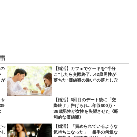
事
億の
【婚活】カフェでケーキを“半分
ッ
こ”したら交際終了…42歳男性が
りが
落ちた“価値観の違い”の落とし穴
ッサ
【婚活】6回目のデート後に「交
39
際終了」告げられ…年収600万・
ぶ
38歳男性が女性を失望させた《昭
和的な価値観》
だっ
【婚活】「責められているような
いし
気持ちになった」 相手の何気な