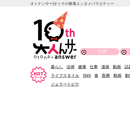
オトナンサー|オトナの教養エンタメバラエティー
TOP
暮らし
法律
健康
仕事
漫画
動画
話
ライフスタイル
SNS
食
医療
動画
動
ジェラートピケ