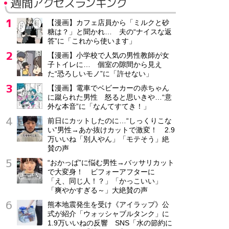
週間アクセスランキング
【漫画】カフェ店員から「ミルクと砂
糖は？」と聞かれ… 夫の“ナイスな返
答”に「これから使います」
【漫画】小学校で人気の男性教師が女
子トイレに… 個室の隙間から見え
た“恐ろしいモノ”に「許せない」
【漫画】電車でベビーカーの赤ちゃん
に蹴られた男性 怒ると思いきや…“意
外な本音”に「なんてすてき！」
前日にカットしたのに…“しっくりこな
い”男性→あか抜けカットで激変！ 2.9
万いいね「別人やん」「モテそう」絶
賛の声
“おかっぱ”に悩む男性→バッサリカット
で大変身！ ビフォーアフターに
「え、同じ人！？」「かっこいい」
「爽やかすぎる～」大絶賛の声
熊本地震発生を受け《アイラップ》公
式が紹介「ウォッシャブルタンク」に
1.9万いいねの反響 SNS「水の節約に