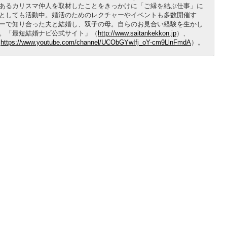
あるカリスマ仲人を取材したことをきっかけに「ご縁を結ぶ仕事」に
としても活動中。婚活のためのレクチャーやイベントも多数開催す
ーで知り合った夫と結婚し、双子の母。自らのお見合い経験を生かし
。「最短結婚ナビ公式サイト」（
http://www.saitankekkon.jp
）、
（
https://www.youtube.com/channel/UCObGYwIfj_oY-cm9LlnFmdA
）。