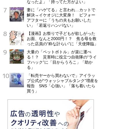
なったよ」「持ってた方がよい」
妻に「ハゲてる」と言われ…カットで
解決→イケオジに大変身！ ビフォー
アフターに「うちの夫もお願いした
い」「若返りハンパない」
【漫画】お祭りで子どもが欲しがった
お面、なんと2000円！？ 焦る母を救
った店員の“粋な計らい”に「天使降臨」
大量の「ペットボトル」が楽に運べ
る！？ 災害時に役立つ自衛隊の“ライ
フハック”に「目からうろこ」「助か
る」
「転売ヤーから買わないで」アイラッ
プ公式が“ウォッシャブルタンク”増産を
報告 SNS「心強い」「落ち着いたら
買う」