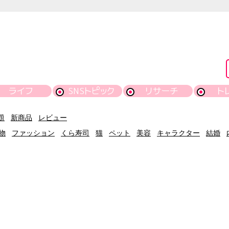
ライフ
SNSトピック
リサーチ
ト
題
新商品
レビュー
物
ファッション
くら寿司
猫
ペット
美容
キャラクター
結婚