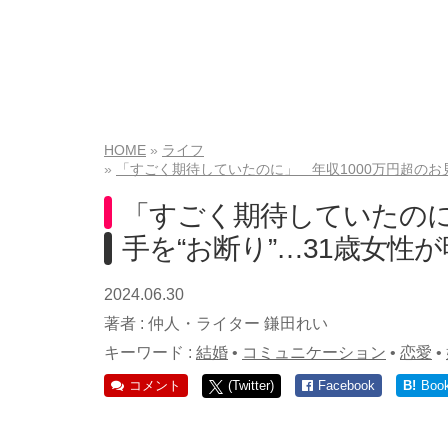
HOME
ライフ
「すごく期待していたのに」 年収1000万円超のお
「すごく期待していたのに
手を“お断り”…31歳女性
2024.06.30
著者 :
仲人・ライター 鎌田れい
キーワード :
結婚
•
コミュニケーション
•
恋愛
•
コメント
(Twitter)
Facebook
B!
Boo