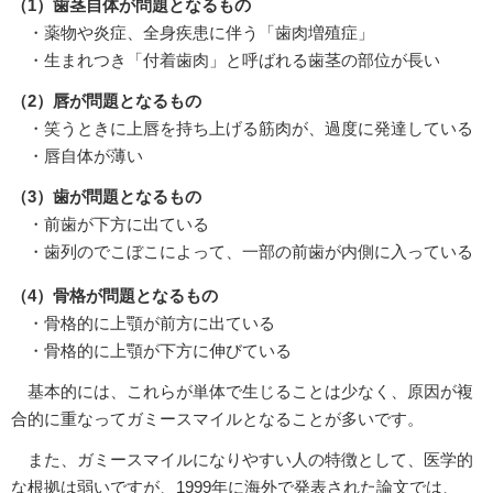
（1）歯茎自体が問題となるもの
・薬物や炎症、全身疾患に伴う「歯肉増殖症」
・生まれつき「付着歯肉」と呼ばれる歯茎の部位が長い
（2）唇が問題となるもの
・笑うときに上唇を持ち上げる筋肉が、過度に発達している
・唇自体が薄い
（3）歯が問題となるもの
・前歯が下方に出ている
・歯列のでこぼこによって、一部の前歯が内側に入っている
（4）骨格が問題となるもの
・骨格的に上顎が前方に出ている
・骨格的に上顎が下方に伸びている
基本的には、これらが単体で生じることは少なく、原因が複
合的に重なってガミースマイルとなることが多いです。
また、ガミースマイルになりやすい人の特徴として、医学的
な根拠は弱いですが、1999年に海外で発表された論文では、