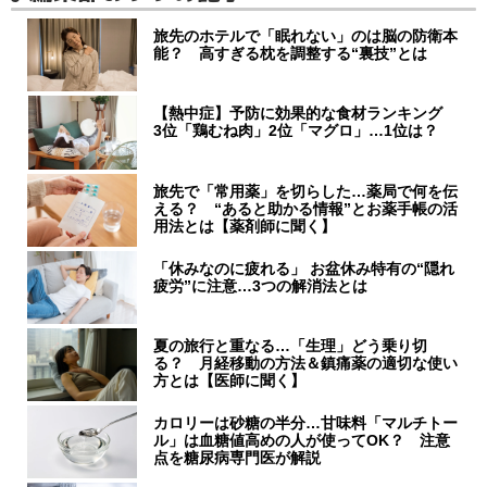
旅先のホテルで「眠れない」のは脳の防衛本
能？ 高すぎる枕を調整する“裏技”とは
【熱中症】予防に効果的な食材ランキング
3位「鶏むね肉」2位「マグロ」…1位は？
旅先で「常用薬」を切らした…薬局で何を伝
える？ “あると助かる情報”とお薬手帳の活
用法とは【薬剤師に聞く】
「休みなのに疲れる」 お盆休み特有の“隠れ
疲労”に注意…3つの解消法とは
夏の旅行と重なる…「生理」どう乗り切
る？ 月経移動の方法＆鎮痛薬の適切な使い
方とは【医師に聞く】
カロリーは砂糖の半分…甘味料「マルチトー
ル」は血糖値高めの人が使ってOK？ 注意
点を糖尿病専門医が解説