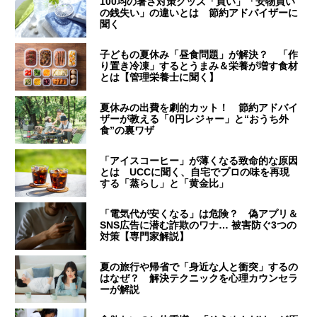
100均の暑さ対策グッズ「買い」「安物買い
の銭失い」の違いとは 節約アドバイザーに
聞く
子どもの夏休み「昼食問題」が解決？ 「作
り置き冷凍」するとうまみ＆栄養が増す食材
とは【管理栄養士に聞く】
夏休みの出費を劇的カット！ 節約アドバイ
ザーが教える「0円レジャー」と“おうち外
食”の裏ワザ
「アイスコーヒー」が薄くなる致命的な原因
とは UCCに聞く、自宅でプロの味を再現
する「蒸らし」と「黄金比」
「電気代が安くなる」は危険？ 偽アプリ＆
SNS広告に潜む詐欺のワナ… 被害防ぐ3つの
対策【専門家解説】
夏の旅行や帰省で「身近な人と衝突」するの
はなぜ？ 解決テクニックを心理カウンセラ
ーが解説