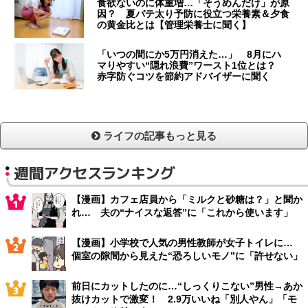
食欲ないのに体重増…「そうめんだけ」が原
因？ 夏バテ太り予防に役立つ栄養素＆夕食
の黄金比とは【管理栄養士に聞く】
「いつの間にか5万円消えた…」 8月にハ
マりやすい“隠れ浪費”ワースト1位とは？
赤字防ぐコツを節約アドバイザーに聞く
ライフの記事もっと見る
週間アクセスランキング
【漫画】カフェ店員から「ミルクと砂糖は？」と聞か
れ… 夫の“ナイスな返答”に「これから使います」
【漫画】小学校で人気の男性教師が女子トイレに…
個室の隙間から見えた“恐ろしいモノ”に「許せない」
前日にカットしたのに…“しっくりこない”男性→あか
抜けカットで激変！ 2.9万いいね「別人やん」「モ