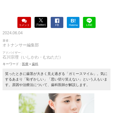
B!
(Twitter)
コメント
FB
Hatena
LINE
2024.06.04
著者 :
オトナンサー編集部
アドバイザー :
石川宗理（いしかわ・むねただ）
キーワード :
医療
•
歯科
笑ったときに歯茎が大きく見え過ぎる「ガミースマイル」。気に
するあまり「恥ずかしい」「思い切り笑えない」という人もいま
す。原因や治療法について、歯科医師が解説します。