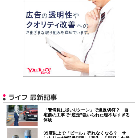
ライフ 最新記事
「警備員に従いUターン」で違反切符？ 自
宅前の工事で“逆走”強いられた理不尽すぎる
体験
35度以上で「ビール」売れなくなる？ サ
ントリーが“猛暑限定”「夏生」を開発した意