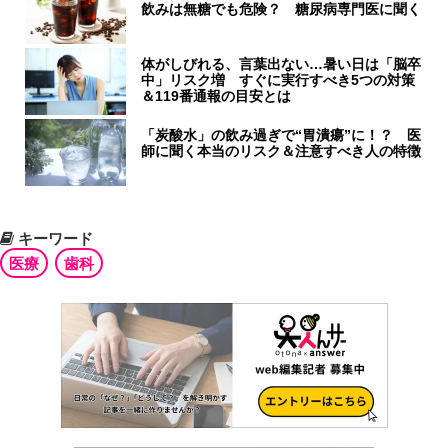
飲みは無糖でも危険？ 糖尿病専門医に聞く
体がしびれる、言葉出ない…暑い日は「脳卒
中」リスク増 すぐに実行すべき5つの対策
＆119番通報の目安とは
「炭酸水」の飲み過ぎで“胃潰瘍”に！？ 医
師に聞く本当のリスク＆注意すべき人の特徴
キーワード
医療
歯科