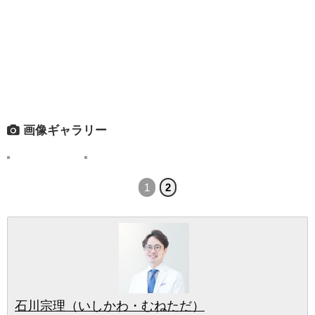
画像ギャラリー
1
2
石川宗理（いしかわ・むねただ）