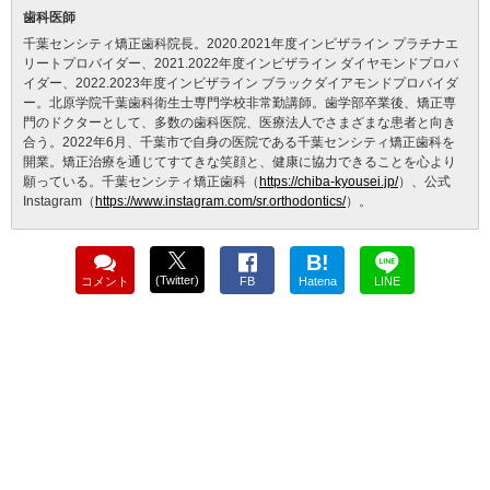
歯科医師
千葉センシティ矯正歯科院長。2020.2021年度インビザライン プラチナエ
リートプロバイダー、2021.2022年度インビザライン ダイヤモンドプロバ
イダー、2022.2023年度インビザライン ブラックダイアモンドプロバイダ
ー。北原学院千葉歯科衛生士専門学校非常勤講師。歯学部卒業後、矯正専
門のドクターとして、多数の歯科医院、医療法人でさまざまな患者と向き
合う。2022年6月、千葉市で自身の医院である千葉センシティ矯正歯科を
開業。矯正治療を通じてすてきな笑顔と、健康に協力できることを心より
願っている。千葉センシティ矯正歯科（
https://chiba-kyousei.jp/
）、公式
Instagram（
https://www.instagram.com/sr.orthodontics/
）。
B!
(Twitter)
コメント
FB
Hatena
LINE