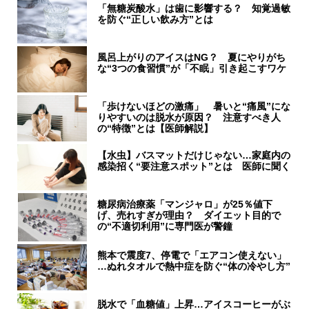
「無糖炭酸水」は歯に影響する？ 知覚過敏
を防ぐ“正しい飲み方”とは
風呂上がりのアイスはNG？ 夏にやりがち
な“3つの食習慣”が「不眠」引き起こすワケ
「歩けないほどの激痛」 暑いと“痛風”にな
りやすいのは脱水が原因？ 注意すべき人
の“特徴”とは【医師解説】
【水虫】バスマットだけじゃない…家庭内の
感染招く“要注意スポット”とは 医師に聞く
糖尿病治療薬「マンジャロ」が25％値下
げ、売れすぎが理由？ ダイエット目的で
の“不適切利用”に専門医が警鐘
熊本で震度7、停電で「エアコン使えない」
…ぬれタオルで熱中症を防ぐ“体の冷やし方”
脱水で「血糖値」上昇…アイスコーヒーがぶ