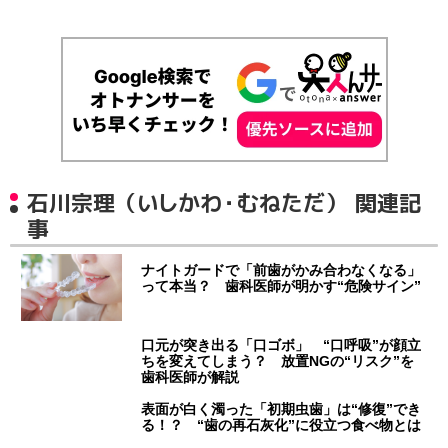
石川宗理（いしかわ・むねただ） 関連記
事
ナイトガードで「前歯がかみ合わなくなる」
って本当？ 歯科医師が明かす“危険サイン”
口元が突き出る「口ゴボ」 “口呼吸”が顔立
ちを変えてしまう？ 放置NGの“リスク”を
歯科医師が解説
表面が白く濁った「初期虫歯」は“修復”でき
る！？ “歯の再石灰化”に役立つ食べ物とは