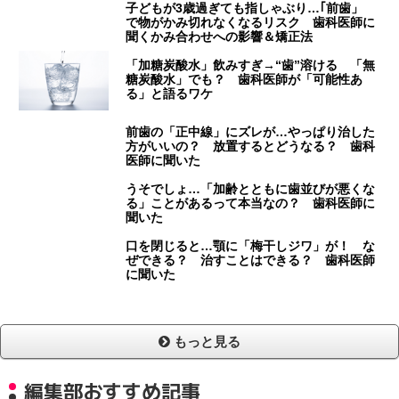
子どもが3歳過ぎても指しゃぶり…｢前歯」
で物がかみ切れなくなるリスク 歯科医師に
聞くかみ合わせへの影響＆矯正法
「加糖炭酸水」飲みすぎ→“歯”溶ける 「無
糖炭酸水」でも？ 歯科医師が「可能性あ
る」と語るワケ
前歯の「正中線」にズレが…やっぱり治した
方がいいの？ 放置するとどうなる？ 歯科
医師に聞いた
うそでしょ…「加齢とともに歯並びが悪くな
る」ことがあるって本当なの？ 歯科医師に
聞いた
口を閉じると…顎に「梅干しジワ」が！ な
ぜできる？ 治すことはできる？ 歯科医師
に聞いた
もっと見る
編集部おすすめ記事