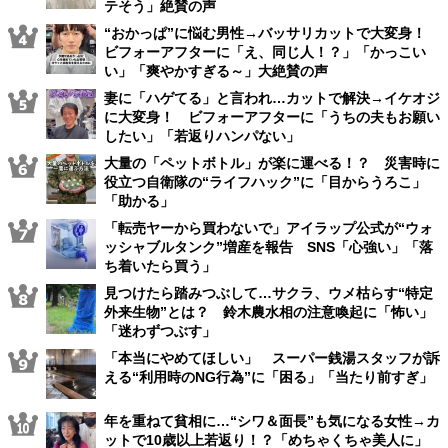
テそう」絶賛の声
“おかっぱ”に悩む男性→バッサリカットで大変身！
ビフォーアフターに「え、同じ人！？」「かっこい
い」「爽やかすぎる～」大絶賛の声
妻に「ハゲてる」と言われ…カットで解決→イケオジ
に大変身！ ビフォーアフターに「うちの夫もお願い
したい」「若返りハンパない」
大量の「ペットボトル」が楽に運べる！？ 災害時に
役立つ自衛隊の“ライフハック”に「目からうろこ」
「助かる」
「転売ヤーから買わないで」アイラップ公式が“ウォ
ッシャブルタンク”増産を報告 SNS「心強い」「落
ち着いたら買う」
見つけたら踏みつぶして…サクラ、ウメ枯らす“特定
外来生物”とは？ 鈴木農水相の注意喚起に「怖い」
「迷わずつぶす」
「本当にやめてほしい」 スーパー銭湯スタッフが訴
える“利用時のNG行為”に「困る」「当たり前すぎ」
年を重ねて貧相に…“シワ＆面長”も気になる女性→カ
ットで10歳以上若返り！？「めちゃくちゃ美人に」