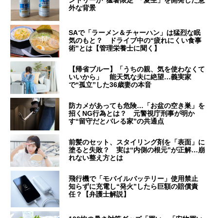
外な背景
SAで「ラーメン＆チャーハン」は猛烈な眠
気のもと？ ドライブ中の“疲れにくい食事
術”とは【管理栄養士に聞く】
【帰省ブルー】「うちの親、気を使わなくて
いいから」 能天気な夫に絶望…義実家
で“孤立”した36歳妻の本音
防カメがあっても危険…「お盆の空き巣」を
招くNG行為とは？ 元警視庁刑事が明か
す“留守だとバレる家”の共通点
前髪のセット、スタイリング剤を「表面」に
塗ると失敗？ 実は“内側の根元”が正解…崩
れない整え方とは
飛行機で「モバイルバッテリー」使用禁止
知らずに充電し“発火”したら巨額の賠償責
任？【弁護士解説】