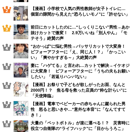
【漫画】小学校で人気の男性教師が女子トイレに…
個室の隙間から見えた“恐ろしいモノ”に「許せない」
前日にカットしたのに…“しっくりこない”男性→あか
抜けカットで激変！ 2.9万いいね「別人やん」「モ
テそう」絶賛の声
“おかっぱ”に悩む男性→バッサリカットで大変身！
ビフォーアフターに「え、同じ人！？」「かっこい
い」「爽やかすぎる～」大絶賛の声
妻に「ハゲてる」と言われ…カットで解決→イケオジ
に大変身！ ビフォーアフターに「うちの夫もお願い
したい」「若返りハンパない」
【漫画】お祭りで子どもが欲しがったお面、なんと
2000円！？ 焦る母を救った店員の“粋な計らい”に
「天使降臨」
【漫画】電車でベビーカーの赤ちゃんに蹴られた男
性 怒ると思いきや…“意外な本音”に「なんてすて
き！」
大量の「ペットボトル」が楽に運べる！？ 災害時に
役立つ自衛隊の“ライフハック”に「目からうろこ」