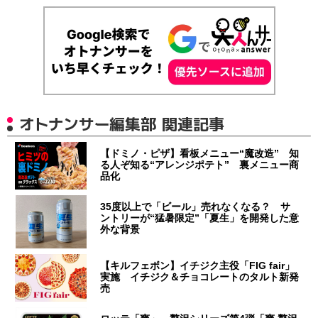
オトナンサー編集部 関連記事
【ドミノ・ピザ】看板メニュー“魔改造” 知
る人ぞ知る“アレンジポテト” 裏メニュー商
品化
35度以上で「ビール」売れなくなる？ サ
ントリーが“猛暑限定”「夏生」を開発した意
外な背景
【キルフェボン】イチジク主役「FIG fair」
実施 イチジク＆チョコレートのタルト新発
売