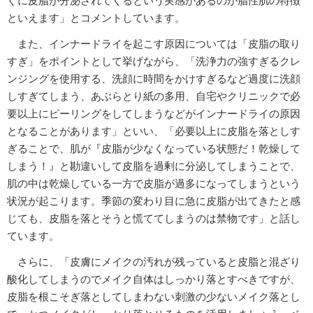
ぐに皮脂が分泌されてくるという実感があるのが脂性肌の特徴
といえます」とコメントしています。
また、インナードライを起こす原因については「皮脂の取り
すぎ」をポイントとして挙げながら、「洗浄力の強すぎるクレ
ンジングを使用する、洗顔に時間をかけすぎるなど過度に洗顔
しすぎてしまう、あぶらとり紙の多用、自宅やクリニックで必
要以上にピーリングをしてしまうなどがインナードライの原因
となることがあります」といい、「必要以上に皮脂を落としす
ぎることで、肌が『皮脂が少なくなっている状態だ！乾燥して
しまう！』と勘違いして皮脂を過剰に分泌してしまうことで、
肌の中は乾燥している一方で皮脂が過多になってしまうという
状況が起こります。季節の変わり目に急に皮脂が出てきたと感
じても、皮脂を落とそうと慌ててしまうのは禁物です」と話し
ています。
さらに、「皮膚にメイクの汚れが残っていると皮脂と混ざり
酸化してしまうのでメイク自体はしっかり落とすべきですが、
皮脂を根こそぎ落としてしまわない刺激の少ないメイク落とし