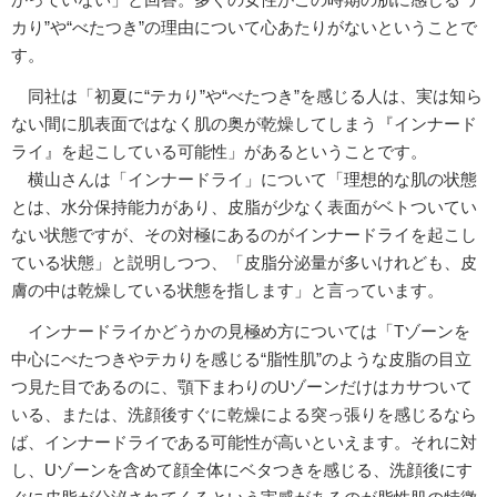
カり”や“べたつき”の理由について心あたりがないということで
す。
同社は「初夏に“テカり”や“べたつき”を感じる人は、実は知ら
ない間に肌表面ではなく肌の奥が乾燥してしまう『インナード
ライ』を起こしている可能性」があるということです。
横山さんは「インナードライ」について「理想的な肌の状態
とは、水分保持能力があり、皮脂が少なく表面がベトついてい
ない状態ですが、その対極にあるのがインナードライを起こし
ている状態」と説明しつつ、「皮脂分泌量が多いけれども、皮
膚の中は乾燥している状態を指します」と言っています。
インナードライかどうかの見極め方については「Tゾーンを
中心にべたつきやテカりを感じる“脂性肌”のような皮脂の目立
つ見た目であるのに、顎下まわりのUゾーンだけはカサついて
いる、または、洗顔後すぐに乾燥による突っ張りを感じるなら
ば、インナードライである可能性が高いといえます。それに対
し、Uゾーンを含めて顔全体にベタつきを感じる、洗顔後にす