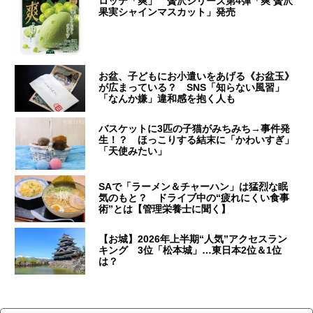
ロッテ「爽」 贅沢シリーズ第4弾「爽 贅沢
果実シャインマスカット」発売
お盆、子どもにお小遣いをあげる《お盆玉》
が広まっている？ SNS「知らない風習」
「なんか嫌」違和感を抱く人も
バスケットに3匹の子猫がみちみち→事件発
生！？ ほっこりする結末に「かわいすぎ」
「天使みたい」
SAで「ラーメン＆チャーハン」は猛烈な眠
気のもと？ ドライブ中の“疲れにくい食事
術”とは【管理栄養士に聞く】
【お城】2026年上半期“人気”アクセスラン
キング 3位「松本城」…東日本2位＆1位
は？