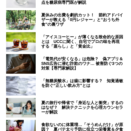
点を糖尿病専門医が解説
夏休みの出費を劇的カット！ 節約アドバイ
ザーが教える「0円レジャー」と“おうち外
食”の裏ワザ
「アイスコーヒー」が薄くなる致命的な原因
とは UCCに聞く、自宅でプロの味を再現
する「蒸らし」と「黄金比」
「電気代が安くなる」は危険？ 偽アプリ＆
SNS広告に潜む詐欺のワナ… 被害防ぐ3つの
対策【専門家解説】
「無糖炭酸水」は歯に影響する？ 知覚過敏
を防ぐ“正しい飲み方”とは
夏の旅行や帰省で「身近な人と衝突」するの
はなぜ？ 解決テクニックを心理カウンセラ
ーが解説
食欲ないのに体重増…「そうめんだけ」が原
因？ 夏バテ太り予防に役立つ栄養素＆夕食