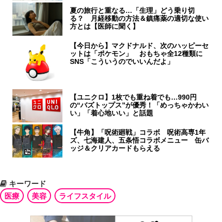
夏の旅行と重なる…「生理」どう乗り切
る？ 月経移動の方法＆鎮痛薬の適切な使い
方とは【医師に聞く】
【今日から】マクドナルド、次のハッピーセ
ットは「ポケモン」 おもちゃ全12種類に
SNS「こういうのでいいんだよ」
【ユニクロ】1枚でも重ね着でも…990円
の“バズトップス”が優秀！「めっちゃかわい
い」「着心地いい」と話題
【牛角】「呪術廻戦」コラボ 呪術高専1年
ズ、七海建人、五条悟コラボメニュー 缶バ
ッジ＆クリアカードもらえる
キーワード
医療
美容
ライフスタイル