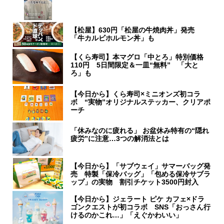
【松屋】630円「松屋の牛焼肉丼」発売
「牛カルビホルモン丼」も
【くら寿司】本マグロ「中とろ」特別価格
110円 5日間限定＆一皿“無料” 「大と
ろ」も
【今日から】くら寿司×ミニオンズ初コラ
ボ “実物”オリジナルステッカー、クリアポ
ーチ
「休みなのに疲れる」 お盆休み特有の“隠れ
疲労”に注意…3つの解消法とは
【今日から】「サブウェイ」サマーバッグ発
売 特製「保冷バッグ」「包める保冷サブラ
ップ」の実物 割引チケット3500円封入
【今日から】ジェラート ピケ カフェ×ドラ
ゴンクエストが初コラボ SNS「おっさん行
けるのかこれ…」「えぐかわいい」