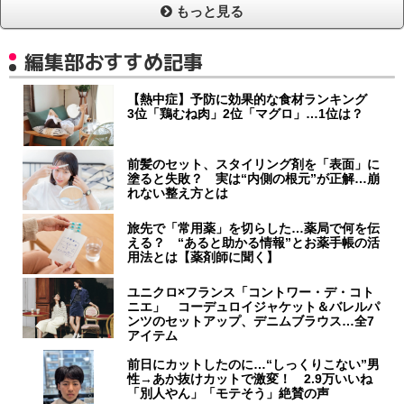
もっと見る
編集部おすすめ記事
【熱中症】予防に効果的な食材ランキング
3位「鶏むね肉」2位「マグロ」…1位は？
前髪のセット、スタイリング剤を「表面」に
塗ると失敗？ 実は“内側の根元”が正解…崩
れない整え方とは
旅先で「常用薬」を切らした…薬局で何を伝
える？ “あると助かる情報”とお薬手帳の活
用法とは【薬剤師に聞く】
ユニクロ×フランス「コントワー・デ・コト
ニエ」 コーデュロイジャケット＆バレルパ
ンツのセットアップ、デニムブラウス…全7
アイテム
前日にカットしたのに…“しっくりこない”男
性→あか抜けカットで激変！ 2.9万いいね
「別人やん」「モテそう」絶賛の声