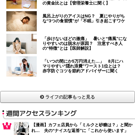
の黄金比とは【管理栄養士に聞く】
風呂上がりのアイスはNG？ 夏にやりがち
な“3つの食習慣”が「不眠」引き起こすワケ
「歩けないほどの激痛」 暑いと“痛風”にな
りやすいのは脱水が原因？ 注意すべき人
の“特徴”とは【医師解説】
「いつの間にか5万円消えた…」 8月にハ
マりやすい“隠れ浪費”ワースト1位とは？
赤字防ぐコツを節約アドバイザーに聞く
ライフの記事もっと見る
週間アクセスランキング
【漫画】カフェ店員から「ミルクと砂糖は？」と聞か
れ… 夫の“ナイスな返答”に「これから使います」