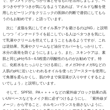
で、かつメイクがしっかり落とせるものを活用しましょう。ベ
タつきやザラつきが気になるようであれば、マイルドな酸を使
用したピーリングをクリニックの医師の判断で適切にしてもら
うのもお勧めです」と語っています。
次に「皮脂を気にしてオイル系ケアを避けるのはNG」と説明
しつつ「インナードライを起こしている人はベタつきを気にし
て乳液やクリームを控えてしまうこともあるようですが、これ
は逆効果。乳液やクリームなど油分でカバーをしっかりして、
水分の蒸発を防ぐようにしましょう。また、スキンケアは、素
肌と同じpHが5.5～6.5程度の弱酸性のものがお勧めです。特
に、化粧水をたっぷりとつける前に、オメガ3やオメガ6などの
人肌のpHに近いといわれるオイルを使ったブースターを使用し
て角層を柔らかくし、肌の中まで保湿液が入りやすくするとよ
いでしょう」と説明しています。
そして、SPF50、PA＋＋＋＋などの紫外線ブロック効果の高
いUVベースなどをメイク前に必ずつけるようにし、「紫外線ダ
メージ」から守ること、ホルモンバランスを崩さないように、