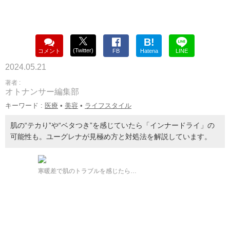
B!
(Twitter)
コメント
FB
Hatena
LINE
2024.05.21
著者 :
オトナンサー編集部
キーワード :
医療
•
美容
•
ライフスタイル
肌の“テカり”や“ベタつき”を感じていたら「インナードライ」の
可能性も。ユーグレナが見極め方と対処法を解説しています。
寒暖差で肌のトラブルを感じたら…