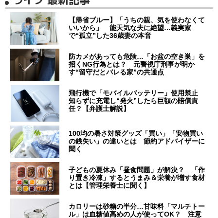
【帰省ブルー】「うちの親、気を使わなくて
いいから」 能天気な夫に絶望…義実家
で“孤立”した36歳妻の本音
防カメがあっても危険…「お盆の空き巣」を
招くNG行為とは？ 元警視庁刑事が明か
す“留守だとバレる家”の共通点
飛行機で「モバイルバッテリー」使用禁止
知らずに充電し“発火”したら巨額の賠償責
任？【弁護士解説】
100均の暑さ対策グッズ「買い」「安物買い
の銭失い」の違いとは 節約アドバイザーに
聞く
子どもの夏休み「昼食問題」が解決？ 「作
り置き冷凍」するとうまみ＆栄養が増す食材
とは【管理栄養士に聞く】
カロリーは砂糖の半分…甘味料「マルチトー
ル」は血糖値高めの人が使ってOK？ 注意