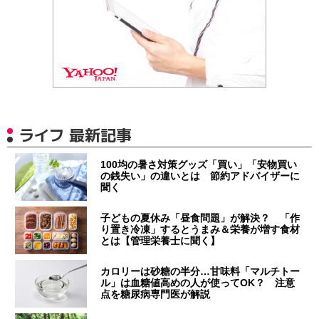
ライフ 最新記事
100均の暑さ対策グッズ「買い」「安物買い
の銭失い」の違いとは 節約アドバイザーに
聞く
子どもの夏休み「昼食問題」が解決？ 「作
り置き冷凍」するとうまみ＆栄養が増す食材
とは【管理栄養士に聞く】
カロリーは砂糖の半分…甘味料「マルチトー
ル」は血糖値高めの人が使ってOK？ 注意
点を糖尿病専門医が解説