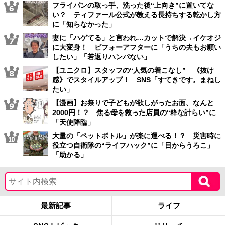
フライパンの取っ手、洗った後“上向き”に置いてな
い？ ティファール公式が教える長持ちする乾かし方
に「知らなかった」
妻に「ハゲてる」と言われ…カットで解決→イケオジ
に大変身！ ビフォーアフターに「うちの夫もお願い
したい」「若返りハンパない」
【ユニクロ】スタッフの“人気の着こなし” 《抜け
感》でスタイルアップ！ SNS「すてきです。まねし
たい」
【漫画】お祭りで子どもが欲しがったお面、なんと
2000円！？ 焦る母を救った店員の“粋な計らい”に
「天使降臨」
大量の「ペットボトル」が楽に運べる！？ 災害時に
役立つ自衛隊の“ライフハック”に「目からうろこ」
「助かる」
最新記事
ライフ