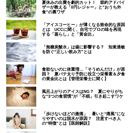
夏休みの出費を劇的カット！ 節約アドバイ
ザーが教える「0円レジャー」と“おうち外
食”の裏ワザ
「アイスコーヒー」が薄くなる致命的な原因
とは UCCに聞く、自宅でプロの味を再現
する「蒸らし」と「黄金比」
「無糖炭酸水」は歯に影響する？ 知覚過敏
を防ぐ“正しい飲み方”とは
食欲ないのに体重増…「そうめんだけ」が原
因？ 夏バテ太り予防に役立つ栄養素＆夕食
の黄金比とは【管理栄養士に聞く】
風呂上がりのアイスはNG？ 夏にやりがち
な“3つの食習慣”が「不眠」引き起こすワケ
「歩けないほどの激痛」 暑いと“痛風”にな
りやすいのは脱水が原因？ 注意すべき人
の“特徴”とは【医師解説】