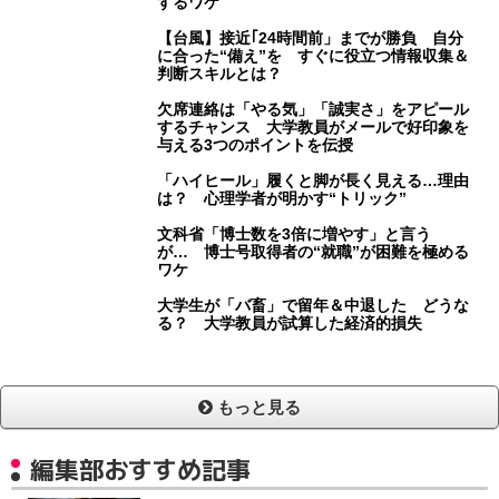
するワケ
【台風】接近｢24時間前」までが勝負 自分
に合った“備え”を すぐに役立つ情報収集＆
判断スキルとは？
欠席連絡は「やる気」「誠実さ」をアピール
するチャンス 大学教員がメールで好印象を
与える3つのポイントを伝授
「ハイヒール」履くと脚が長く見える…理由
は？ 心理学者が明かす“トリック”
文科省「博士数を3倍に増やす」と言う
が… 博士号取得者の“就職”が困難を極める
ワケ
大学生が「バ畜」で留年＆中退した どうな
る？ 大学教員が試算した経済的損失
もっと見る
編集部おすすめ記事