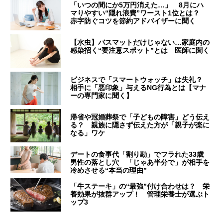
「いつの間にか5万円消えた…」 8月にハ
マりやすい“隠れ浪費”ワースト1位とは？
赤字防ぐコツを節約アドバイザーに聞く
【水虫】バスマットだけじゃない…家庭内の
感染招く“要注意スポット”とは 医師に聞く
ビジネスで「スマートウォッチ」は失礼？
相手に「悪印象」与えるNG行為とは【マナ
ーの専門家に聞く】
帰省や冠婚葬祭で「子どもの障害」どう伝え
る？ 親族に隠さず伝えた方が「親子が楽に
なる」ワケ
デートの食事代「割り勘」でフラれた33歳
男性の落とし穴 「じゃあ半分で」が相手を
冷めさせる“本当の理由”
「牛ステーキ」の“最強”付け合わせは？ 栄
養効果が抜群アップ！ 管理栄養士が選ぶト
ップ3