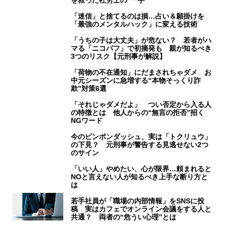
「迷信」と捨てるのは損…占い＆願掛けを
「最強のメンタルハック」に変える技術
「うちの子は大丈夫」が危ない？ 若者がハ
マる「ニコパフ」で初摘発も 親が知るべき
3つのリスク【元刑事が解説】
「荷物の不在通知」にだまされちゃダメ お
中元シーズンに急増する“本物そっくり詐
欺”対策6選
「それじゃダメだよ」 つい否定から入る人
の特徴とは 他人からの“無言の拒否”招く
NGワード
今のピンポンダッシュ、実は「トクリュウ」
の下見？ 元刑事が警告する見逃せない2つ
のサイン
「いい人」やめたい、心が限界…頼まれると
NOと言えない人が知るべき上手な断り方と
は
若手社員が「職場の内部情報」をSNSに投
稿 実はカフェでオンライン会議をする人と
共通？ 両者の“危うい心理”とは