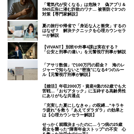
「電気代が安くなる」は危険？ 偽アプリ＆
SNS広告に潜む詐欺のワナ… 被害防ぐ3つの
対策【専門家解説】
夏の旅行や帰省で「身近な人と衝突」するの
はなぜ？ 解決テクニックを心理カウンセラ
ーが解説
【VIVANT】別班や外事4課は実在する？
「公安と刑事の違い」を元警視庁刑事が解説
「アサリ数個」で100万円の罰金？ 海のレ
ジャーで知らないと“密漁”になる4つのルー
ル【元警視庁刑事が解説】
【婚活】年収2000万・資産4億の52歳でも大
苦戦…「おぢアタック」に玉砕する高齢男性
にありがちな共通点
「充実した夏にしなきゃ」の呪縛…“キラキ
ラ疲れ”を救う「あえてダラダラ」の効果と
は【心理カウンセラー解説】
せっかく就職決まったのに…うつ病の25歳
長女を襲った“障害年金ストップ”の不安 心
を救った社労士の“一手”