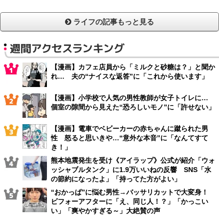
ライフの記事もっと見る
週間アクセスランキング
【漫画】カフェ店員から「ミルクと砂糖は？」と聞か
れ… 夫の“ナイスな返答”に「これから使います」
【漫画】小学校で人気の男性教師が女子トイレに…
個室の隙間から見えた“恐ろしいモノ”に「許せない」
【漫画】電車でベビーカーの赤ちゃんに蹴られた男
性 怒ると思いきや…“意外な本音”に「なんてすて
き！」
熊本地震発生を受け《アイラップ》公式が紹介「ウォ
ッシャブルタンク」に1.9万いいねの反響 SNS「水
の節約になったよ」「持ってた方がよい」
“おかっぱ”に悩む男性→バッサリカットで大変身！
ビフォーアフターに「え、同じ人！？」「かっこい
い」「爽やかすぎる～」大絶賛の声