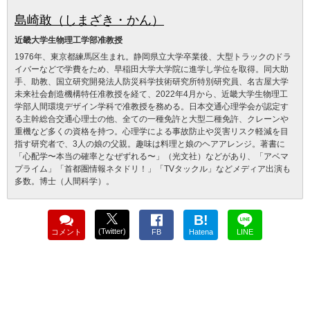
島崎敢（しまざき・かん）
近畿大学生物理工学部准教授
1976年、東京都練馬区生まれ。静岡県立大学卒業後、大型トラックのドラ
イバーなどで学費をため、早稲田大学大学院に進学し学位を取得。同大助
手、助教、国立研究開発法人防災科学技術研究所特別研究員、名古屋大学
未来社会創造機構特任准教授を経て、2022年4月から、近畿大学生物理工
学部人間環境デザイン学科で准教授を務める。日本交通心理学会が認定す
る主幹総合交通心理士の他、全ての一種免許と大型二種免許、クレーンや
重機など多くの資格を持つ。心理学による事故防止や災害リスク軽減を目
指す研究者で、3人の娘の父親。趣味は料理と娘のヘアアレンジ。著書に
「心配学〜本当の確率となぜずれる〜」（光文社）などがあり、「アベマ
プライム」「首都圏情報ネタドリ！」「TVタックル」などメディア出演も
多数。博士（人間科学）。
B!
(Twitter)
コメント
FB
Hatena
LINE