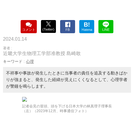
B!
(Twitter)
コメント
FB
Hatena
LINE
2024.01.14
著者 :
近畿大学生物理工学部准教授 島崎敢
キーワード :
心理
不祥事や事故が発生したときに当事者の責任を追及する動きばか
りが強まると、発生した経緯が見えにくくなるとして、心理学者
が警鐘を鳴らします。
記者会見の冒頭、頭を下げる日本大学の林真理子理事長
（左）（2023年12月、時事通信フォト）