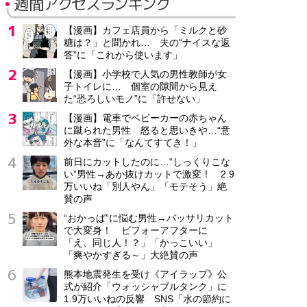
週間アクセスランキング
【漫画】カフェ店員から「ミルクと砂
糖は？」と聞かれ… 夫の“ナイスな返
答”に「これから使います」
【漫画】小学校で人気の男性教師が女
子トイレに… 個室の隙間から見え
た“恐ろしいモノ”に「許せない」
【漫画】電車でベビーカーの赤ちゃん
に蹴られた男性 怒ると思いきや…“意
外な本音”に「なんてすてき！」
前日にカットしたのに…“しっくりこな
い”男性→あか抜けカットで激変！ 2.9
万いいね「別人やん」「モテそう」絶
賛の声
“おかっぱ”に悩む男性→バッサリカット
で大変身！ ビフォーアフターに
「え、同じ人！？」「かっこいい」
「爽やかすぎる～」大絶賛の声
熊本地震発生を受け《アイラップ》公
式が紹介「ウォッシャブルタンク」に
1.9万いいねの反響 SNS「水の節約に