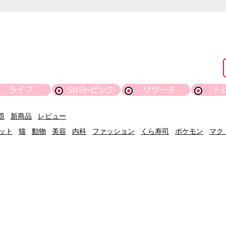
ライフ
SNSトピック
リサーチ
ト
題
新商品
レビュー
ット
猫
動物
美容
内科
ファッション
くら寿司
ポケモン
マク