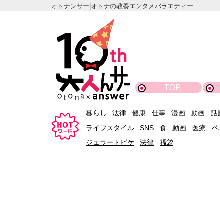
オトナンサー|オトナの教養エンタメバラエティー
TOP
暮らし
法律
健康
仕事
漫画
動画
話
ライフスタイル
SNS
食
動画
医療
ペ
ジェラートピケ
法律
福袋