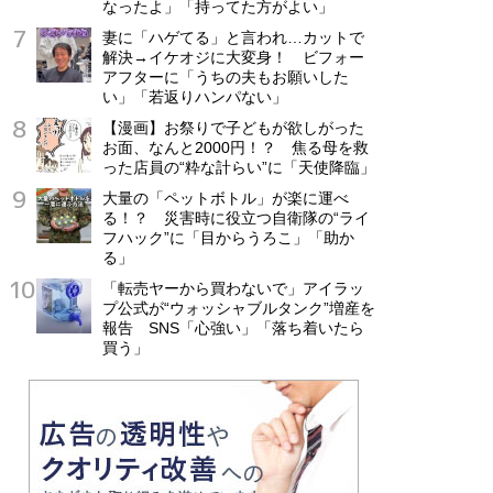
なったよ」「持ってた方がよい」
妻に「ハゲてる」と言われ…カットで
解決→イケオジに大変身！ ビフォー
アフターに「うちの夫もお願いした
い」「若返りハンパない」
【漫画】お祭りで子どもが欲しがった
お面、なんと2000円！？ 焦る母を救
った店員の“粋な計らい”に「天使降臨」
大量の「ペットボトル」が楽に運べ
る！？ 災害時に役立つ自衛隊の“ライ
フハック”に「目からうろこ」「助か
る」
「転売ヤーから買わないで」アイラッ
プ公式が“ウォッシャブルタンク”増産を
報告 SNS「心強い」「落ち着いたら
買う」