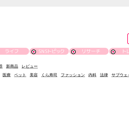
ライフ
SNSトピック
リサーチ
ト
題
新商品
レビュー
医療
ペット
美容
くら寿司
ファッション
内科
法律
サブウェ