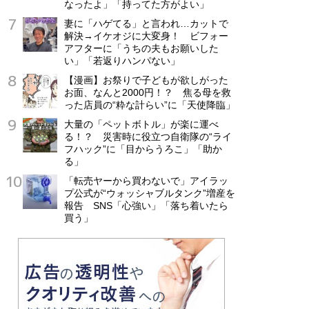
なったよ」「持ってた方がよい」
妻に「ハゲてる」と言われ…カットで
解決→イケオジに大変身！ ビフォー
アフターに「うちの夫もお願いした
い」「若返りハンパない」
【漫画】お祭りで子どもが欲しがった
お面、なんと2000円！？ 焦る母を救
った店員の“粋な計らい”に「天使降臨」
大量の「ペットボトル」が楽に運べ
る！？ 災害時に役立つ自衛隊の“ライ
フハック”に「目からうろこ」「助か
る」
「転売ヤーから買わないで」アイラッ
プ公式が“ウォッシャブルタンク”増産を
報告 SNS「心強い」「落ち着いたら
買う」