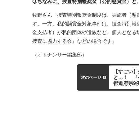
Q.ちなみに、捜査特別報奨金（公的懸賞金）と
牧野さん「捜査特別報奨金制度は、実施者（懸
す。一方、私的懸賞金対象事件は、捜査特別報
金支払者）が私的団体や遺族など、個人となる
捜査に協力する会』などの場合です」
（オトナンサー編集部）
【すごい】
と…！ 「
次のページ
都道府県9