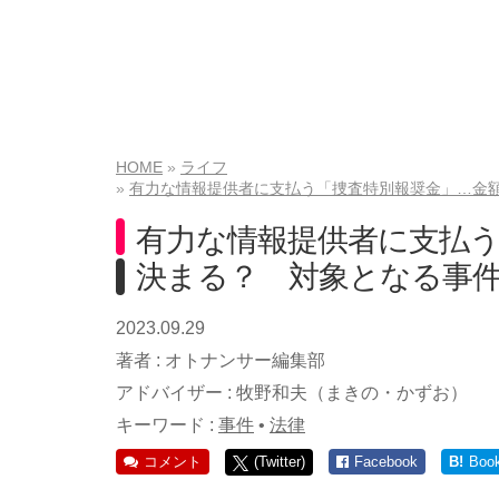
HOME
ライフ
有力な情報提供者に支払う「捜査特別報奨金」…金
有力な情報提供者に支払
決まる？ 対象となる事
2023.09.29
著者 :
オトナンサー編集部
アドバイザー :
牧野和夫（まきの・かずお）
キーワード :
事件
•
法律
コメント
(Twitter)
Facebook
B!
Boo