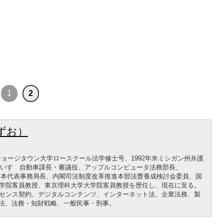
1
2
ずお）
年ジョージタウン大学ロースクール法学修士号、1992年米ミシガン州弁護
録。いすゞ自動車課長・審議役、アップルコンピュータ法務部長、
ance（BSA）日本代表事務局長、内閣司法制度改革推進本部法曹養成検討会委員、国
学院客員教授、東京理科大学大学院客員教授を歴任し、現在に至る。
センス契約、デジタルコンテンツ、インターネット法、企業法務、製
護法、法務・知財戦略、一般民事・刑事。