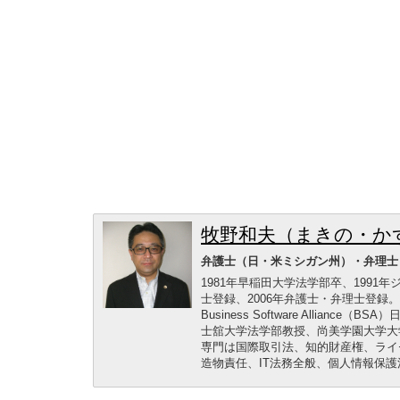
牧野和夫（まきの・か
弁護士（日・米ミシガン州）・弁理士
1981年早稲田大学法学部卒、1991
士登録、2006年弁護士・弁理士登
Business Software Alli
士舘大学法学部教授、尚美学園大学大
専門は国際取引法、知的財産権、ライ
造物責任、IT法務全般、個人情報保