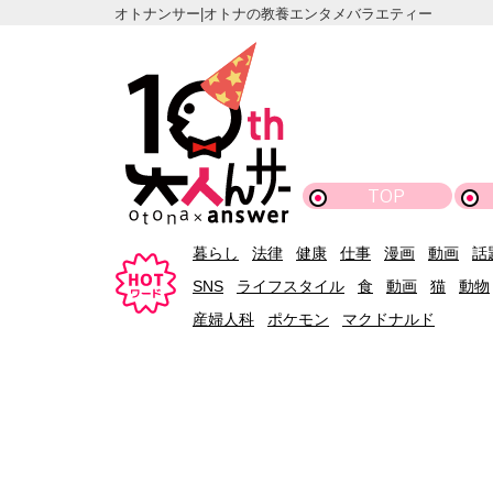
オトナンサー|オトナの教養エンタメバラエティー
TOP
暮らし
法律
健康
仕事
漫画
動画
話
SNS
ライフスタイル
食
動画
猫
動物
産婦人科
ポケモン
マクドナルド