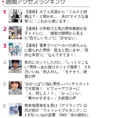
週間アクセスランキング
【漫画】カフェ店員から「ミルクと砂
糖は？」と聞かれ… 夫の“ナイスな返
答”に「これから使います」
【漫画】小学校で人気の男性教師が女
子トイレに… 個室の隙間から見え
た“恐ろしいモノ”に「許せない」
【漫画】電車でベビーカーの赤ちゃん
に蹴られた男性 怒ると思いきや…“意
外な本音”に「なんてすてき！」
前日にカットしたのに…“しっくりこな
い”男性→あか抜けカットで激変！ 2.9
万いいね「別人やん」「モテそう」絶
賛の声
“おかっぱ”に悩む男性→バッサリカット
で大変身！ ビフォーアフターに
「え、同じ人！？」「かっこいい」
「爽やかすぎる～」大絶賛の声
熊本地震発生を受け《アイラップ》公
式が紹介「ウォッシャブルタンク」に
1.9万いいねの反響 SNS「水の節約に