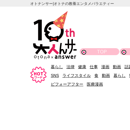
オトナンサー|オトナの教養エンタメバラエティー
TOP
暮らし
法律
健康
仕事
漫画
動画
話
SNS
ライフスタイル
食
動画
暮らし
ビフォーアフター
医療漫画