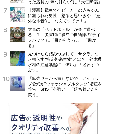
った店員の“粋な計らい”に「天使降臨」
【漫画】電車でベビーカーの赤ちゃん
に蹴られた男性 怒ると思いきや…“意
外な本音”に「なんてすてき！」
大量の「ペットボトル」が楽に運べ
る！？ 災害時に役立つ自衛隊の“ライ
フハック”に「目からうろこ」「助か
る」
見つけたら踏みつぶして…サクラ、ウ
メ枯らす“特定外来生物”とは？ 鈴木農
水相の注意喚起に「怖い」「迷わずつ
ぶす」
「転売ヤーから買わないで」アイラッ
プ公式が“ウォッシャブルタンク”増産を
報告 SNS「心強い」「落ち着いたら
買う」