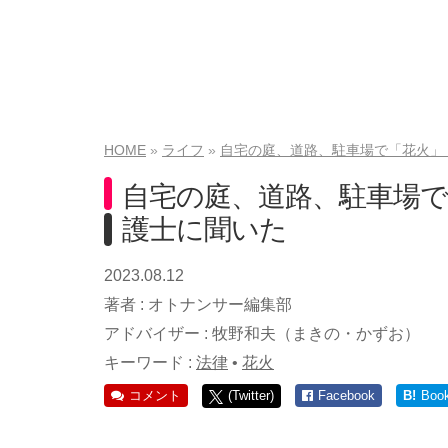
HOME
ライフ
自宅の庭、道路、駐車場で「花火」
自宅の庭、道路、駐車場
護士に聞いた
2023.08.12
著者 :
オトナンサー編集部
アドバイザー :
牧野和夫（まきの・かずお）
キーワード :
法律
•
花火
コメント
(Twitter)
Facebook
B!
Boo