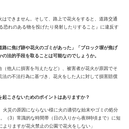
火はできません。そして、路上で花火をすると、道路交通
する恐れのある物を投げたり発射したりすること』に違反す
の道路に焦げ跡や花火のゴミがあった」「ブロック塀が焦げ
かの法的手段を取ることは可能なのでしょうか。
合（他人に損害を与えたなど）、被害者が花火が原因でそ
民法の不法行為に基づき、花火をした人に対して損害賠償
を起こさないためのポイントはありますか？
1）火災の原因にならない様に火の適切な始末やゴミの処分
。（3）常識的な時間帯（日の入りから夜8時頃まで）に短
例によりますが花火禁止の公園で花火をしない」