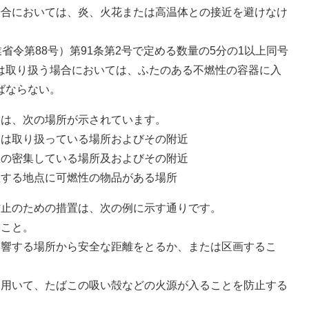
場合においては、炎、火花または高温体との接近を避けなけ
省令第88号）第91条第2号で定める数量の5分の1以上同号
は取り扱う場合においては、ふたのある不燃性の容器に入
ばならない。
ては、次の場所が示されています。
たは取り扱っている場所およびその附近
屋の密集している場所及およびその附近
散する地点に可燃性の物品がある場所
防止のための措置は、次の例に示す通りです。
いこと。
影響する場所から安全な距離をとるか、または区画するこ
を用いて、たばこの吸い殻などの火源が入ることを防止する