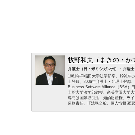
牧野和夫（まきの・か
弁護士（日・米ミシガン州）・弁理士
1981年早稲田大学法学部卒、1991
士登録、2006年弁護士・弁理士登
Business Software Alli
士舘大学法学部教授、尚美学園大学大
専門は国際取引法、知的財産権、ライ
造物責任、IT法務全般、個人情報保