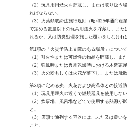
（2）玩具用用煙火を貯蔵し、または取り扱う
ればならない。
（3）火薬類取締法施行規則（昭和25年通商産業
で定める数量以下の玩具用煙火を貯蔵し、また
れるか、又は防炎処理を施した覆いをしなけれ
第1項の「火災予防上支障のある場所」につい
（1）引火性または可燃性の物品を貯蔵し、ま
（2）強風時または異常乾燥時における木造家
（3）火の粉もしくは火花が落下し、または飛
第2項に定める炎、火花および高温体との接近
（1）玩具用煙火の近くで燃焼器具を使用しな
（2）炊事場、風呂場などてで使用する熱源が
と。
（3）店頭で陳列する容器には、ふた又は覆い
こと。