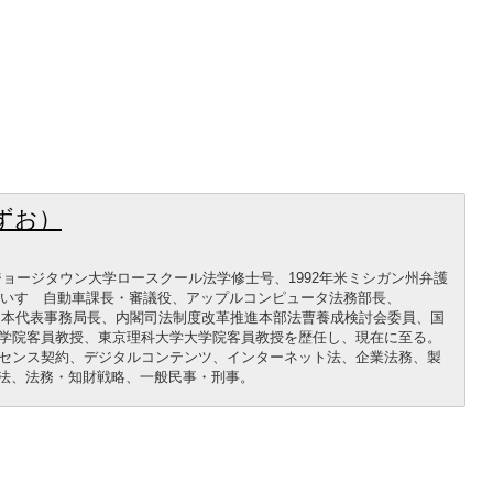
ずお）
年ジョージタウン大学ロースクール法学修士号、1992年米ミシガン州弁護
録。いすゞ自動車課長・審議役、アップルコンピュータ法務部長、
ance（BSA）日本代表事務局長、内閣司法制度改革推進本部法曹養成検討会委員、国
学院客員教授、東京理科大学大学院客員教授を歴任し、現在に至る。
センス契約、デジタルコンテンツ、インターネット法、企業法務、製
護法、法務・知財戦略、一般民事・刑事。