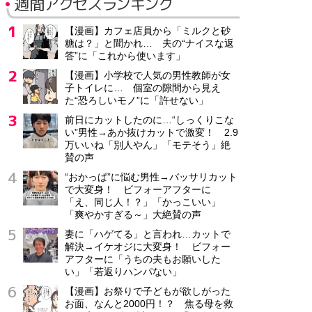
週間アクセスランキング
【漫画】カフェ店員から「ミルクと砂
糖は？」と聞かれ… 夫の“ナイスな返
答”に「これから使います」
【漫画】小学校で人気の男性教師が女
子トイレに… 個室の隙間から見え
た“恐ろしいモノ”に「許せない」
前日にカットしたのに…“しっくりこな
い”男性→あか抜けカットで激変！ 2.9
万いいね「別人やん」「モテそう」絶
賛の声
“おかっぱ”に悩む男性→バッサリカット
で大変身！ ビフォーアフターに
「え、同じ人！？」「かっこいい」
「爽やかすぎる～」大絶賛の声
妻に「ハゲてる」と言われ…カットで
解決→イケオジに大変身！ ビフォー
アフターに「うちの夫もお願いした
い」「若返りハンパない」
【漫画】お祭りで子どもが欲しがった
お面、なんと2000円！？ 焦る母を救