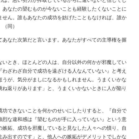
のは、悪い勢力が搾取しているからに違いないと信じてし
、あなたの望むものが今ないことも経験したくないことに
ません。誰もあなたの成功を妨げたこともなければ、誰か
」（同）
あなた次第だと言います。あなたがすべての主導権を握
いとき、ほとんどの人は、自分以外の何かが邪魔してい
『わざわざ自分で成功を遠ざける人なんていない』と考え
ほうが、気分がましになるかもしれません。うまくいかな
跳ね返りがあります」と、うまくいかないときに人が陥り
功できないことを何かのせいにしたりすると、『自分で
強烈な違和感は『望むものが手に入っていない』という意
の嫉妬、成功を邪魔していると見なした人々への憤り、自
生み出すのです」と、他人への嫉妬がデメリットでしかな