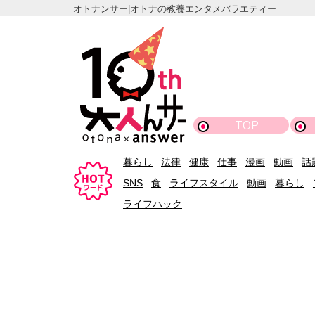
オトナンサー|オトナの教養エンタメバラエティー
TOP
暮らし
法律
健康
仕事
漫画
動画
話
SNS
食
ライフスタイル
動画
暮らし
ライフハック