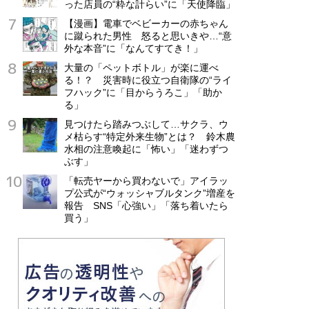
った店員の“粋な計らい”に「天使降臨」
【漫画】電車でベビーカーの赤ちゃん
に蹴られた男性 怒ると思いきや…“意
外な本音”に「なんてすてき！」
大量の「ペットボトル」が楽に運べ
る！？ 災害時に役立つ自衛隊の“ライ
フハック”に「目からうろこ」「助か
る」
見つけたら踏みつぶして…サクラ、ウ
メ枯らす“特定外来生物”とは？ 鈴木農
水相の注意喚起に「怖い」「迷わずつ
ぶす」
「転売ヤーから買わないで」アイラッ
プ公式が“ウォッシャブルタンク”増産を
報告 SNS「心強い」「落ち着いたら
買う」