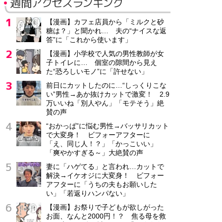
週間アクセスランキング
【漫画】カフェ店員から「ミルクと砂
糖は？」と聞かれ… 夫の“ナイスな返
答”に「これから使います」
【漫画】小学校で人気の男性教師が女
子トイレに… 個室の隙間から見え
た“恐ろしいモノ”に「許せない」
前日にカットしたのに…“しっくりこな
い”男性→あか抜けカットで激変！ 2.9
万いいね「別人やん」「モテそう」絶
賛の声
“おかっぱ”に悩む男性→バッサリカット
で大変身！ ビフォーアフターに
「え、同じ人！？」「かっこいい」
「爽やかすぎる～」大絶賛の声
妻に「ハゲてる」と言われ…カットで
解決→イケオジに大変身！ ビフォー
アフターに「うちの夫もお願いした
い」「若返りハンパない」
【漫画】お祭りで子どもが欲しがった
お面、なんと2000円！？ 焦る母を救