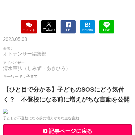
B!
(Twitter)
コメント
FB
Hatena
LINE
2023.05.08
著者 :
オトナンサー編集部
アドバイザー :
清水章弘（しみず・あきひろ）
キーワード :
子育て
【ひと目で分かる】子どものSOSにどう気付
く？ 不登校になる前に増えがちな言動を公開
子どもが不登校になる前に増えがちな主な言動
記事ページに戻る