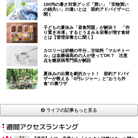
100均の暑さ対策グッズ「買い」「安物買い
の銭失い」の違いとは 節約アドバイザーに
聞く
子どもの夏休み「昼食問題」が解決？ 「作
り置き冷凍」するとうまみ＆栄養が増す食材
とは【管理栄養士に聞く】
カロリーは砂糖の半分…甘味料「マルチトー
ル」は血糖値高めの人が使ってOK？ 注意
点を糖尿病専門医が解説
夏休みの出費を劇的カット！ 節約アドバイ
ザーが教える「0円レジャー」と“おうち外
食”の裏ワザ
ライフの記事もっと見る
週間アクセスランキング