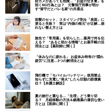
防カメがあっても危険…「お盆の空き巣」を
招くNG行為とは？ 元警視庁刑事が明か
す“留守だとバレる家”の共通点
前髪のセット、スタイリング剤を「表面」に
塗ると失敗？ 実は“内側の根元”が正解…崩
れない整え方とは
旅先で「常用薬」を切らした…薬局で何を伝
える？ “あると助かる情報”とお薬手帳の活
用法とは【薬剤師に聞く】
「休みなのに疲れる」 お盆休み特有の“隠れ
疲労”に注意…3つの解消法とは
飛行機で「モバイルバッテリー」使用禁止
知らずに充電し“発火”したら巨額の賠償責
任？【弁護士解説】
夏の旅行と重なる…「生理」どう乗り切
る？ 月経移動の方法＆鎮痛薬の適切な使い
方とは【医師に聞く】