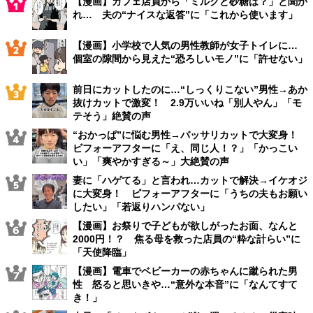
【漫画】カフェ店員から「ミルクと砂糖は？」と聞か
れ… 夫の“ナイスな返答”に「これから使います」
【漫画】小学校で人気の男性教師が女子トイレに…
個室の隙間から見えた“恐ろしいモノ”に「許せない」
前日にカットしたのに…“しっくりこない”男性→あか
抜けカットで激変！ 2.9万いいね「別人やん」「モ
テそう」絶賛の声
“おかっぱ”に悩む男性→バッサリカットで大変身！
ビフォーアフターに「え、同じ人！？」「かっこい
い」「爽やかすぎる～」大絶賛の声
妻に「ハゲてる」と言われ…カットで解決→イケオジ
に大変身！ ビフォーアフターに「うちの夫もお願い
したい」「若返りハンパない」
【漫画】お祭りで子どもが欲しがったお面、なんと
2000円！？ 焦る母を救った店員の“粋な計らい”に
「天使降臨」
【漫画】電車でベビーカーの赤ちゃんに蹴られた男
性 怒ると思いきや…“意外な本音”に「なんてすて
き！」