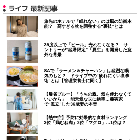
ライフ 最新記事
旅先のホテルで「眠れない」のは脳の防衛本
能？ 高すぎる枕を調整する“裏技”とは
35度以上で「ビール」売れなくなる？ サ
ントリーが“猛暑限定”「夏生」を開発した意
外な背景
SAで「ラーメン＆チャーハン」は猛烈な眠
気のもと？ ドライブ中の“疲れにくい食事
術”とは【管理栄養士に聞く】
【帰省ブルー】「うちの親、気を使わなくて
いいから」 能天気な夫に絶望…義実家
で“孤立”した36歳妻の本音
【熱中症】予防に効果的な食材ランキング
3位「鶏むね肉」2位「マグロ」…1位は？