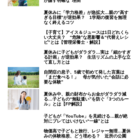
が諭す明確な“理由”
夏休みに「学力格差」が急拡大…親の“高す
ぎる目標”が逆効果？ 1学期の復習を無理
なく終えるコツ
【子育て】アイス＆ジュースは1日どれくら
い大丈夫？ “危険”な悪影響＆“代替えレシ
ピ”とは【管理栄養士・解説】
夏休みに子どもがダラダラ…実は「細かすぎ
る計画」が逆効果？ 生活リズムの上手な立
て直し方とは
自閉症の息子、5歳で初めて発した言葉は
「まだ食べる！」 母が気付いた“会話に必
要な体験”
夏休み中、親の財布からお金がダラダラ減
る…子どもの“無駄遣い”を防ぐ「3つのルー
ル」とは【FP解説】
子どもが「YouTube」を見続ける…親が絶
対にブレてはいけない“一線”とは
物価高で子どもと旅行、レジャー無理…夏休
みの体験格差、どう埋める？ 近所の公園