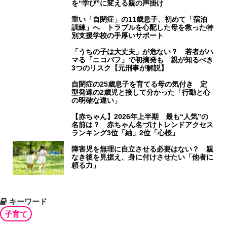
を“学び”に変える親の声掛け
重い「自閉症」の11歳息子、初めて「宿泊
訓練」へ トラブルを心配した母を救った特
別支援学校の手厚いサポート
「うちの子は大丈夫」が危ない？ 若者がハ
マる「ニコパフ」で初摘発も 親が知るべき
3つのリスク【元刑事が解説】
自閉症の25歳息子を育てる母の気付き 定
型発達の2歳児と接して分かった「行動と心
の明確な違い」
【赤ちゃん】2026年上半期 最も“人気”の
名前は？ 赤ちゃん名づけトレンドアクセス
ランキング3位「紬」2位「心桜」
障害児を無理に自立させる必要はない？ 親
なき後を見据え、身に付けさせたい「他者に
頼る力」
キーワード
子育て