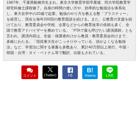
1987年、千葉県船橋市生まれ。東京大学教育学部卒業後、同大学院教育学
研究科修士課程修了。自身の時間の使い方や、効率的な勉強法を体系化
し、東大在学中の20歳で起業。勉強のやり方を教える塾「プラスティー」
を経営し、現在も毎年200回の教育面談を続ける。また、公教育の支援を続
けており、教育委員会や学校、企業などからの教育改革の依頼も多く、全
国で教育アドバイザーを務めている。「PTAで最も呼びたい講演講師」とも
言われ、講演内容は、生徒・保護者向けから教員・教育委員会向けまで、
多岐にわたる。「現役東大生がこっそりやっている、頭がよくなる勉強
法」など、学習法に関する著書も多数あり、累計40万部以上発行。中国・
韓国・台湾・タイ・ベトナム等で翻訳、出版もされている。
B!
(Twitter)
コメント
FB
Hatena
LINE