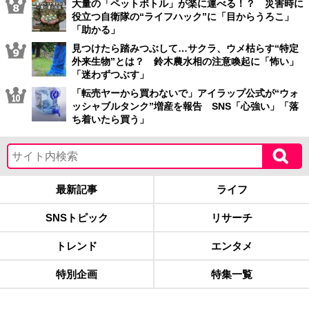
大量の「ペットボトル」が楽に運べる！？ 災害時に
役立つ自衛隊の“ライフハック”に「目からうろこ」
「助かる」
見つけたら踏みつぶして…サクラ、ウメ枯らす“特定
外来生物”とは？ 鈴木農水相の注意喚起に「怖い」
「迷わずつぶす」
「転売ヤーから買わないで」アイラップ公式が“ウォ
ッシャブルタンク”増産を報告 SNS「心強い」「落
ち着いたら買う」
最新記事
ライフ
SNSトピック
リサーチ
トレンド
エンタメ
特別企画
特集一覧