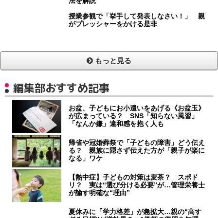
法を解説
授業参観で「挙手して発表しなさい！」 親
がプレッシャーをかける是非
もっと見る
編集部おすすめ記事
お盆、子どもにお小遣いをあげる《お盆玉》
が広まっている？ SNS「知らない風習」
「なんか嫌」違和感を抱く人も
帰省や冠婚葬祭で「子どもの障害」どう伝え
る？ 親族に隠さず伝えた方が「親子が楽に
なる」ワケ
【熱中症】子どもの対策は麦茶？ スポド
リ？ 実は“選び分ける必要”が…管理栄養士
が諭す明確な“理由”
夏休みに「学力格差」が急拡大…親の“高す