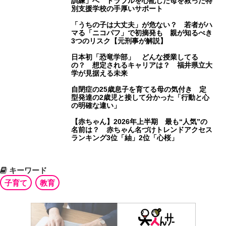
訓練」へ トラブルを心配した母を救った特
別支援学校の手厚いサポート
「うちの子は大丈夫」が危ない？ 若者がハ
マる「ニコパフ」で初摘発も 親が知るべき
3つのリスク【元刑事が解説】
日本初「恐竜学部」 どんな授業してる
の？ 想定されるキャリアは？ 福井県立大
学が見据える未来
自閉症の25歳息子を育てる母の気付き 定
型発達の2歳児と接して分かった「行動と心
の明確な違い」
【赤ちゃん】2026年上半期 最も“人気”の
名前は？ 赤ちゃん名づけトレンドアクセス
ランキング3位「紬」2位「心桜」
キーワード
子育て
教育