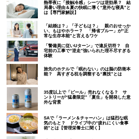
熱帯夜に「接触冷感」シーツは逆効果？ 結
局暑い理由＆夏の快眠に導く“意外な寝具”と
は【専門家解説】
「結婚は？」「子どもは？」 親のおせっか
い、もはやホラー？ 「帰省ブルー」が“正
常な生存本能”と言えるワケ
「警備員に従いUターン」で違反切符？ 自
宅前の工事で“逆走”強いられた理不尽すぎる
体験
旅先のホテルで「眠れない」のは脳の防衛本
能？ 高すぎる枕を調整する“裏技”とは
35度以上で「ビール」売れなくなる？ サ
ントリーが“猛暑限定”「夏生」を開発した意
外な背景
SAで「ラーメン＆チャーハン」は猛烈な眠
気のもと？ ドライブ中の“疲れにくい食事
術”とは【管理栄養士に聞く】