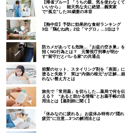
【帰省ブルー】「うちの親、気を使わなくて
いいから」 能天気な夫に絶望…義実家
で“孤立”した36歳妻の本音
【熱中症】予防に効果的な食材ランキング
3位「鶏むね肉」2位「マグロ」…1位は？
防カメがあっても危険…「お盆の空き巣」を
招くNG行為とは？ 元警視庁刑事が明か
す“留守だとバレる家”の共通点
前髪のセット、スタイリング剤を「表面」に
塗ると失敗？ 実は“内側の根元”が正解…崩
れない整え方とは
旅先で「常用薬」を切らした…薬局で何を伝
える？ “あると助かる情報”とお薬手帳の活
用法とは【薬剤師に聞く】
「休みなのに疲れる」 お盆休み特有の“隠れ
疲労”に注意…3つの解消法とは