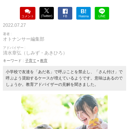
B!
(Twitter)
コメント
FB
Hatena
LINE
2022.07.27
著者 :
オトナンサー編集部
アドバイザー :
清水章弘（しみず・あきひろ）
キーワード :
子育て
•
教育
小学校で友達を「あだ名」で呼ぶことを禁止し、「さん付け」で
呼ぶよう奨励するケースが増えているようです。意味はあるので
しょうか。教育アドバイザーの見解を聞きました。