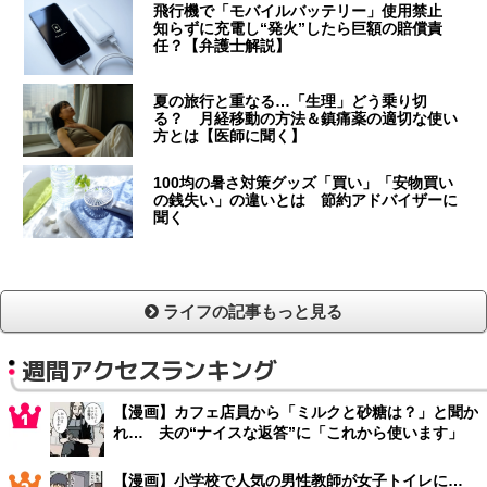
飛行機で「モバイルバッテリー」使用禁止
知らずに充電し“発火”したら巨額の賠償責
任？【弁護士解説】
夏の旅行と重なる…「生理」どう乗り切
る？ 月経移動の方法＆鎮痛薬の適切な使い
方とは【医師に聞く】
100均の暑さ対策グッズ「買い」「安物買い
の銭失い」の違いとは 節約アドバイザーに
聞く
ライフの記事もっと見る
週間アクセスランキング
【漫画】カフェ店員から「ミルクと砂糖は？」と聞か
れ… 夫の“ナイスな返答”に「これから使います」
【漫画】小学校で人気の男性教師が女子トイレに…