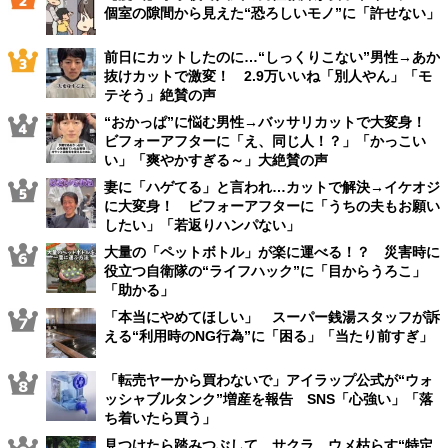
個室の隙間から見えた“恐ろしいモノ”に「許せない」
前日にカットしたのに…“しっくりこない”男性→あか
抜けカットで激変！ 2.9万いいね「別人やん」「モ
テそう」絶賛の声
“おかっぱ”に悩む男性→バッサリカットで大変身！
ビフォーアフターに「え、同じ人！？」「かっこい
い」「爽やかすぎる～」大絶賛の声
妻に「ハゲてる」と言われ…カットで解決→イケオジ
に大変身！ ビフォーアフターに「うちの夫もお願い
したい」「若返りハンパない」
大量の「ペットボトル」が楽に運べる！？ 災害時に
役立つ自衛隊の“ライフハック”に「目からうろこ」
「助かる」
「本当にやめてほしい」 スーパー銭湯スタッフが訴
える“利用時のNG行為”に「困る」「当たり前すぎ」
「転売ヤーから買わないで」アイラップ公式が“ウォ
ッシャブルタンク”増産を報告 SNS「心強い」「落
ち着いたら買う」
見つけたら踏みつぶして…サクラ、ウメ枯らす“特定