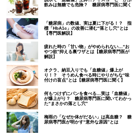
飲みは無糖でも危険？ 糖尿病専門医に聞く
「糖尿病」の数値、実は夏に下がる！？ 指
標「HbA1c」の改善に潜む“落とし穴”とは
【専門医解説】
疲れた時の「甘い物」がやめられない…“お
やつ欲”抑える裏ワザとは【糖尿病専門医が
解説】
オクラ、納豆入りでも「血糖値」爆上が
り！？ そうめん食べる時にやりがちな“味
付けの盲点”とは【糖尿病専門医に聞く】
何もつけずにパンを食べる…実は「血糖値」
が爆上がり？ 糖尿病専門医に聞いてわかっ
た“まさかの落とし穴”
梅雨の「なぜか体がだるい」は高血糖？ 糖
尿病専門医が明かす“意外な原因”とは