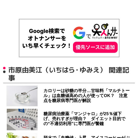
市原由美江（いちはら・ゆみえ） 関連記
事
カロリーは砂糖の半分…甘味料「マルチトー
ル」は血糖値高めの人が使ってOK？ 注意
点を糖尿病専門医が解説
糖尿病治療薬「マンジャロ」が25％値下
げ、売れすぎが理由？ ダイエット目的で
の“不適切利用”に専門医が警鐘
脱水で「血糖値」上昇…アイスコーヒーがぶ