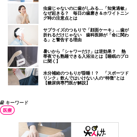
虫歯じゃないのに歯がしみる…「知覚過敏」
なぜ起きる？ 毎日の歯磨き＆ホワイトニン
グ時の注意点とは
サプライズのつもりで「顔面ケーキ」…歯が
折れるだけじゃない 歯科医師が「命に関わ
る」と警告する理由
暑いから「シャワーだけ」は逆効果？ 熱
帯夜でも熟睡できる入浴法とは【睡眠のプロ
に聞く】
水分補給のつもりが昏睡！？ 「スポーツド
リンク」飲んではいけない人の“特徴”とは
【糖尿病専門医が解説】
キーワード
医療