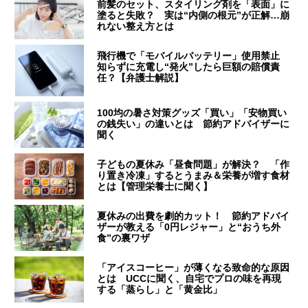
前髪のセット、スタイリング剤を「表面」に
塗ると失敗？ 実は“内側の根元”が正解…崩
れない整え方とは
飛行機で「モバイルバッテリー」使用禁止
知らずに充電し“発火”したら巨額の賠償責
任？【弁護士解説】
100均の暑さ対策グッズ「買い」「安物買い
の銭失い」の違いとは 節約アドバイザーに
聞く
子どもの夏休み「昼食問題」が解決？ 「作
り置き冷凍」するとうまみ＆栄養が増す食材
とは【管理栄養士に聞く】
夏休みの出費を劇的カット！ 節約アドバイ
ザーが教える「0円レジャー」と“おうち外
食”の裏ワザ
「アイスコーヒー」が薄くなる致命的な原因
とは UCCに聞く、自宅でプロの味を再現
する「蒸らし」と「黄金比」