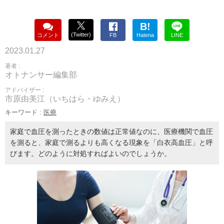
B!
(Twitter)
コメント
FB
Hatena
LINE
2023.01.27
著者 :
オトナンサー編集部
アドバイザー :
市原由美江（いちはら・ゆみえ）
キーワード :
医療
家庭で血圧を測ったときの数値は正常値なのに、医療機関で血圧
を測ると、家庭で測るよりも高くなる現象を「白衣高血圧」と呼
びます。どのように対処すればよいのでしょうか。