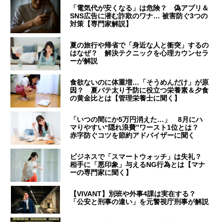
「電気代が安くなる」は危険？ 偽アプリ＆
SNS広告に潜む詐欺のワナ… 被害防ぐ3つの
対策【専門家解説】
夏の旅行や帰省で「身近な人と衝突」するの
はなぜ？ 解決テクニックを心理カウンセラ
ーが解説
食欲ないのに体重増…「そうめんだけ」が原
因？ 夏バテ太り予防に役立つ栄養素＆夕食
の黄金比とは【管理栄養士に聞く】
「いつの間にか5万円消えた…」 8月にハ
マりやすい“隠れ浪費”ワースト1位とは？
赤字防ぐコツを節約アドバイザーに聞く
ビジネスで「スマートウォッチ」は失礼？
相手に「悪印象」与えるNG行為とは【マナ
ーの専門家に聞く】
【VIVANT】別班や外事4課は実在する？
「公安と刑事の違い」を元警視庁刑事が解説