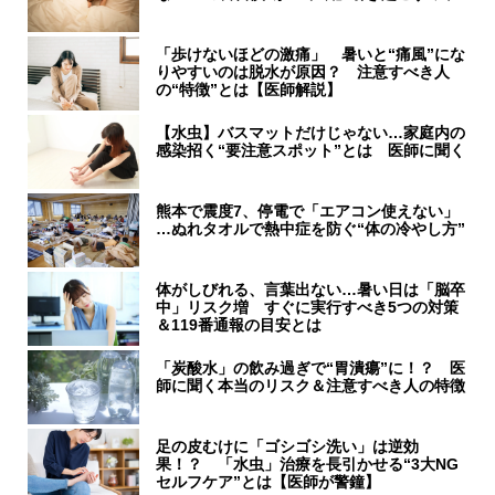
「歩けないほどの激痛」 暑いと“痛風”にな
りやすいのは脱水が原因？ 注意すべき人
の“特徴”とは【医師解説】
【水虫】バスマットだけじゃない…家庭内の
感染招く“要注意スポット”とは 医師に聞く
熊本で震度7、停電で「エアコン使えない」
…ぬれタオルで熱中症を防ぐ“体の冷やし方”
体がしびれる、言葉出ない…暑い日は「脳卒
中」リスク増 すぐに実行すべき5つの対策
＆119番通報の目安とは
「炭酸水」の飲み過ぎで“胃潰瘍”に！？ 医
師に聞く本当のリスク＆注意すべき人の特徴
足の皮むけに「ゴシゴシ洗い」は逆効
果！？ 「水虫」治療を長引かせる“3大NG
セルフケア”とは【医師が警鐘】