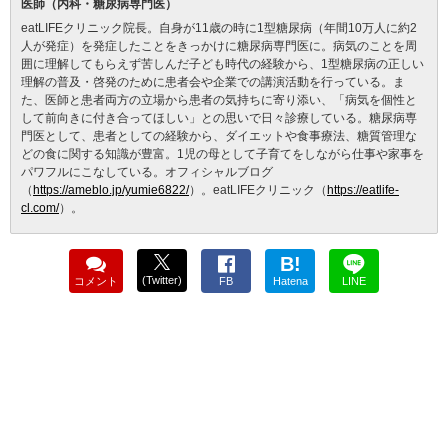
医師（内科・糖尿病専門医）
eatLIFEクリニック院長。自身が11歳の時に1型糖尿病（年間10万人に約2
人が発症）を発症したことをきっかけに糖尿病専門医に。病気のことを周
囲に理解してもらえず苦しんだ子ども時代の経験から、1型糖尿病の正しい
理解の普及・啓発のために患者会や企業での講演活動を行っている。ま
た、医師と患者両方の立場から患者の気持ちに寄り添い、「病気を個性と
して前向きに付き合ってほしい」との思いで日々診療している。糖尿病専
門医として、患者としての経験から、ダイエットや食事療法、糖質管理な
どの食に関する知識が豊富。1児の母として子育てをしながら仕事や家事を
パワフルにこなしている。オフィシャルブログ
（
https://ameblo.jp/yumie6822/
）。eatLIFEクリニック（
https://eatlife-
cl.com/
）。
B!
(Twitter)
コメント
FB
Hatena
LINE