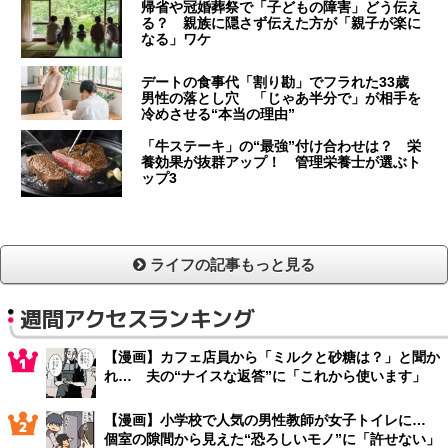
帰省や冠婚葬祭で「子どもの障害」どう伝え
る？ 親族に隠さず伝えた方が「親子が楽に
なる」ワケ
デートの食事代「割り勘」でフラれた33歳
男性の落とし穴 「じゃあ半分で」が相手を
冷めさせる“本当の理由”
「牛ステーキ」の“最強”付け合わせは？ 栄
養効果が抜群アップ！ 管理栄養士が選ぶト
ップ3
ライフの記事もっと見る
週間アクセスランキング
【漫画】カフェ店員から「ミルクと砂糖は？」と聞か
れ… 夫の“ナイスな返答”に「これから使います」
【漫画】小学校で人気の男性教師が女子トイレに…
個室の隙間から見えた“恐ろしいモノ”に「許せない」