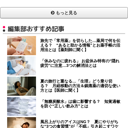
もっと見る
編集部おすすめ記事
旅先で「常用薬」を切らした…薬局で何を伝
える？ “あると助かる情報”とお薬手帳の活
用法とは【薬剤師に聞く】
「休みなのに疲れる」 お盆休み特有の“隠れ
疲労”に注意…3つの解消法とは
夏の旅行と重なる…「生理」どう乗り切
る？ 月経移動の方法＆鎮痛薬の適切な使い
方とは【医師に聞く】
「無糖炭酸水」は歯に影響する？ 知覚過敏
を防ぐ“正しい飲み方”とは
風呂上がりのアイスはNG？ 夏にやりがち
な“3つの食習慣”が「不眠」引き起こすワケ