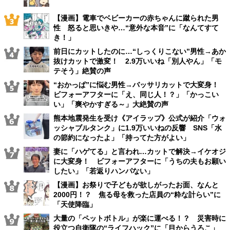
【漫画】電車でベビーカーの赤ちゃんに蹴られた男
性 怒ると思いきや…“意外な本音”に「なんてすて
き！」
前日にカットしたのに…“しっくりこない”男性→あか
抜けカットで激変！ 2.9万いいね「別人やん」「モ
テそう」絶賛の声
“おかっぱ”に悩む男性→バッサリカットで大変身！
ビフォーアフターに「え、同じ人！？」「かっこい
い」「爽やかすぎる～」大絶賛の声
熊本地震発生を受け《アイラップ》公式が紹介「ウォ
ッシャブルタンク」に1.9万いいねの反響 SNS「水
の節約になったよ」「持ってた方がよい」
妻に「ハゲてる」と言われ…カットで解決→イケオジ
に大変身！ ビフォーアフターに「うちの夫もお願い
したい」「若返りハンパない」
【漫画】お祭りで子どもが欲しがったお面、なんと
2000円！？ 焦る母を救った店員の“粋な計らい”に
「天使降臨」
大量の「ペットボトル」が楽に運べる！？ 災害時に
役立つ自衛隊の“ライフハック”に「目からうろこ」