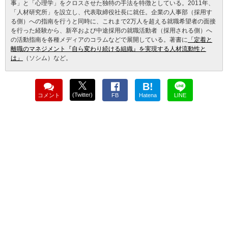
事」と「心理学」をクロスさせた独特の手法を特徴としている。2011年、
「人材研究所」を設立し、代表取締役社長に就任。企業の人事部（採用す
る側）への指南を行うと同時に、これまで2万人を超える就職希望者の面接
を行った経験から、新卒および中途採用の就職活動者（採用される側）へ
の活動指南を各種メディアのコラムなどで展開している。著書に
「定着と
離職のマネジメント『自ら変わり続ける組織』を実現する人材流動性と
は」
（ソシム）など。
B!
(Twitter)
コメント
FB
Hatena
LINE