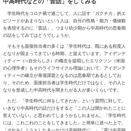
中高時代などの「昔話」をしてみる
学生時代をコロナ禍で過ごして、人に話す「ガクチカ」的エ
ピソードがあまりないという人は、自分の性格・能力・価値観
を表現するのに「昔話」、つまり幼少期から中高時代の思春期
の話をしてみてはどうでしょうか。
そもそも面接担当者の多くは「学生時代は、既にある程度人
となりが固まってきている時期」と捉えています。アイデンテ
ィティー（≒自分らしさ）の概念を提唱したエリクソン（米国
の心理学者）もそのライフサイクル理論において、アイデンテ
ィティーの確立が発達課題となるのは思春期であるとしてお
り、そのため、面接担当者は学生時代だけではなく、その人と
なりを形成した中高時代を聞きたがる人が多いくらいです。
ただ、「学生時代に何をしてきたか」という質問に対して、
いきなり中高時代の話だけをすると「この人は聞かれたことに
答えていない」と思われてしまうかもしれません。「学生時代
には、これこれのことをしてきました」と簡単に述べた上で、
「それをしようとしたきっかけは高校時代に…」「実は中高時