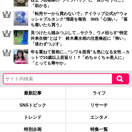
役立つ自衛隊の“ライフハック”に「目からうろこ」
「助かる」
「転売ヤーから買わないで」アイラップ公式が“ウォ
ッシャブルタンク”増産を報告 SNS「心強い」「落
ち着いたら買う」
見つけたら踏みつぶして…サクラ、ウメ枯らす“特定
外来生物”とは？ 鈴木農水相の注意喚起に「怖い」
「迷わずつぶす」
年を重ねて貧相に…“シワ＆面長”も気になる女性→カ
ットで10歳以上若返り！？「めちゃくちゃ美人に」
「とっても華やか」
最新記事
ライフ
SNSトピック
リサーチ
トレンド
エンタメ
特別企画
特集一覧