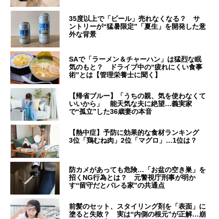
35度以上で「ビール」売れなくなる？ サ
ントリーが“猛暑限定”「夏生」を開発した意
外な背景
SAで「ラーメン＆チャーハン」は猛烈な眠
気のもと？ ドライブ中の“疲れにくい食事
術”とは【管理栄養士に聞く】
【帰省ブルー】「うちの親、気を使わなくて
いいから」 能天気な夫に絶望…義実家
で“孤立”した36歳妻の本音
【熱中症】予防に効果的な食材ランキング
3位「鶏むね肉」2位「マグロ」…1位は？
防カメがあっても危険…「お盆の空き巣」を
招くNG行為とは？ 元警視庁刑事が明か
す“留守だとバレる家”の共通点
前髪のセット、スタイリング剤を「表面」に
塗ると失敗？ 実は“内側の根元”が正解…崩