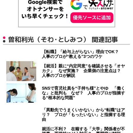
曽和利光（そわ・としみつ） 関連記事
【転職】「給与上がらない」理由でOK？
人事のプロが“教える”3つのワケ
【就活】親に“内定同意”を確認させる「オヤ
カク」 なぜ実施？ 企業側の注意点は？
人事のプロが解説
SNSで育児社員を“子持ち様”とやゆ 「働く
な」と批判も なぜ？ 人事のプロが指摘す
る“根本的な問題”
「異動先でうまくいかない」から“転職”はア
リ？ プロが「もったいない」と指摘する理
由
就活に不利？ 在籍する「大学」関係者が不