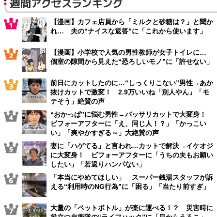
週間アクセスランキング
【漫画】カフェ店員から「ミルクと砂糖は？」と聞か
れ… 夫の“ナイスな返答”に「これから使います」
【漫画】小学校で人気の男性教師が女子トイレに…
個室の隙間から見えた“恐ろしいモノ”に「許せない」
前日にカットしたのに…“しっくりこない”男性→あか
抜けカットで激変！ 2.9万いいね「別人やん」「モ
テそう」絶賛の声
“おかっぱ”に悩む男性→バッサリカットで大変身！
ビフォーアフターに「え、同じ人！？」「かっこい
い」「爽やかすぎる～」大絶賛の声
妻に「ハゲてる」と言われ…カットで解決→イケオジ
に大変身！ ビフォーアフターに「うちの夫もお願い
したい」「若返りハンパない」
「本当にやめてほしい」 スーパー銭湯スタッフが訴
える“利用時のNG行為”に「困る」「当たり前すぎ」
大量の「ペットボトル」が楽に運べる！？ 災害時に