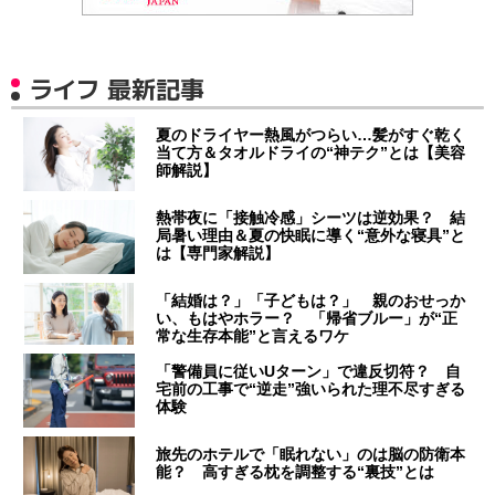
ライフ 最新記事
夏のドライヤー熱風がつらい…髪がすぐ乾く
当て方＆タオルドライの“神テク”とは【美容
師解説】
熱帯夜に「接触冷感」シーツは逆効果？ 結
局暑い理由＆夏の快眠に導く“意外な寝具”と
は【専門家解説】
「結婚は？」「子どもは？」 親のおせっか
い、もはやホラー？ 「帰省ブルー」が“正
常な生存本能”と言えるワケ
「警備員に従いUターン」で違反切符？ 自
宅前の工事で“逆走”強いられた理不尽すぎる
体験
旅先のホテルで「眠れない」のは脳の防衛本
能？ 高すぎる枕を調整する“裏技”とは