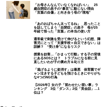
「お母さんなんていなくなればいい」 25
歳自閉症の息子の“暴言”に動じない理由
「言葉の自傷」と向き合う母の“境地”
「あのおばちゃん太ってるね」 思ったこと
を話してしまう「自閉症」の息子 母が25
年経て悟った「言葉」の本当の使い方
通常級で刺激を受けて伸びるという幻想、障
害児にとって「支援学校＝自立できない」は
誤解？ “受け身”になるリスク
授業を妨害…「かまって行動」する子の背後
にあるSOSとは？ トラブルになる前に見
直したいわが子の褒め方＆叱り方
「逃げるように姿消す」は最悪 保育園でギ
ャン泣きする子どもを預けるときにやりがち
な4つのNG行為
【2026年】女の子「習わせたい習い事」ラ
ンキング 3位「ダンス」2位「英会話」…1
位は？