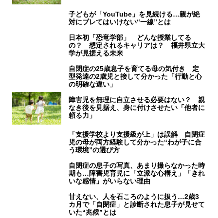
子どもが「YouTube」を見続ける…親が絶
対にブレてはいけない“一線”とは
日本初「恐竜学部」 どんな授業してる
の？ 想定されるキャリアは？ 福井県立大
学が見据える未来
自閉症の25歳息子を育てる母の気付き 定
型発達の2歳児と接して分かった「行動と心
の明確な違い」
障害児を無理に自立させる必要はない？ 親
なき後を見据え、身に付けさせたい「他者に
頼る力」
「支援学校より支援級が上」は誤解 自閉症
児の母が両方経験して分かった“わが子に合
う環境”の選び方
自閉症の息子の写真、あまり撮らなかった時
期も…障害児育児に「立派な心構え」「きれ
いな感情」がいらない理由
甘えない、人を石ころのように扱う…2歳3
カ月で「自閉症」と診断された息子が見せて
いた“兆候”とは