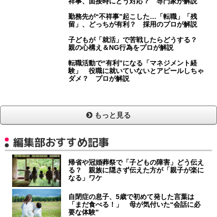
祥事、面接時にどう対応？ 専門家が解説
勤務先が“不祥事”起こした…「転職」「残
留」、どっちが有利？ 採用のプロが解説
子どもが「就活」で苦戦したらどうする？
親の心構え＆NG行為をプロが解説
転職活動で“有利”になる「マネジメント経
験」 役職に就いていないとアピールしちゃ
ダメ？ プロが解説
もっと見る
編集部おすすめ記事
帰省や冠婚葬祭で「子どもの障害」どう伝え
る？ 親族に隠さず伝えた方が「親子が楽に
なる」ワケ
自閉症の息子、5歳で初めて発した言葉は
「まだ食べる！」 母が気付いた“会話に必
要な体験”