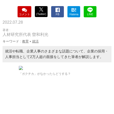
B!
(Twitter)
コメント
FB
Hatena
LINE
2022.07.28
著者 :
人材研究所代表 曽和利光
キーワード :
教育
•
就活
就活や転職、企業人事のさまざまな話題について、企業の採用・
人事担当として2万人超の面接をしてきた筆者が解説します。
「ガクチカ」がなかったらどうする？