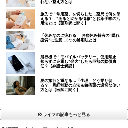
れない整え方とは
旅先で「常用薬」を切らした…薬局で何を伝
える？ “あると助かる情報”とお薬手帳の活
用法とは【薬剤師に聞く】
「休みなのに疲れる」 お盆休み特有の“隠れ
疲労”に注意…3つの解消法とは
飛行機で「モバイルバッテリー」使用禁止
知らずに充電し“発火”したら巨額の賠償責
任？【弁護士解説】
夏の旅行と重なる…「生理」どう乗り切
る？ 月経移動の方法＆鎮痛薬の適切な使い
方とは【医師に聞く】
ライフの記事もっと見る