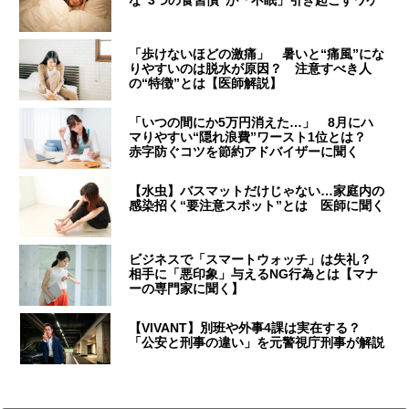
「歩けないほどの激痛」 暑いと“痛風”にな
りやすいのは脱水が原因？ 注意すべき人
の“特徴”とは【医師解説】
「いつの間にか5万円消えた…」 8月にハ
マりやすい“隠れ浪費”ワースト1位とは？
赤字防ぐコツを節約アドバイザーに聞く
【水虫】バスマットだけじゃない…家庭内の
感染招く“要注意スポット”とは 医師に聞く
ビジネスで「スマートウォッチ」は失礼？
相手に「悪印象」与えるNG行為とは【マナ
ーの専門家に聞く】
【VIVANT】別班や外事4課は実在する？
「公安と刑事の違い」を元警視庁刑事が解説