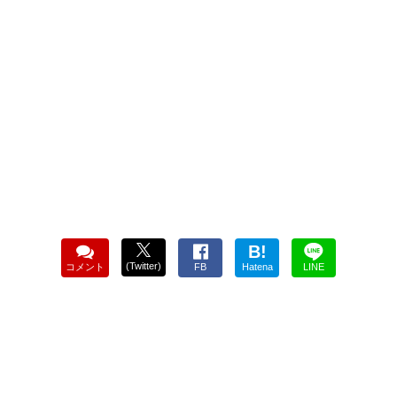
B!
(Twitter)
コメント
FB
Hatena
LINE