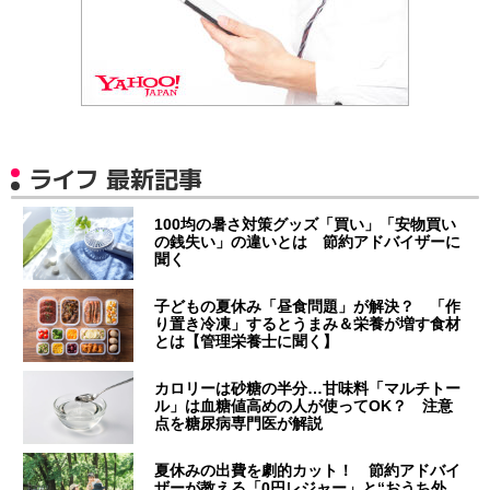
ライフ 最新記事
100均の暑さ対策グッズ「買い」「安物買い
の銭失い」の違いとは 節約アドバイザーに
聞く
子どもの夏休み「昼食問題」が解決？ 「作
り置き冷凍」するとうまみ＆栄養が増す食材
とは【管理栄養士に聞く】
カロリーは砂糖の半分…甘味料「マルチトー
ル」は血糖値高めの人が使ってOK？ 注意
点を糖尿病専門医が解説
夏休みの出費を劇的カット！ 節約アドバイ
ザーが教える「0円レジャー」と“おうち外