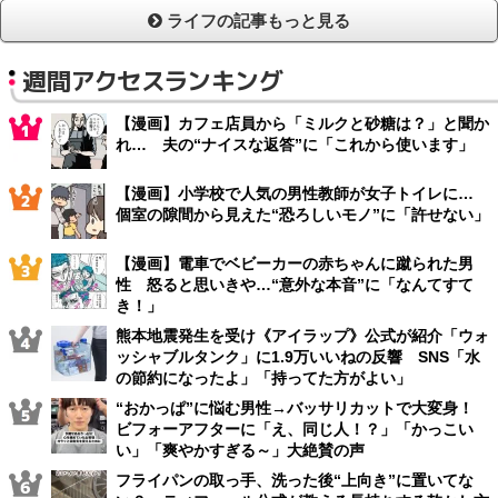
ライフの記事もっと見る
週間アクセスランキング
【漫画】カフェ店員から「ミルクと砂糖は？」と聞か
れ… 夫の“ナイスな返答”に「これから使います」
【漫画】小学校で人気の男性教師が女子トイレに…
個室の隙間から見えた“恐ろしいモノ”に「許せない」
【漫画】電車でベビーカーの赤ちゃんに蹴られた男
性 怒ると思いきや…“意外な本音”に「なんてすて
き！」
熊本地震発生を受け《アイラップ》公式が紹介「ウォ
ッシャブルタンク」に1.9万いいねの反響 SNS「水
の節約になったよ」「持ってた方がよい」
“おかっぱ”に悩む男性→バッサリカットで大変身！
ビフォーアフターに「え、同じ人！？」「かっこい
い」「爽やかすぎる～」大絶賛の声
フライパンの取っ手、洗った後“上向き”に置いてな