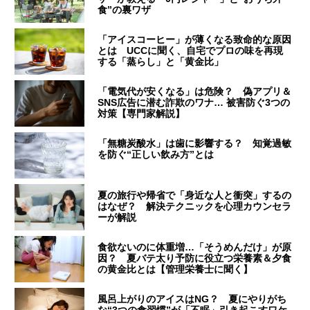
食”の裏ワザ
「アイスコーヒー」が薄くなる致命的な原因
とは UCCに聞く、自宅でプロの味を再現
する「蒸らし」と「黄金比」
「電気代が安くなる」は危険？ 偽アプリ＆
SNS広告に潜む詐欺のワナ… 被害防ぐ3つの
対策【専門家解説】
「無糖炭酸水」は歯に影響する？ 知覚過敏
を防ぐ“正しい飲み方”とは
夏の旅行や帰省で「身近な人と衝突」するの
はなぜ？ 解決テクニックを心理カウンセラ
ーが解説
食欲ないのに体重増…「そうめんだけ」が原
因？ 夏バテ太り予防に役立つ栄養素＆夕食
の黄金比とは【管理栄養士に聞く】
風呂上がりのアイスはNG？ 夏にやりがち
な“3つの食習慣”が「不眠」引き起こすワケ