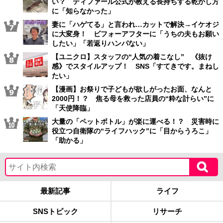
い？ ティファール公式が教える長持ちする乾かし方
に「知らなかった」
妻に「ハゲてる」と言われ…カットで解決→イケオジ
に大変身！ ビフォーアフターに「うちの夫もお願い
したい」「若返りハンパない」
【ユニクロ】スタッフの“人気の着こなし” 《抜け
感》でスタイルアップ！ SNS「すてきです。まねし
たい」
【漫画】お祭りで子どもが欲しがったお面、なんと
2000円！？ 焦る母を救った店員の“粋な計らい”に
「天使降臨」
大量の「ペットボトル」が楽に運べる！？ 災害時に
役立つ自衛隊の“ライフハック”に「目からうろこ」
「助かる」
最新記事
ライフ
SNSトピック
リサーチ