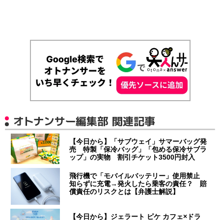
オトナンサー編集部 関連記事
【今日から】「サブウェイ」サマーバッグ発
売 特製「保冷バッグ」「包める保冷サブラ
ップ」の実物 割引チケット3500円封入
飛行機で「モバイルバッテリー」使用禁止
知らずに充電→発火したら乗客の責任？ 賠
償責任のリスクとは【弁護士解説】
【今日から】ジェラート ピケ カフェ×ドラ