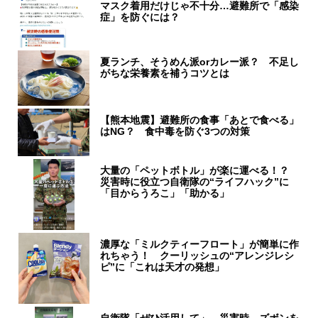
マスク着用だけじゃ不十分…避難所で「感染
症」を防ぐには？
夏ランチ、そうめん派orカレー派？ 不足し
がちな栄養素を補うコツとは
【熊本地震】避難所の食事「あとで食べる」
はNG？ 食中毒を防ぐ3つの対策
大量の「ペットボトル」が楽に運べる！？
災害時に役立つ自衛隊の“ライフハック”に
「目からうろこ」「助かる」
濃厚な「ミルクティーフロート」が簡単に作
れちゃう！ クーリッシュの“アレンジレシ
ピ”に「これは天才の発想」
自衛隊「ぜひ活用して」 災害時、ズボンを