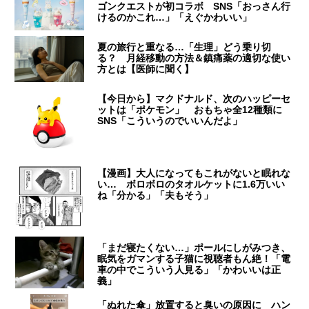
ゴンクエストが初コラボ SNS「おっさん行
けるのかこれ…」「えぐかわいい」
夏の旅行と重なる…「生理」どう乗り切
る？ 月経移動の方法＆鎮痛薬の適切な使い
方とは【医師に聞く】
【今日から】マクドナルド、次のハッピーセ
ットは「ポケモン」 おもちゃ全12種類に
SNS「こういうのでいいんだよ」
【漫画】大人になってもこれがないと眠れな
い… ボロボロのタオルケットに1.6万いい
ね「分かる」「夫もそう」
「まだ寝たくない…」ポールにしがみつき、
眠気をガマンする子猫に視聴者もん絶！「電
車の中でこういう人見る」「かわいいは正
義」
「ぬれた傘」放置すると臭いの原因に ハン