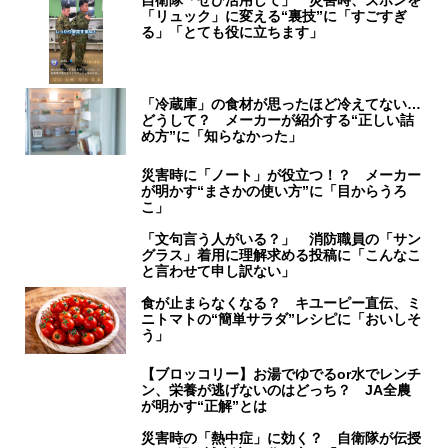
「リュック」に変える“裏技”に「すごすぎ
る」「とても役に立ちます」
「冷蔵庫」の食材が思ったほど冷えてない…
どうして？ メーカーが紹介する“正しい詰
め方”に「知らなかった」
災害時に「ノート」が役立つ！？ メーカー
が明かす“まさかの使い方”に「目からうろ
こ」
「文句言う人がいる？」 消防職員の「サン
グラス」着用に理解求める投稿に「こんなこ
と言わせて申し訳ない」
食が止まらなくなる？ キユーピー直伝、ミ
ニトマトの“簡単サラダ”レシピに「おいしそ
う」
【ブロッコリー】お湯でゆでるor水でレンチ
ン、栄養が逃げないのはどっち？ JA全農
が明かす“正解”とは
災害時の「熱中症」に効く？ 自衛隊が伝授