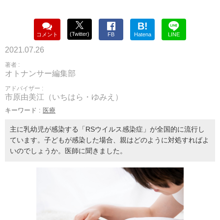
B!
(Twitter)
コメント
FB
Hatena
LINE
2021.07.26
著者 :
オトナンサー編集部
アドバイザー :
市原由美江（いちはら・ゆみえ）
キーワード :
医療
主に乳幼児が感染する「RSウイルス感染症」が全国的に流行し
ています。子どもが感染した場合、親はどのように対処すればよ
いのでしょうか。医師に聞きました。