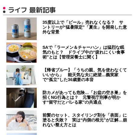
ライフ 最新記事
35度以上で「ビール」売れなくなる？ サ
ントリーが“猛暑限定”「夏生」を開発した意
外な背景
SAで「ラーメン＆チャーハン」は猛烈な眠
気のもと？ ドライブ中の“疲れにくい食事
術”とは【管理栄養士に聞く】
【帰省ブルー】「うちの親、気を使わなくて
いいから」 能天気な夫に絶望…義実家
で“孤立”した36歳妻の本音
防カメがあっても危険…「お盆の空き巣」を
招くNG行為とは？ 元警視庁刑事が明か
す“留守だとバレる家”の共通点
前髪のセット、スタイリング剤を「表面」に
塗ると失敗？ 実は“内側の根元”が正解…崩
れない整え方とは