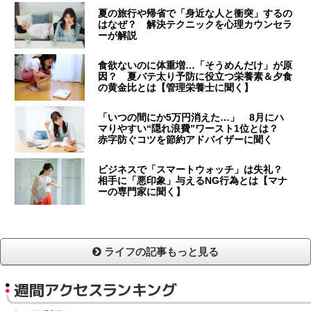
夏の旅行や帰省で「身近な人と衝突」するの
はなぜ？ 解決テクニックを心理カウンセラ
ーが解説
食欲ないのに体重増…「そうめんだけ」が原
因？ 夏バテ太り予防に役立つ栄養素＆夕食
の黄金比とは【管理栄養士に聞く】
「いつの間にか5万円消えた…」 8月にハ
マりやすい“隠れ浪費”ワースト1位とは？
赤字防ぐコツを節約アドバイザーに聞く
ビジネスで「スマートウォッチ」は失礼？
相手に「悪印象」与えるNG行為とは【マナ
ーの専門家に聞く】
ライフの記事もっと見る
週間アクセスランキング