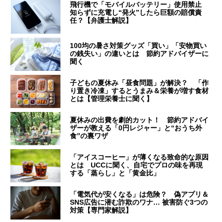
飛行機で「モバイルバッテリー」使用禁止
知らずに充電し“発火”したら巨額の賠償責
任？【弁護士解説】
100均の暑さ対策グッズ「買い」「安物買い
の銭失い」の違いとは 節約アドバイザーに
聞く
子どもの夏休み「昼食問題」が解決？ 「作
り置き冷凍」するとうまみ＆栄養が増す食材
とは【管理栄養士に聞く】
夏休みの出費を劇的カット！ 節約アドバイ
ザーが教える「0円レジャー」と“おうち外
食”の裏ワザ
「アイスコーヒー」が薄くなる致命的な原因
とは UCCに聞く、自宅でプロの味を再現
する「蒸らし」と「黄金比」
「電気代が安くなる」は危険？ 偽アプリ＆
SNS広告に潜む詐欺のワナ… 被害防ぐ3つの
対策【専門家解説】