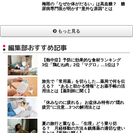
梅雨の「なぜか体がだるい」は高血糖？ 糖
尿病専門医が明かす“意外な原因”とは
もっと見る
編集部おすすめ記事
【熱中症】予防に効果的な食材ランキング
3位「鶏むね肉」2位「マグロ」…1位は？
旅先で「常用薬」を切らした…薬局で何を伝
える？ “あると助かる情報”とお薬手帳の活
用法とは【薬剤師に聞く】
「休みなのに疲れる」 お盆休み特有の“隠れ
疲労”に注意…3つの解消法とは
夏の旅行と重なる…「生理」どう乗り切
る？ 月経移動の方法＆鎮痛薬の適切な使い