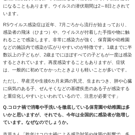
になることもあります。ウイルスの潜伏期間は2～8日とされて
います。
RSウイルス感染症は近年、7月ごろから流行が始まっており、
感染者の飛沫（ひまつ）や、ウイルスが付着した手指や物に触
れることで感染します。非常に感染力が強く、保育園や幼稚園
などの施設内で感染が広がりやすいのが特徴です。1歳までに半
数以上の子どもが、2歳までにほぼすべての子どもが一度は感染
するとされています。再度感染することもありますが、症状
は、一般的に初めてかかったときよりも軽いことが多いです。
ただし、早産児や生後6カ月未満の乳児、生まれつき、肺や心臓
に病気のある子、ぜんそくなどの基礎疾患のある子が感染する
と重症化しやすいといわれているので、注意が必要です」
Q.コロナ禍で消毒や手洗いを徹底している保育園や幼稚園は多
いかと思いますが、それでも、今年は全国的に感染者が急増し
ています。なぜなのでしょうか。
市原さん「昨年はコロナ禍による感染対策や休園の影響で、多