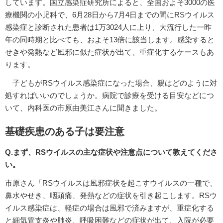
しています。国立感染症研究所によると、全国およそ3000の医
療機関の小児科で、6月28日から7月4日までの間にRSウイルス
感染症と診断された患者は1万3024人に上り、大流行した一昨
年の同時期と比べても、およそ13倍に該当します。感染すると
せきや発熱など風邪に似た症状が出て、重症化するケースもあ
ります。
子どもがRSウイルス感染症になった場合、親はどのように対
処すればいいのでしょうか。病院で診療を受ける目安などにつ
いて、内科医の市原由美江さんに聞きました。
基礎疾患のある子は要注意
Q.まず、RSウイルスの主な症状や注意点について教えてくださ
い。
市原さん「RSウイルスは風邪症状を起こすウイルスの一種で、
鼻水やせき、咽頭痛、発熱などの症状を引き起こします。RSウ
イルス感染症は、軽症の場合は風邪で済みますが、重症化する
と細気管支炎や肺炎、呼吸困難などの症状が出て、入院が必要