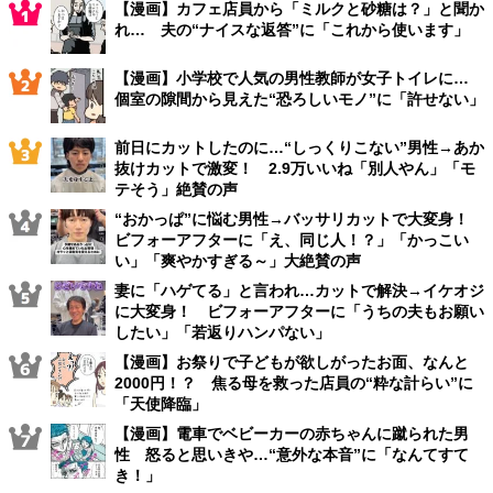
【漫画】カフェ店員から「ミルクと砂糖は？」と聞か
れ… 夫の“ナイスな返答”に「これから使います」
【漫画】小学校で人気の男性教師が女子トイレに…
個室の隙間から見えた“恐ろしいモノ”に「許せない」
前日にカットしたのに…“しっくりこない”男性→あか
抜けカットで激変！ 2.9万いいね「別人やん」「モ
テそう」絶賛の声
“おかっぱ”に悩む男性→バッサリカットで大変身！
ビフォーアフターに「え、同じ人！？」「かっこい
い」「爽やかすぎる～」大絶賛の声
妻に「ハゲてる」と言われ…カットで解決→イケオジ
に大変身！ ビフォーアフターに「うちの夫もお願い
したい」「若返りハンパない」
【漫画】お祭りで子どもが欲しがったお面、なんと
2000円！？ 焦る母を救った店員の“粋な計らい”に
「天使降臨」
【漫画】電車でベビーカーの赤ちゃんに蹴られた男
性 怒ると思いきや…“意外な本音”に「なんてすて
き！」