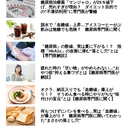
糖尿病治療薬「マンジャロ」が25％値下
げ、売れすぎが理由？ ダイエット目的で
の“不適切利用”に専門医が警鐘
脱水で「血糖値」上昇…アイスコーヒーがぶ
飲みは無糖でも危険？ 糖尿病専門医に聞く
「糖尿病」の数値、実は夏に下がる！？ 指
標「HbA1c」の改善に潜む“落とし穴”とは
【専門医解説】
疲れた時の「甘い物」がやめられない…“お
やつ欲”抑える裏ワザとは【糖尿病専門医が
解説】
オクラ、納豆入りでも「血糖値」爆上が
り！？ そうめん食べる時にやりがちな“味
付けの盲点”とは【糖尿病専門医に聞く】
何もつけずにパンを食べる…実は「血糖値」
が爆上がり？ 糖尿病専門医に聞いてわかっ
た“まさかの落とし穴”