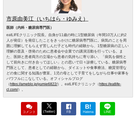
市原由美江（いちはら・ゆみえ）
医師（内科・糖尿病専門医）
eatLIFEクリニック院長。自身が11歳の時に1型糖尿病（年間10万人に約2
人が発症）を発症したことをきっかけに糖尿病専門医に。病気のことを周
囲に理解してもらえず苦しんだ子ども時代の経験から、1型糖尿病の正しい
理解の普及・啓発のために患者会や企業での講演活動を行っている。ま
た、医師と患者両方の立場から患者の気持ちに寄り添い、「病気を個性と
して前向きに付き合ってほしい」との思いで日々診療している。糖尿病専
門医として、患者としての経験から、ダイエットや食事療法、糖質管理な
どの食に関する知識が豊富。1児の母として子育てをしながら仕事や家事を
パワフルにこなしている。オフィシャルブログ
（
https://ameblo.jp/yumie6822/
）。eatLIFEクリニック（
https://eatlife-
cl.com/
）。
B!
(Twitter)
コメント
FB
Hatena
LINE