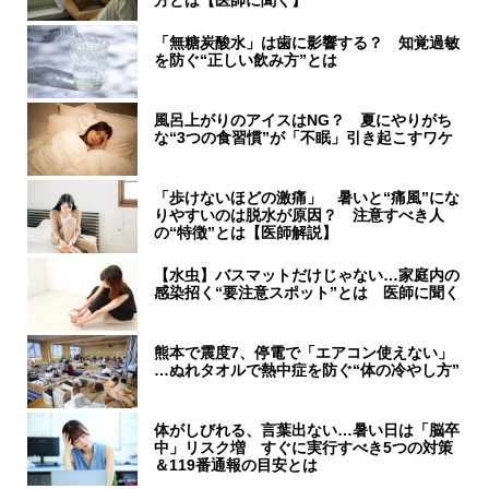
方とは【医師に聞く】
「無糖炭酸水」は歯に影響する？ 知覚過敏
を防ぐ“正しい飲み方”とは
風呂上がりのアイスはNG？ 夏にやりがち
な“3つの食習慣”が「不眠」引き起こすワケ
「歩けないほどの激痛」 暑いと“痛風”にな
りやすいのは脱水が原因？ 注意すべき人
の“特徴”とは【医師解説】
【水虫】バスマットだけじゃない…家庭内の
感染招く“要注意スポット”とは 医師に聞く
熊本で震度7、停電で「エアコン使えない」
…ぬれタオルで熱中症を防ぐ“体の冷やし方”
体がしびれる、言葉出ない…暑い日は「脳卒
中」リスク増 すぐに実行すべき5つの対策
＆119番通報の目安とは