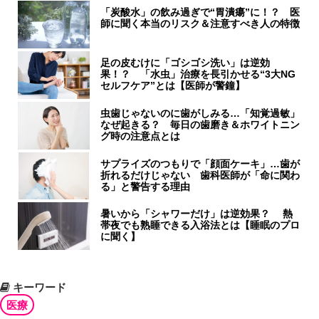
「炭酸水」の飲み過ぎで“胃潰瘍”に！？ 医
師に聞く本当のリスク＆注意すべき人の特徴
足の皮むけに「ゴシゴシ洗い」は逆効
果！？ 「水虫」治療を長引かせる“3大NG
セルフケア”とは【医師が警鐘】
虫歯じゃないのに歯がしみる…「知覚過敏」
なぜ起きる？ 毎日の歯磨き＆ホワイトニン
グ時の注意点とは
サプライズのつもりで「顔面ケーキ」…歯が
折れるだけじゃない 歯科医師が「命に関わ
る」と警告する理由
暑いから「シャワーだけ」は逆効果？ 熱
帯夜でも熟睡できる入浴法とは【睡眠のプロ
に聞く】
キーワード
医療