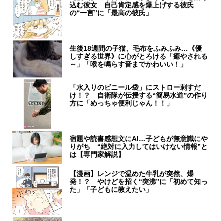
込む彼女 自己肯定感を爆上げする彼氏
の“一言”に「最高の彼氏」
生後18週間の子猫、毛布をふみふみ…《優
しすぎる世界》に心がとろける「癒やされる
～」「喉を鳴らす音までかわいい！」
「水入りのビニール袋」にストロー刺すだ
け！？ 自衛隊が伝授する“簡易水道”の作り
方に「めっちゃ便利じゃん！！」
宿題や読書感想文にAI…子どもが無意識にや
りがち “絶対に入力してはいけない情報”と
は【専門家解説】
【漫画】レンジで温めた牛乳が突然、爆
発！？ やけどを招く“突沸”に「初めて知っ
た」「子どもに教えたい」