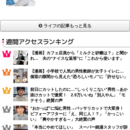
ライフの記事もっと見る
週間アクセスランキング
【漫画】カフェ店員から「ミルクと砂糖は？」と聞か
れ… 夫の“ナイスな返答”に「これから使います」
【漫画】小学校で人気の男性教師が女子トイレに…
個室の隙間から見えた“恐ろしいモノ”に「許せない」
前日にカットしたのに…“しっくりこない”男性→あか
抜けカットで激変！ 2.9万いいね「別人やん」「モ
テそう」絶賛の声
“おかっぱ”に悩む男性→バッサリカットで大変身！
ビフォーアフターに「え、同じ人！？」「かっこい
い」「爽やかすぎる～」大絶賛の声
「本当にやめてほしい」 スーパー銭湯スタッフが訴