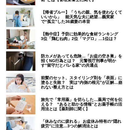
【帰省ブルー】「うちの親、気を使わなくて
いいから」 能天気な夫に絶望…義実家
で“孤立”した36歳妻の本音
【熱中症】予防に効果的な食材ランキング
3位「鶏むね肉」2位「マグロ」…1位は？
防カメがあっても危険…「お盆の空き巣」を
招くNG行為とは？ 元警視庁刑事が明か
す“留守だとバレる家”の共通点
前髪のセット、スタイリング剤を「表面」に
塗ると失敗？ 実は“内側の根元”が正解…崩
れない整え方とは
旅先で「常用薬」を切らした…薬局で何を伝
える？ “あると助かる情報”とお薬手帳の活
用法とは【薬剤師に聞く】
「休みなのに疲れる」 お盆休み特有の“隠れ
疲労”に注意…3つの解消法とは