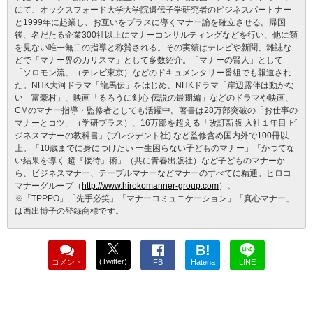
にて、オックスフォード大学大学院遺伝子学研究者のビジネスパートナー
と1999年に起業し、お互いをプラスに導くマナー論を確立させる。帰国
後、名だたる企業300社以上にマナーコンサルティングなどを行い、他に類
を見ない唯一無二の指導と称賛される。その実績はテレビや新聞、雑誌な
どで「マナー界のカリスマ」として多数紹介。「マナーの賢人」として
「ソロモン流」（テレビ東京）などのドキュメンタリー番組でも報道され
た。NHK大河ドラマ「龍馬伝」をはじめ、NHKドラマ「岸辺露伴は動かな
い 富豪村」、映画「るろうに剣心 伝説の最期編」などのドラマや映画、
CMのマナー指導・監修者としても活躍中。著書は28万部突破の「お仕事の
マナーとコツ」（学研プラス）、16万部を超える「改訂新版 入社１年目 ビ
ジネスマナーの教科書」(プレジデント社) など監修含め国内外で100冊以
上。「10歳までに身につけたい 一生困らない子どものマナー」「かつてな
い結果を導く 超『接待』術」（共に青春出版社）など子どものマナーか
ら、ビジネスマナー、テーブルマナーなどマナーのすべてに精通。ヒロコ
マナーグループ（
http://www.hirokomanner-group.com
）。
※「TPPPO」「先手必笑」「マナーコミュニケーション」「真心マナー」
は西出博子の登録商標です。
B!
(Twitter)
コメント
FB
Hatena
LINE