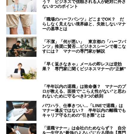
う？ ビジネスで信頼される人が絶対に外さ
ない3つのポイント
「職場のハーフパンツ」どこまでOK？ だ
らしなく見えない境界線と、失敗しないマナ
ーの基準とは
「不潔」「何が悪い」 東京都の「ハーフパ
ンツ」推奨に賛否…ビジネスシーンで着こな
すには？ マナーの専門家が解説
「早く返さなきゃ」メールの即レスは逆効
果？ 専門家に聞くビジネスマナーの“正解”
「半年以内の退職」は致命傷？ マナーのプ
ロが教える、面接で“こらえ性がない”と思わ
れないために守るべき3つの鉄則
パワハラ、仕事きつい…「LINEで退職」は
マナー違反ではない？ 半年以内の離職でも
キャリア守るための“引き際”とは
「退職マナー」は会社のためならず？ 自分
を一生守る“最強のよろい”になる理由【専門