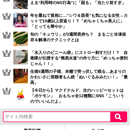
える“利用時のNG行為”に「困る」「当たり前すぎ」
年を重ねて貧相に…“シワ＆面長”も気になる女性→カ
ットで10歳以上若返り！？「めちゃくちゃ美人に」
「とっても華やか」
旬の「キュウリ」が3週間長持ち？ まるごと冷凍保
存＆解凍のテクニックとは
「水入りのビニール袋」にストロー刺すだけ！？ 自
衛隊が伝授する“簡易水道”の作り方に「めっちゃ便利
じゃん！！」
生後6週間の子猫、本棚で突っ伏して眠る…あまりの
かわいさに視聴者もん絶「ぬいぐるみみたい！」「最
高」
【今日から】マクドナルド、次のハッピーセットは
「ポケモン」 おもちゃ全12種類にSNS「こういう
のでいいんだよ」