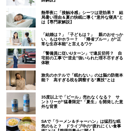
師解説】
熱帯夜に「接触冷感」シーツは逆効果？ 結
局暑い理由＆夏の快眠に導く“意外な寝具”と
は【専門家解説】
「結婚は？」「子どもは？」 親のおせっか
い、もはやホラー？ 「帰省ブルー」が“正
常な生存本能”と言えるワケ
「警備員に従いUターン」で違反切符？ 自
宅前の工事で“逆走”強いられた理不尽すぎる
体験
旅先のホテルで「眠れない」のは脳の防衛本
能？ 高すぎる枕を調整する“裏技”とは
35度以上で「ビール」売れなくなる？ サ
ントリーが“猛暑限定”「夏生」を開発した意
外な背景
SAで「ラーメン＆チャーハン」は猛烈な眠
気のもと？ ドライブ中の“疲れにくい食事
術”とは【管理栄養士に聞く】