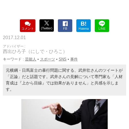
B!
(Twitter)
コメント
FB
Hatena
LINE
2017.12.01
アドバイザー :
西出ひろ子（にしで・ひろこ）
キーワード :
芸能人
•
スポーツ
•
SNS
•
事件
元横綱・日馬富士の暴行問題に関する、武井壮さんのツイートが
「正論」だと話題です。武井さんの見解について専門家も「人材
育成は『上から目線』では効果がありません」と共感を示しま
す。