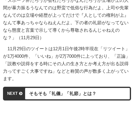
「スポーツ界だろうが会社だろうがなんだろうが立場が上の人
間が暴力振るうなんてのは野蛮で低俗な行為だよ。上司や先輩
なんてのは立場や経歴が上ってだけで『人としての権利が上』
なんて事あっちゃならねえんだよ。下の者の礼節がなってない
なら態度と言葉で示して導くから尊敬されるんじゃねえの
な？」（11月29日）
11月29日のツイートは12月1日午後2時半現在「リツイート」
が1万4000件、「いいね」が2万7000件に上っており、「正論」
「説教や説得をする時にその人の生き方とか考え方が出る説得
力ってすごく大事ですね」などと称賛の声が数多く上がってい
ます。
そもそも「礼儀」「礼節」とは？
NEXT