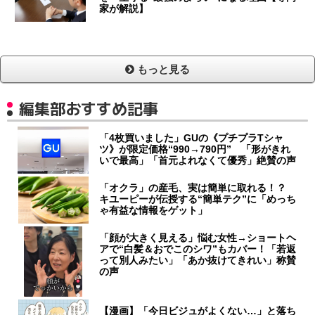
家が解説】
もっと見る
編集部おすすめ記事
「4枚買いました」GUの《プチプラTシャ
ツ》が限定価格“990→790円” 「形がきれ
いで最高」「首元よれなくて優秀」絶賛の声
「オクラ」の産毛、実は簡単に取れる！？
キユーピーが伝授する“簡単テク”に「めっち
ゃ有益な情報をゲット」
「顔が大きく見える」悩む女性→ショートヘ
アで“白髪＆おでこのシワ”もカバー！「若返
って別人みたい」「あか抜けてきれい」称賛
の声
【漫画】「今日ビジュがよくない…」と落ち