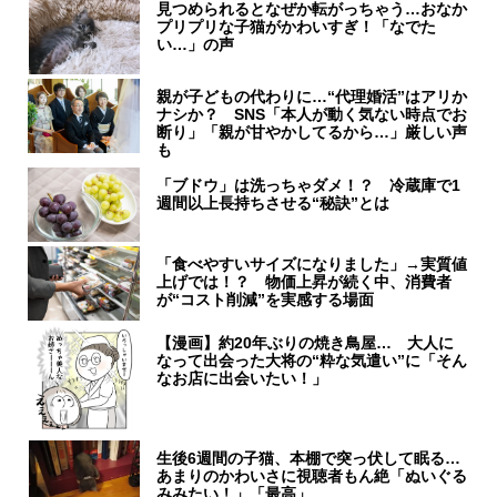
見つめられるとなぜか転がっちゃう…おなか
プリプリな子猫がかわいすぎ！「なでた
い…」の声
親が子どもの代わりに…“代理婚活”はアリか
ナシか？ SNS「本人が動く気ない時点でお
断り」「親が甘やかしてるから…」厳しい声
も
「ブドウ」は洗っちゃダメ！？ 冷蔵庫で1
週間以上長持ちさせる“秘訣”とは
「食べやすいサイズになりました」→実質値
上げでは！？ 物価上昇が続く中、消費者
が“コスト削減”を実感する場面
【漫画】約20年ぶりの焼き鳥屋… 大人に
なって出会った大将の“粋な気遣い”に「そん
なお店に出会いたい！」
生後6週間の子猫、本棚で突っ伏して眠る…
あまりのかわいさに視聴者もん絶「ぬいぐる
みみたい！」「最高」