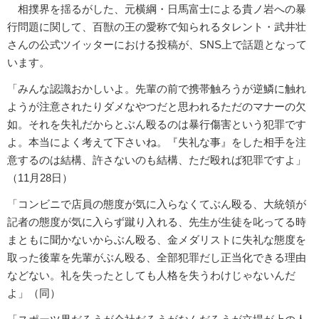
相撲界を揺るがした、元横綱・日馬富士による貴ノ岩への暴
行問題に関して、百獣の王の愛称で知られるタレント・武井壮
さんの公式ツイッターにおける投稿が、SNS上で話題となって
います。
「みんな認識おかしいよ。先輩の前で携帯触ろうが逆鱗に触れ
ようが注意されたりダメなやつだと思われるただのマナーの欠
如。それを失礼だからとぶん殴るのは暴行傷害という犯罪です
よ。本当によく考えて下さいね。『失礼な事』をした相手を注
意するのは結構、許さないのも結構、ただ殴れば犯罪ですよ」
（11月28日）
「コンビニで店員の態度が気に入らなくてぶん殴る、大統領が
記者の態度が気に入らず蹴り入れる、先生が生徒を叱ってる時
まともに聞かないからぶん殴る、金メダリストに失礼な態度を
取った後輩を先輩がぶん殴る、全部犯罪だし正当化できる理由
などない。礼を失ったとしても人格を失うわけじゃないんだ
よ」（同）