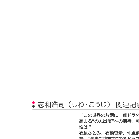
志和浩司（しわ・こうじ） 関連記
「この世界の片隅に」連ドラ
高まる“のん出演”への期待、
性は？
石原さとみ、石橋杏奈、仲里
紗…“暴走”“演技力”で冬ドラ