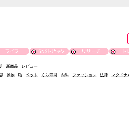
ライフ
SNSトピック
リサーチ
ト
題
新商品
レビュー
容
動物
猫
ペット
くら寿司
内科
ファッション
法律
マクドナ