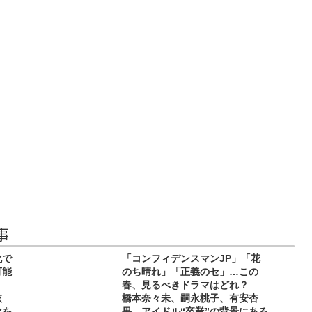
事
化で
「コンフィデンスマンJP」「花
可能
のち晴れ」「正義のセ」…この
春、見るべきドラマはどれ？
依
橋本奈々未、嗣永桃子、有安杏
マを
果…アイドル“卒業”の背景にある