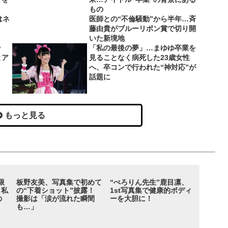
もの
はネ
医師との“不倫騒動”から半年…斉
藤由貴がブルーリボン賞で切り開
いた新境地
ッ
「私の最後の夢」…まゆゆ卒業を
とア
見ることなく病死した23歳女性
へ、卒コンで行われた“神対応”が
話題に
もっと見る
限
板野友美、写真集で初めて
“ぺろりん先生”鹿目凛、
 私
の“下着ショット”披露！
1st写真集で健康的ボディ
の
撮影は「涙が流れた瞬間
ーを大胆に！
も…」