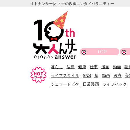
オトナンサー|オトナの教養エンタメバラエティー
TOP
暮らし
法律
健康
仕事
漫画
動画
話
ライフスタイル
SNS
食
動画
医療
美
ジェラートピケ
日常漫画
ライフハック