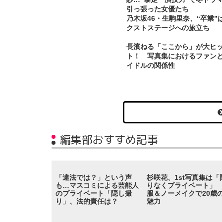
引っ張った女優たち
乃木坂46・生駒里奈、“卒業”
クストステージへの旅立ち
長濱ねる「ここから」が大ヒ
ト！ 写真集におけるファン
イドルの関係性
編集部おすすめ記事
「違法では？」という声
杉咲花、1st写真集は「
も…マスコミによる芸能人
りなくプライベート」
のプライベート「隠し撮
服＆ノーメイクで20歳
り」、法的責任は？
魅力