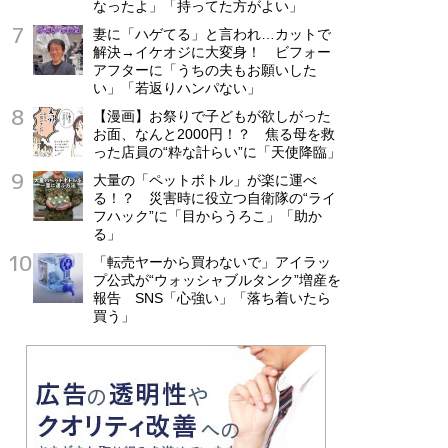
なったよ」「持ってた方がよい」
妻に「ハゲてる」と言われ…カットで
解決→イケオジに大変身！ ビフォー
アフターに「うちの夫もお願いした
い」「若返りハンパない」
【漫画】お祭りで子どもが欲しがった
お面、なんと2000円！？ 焦る母を救
った店員の“粋な計らい”に「天使降臨」
大量の「ペットボトル」が楽に運べ
る！？ 災害時に役立つ自衛隊の“ライ
フハック”に「目からうろこ」「助か
る」
「転売ヤーから買わないで」アイラッ
プ公式が“ウォッシャブルタンク”増産を
報告 SNS「心強い」「落ち着いたら
買う」