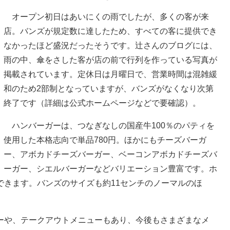
オープン初日はあいにくの雨でしたが、多くの客が来
店。バンズが規定数に達したため、すべての客に提供でき
なかったほど盛況だったそうです。辻さんのブログには、
雨の中、傘をさした客が店の前で行列を作っている写真が
掲載されています。定休日は月曜日で、営業時間は混雑緩
和のため2部制となっていますが、バンズがなくなり次第
終了です（詳細は公式ホームページなどで要確認）。
ハンバーガーは、つなぎなしの国産牛100％のパティを
使用した本格志向で単品780円。ほかにもチーズバーガ
ー、アボカドチーズバーガー、ベーコンアボカドチーズバ
ーガー、シエルバーガーなどバリエーション豊富です。ホ
できます。バンズのサイズも約11センチのノーマルのほ
や、テークアウトメニューもあり、今後もさまざまなメ