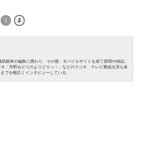
1
2
各種紙媒体の編集に携わり、その後、モバイルサイトを経て新聞や雑誌、
ジオ「丹野みどりのよりどりっ！」などのラジオ、テレビ番組出演も多
手までを幅広くインタビューしている。