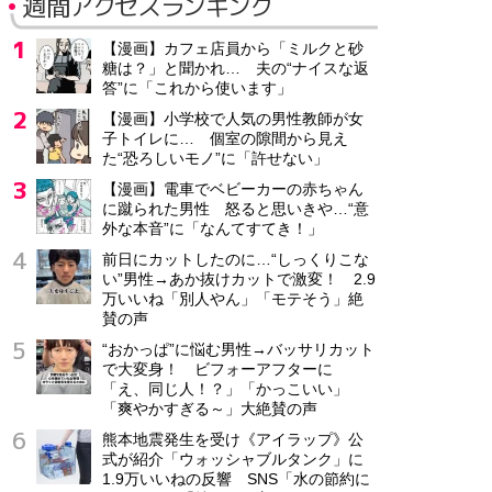
週間アクセスランキング
【漫画】カフェ店員から「ミルクと砂
糖は？」と聞かれ… 夫の“ナイスな返
答”に「これから使います」
【漫画】小学校で人気の男性教師が女
子トイレに… 個室の隙間から見え
た“恐ろしいモノ”に「許せない」
【漫画】電車でベビーカーの赤ちゃん
に蹴られた男性 怒ると思いきや…“意
外な本音”に「なんてすてき！」
前日にカットしたのに…“しっくりこな
い”男性→あか抜けカットで激変！ 2.9
万いいね「別人やん」「モテそう」絶
賛の声
“おかっぱ”に悩む男性→バッサリカット
で大変身！ ビフォーアフターに
「え、同じ人！？」「かっこいい」
「爽やかすぎる～」大絶賛の声
熊本地震発生を受け《アイラップ》公
式が紹介「ウォッシャブルタンク」に
1.9万いいねの反響 SNS「水の節約に