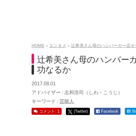
HOME
エンタメ
辻希美さん母のハンバーガー店オ
辻希美さん母のハンバー
功なるか
2017.08.01
アドバイザー :
志和浩司（しわ・こうじ）
キーワード :
芸能人
コメント: 1
(Twitter)
Facebook
B!
B