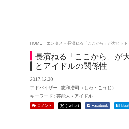
HOME
エンタメ
長濱ねる「ここから」が大ヒット
長濱ねる「ここから」が
とアイドルの関係性
2017.12.30
アドバイザー :
志和浩司（しわ・こうじ）
キーワード :
芸能人
•
アイドル
コメント
(Twitter)
Facebook
B!
Boo