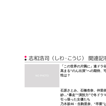
志和浩司（しわ・こうじ） 関連記
「この世界の片隅に」連ドラ
高まる“のん出演”への期待、
性は？
石原さとみ、石橋杏奈、仲里
紗…“暴走”“演技力”で冬ドラ
引っ張った女優たち
乃木坂46・生駒里奈、“卒業”