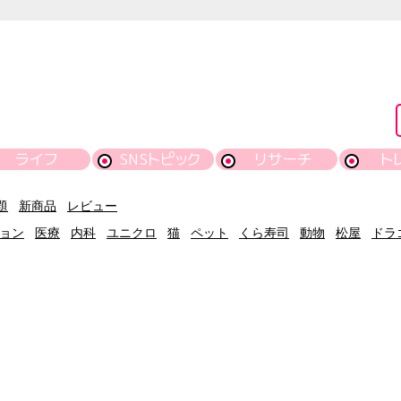
ライフ
SNSトピック
リサーチ
ト
題
新商品
レビュー
ョン
医療
内科
ユニクロ
猫
ペット
くら寿司
動物
松屋
ドラ