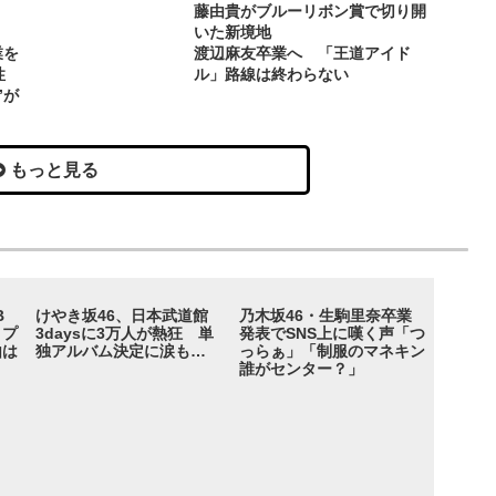
藤由貴がブルーリボン賞で切り開
いた新境地
業を
渡辺麻友卒業へ 「王道アイド
性
ル」路線は終わらない
”が
もっと見る
B
けやき坂46、日本武道館
乃木坂46・生駒里奈卒業
ロプ
3daysに3万人が熱狂 単
発表でSNS上に嘆く声「つ
由は
独アルバム決定に涙も…
っらぁ」「制服のマネキン
誰がセンター？」