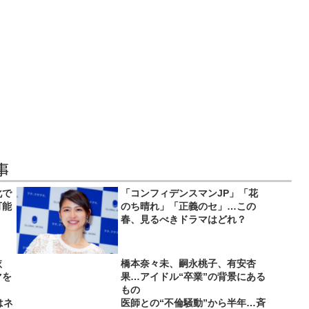
事
化で
「コンフィデンスマンJP」「花
可能
のち晴れ」「正義のセ」…この
春、見るべきドラマはどれ？
依
橋本奈々未、嗣永桃子、有安杏
マを
果…アイドル“卒業”の背景にある
もの
はネ
医師との“不倫騒動”から半年…斉