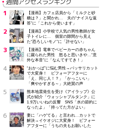
週間アクセスランキング
【漫画】カフェ店員から「ミルクと砂
糖は？」と聞かれ… 夫の“ナイスな返
答”に「これから使います」
【漫画】小学校で人気の男性教師が女
子トイレに… 個室の隙間から見え
た“恐ろしいモノ”に「許せない」
【漫画】電車でベビーカーの赤ちゃん
に蹴られた男性 怒ると思いきや…“意
外な本音”に「なんてすてき！」
“おかっぱ”に悩む男性→バッサリカット
で大変身！ ビフォーアフターに
「え、同じ人！？」「かっこいい」
「爽やかすぎる～」大絶賛の声
熊本地震発生を受け《アイラップ》公
式が紹介「ウォッシャブルタンク」に
1.9万いいねの反響 SNS「水の節約に
なったよ」「持ってた方がよい」
妻に「ハゲてる」と言われ…カットで
解決→イケオジに大変身！ ビフォー
アフターに「うちの夫もお願いした