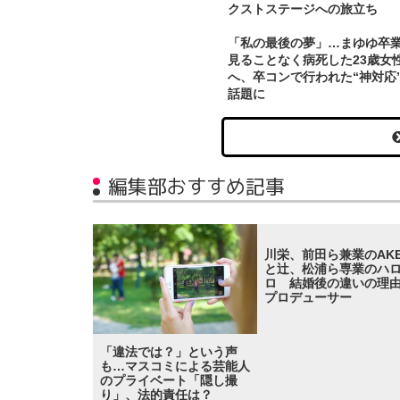
クストステージへの旅立ち
「私の最後の夢」…まゆゆ卒
見ることなく病死した23歳女
へ、卒コンで行われた“神対応
話題に
編集部おすすめ記事
川栄、前田ら兼業のAK
と辻、松浦ら専業のハ
ロ 結婚後の違いの理
プロデューサー
「違法では？」という声
も…マスコミによる芸能人
のプライベート「隠し撮
り」、法的責任は？