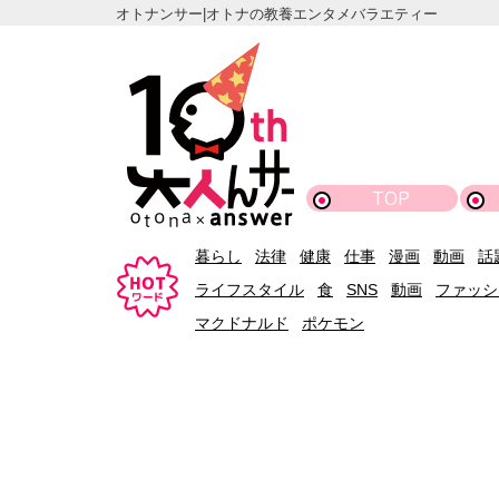
オトナンサー|オトナの教養エンタメバラエティー
TOP
暮らし
法律
健康
仕事
漫画
動画
話
ライフスタイル
食
SNS
動画
ファッシ
マクドナルド
ポケモン