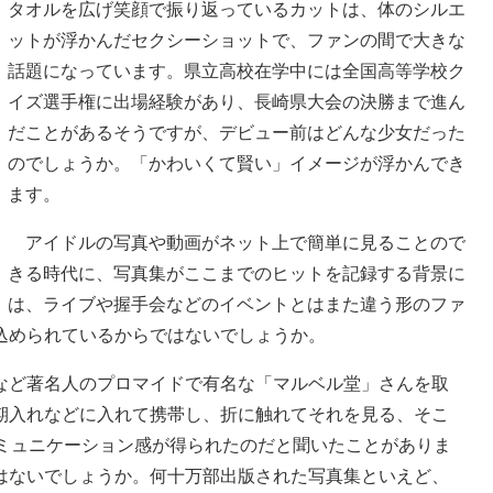
タオルを広げ笑顔で振り返っているカットは、体のシルエ
ットが浮かんだセクシーショットで、ファンの間で大きな
話題になっています。県立高校在学中には全国高等学校ク
イズ選手権に出場経験があり、長崎県大会の決勝まで進ん
だことがあるそうですが、デビュー前はどんな少女だった
のでしょうか。「かわいくて賢い」イメージが浮かんでき
ます。
アイドルの写真や動画がネット上で簡単に見ることので
きる時代に、写真集がここまでのヒットを記録する背景に
は、ライブや握手会などのイベントとはまた違う形のファ
込められているからではないでしょうか。
ど著名人のプロマイドで有名な「マルベル堂」さんを取
期入れなどに入れて携帯し、折に触れてそれを見る、そこ
コミュニケーション感が得られたのだと聞いたことがありま
はないでしょうか。何十万部出版された写真集といえど、