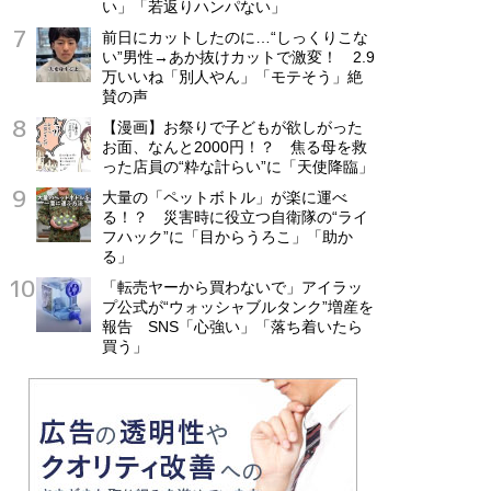
い」「若返りハンパない」
前日にカットしたのに…“しっくりこな
い”男性→あか抜けカットで激変！ 2.9
万いいね「別人やん」「モテそう」絶
賛の声
【漫画】お祭りで子どもが欲しがった
お面、なんと2000円！？ 焦る母を救
った店員の“粋な計らい”に「天使降臨」
大量の「ペットボトル」が楽に運べ
る！？ 災害時に役立つ自衛隊の“ライ
フハック”に「目からうろこ」「助か
る」
「転売ヤーから買わないで」アイラッ
プ公式が“ウォッシャブルタンク”増産を
報告 SNS「心強い」「落ち着いたら
買う」