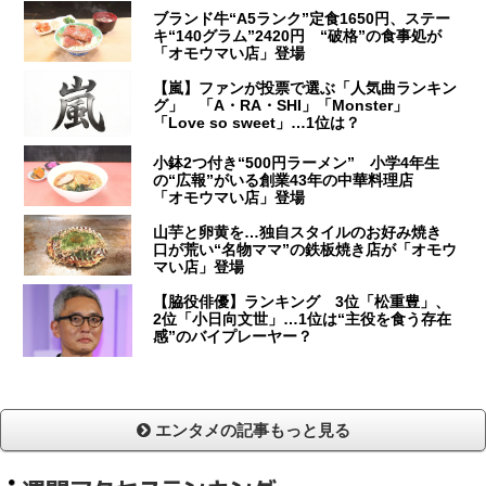
ブランド牛“A5ランク”定食1650円、ステー
キ“140グラム”2420円 “破格”の食事処が
「オモウマい店」登場
【嵐】ファンが投票で選ぶ「人気曲ランキン
グ」 「A・RA・SHI」「Monster」
「Love so sweet」…1位は？
小鉢2つ付き“500円ラーメン” 小学4年生
の“広報”がいる創業43年の中華料理店
「オモウマい店」登場
山芋と卵黄を…独自スタイルのお好み焼き
口が荒い“名物ママ”の鉄板焼き店が「オモウ
マい店」登場
【脇役俳優】ランキング 3位「松重豊」、
2位「小日向文世」…1位は“主役を食う存在
感”のバイプレーヤー？
エンタメの記事もっと見る