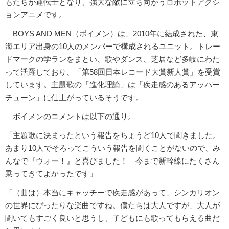
もたちが運転士となり、強大な敵に立ち向かうロボットアクシ
ョンアニメです。
BOYS AND MEN（ボイメン）は、2010年に結成された、東
海エリア出身の10人のメンバーで構成されるユニット。トレー
ドマークの学ランをまとい、歌やダンス、芝居など多岐にわた
って活躍しており、「第58回日本レコード大賞新人賞」を受賞
しています。主題歌の「進化理論」は「疾走感のあるアッパー
チューン」に仕上がっているそうです。
ボイメンのコメントは以下の通り。
「主題歌に決まったという報告をちょうど10人で聞きました。
あまり10人でそろってこういう報告を聞くことがないので、み
んなで『ウォー！』と喜びました！ 今まで新幹線にたくさん
乗ってきてよかったです」
「（曲は）本当にキャッチーで疾走感があって、シンカリオン
の世界にぴったりな楽曲ですね。僕たちは大人ですが、大人が
聞いてもすごく良いと思うし、子どもにも歌ってもらえる曲だ