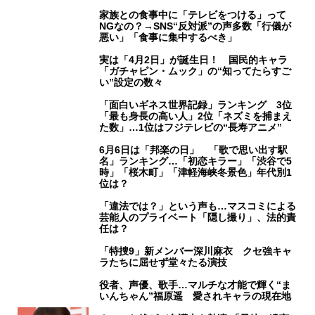
家族との食事中に「テレビをつける」って
NGなの？→SNS“反対派”の声多数「行儀が
悪い」「食事に集中するべき」
実は「4月2日」が誕生日！ 国民的キャラ
「ガチャピン・ムック」の“知ってたらすご
い”設定の数々
「面白いギネス世界記録」ランキング 3位
「最も身長の高い人」2位「ネズミを捕まえ
た数」…1位はフジテレビの“長寿アニメ”
6月6日は「邦楽の日」 「歌で思い出す駅
名」ランキング…「初恋キラー」「渋谷で5
時」「桜木町」「津軽海峡冬景色」年代別1
位は？
「違法では？」という声も…マスコミによる
芸能人のプライベート「隠し撮り」、法的責
任は？
「特捜9」新メンバー深川麻衣 クセ強キャ
ラたちに屈せず堂々たる演技
役者、声優、歌手…マルチな才能で輝く“ま
いんちゃん”福原遥 愛されキャラの現在地