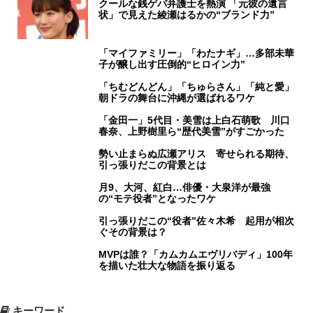
クールな銭ゲバ弁護士を熱演 「元彼の遺言
状」で見えた綾瀬はるかの“ブランド力”
「マイファミリー」「わたナギ」…多部未華
子が醸し出す圧倒的“ヒロイン力”
「ちむどんどん」「ちゅらさん」「純と愛」
朝ドラの舞台に沖縄が選ばれるワケ
「金田一」5代目・美雪は上白石萌歌 川口
春奈、上野樹里ら“歴代美雪”がすごかった
勢い止まらぬ広瀬アリス 寄せられる期待、
引っ張りだこの背景とは
月9、大河、紅白…俳優・大泉洋が最強
の“モテ役者”となったワケ
引っ張りだこの“役者”佐々木希 起用が相次
ぐその背景は？
MVPは誰？「カムカムエヴリバディ」100年
を描いた壮大な物語を振り返る
キーワード