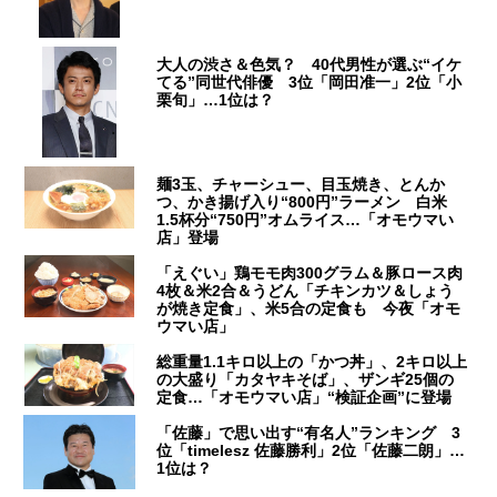
大人の渋さ＆色気？ 40代男性が選ぶ“イケ
てる”同世代俳優 3位「岡田准一」2位「小
栗旬」…1位は？
麺3玉、チャーシュー、目玉焼き、とんか
つ、かき揚げ入り“800円”ラーメン 白米
1.5杯分“750円”オムライス…「オモウマい
店」登場
「えぐい」鶏モモ肉300グラム＆豚ロース肉
4枚＆米2合＆うどん「チキンカツ＆しょう
が焼き定食」、米5合の定食も 今夜「オモ
ウマい店」
総重量1.1キロ以上の「かつ丼」、2キロ以上
の大盛り「カタヤキそば」、ザンギ25個の
定食…「オモウマい店」“検証企画”に登場
「佐藤」で思い出す“有名人”ランキング 3
位「timelesz 佐藤勝利」2位「佐藤二朗」…
1位は？