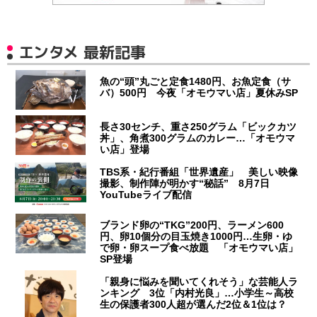
エンタメ 最新記事
魚の“頭”丸ごと定食1480円、お魚定食（サ
バ）500円 今夜「オモウマい店」夏休みSP
長さ30センチ、重さ250グラム「ビックカツ
丼」、角煮300グラムのカレー…「オモウマ
い店」登場
TBS系・紀行番組「世界遺産」 美しい映像
撮影、制作陣が明かす“秘話” 8月7日
YouTubeライブ配信
ブランド卵の“TKG”200円、ラーメン600
円、卵10個分の目玉焼き1000円…生卵・ゆ
で卵・卵スープ食べ放題 「オモウマい店」
SP登場
「親身に悩みを聞いてくれそう」な芸能人ラ
ンキング 3位「内村光良」…小学生～高校
生の保護者300人超が選んだ2位＆1位は？