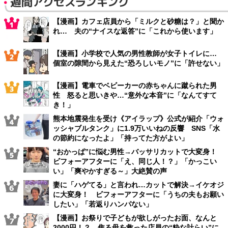
週間アクセスランキング
【漫画】カフェ店員から「ミルクと砂糖は？」と聞か
れ… 夫の“ナイスな返答”に「これから使います」
【漫画】小学校で人気の男性教師が女子トイレに…
個室の隙間から見えた“恐ろしいモノ”に「許せない」
【漫画】電車でベビーカーの赤ちゃんに蹴られた男
性 怒ると思いきや…“意外な本音”に「なんてすて
き！」
熊本地震発生を受け《アイラップ》公式が紹介「ウォ
ッシャブルタンク」に1.9万いいねの反響 SNS「水
の節約になったよ」「持ってた方がよい」
“おかっぱ”に悩む男性→バッサリカットで大変身！
ビフォーアフターに「え、同じ人！？」「かっこい
い」「爽やかすぎる～」大絶賛の声
妻に「ハゲてる」と言われ…カットで解決→イケオジ
に大変身！ ビフォーアフターに「うちの夫もお願い
したい」「若返りハンパない」
【漫画】お祭りで子どもが欲しがったお面、なんと
2000円！？ 焦る母を救った店員の“粋な計らい”に