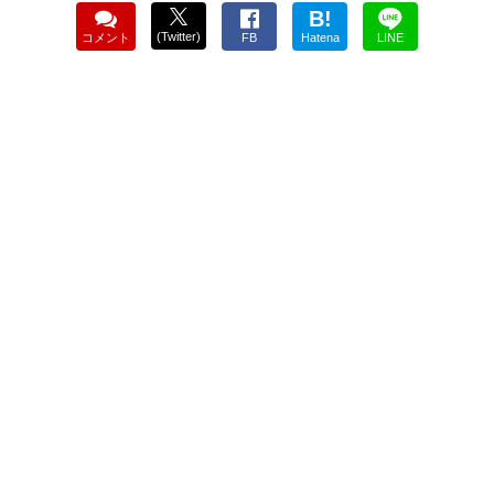
B!
(Twitter)
コメント
FB
Hatena
LINE