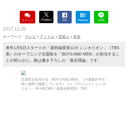
B!
(Twitter)
コメント
FB
Hatena
LINE
2017.12.20
キーワード :
テレビ
•
アイドル
•
芸能人
•
音楽
来年1月6日スタートの「新幹線変形ロボ シンカリオン」（TBS
系）のオープニング主題歌を「BOYS AND MEN」が担当するこ
とが明らかに。曲は書き下ろしの「進化理論」です。
主題歌を担当する「BOYS AND MEN」（※撮影許可を
得た場所で撮影しています）（c）プロジェクト シンカ
リオン・JR-HECWK／超進化研究所・TBS