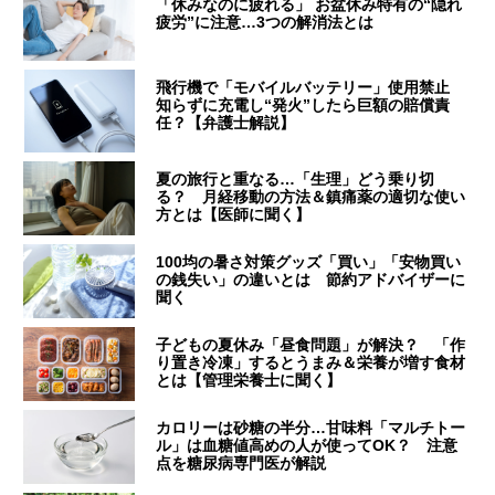
「休みなのに疲れる」 お盆休み特有の“隠れ
疲労”に注意…3つの解消法とは
飛行機で「モバイルバッテリー」使用禁止
知らずに充電し“発火”したら巨額の賠償責
任？【弁護士解説】
夏の旅行と重なる…「生理」どう乗り切
る？ 月経移動の方法＆鎮痛薬の適切な使い
方とは【医師に聞く】
100均の暑さ対策グッズ「買い」「安物買い
の銭失い」の違いとは 節約アドバイザーに
聞く
子どもの夏休み「昼食問題」が解決？ 「作
り置き冷凍」するとうまみ＆栄養が増す食材
とは【管理栄養士に聞く】
カロリーは砂糖の半分…甘味料「マルチトー
ル」は血糖値高めの人が使ってOK？ 注意
点を糖尿病専門医が解説