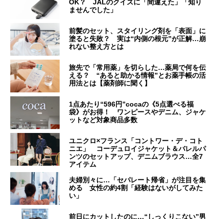
OK？ JALのクイズに「間違えた」「知り
ませんでした」
前髪のセット、スタイリング剤を「表面」に
塗ると失敗？ 実は“内側の根元”が正解…崩
れない整え方とは
旅先で「常用薬」を切らした…薬局で何を伝
える？ “あると助かる情報”とお薬手帳の活
用法とは【薬剤師に聞く】
1点あたり“596円”cocaの《5点選べる福
袋》がお得！ ワンピースやデニム、ジャケ
ットなど対象商品多数
ユニクロ×フランス「コントワー・デ・コト
ニエ」 コーデュロイジャケット＆バレルパ
ンツのセットアップ、デニムブラウス…全7
アイテム
夫婦別々に…「セパレート帰省」が注目を集
める 女性の約4割「経験はないがしてみた
い」
前日にカットしたのに…“しっくりこない”男