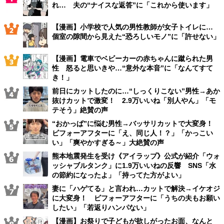
れ… 夫の“ナイスな返答”に「これから使います」
【漫画】小学校で人気の男性教師が女子トイレに…
個室の隙間から見えた“恐ろしいモノ”に「許せない」
【漫画】電車でベビーカーの赤ちゃんに蹴られた男
性 怒ると思いきや…“意外な本音”に「なんてすて
き！」
前日にカットしたのに…“しっくりこない”男性→あか
抜けカットで激変！ 2.9万いいね「別人やん」「モ
テそう」絶賛の声
“おかっぱ”に悩む男性→バッサリカットで大変身！
ビフォーアフターに「え、同じ人！？」「かっこい
い」「爽やかすぎる～」大絶賛の声
熊本地震発生を受け《アイラップ》公式が紹介「ウォ
ッシャブルタンク」に1.9万いいねの反響 SNS「水
の節約になったよ」「持ってた方がよい」
妻に「ハゲてる」と言われ…カットで解決→イケオジ
に大変身！ ビフォーアフターに「うちの夫もお願い
したい」「若返りハンパない」
【漫画】お祭りで子どもが欲しがったお面、なんと