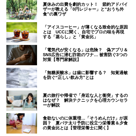
夏休みの出費を劇的カット！ 節約アドバイ
ザーが教える「0円レジャー」と“おうち外
食”の裏ワザ
「アイスコーヒー」が薄くなる致命的な原因
とは UCCに聞く、自宅でプロの味を再現
する「蒸らし」と「黄金比」
「電気代が安くなる」は危険？ 偽アプリ＆
SNS広告に潜む詐欺のワナ… 被害防ぐ3つの
対策【専門家解説】
「無糖炭酸水」は歯に影響する？ 知覚過敏
を防ぐ“正しい飲み方”とは
夏の旅行や帰省で「身近な人と衝突」するの
はなぜ？ 解決テクニックを心理カウンセラ
ーが解説
食欲ないのに体重増…「そうめんだけ」が原
因？ 夏バテ太り予防に役立つ栄養素＆夕食
の黄金比とは【管理栄養士に聞く】