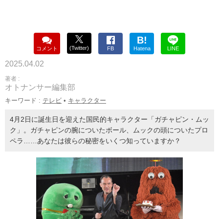
B!
(Twitter)
コメント
FB
Hatena
LINE
2025.04.02
著者 :
オトナンサー編集部
キーワード :
テレビ
•
キャラクター
4月2日に誕生日を迎えた国民的キャラクター「ガチャピン・ムッ
ク」。ガチャピンの腕についたボール、ムックの頭についたプロ
ペラ……あなたは彼らの秘密をいくつ知っていますか？