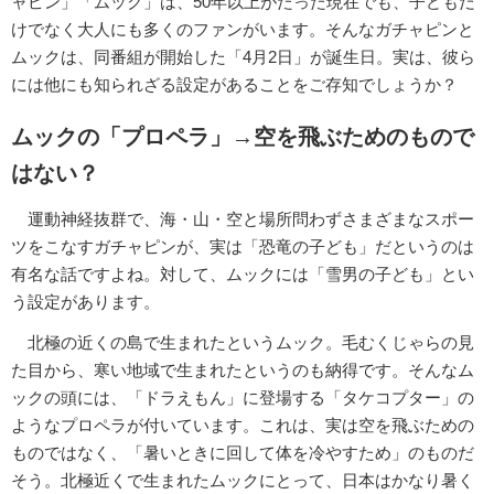
ャピン」「ムック」は、50年以上がたった現在でも、子どもだ
けでなく大人にも多くのファンがいます。そんなガチャピンと
ムックは、同番組が開始した「4月2日」が誕生日。実は、彼ら
には他にも知られざる設定があることをご存知でしょうか？
ムックの「プロペラ」→空を飛ぶためのもので
はない？
運動神経抜群で、海・山・空と場所問わずさまざまなスポー
ツをこなすガチャピンが、実は「恐竜の子ども」だというのは
有名な話ですよね。対して、ムックには「雪男の子ども」とい
う設定があります。
北極の近くの島で生まれたというムック。毛むくじゃらの見
た目から、寒い地域で生まれたというのも納得です。そんなム
ックの頭には、「ドラえもん」に登場する「タケコプター」の
ようなプロペラが付いています。これは、実は空を飛ぶための
ものではなく、「暑いときに回して体を冷やすため」のものだ
そう。北極近くで生まれたムックにとって、日本はかなり暑く