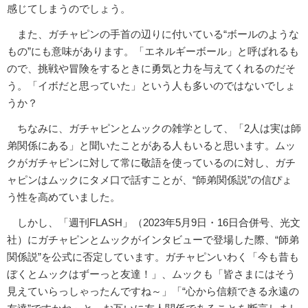
感じてしまうのでしょう。
また、ガチャピンの手首の辺りに付いている“ボールのような
もの”にも意味があります。「エネルギーボール」と呼ばれるも
ので、挑戦や冒険をするときに勇気と力を与えてくれるのだそ
う。「イボだと思っていた」という人も多いのではないでしょ
うか？
ちなみに、ガチャピンとムックの雑学として、「2人は実は師
弟関係にある」と聞いたことがある人もいると思います。ムッ
クがガチャピンに対して常に敬語を使っているのに対し、ガチ
ャピンはムックにタメ口で話すことが、“師弟関係説”の信ぴょ
う性を高めていました。
しかし、「週刊FLASH」（2023年5月9日・16日合併号、光文
社）にガチャピンとムックがインタビューで登場した際、“師弟
関係説”を公式に否定しています。ガチャピンいわく「今も昔も
ぼくとムックはずーっと友達！」、ムックも「皆さまにはそう
見えていらっしゃったんですね～」「“心から信頼できる永遠の