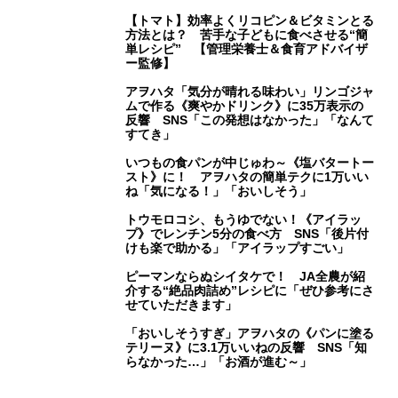
【トマト】効率よくリコピン＆ビタミンとる
方法とは？ 苦手な子どもに食べさせる“簡
単レシピ” 【管理栄養士＆食育アドバイザ
ー監修】
アヲハタ「気分が晴れる味わい」リンゴジャ
ムで作る《爽やかドリンク》に35万表示の
反響 SNS「この発想はなかった」「なんて
すてき」
いつもの食パンが中じゅわ～《塩バタートー
スト》に！ アヲハタの簡単テクに1万いい
ね「気になる！」「おいしそう」
トウモロコシ、もうゆでない！《アイラッ
プ》でレンチン5分の食べ方 SNS「後片付
けも楽で助かる」「アイラップすごい」
ピーマンならぬシイタケで！ JA全農が紹
介する“絶品肉詰め”レシピに「ぜひ参考にさ
せていただきます」
「おいしそうすぎ」アヲハタの《パンに塗る
テリーヌ》に3.1万いいねの反響 SNS「知
らなかった…」「お酒が進む～」