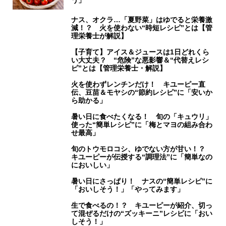
う」
ナス、オクラ…「夏野菜」はゆでると栄養激
減！？ 火を使わない“時短レシピ”とは【管
理栄養士が解説】
【子育て】アイス＆ジュースは1日どれくら
い大丈夫？ “危険”な悪影響＆“代替えレシ
ピ”とは【管理栄養士・解説】
火を使わずレンチンだけ！ キユーピー直
伝、豆苗＆モヤシの“節約レシピ”に「安いか
ら助かる」
暑い日に食べたくなる！ 旬の「キュウリ」
使った“簡単レシピ”に「梅とマヨの組み合わ
せ最高」
旬のトウモロコシ、ゆでない方が甘い！？
キユーピーが伝授する“調理法”に「簡単なの
においしい」
暑い日にさっぱり！ ナスの“簡単レシピ”に
「おいしそう！」「やってみます」
生で食べるの！？ キユーピーが紹介、切っ
て混ぜるだけの“ズッキーニ”レシピに「おい
しそう！」