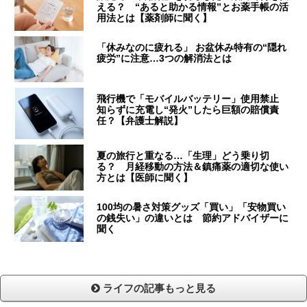
える？ “あると助かる情報”とお薬手帳の活
用法とは【薬剤師に聞く】
「休みなのに疲れる」 お盆休み特有の“隠れ
疲労”に注意…3つの解消法とは
飛行機で「モバイルバッテリー」使用禁止
知らずに充電し“発火”したら巨額の賠償責
任？【弁護士解説】
夏の旅行と重なる…「生理」どう乗り切
る？ 月経移動の方法＆鎮痛薬の適切な使い
方とは【医師に聞く】
100均の暑さ対策グッズ「買い」「安物買い
の銭失い」の違いとは 節約アドバイザーに
聞く
ライフの記事もっと見る