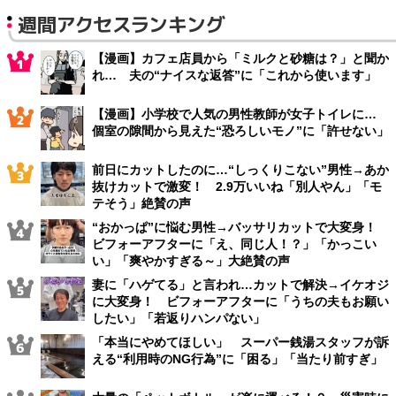
週間アクセスランキング
【漫画】カフェ店員から「ミルクと砂糖は？」と聞か
れ… 夫の“ナイスな返答”に「これから使います」
【漫画】小学校で人気の男性教師が女子トイレに…
個室の隙間から見えた“恐ろしいモノ”に「許せない」
前日にカットしたのに…“しっくりこない”男性→あか
抜けカットで激変！ 2.9万いいね「別人やん」「モ
テそう」絶賛の声
“おかっぱ”に悩む男性→バッサリカットで大変身！
ビフォーアフターに「え、同じ人！？」「かっこい
い」「爽やかすぎる～」大絶賛の声
妻に「ハゲてる」と言われ…カットで解決→イケオジ
に大変身！ ビフォーアフターに「うちの夫もお願い
したい」「若返りハンパない」
「本当にやめてほしい」 スーパー銭湯スタッフが訴
える“利用時のNG行為”に「困る」「当たり前すぎ」