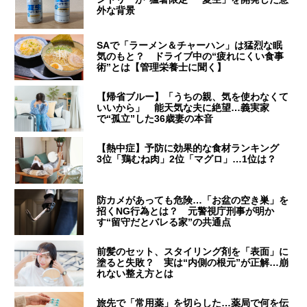
外な背景
SAで「ラーメン＆チャーハン」は猛烈な眠
気のもと？ ドライブ中の“疲れにくい食事
術”とは【管理栄養士に聞く】
【帰省ブルー】「うちの親、気を使わなくて
いいから」 能天気な夫に絶望…義実家
で“孤立”した36歳妻の本音
【熱中症】予防に効果的な食材ランキング
3位「鶏むね肉」2位「マグロ」…1位は？
防カメがあっても危険…「お盆の空き巣」を
招くNG行為とは？ 元警視庁刑事が明か
す“留守だとバレる家”の共通点
前髪のセット、スタイリング剤を「表面」に
塗ると失敗？ 実は“内側の根元”が正解…崩
れない整え方とは
旅先で「常用薬」を切らした…薬局で何を伝