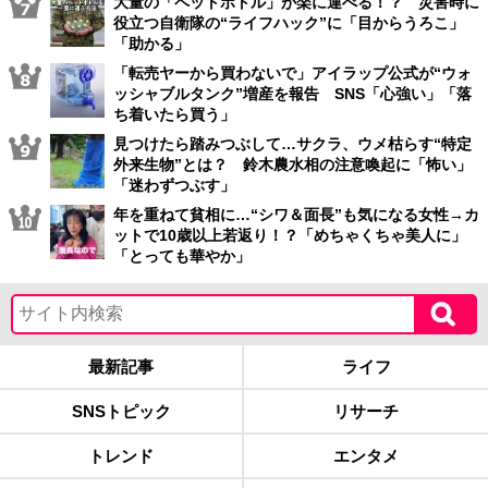
大量の「ペットボトル」が楽に運べる！？ 災害時に
役立つ自衛隊の“ライフハック”に「目からうろこ」
「助かる」
「転売ヤーから買わないで」アイラップ公式が“ウォ
ッシャブルタンク”増産を報告 SNS「心強い」「落
ち着いたら買う」
見つけたら踏みつぶして…サクラ、ウメ枯らす“特定
外来生物”とは？ 鈴木農水相の注意喚起に「怖い」
「迷わずつぶす」
年を重ねて貧相に…“シワ＆面長”も気になる女性→カ
ットで10歳以上若返り！？「めちゃくちゃ美人に」
「とっても華やか」
最新記事
ライフ
SNSトピック
リサーチ
トレンド
エンタメ