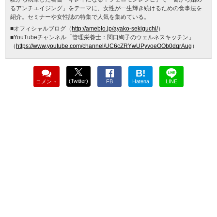
るアンチエイジング」をテーマに、女性が一生輝き続けるための食事法を
紹介。セミナーや女性誌の特集で人気を集めている。
■オフィシャルブログ（
http://ameblo.jp/ayako-sekiguchi/
）
■YouTubeチャンネル「管理栄養士：関口絢子のウェルネスキッチン」
（
https://www.youtube.com/channel/UC6cZRYwUPyvoeOOb0dqrAug
）
B!
(Twitter)
コメント
FB
Hatena
LINE