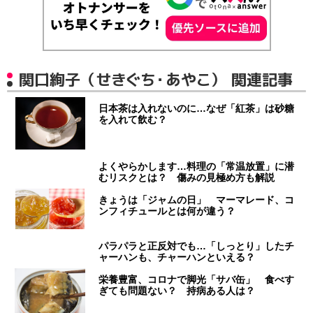
関口絢子（せきぐち・あやこ） 関連記事
日本茶は入れないのに…なぜ「紅茶」は砂糖
を入れて飲む？
よくやらかします…料理の「常温放置」に潜
むリスクとは？ 傷みの見極め方も解説
きょうは「ジャムの日」 マーマレード、コ
ンフィチュールとは何が違う？
パラパラと正反対でも…「しっとり」したチ
ャーハンも、チャーハンといえる？
栄養豊富、コロナで脚光「サバ缶」 食べす
ぎても問題ない？ 持病ある人は？