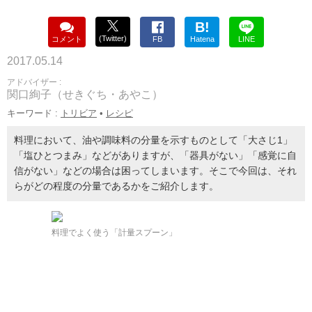
B!
(Twitter)
コメント
FB
Hatena
LINE
2017.05.14
アドバイザー :
関口絢子（せきぐち・あやこ）
キーワード :
トリビア
•
レシピ
料理において、油や調味料の分量を示すものとして「大さじ1」
「塩ひとつまみ」などがありますが、「器具がない」「感覚に自
信がない」などの場合は困ってしまいます。そこで今回は、それ
らがどの程度の分量であるかをご紹介します。
料理でよく使う「計量スプーン」