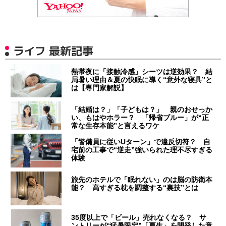
ライフ 最新記事
熱帯夜に「接触冷感」シーツは逆効果？ 結
局暑い理由＆夏の快眠に導く“意外な寝具”と
は【専門家解説】
「結婚は？」「子どもは？」 親のおせっか
い、もはやホラー？ 「帰省ブルー」が“正
常な生存本能”と言えるワケ
「警備員に従いUターン」で違反切符？ 自
宅前の工事で“逆走”強いられた理不尽すぎる
体験
旅先のホテルで「眠れない」のは脳の防衛本
能？ 高すぎる枕を調整する“裏技”とは
35度以上で「ビール」売れなくなる？ サ
ントリーが“猛暑限定”「夏生」を開発した意