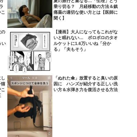
カ
夏の旅行と重なる…「生理」どう
ラ
乗り切る？ 月経移動の方法＆鎮
かこ
痛薬の適切な使い方とは【医師に
聞く】
次の
【漫画】大人になってもこれがな
ン」
いと眠れない… ボロボロのタオ
うい
ルケットに1.6万いいね「分か
る」「夫もそう」
にし
「ぬれた傘」放置すると臭いの原
子猫
因に ハンズが紹介する正しい洗
でこ
い方＆水弾き力を復活させる方法
正