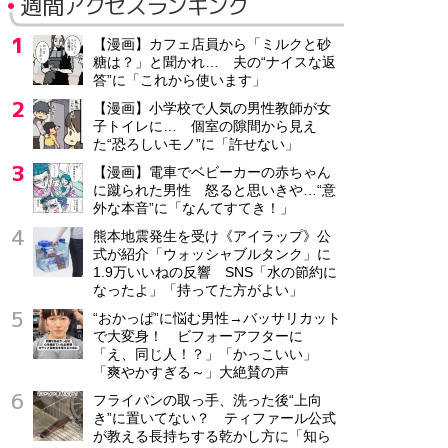
週間アクセスランキング
【漫画】カフェ店員から「ミルクと砂
糖は？」と聞かれ… 夫の“ナイスな返
答”に「これから使います」
【漫画】小学校で人気の男性教師が女
子トイレに… 個室の隙間から見え
た“恐ろしいモノ”に「許せない」
【漫画】電車でベビーカーの赤ちゃん
に蹴られた男性 怒ると思いきや…“意
外な本音”に「なんてすてき！」
熊本地震発生を受け《アイラップ》公
式が紹介「ウォッシャブルタンク」に
1.9万いいねの反響 SNS「水の節約に
なったよ」「持ってた方がよい」
“おかっぱ”に悩む男性→バッサリカット
で大変身！ ビフォーアフターに
「え、同じ人！？」「かっこいい」
「爽やかすぎる～」大絶賛の声
フライパンの取っ手、洗った後“上向
き”に置いてない？ ティファール公式
が教える長持ちする乾かし方に「知ら