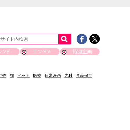
レンド
エンタメ
特別企画
動物
猫
ペット
医療
日常漫画
内科
食品保存