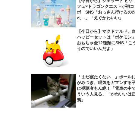
【今日から】ジェラート ピケ 
フェ×ドラゴンクエストが初コ
ボ SNS「おっさん行けるの
れ…」「えぐかわいい」
【今日から】マクドナルド、
ハッピーセットは「ポケモ
おもちゃ全12種類にSNS「こ
うのでいいんだよ」
「まだ寝たくない…」ポール
がみつき、眠気をガマンする
に視聴者もん絶！「電車の中
ういう人見る」「かわいいは
義」