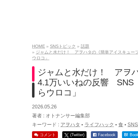
HOME
SNSトピック
話題
ジャムと水だけ！ アヲハタの《簡単アイスキューブ
ウロコ」
ジャムと水だけ！ アヲ
4.1万いいねの反響 SN
らウロコ」
2026.05.26
著者 :
オトナンサー編集部
キーワード :
アヲハタ
•
ライフハック
•
食
•
SNS
コメント
(Twitter)
Facebook
B!
Boo