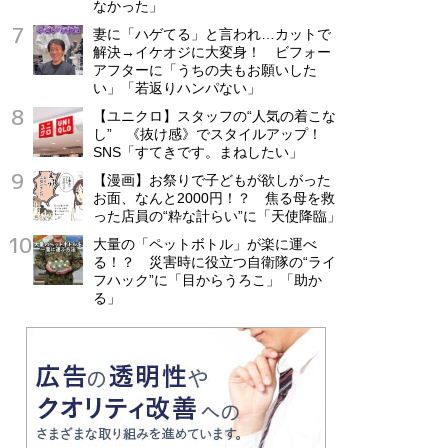
なかった」
妻に「ハゲてる」と言われ…カットで
解決→イケオジに大変身！ ビフォー
アフターに「うちの夫もお願いした
い」「若返りハンパない」
【ユニクロ】スタッフの“人気の着こな
し” 《抜け感》でスタイルアップ！
SNS「すてきです。まねしたい」
【漫画】お祭りで子どもが欲しがった
お面、なんと2000円！？ 焦る母を救
った店員の“粋な計らい”に「天使降臨」
大量の「ペットボトル」が楽に運べ
る！？ 災害時に役立つ自衛隊の“ライ
フハック”に「目からうろこ」「助か
る」