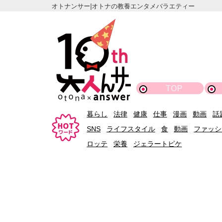
オトナンサー|オトナの教養エンタメバラエティー
TOP
暮らし
法律
健康
仕事
漫画
動画
話
SNS
ライフスタイル
食
動画
ファッシ
ロッテ
栄養
ジェラートピケ