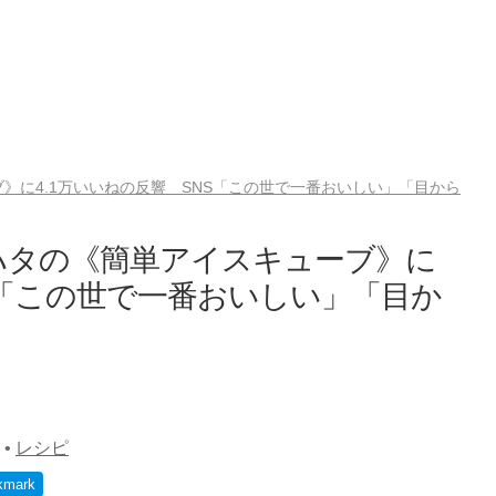
》に4.1万いいねの反響 SNS「この世で一番おいしい」「目から
ハタの《簡単アイスキューブ》に
S「この世で一番おいしい」「目か
•
レシピ
kmark