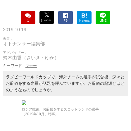
B!
(Twitter)
1
FB
Hatena
LINE
2019.10.19
著者 :
オトナンサー編集部
アドバイザー :
齊木由香（さいき・ゆか）
キーワード :
マナー
ラグビーワールドカップで、海外チームの選手が試合後、深々と
お辞儀をする光景が話題を呼んでいますが、お辞儀の起源とはど
のようなものでしょうか。
ロシア戦後、お辞儀をするスコットランドの選手
（2019年10月、時事）