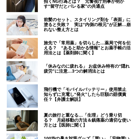
招くNG行為とは？ 元警視庁刑事が明か
す“留守だとバレる家”の共通点
前髪のセット、スタイリング剤を「表面」に
塗ると失敗？ 実は“内側の根元”が正解…崩
れない整え方とは
旅先で「常用薬」を切らした…薬局で何を伝
える？ “あると助かる情報”とお薬手帳の活
用法とは【薬剤師に聞く】
「休みなのに疲れる」 お盆休み特有の“隠れ
疲労”に注意…3つの解消法とは
飛行機で「モバイルバッテリー」使用禁止
知らずに充電し“発火”したら巨額の賠償責
任？【弁護士解説】
夏の旅行と重なる…「生理」どう乗り切
る？ 月経移動の方法＆鎮痛薬の適切な使い
方とは【医師に聞く】
100均の暑さ対策グッズ「買い」「安物買い