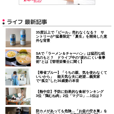
ライフ 最新記事
35度以上で「ビール」売れなくなる？ サ
ントリーが“猛暑限定”「夏生」を開発した意
外な背景
SAで「ラーメン＆チャーハン」は猛烈な眠
気のもと？ ドライブ中の“疲れにくい食事
術”とは【管理栄養士に聞く】
【帰省ブルー】「うちの親、気を使わなくて
いいから」 能天気な夫に絶望…義実家
で“孤立”した36歳妻の本音
【熱中症】予防に効果的な食材ランキング
3位「鶏むね肉」2位「マグロ」…1位は？
防カメがあっても危険…「お盆の空き巣」を