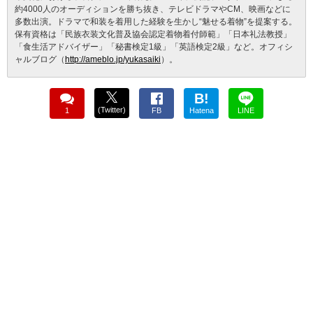
約4000人のオーディションを勝ち抜き、テレビドラマやCM、映画などに
多数出演。ドラマで和装を着用した経験を生かし“魅せる着物”を提案する。
保有資格は「民族衣装文化普及協会認定着物着付師範」「日本礼法教授」
「食生活アドバイザー」「秘書検定1級」「英語検定2級」など。オフィシ
ャルブログ（
http://ameblo.jp/yukasaiki
）。
B!
(Twitter)
1
FB
Hatena
LINE