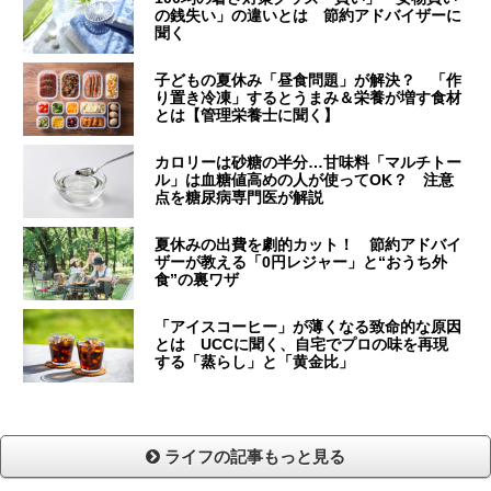
の銭失い」の違いとは 節約アドバイザーに
聞く
子どもの夏休み「昼食問題」が解決？ 「作
り置き冷凍」するとうまみ＆栄養が増す食材
とは【管理栄養士に聞く】
カロリーは砂糖の半分…甘味料「マルチトー
ル」は血糖値高めの人が使ってOK？ 注意
点を糖尿病専門医が解説
夏休みの出費を劇的カット！ 節約アドバイ
ザーが教える「0円レジャー」と“おうち外
食”の裏ワザ
「アイスコーヒー」が薄くなる致命的な原因
とは UCCに聞く、自宅でプロの味を再現
する「蒸らし」と「黄金比」
ライフの記事もっと見る