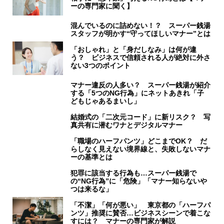
ーの専門家に聞く】
混んでいるのに詰めない！？ スーパー銭湯
スタッフが明かす“守ってほしいマナー”とは
「おしゃれ」と「身だしなみ」は何が違
う？ ビジネスで信頼される人が絶対に外さ
ない3つのポイント
マナー違反の人多い？ スーパー銭湯が紹介
する「5つのNG行為」にネットあきれ「子
どもじゃあるまいし」
結婚式の「二次元コード」に新リスク？ 写
真共有に潜むワナとデジタルマナー
「職場のハーフパンツ」どこまでOK？ だ
らしなく見えない境界線と、失敗しないマナ
ーの基準とは
犯罪に該当する行為も…スーパー銭湯で
の“NG行為”に「危険」「マナー知らないや
つは来るな」
「不潔」「何が悪い」 東京都の「ハーフパ
ンツ」推奨に賛否…ビジネスシーンで着こな
すには？ マナーの専門家が解説