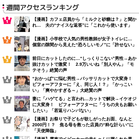
週間アクセスランキング
【漫画】カフェ店員から「ミルクと砂糖は？」と聞か
れ… 夫の“ナイスな返答”に「これから使います」
【漫画】小学校で人気の男性教師が女子トイレに…
個室の隙間から見えた“恐ろしいモノ”に「許せない」
前日にカットしたのに…“しっくりこない”男性→あか
抜けカットで激変！ 2.9万いいね「別人やん」「モ
テそう」絶賛の声
“おかっぱ”に悩む男性→バッサリカットで大変身！
ビフォーアフターに「え、同じ人！？」「かっこい
い」「爽やかすぎる～」大絶賛の声
妻に「ハゲてる」と言われ…カットで解決→イケオジ
に大変身！ ビフォーアフターに「うちの夫もお願い
したい」「若返りハンパない」
【漫画】お祭りで子どもが欲しがったお面、なんと
2000円！？ 焦る母を救った店員の“粋な計らい”に
「天使降臨」
【漫画】電車でベビーカーの赤ちゃんに蹴られた男