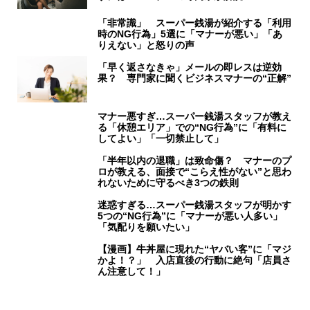
「非常識」 スーパー銭湯が紹介する「利用
時のNG行為」5選に「マナーが悪い」「あ
りえない」と怒りの声
「早く返さなきゃ」メールの即レスは逆効
果？ 専門家に聞くビジネスマナーの“正解”
マナー悪すぎ…スーパー銭湯スタッフが教え
る「休憩エリア」での“NG行為”に「有料に
してよい」「一切禁止して」
「半年以内の退職」は致命傷？ マナーのプ
ロが教える、面接で“こらえ性がない”と思わ
れないために守るべき3つの鉄則
迷惑すぎる…スーパー銭湯スタッフが明かす
5つの“NG行為”に「マナーが悪い人多い」
「気配りを願いたい」
【漫画】牛丼屋に現れた“ヤバい客”に「マジ
かよ！？」 入店直後の行動に絶句「店員さ
ん注意して！」