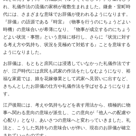
れ、礼儀作法の流儀の家柄が複数生まれました。鎌倉・室町時
代には、さまざまな意味でお辞儀が使われるようになります。
『辞儀』の語源である『時宜』（物事を行うのにちょうどよい
時機）の意味合いが希薄になり、『物事が成立するのにちょう
どよい状況・事態』という意味に移行し、さらに『状況に対す
る考え方や気持ち、状況を見極めて対処する』ことを意味する
ようになりました。
お辞儀は、もともと庶民には浸透していなかった礼儀作法です
が、江戸時代には庶民も武家の作法をたしなむようになり、裕
福な家庭では、娘を花嫁修業として武家へ見習いに出すなど、
きちんとしたお辞儀の仕方や礼儀作法を学ばせるようになりま
す。
江戸後期には、考えや気持ちなどを表す用法から、積極的に物
事へ関わる意向の意味が派生し、この意向が『他人への配慮や
心配り』となり、あいさつの意味へと変わっていきました。礼
法と、こうした気持ちの意味合いが伴い、現在のお辞儀が確立
されていったのです」