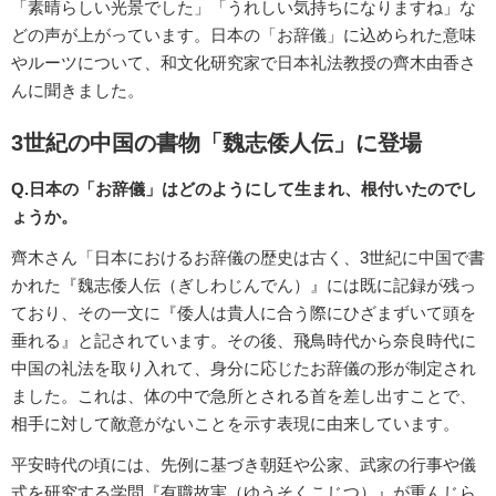
「素晴らしい光景でした」「うれしい気持ちになりますね」な
どの声が上がっています。日本の「お辞儀」に込められた意味
やルーツについて、和文化研究家で日本礼法教授の齊木由香さ
んに聞きました。
3世紀の中国の書物「魏志倭人伝」に登場
Q.日本の「お辞儀」はどのようにして生まれ、根付いたのでし
ょうか。
齊木さん「日本におけるお辞儀の歴史は古く、3世紀に中国で書
かれた『魏志倭人伝（ぎしわじんでん）』には既に記録が残っ
ており、その一文に『倭人は貴人に合う際にひざまずいて頭を
垂れる』と記されています。その後、飛鳥時代から奈良時代に
中国の礼法を取り入れて、身分に応じたお辞儀の形が制定され
ました。これは、体の中で急所とされる首を差し出すことで、
相手に対して敵意がないことを示す表現に由来しています。
平安時代の頃には、先例に基づき朝廷や公家、武家の行事や儀
式を研究する学問『有職故実（ゆうそくこじつ）』が重んじら