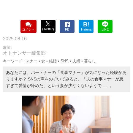
B!
(Twitter)
コメント
FB
Hatena
LINE
2025.08.16
著者 :
オトナンサー編集部
キーワード :
マナー
•
食
•
結婚
•
SNS
•
夫婦
•
暮らし
あなたには、パートナーの「食事マナー」が気になった経験があ
りますか？ SNSの声をのぞいてみると、「夫の食事マナーが悪
すぎて愛情が冷めた」という妻が少なくないようで……。