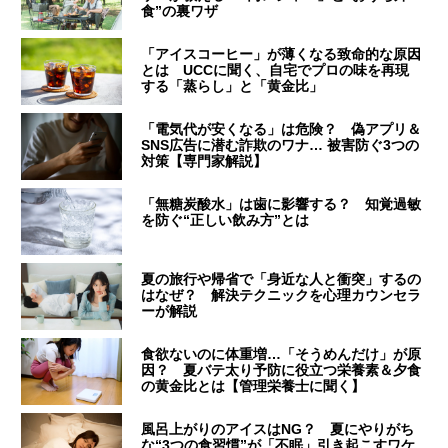
食”の裏ワザ
「アイスコーヒー」が薄くなる致命的な原因
とは UCCに聞く、自宅でプロの味を再現
する「蒸らし」と「黄金比」
「電気代が安くなる」は危険？ 偽アプリ＆
SNS広告に潜む詐欺のワナ… 被害防ぐ3つの
対策【専門家解説】
「無糖炭酸水」は歯に影響する？ 知覚過敏
を防ぐ“正しい飲み方”とは
夏の旅行や帰省で「身近な人と衝突」するの
はなぜ？ 解決テクニックを心理カウンセラ
ーが解説
食欲ないのに体重増…「そうめんだけ」が原
因？ 夏バテ太り予防に役立つ栄養素＆夕食
の黄金比とは【管理栄養士に聞く】
風呂上がりのアイスはNG？ 夏にやりがち
な“3つの食習慣”が「不眠」引き起こすワケ