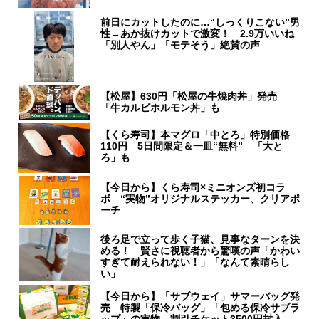
前日にカットしたのに…“しっくりこない”男
性→あか抜けカットで激変！ 2.9万いいね
「別人やん」「モテそう」絶賛の声
【松屋】630円「松屋の牛焼肉丼」発売
「牛カルビホルモン丼」も
【くら寿司】本マグロ「中とろ」特別価格
110円 5日間限定＆一皿“無料” 「大と
ろ」も
【今日から】くら寿司×ミニオンズ初コラ
ボ “実物”オリジナルステッカー、クリアポ
ーチ
後ろ足で立って歩く子猫、見事なターンを決
める！ 賢さに視聴者から驚嘆の声「かわい
すぎて耐えられない！」「なんて素晴らし
い」
【今日から】「サブウェイ」サマーバッグ発
売 特製「保冷バッグ」「包める保冷サブラ