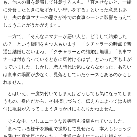
も、他人の目を意識して注意する人も。「直させないと、一緒
に外食したときに恥ずかしい思いをする」といった意見もあ
り、夫の食事マナーの悪さが外での食事シーンに影響を与えて
しまうことがうかがえます。
一方で、「そんなにマナーが悪い人と、どうして結婚した
の？」という疑問をもつ人もいます。「クチャラーの時点で普
通は結婚しないよね」「クチャラーとの結婚は無理」「食事マ
ナーは付き合っているときに気付けるはず」といった声も上が
っていました。しかし、恋人時代は気にならなかった、あるい
は食事の場面が少なく、見落としていたケースもあるのかもし
れません。
とはいえ、一度気付いてしまえばどうしても気になってしま
うもの。身内だからこそ指摘しづらく、伝え方によっては夫婦
仲に亀裂が入ってしまうきっかけにもなりかねません。
そんな中、少しユニークな改善策も投稿されていました。
「食べている様子を動画で撮影して見せたら、本人もショック
を受けて直す気になった」「共通の友人にこっそり頼んで、一