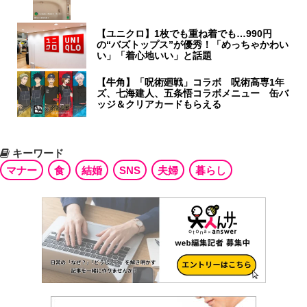
【ユニクロ】1枚でも重ね着でも…990円
の“バズトップス”が優秀！「めっちゃかわい
い」「着心地いい」と話題
【牛角】「呪術廻戦」コラボ 呪術高専1年
ズ、七海建人、五条悟コラボメニュー 缶バ
ッジ＆クリアカードもらえる
キーワード
マナー
食
結婚
SNS
夫婦
暮らし