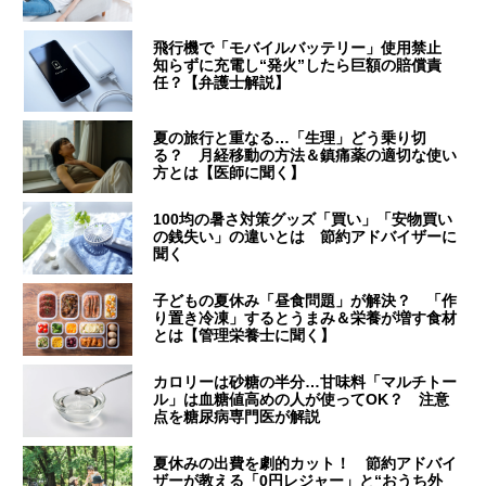
飛行機で「モバイルバッテリー」使用禁止
知らずに充電し“発火”したら巨額の賠償責
任？【弁護士解説】
夏の旅行と重なる…「生理」どう乗り切
る？ 月経移動の方法＆鎮痛薬の適切な使い
方とは【医師に聞く】
100均の暑さ対策グッズ「買い」「安物買い
の銭失い」の違いとは 節約アドバイザーに
聞く
子どもの夏休み「昼食問題」が解決？ 「作
り置き冷凍」するとうまみ＆栄養が増す食材
とは【管理栄養士に聞く】
カロリーは砂糖の半分…甘味料「マルチトー
ル」は血糖値高めの人が使ってOK？ 注意
点を糖尿病専門医が解説
夏休みの出費を劇的カット！ 節約アドバイ
ザーが教える「0円レジャー」と“おうち外