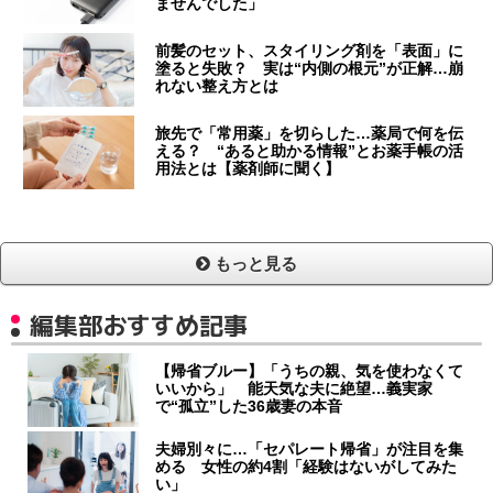
ませんでした」
前髪のセット、スタイリング剤を「表面」に
塗ると失敗？ 実は“内側の根元”が正解…崩
れない整え方とは
旅先で「常用薬」を切らした…薬局で何を伝
える？ “あると助かる情報”とお薬手帳の活
用法とは【薬剤師に聞く】
もっと見る
編集部おすすめ記事
【帰省ブルー】「うちの親、気を使わなくて
いいから」 能天気な夫に絶望…義実家
で“孤立”した36歳妻の本音
夫婦別々に…「セパレート帰省」が注目を集
める 女性の約4割「経験はないがしてみた
い」