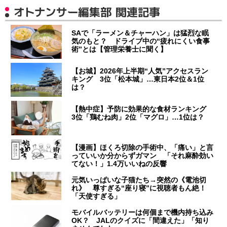
オトナンサー編集部 関連記事
SAで「ラーメン＆チャーハン」は猛烈な眠
気のもと？ ドライブ中の“疲れにくい食事
術”とは【管理栄養士に聞く】
【お城】2026年上半期“人気”アクセスラン
キング 3位「松本城」…東日本2位＆1位
は？
【熱中症】予防に効果的な食材ランキング
3位「鶏むね肉」2位「マグロ」…1位は？
【漫画】ほくろ切除の手術中、「痛い」と言
っていいか分からずガマン 「それ麻酔効い
てない！」1.4万いいねの反響
元気いっぱいな子猫たち→突然の《電池切
れ》 尊すぎる“座り寝”に視聴者もん絶！
「天使すぎる」
モバイルバッテリーは何個まで機内持ち込み
OK？ JALのクイズに「間違えた」「知り