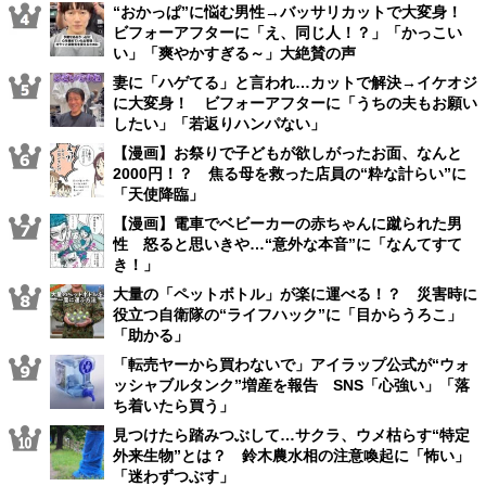
“おかっぱ”に悩む男性→バッサリカットで大変身！
ビフォーアフターに「え、同じ人！？」「かっこい
い」「爽やかすぎる～」大絶賛の声
妻に「ハゲてる」と言われ…カットで解決→イケオジ
に大変身！ ビフォーアフターに「うちの夫もお願い
したい」「若返りハンパない」
【漫画】お祭りで子どもが欲しがったお面、なんと
2000円！？ 焦る母を救った店員の“粋な計らい”に
「天使降臨」
【漫画】電車でベビーカーの赤ちゃんに蹴られた男
性 怒ると思いきや…“意外な本音”に「なんてすて
き！」
大量の「ペットボトル」が楽に運べる！？ 災害時に
役立つ自衛隊の“ライフハック”に「目からうろこ」
「助かる」
「転売ヤーから買わないで」アイラップ公式が“ウォ
ッシャブルタンク”増産を報告 SNS「心強い」「落
ち着いたら買う」
見つけたら踏みつぶして…サクラ、ウメ枯らす“特定
外来生物”とは？ 鈴木農水相の注意喚起に「怖い」
「迷わずつぶす」