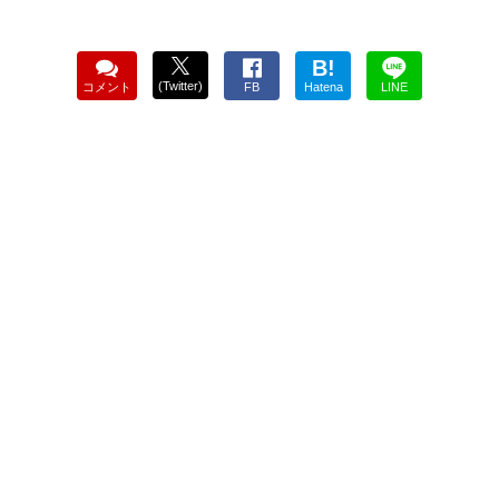
B!
(Twitter)
コメント
FB
Hatena
LINE