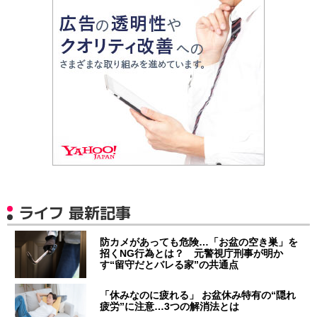
ライフ 最新記事
防カメがあっても危険…「お盆の空き巣」を
招くNG行為とは？ 元警視庁刑事が明か
す“留守だとバレる家”の共通点
「休みなのに疲れる」 お盆休み特有の“隠れ
疲労”に注意…3つの解消法とは