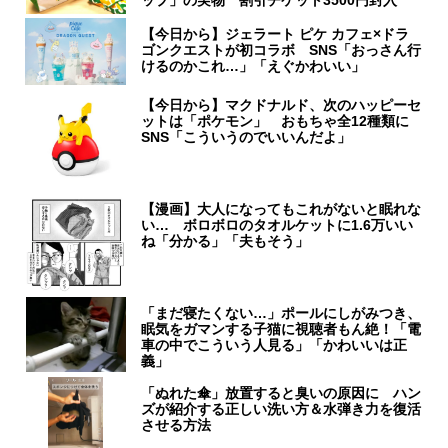
ップ」の実物 割引チケット3500円封入
【今日から】ジェラート ピケ カフェ×ドラ
ゴンクエストが初コラボ SNS「おっさん行
けるのかこれ…」「えぐかわいい」
【今日から】マクドナルド、次のハッピーセ
ットは「ポケモン」 おもちゃ全12種類に
SNS「こういうのでいいんだよ」
【漫画】大人になってもこれがないと眠れな
い… ボロボロのタオルケットに1.6万いい
ね「分かる」「夫もそう」
「まだ寝たくない…」ポールにしがみつき、
眠気をガマンする子猫に視聴者もん絶！「電
車の中でこういう人見る」「かわいいは正
義」
「ぬれた傘」放置すると臭いの原因に ハン
ズが紹介する正しい洗い方＆水弾き力を復活
させる方法