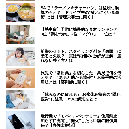
SAで「ラーメン＆チャーハン」は猛烈な眠
気のもと？ ドライブ中の“疲れにくい食事
術”とは【管理栄養士に聞く】
【熱中症】予防に効果的な食材ランキング
3位「鶏むね肉」2位「マグロ」…1位は？
前髪のセット、スタイリング剤を「表面」に
塗ると失敗？ 実は“内側の根元”が正解…崩
れない整え方とは
旅先で「常用薬」を切らした…薬局で何を伝
える？ “あると助かる情報”とお薬手帳の活
用法とは【薬剤師に聞く】
「休みなのに疲れる」 お盆休み特有の“隠れ
疲労”に注意…3つの解消法とは
飛行機で「モバイルバッテリー」使用禁止
知らずに充電し“発火”したら巨額の賠償責
任？【弁護士解説】