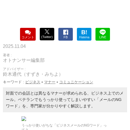
B!
(Twitter)
コメント
FB
Hatena
LINE
2025.11.04
著者 :
オトナンサー編集部
アドバイザー :
鈴⽊通代（すずき・みちよ）
キーワード :
ビジネス
•
マナー
•
コミュニケーション
対面での会話とは異なるマナーが求められる、ビジネス上でのメ
ール。ベテランでもうっかり使ってしまいやすい「メールのNG
ワード」を、専門家が分かりやすく解説します。
うっかり使いがちな「ビジネスメールのNGワード」っ
て？