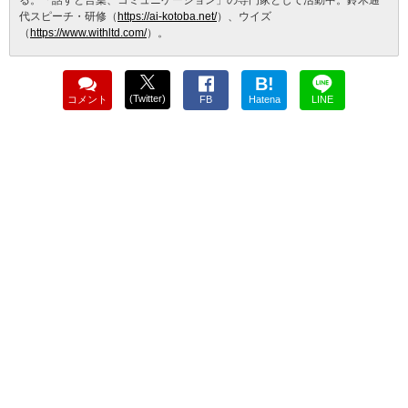
る。「話すと言葉、コミュニケーション」の専門家として活動中。鈴木通
代スピーチ・研修（
https://ai-kotoba.net/
）、ウイズ
（
https://www.withltd.com/
）。
B!
(Twitter)
コメント
FB
Hatena
LINE