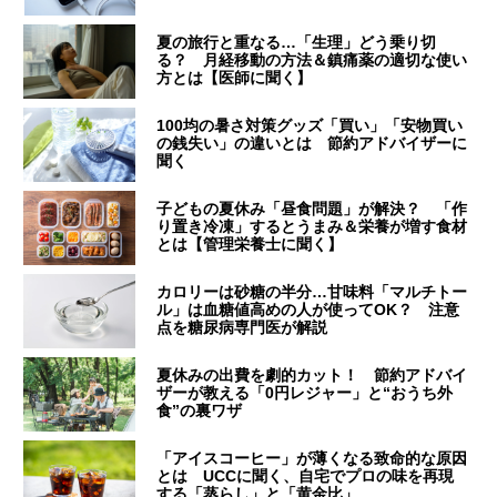
夏の旅行と重なる…「生理」どう乗り切
る？ 月経移動の方法＆鎮痛薬の適切な使い
方とは【医師に聞く】
100均の暑さ対策グッズ「買い」「安物買い
の銭失い」の違いとは 節約アドバイザーに
聞く
子どもの夏休み「昼食問題」が解決？ 「作
り置き冷凍」するとうまみ＆栄養が増す食材
とは【管理栄養士に聞く】
カロリーは砂糖の半分…甘味料「マルチトー
ル」は血糖値高めの人が使ってOK？ 注意
点を糖尿病専門医が解説
夏休みの出費を劇的カット！ 節約アドバイ
ザーが教える「0円レジャー」と“おうち外
食”の裏ワザ
「アイスコーヒー」が薄くなる致命的な原因
とは UCCに聞く、自宅でプロの味を再現
する「蒸らし」と「黄金比」