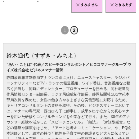
1
2
鈴⽊通代（すずき・みちよ）
“あい・ことば” 代表／スピーチコンサルタント／ヒロコマナーグループ ウ
イズ株式会社 ビジネスマナー講師
静岡放送報道制作局アナウンス部に⼊社。ニュースキャスター、ラジオパ
ーソナリティーなどTV・ラジオの報道番組、ワイド番組、⾳楽番組など幅
広く担当し、同時にディレクター、プロデューサーを務める。同社報道制
作局情報センター副部⻑、ラジオ局編成制作部⻑、静岡新聞社SBS学苑本
部局次⻑を務めた。女性の働き方やさまざまな労働形態に対応するため、
キャリアコンサルタントの資格を取得。その後、ビジネスマナーにおいて
は、マナーの専門家・西出ひろ子に師事し、成果を出す心からの真心マナ
ーを用いた研修やコンサルティングを企業などで行う。また、30年のアナ
ウンサー経験を活かした「スピーチコンサル」「朗読」 「対話型鑑賞」な
どの講座や講演をはじめ、「アート思考＆コミュニケーション」や、EQ絵
本講師として、絵本の持つ可能性を⼦育て中の保護者など⼤⼈に伝えてい