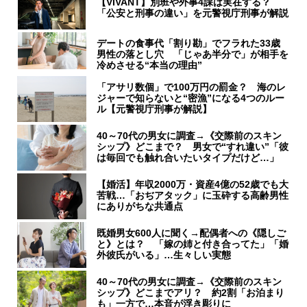
【VIVANT】別班や外事4課は実在する？
「公安と刑事の違い」を元警視庁刑事が解説
デートの食事代「割り勘」でフラれた33歳
男性の落とし穴 「じゃあ半分で」が相手を
冷めさせる“本当の理由”
「アサリ数個」で100万円の罰金？ 海のレ
ジャーで知らないと“密漁”になる4つのルー
ル【元警視庁刑事が解説】
40～70代の男女に調査→《交際前のスキン
シップ》どこまで？ 男女で“すれ違い”「彼
は毎回でも触れ合いたいタイプだけど…」
【婚活】年収2000万・資産4億の52歳でも大
苦戦…「おぢアタック」に玉砕する高齢男性
にありがちな共通点
既婚男女600人に聞く→配偶者への《隠しご
と》とは？ 「嫁の姉と付き合ってた」「婚
外彼氏がいる」…生々しい実態
40～70代の男女に調査→《交際前のスキン
シップ》どこまでアリ？ 約2割「お泊まり
も」一方で…本音が浮き彫りに