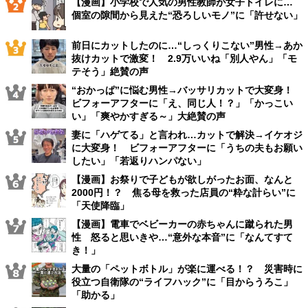
【漫画】小学校で人気の男性教師が女子トイレに…
個室の隙間から見えた“恐ろしいモノ”に「許せない」
前日にカットしたのに…“しっくりこない”男性→あか
抜けカットで激変！ 2.9万いいね「別人やん」「モ
テそう」絶賛の声
“おかっぱ”に悩む男性→バッサリカットで大変身！
ビフォーアフターに「え、同じ人！？」「かっこい
い」「爽やかすぎる～」大絶賛の声
妻に「ハゲてる」と言われ…カットで解決→イケオジ
に大変身！ ビフォーアフターに「うちの夫もお願い
したい」「若返りハンパない」
【漫画】お祭りで子どもが欲しがったお面、なんと
2000円！？ 焦る母を救った店員の“粋な計らい”に
「天使降臨」
【漫画】電車でベビーカーの赤ちゃんに蹴られた男
性 怒ると思いきや…“意外な本音”に「なんてすて
き！」
大量の「ペットボトル」が楽に運べる！？ 災害時に
役立つ自衛隊の“ライフハック”に「目からうろこ」
「助かる」