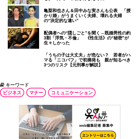
亀梨和也さん＆田中みな実さんも公表 「授
かり婚」がうまくいく夫婦、壊れる夫婦
の“決定的な違い”
配偶者への“隠しごと”を聞く→既婚男性の約
3割「浮気・不倫」 《性生活》の“秘密”が
生々しかった
「うちの子は大丈夫」が危ない？ 若者がハ
マる「ニコパフ」で初摘発も 親が知るべき
3つのリスク【元刑事が解説】
キーワード
ビジネス
マナー
コミュニケーション