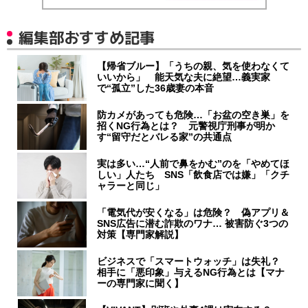
編集部おすすめ記事
【帰省ブルー】「うちの親、気を使わなくて
いいから」 能天気な夫に絶望…義実家
で“孤立”した36歳妻の本音
防カメがあっても危険…「お盆の空き巣」を
招くNG行為とは？ 元警視庁刑事が明か
す“留守だとバレる家”の共通点
実は多い…“人前で鼻をかむ”のを「やめてほ
しい」人たち SNS「飲食店では嫌」「クチ
ャラーと同じ」
「電気代が安くなる」は危険？ 偽アプリ＆
SNS広告に潜む詐欺のワナ… 被害防ぐ3つの
対策【専門家解説】
ビジネスで「スマートウォッチ」は失礼？
相手に「悪印象」与えるNG行為とは【マナ
ーの専門家に聞く】