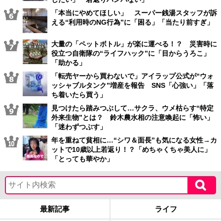
「本当にやめてほしい」 スーパー銭湯スタッフが訴
える“利用時のNG行為”に「困る」「当たり前すぎ」
大量の「ペットボトル」が楽に運べる！？ 災害時に
役立つ自衛隊の“ライフハック”に「目からうろこ」
「助かる」
「転売ヤーから買わないで」アイラップ公式が“ウォ
ッシャブルタンク”増産を報告 SNS「心強い」「落
ち着いたら買う」
見つけたら踏みつぶして…サクラ、ウメ枯らす“特定
外来生物”とは？ 鈴木農水相の注意喚起に「怖い」
「迷わずつぶす」
年を重ねて貧相に…“シワ＆面長”も気になる女性→カ
ットで10歳以上若返り！？「めちゃくちゃ美人に」
「とっても華やか」
最新記事
ライフ