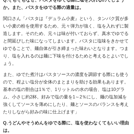
か。また、パスタをゆでる際の適量は。
関口さん「パスタは『デュラム小麦』という、タンパク質が多
い小麦の粉を使用するため、元々弾力が強く、塩を入れずに製
造します。そのため、元々は味が付いておらず、真水でゆでる
と間延びした味になってしまいます。パスタに塩味をきかせて
ゆでることで、麺自体が引き締まった味わいとなります。つま
り、塩を入れるのは麺に下味を付けるためと考えるとよいでし
ょう。
また、ゆでた煮汁はパスタソースの濃度を調節する際にも使う
ので、程よい塩分が全体のまとまりを助ける効果もあります。
基本の塩の割合は1％で、1リットルの水の場合、塩は10グラ
ム、小さじ約2杯。好みで塩の量を1～2％にし、麺の塩加減を
強くしてソースを薄めにしたり、麺とソースのバランスを考え
たりしながら好みの味に仕上げます」
Q.うどんやそうめんをゆでる際に、塩を使わなくてもいい理由
は。