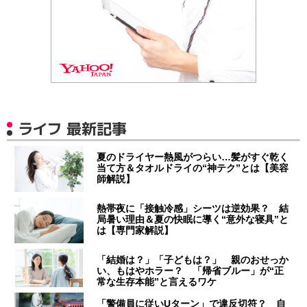
ライフ 最新記事
夏のドライヤー熱風がつらい…髪がすぐ乾く
当て方＆タオルドライの“神テク”とは【美容
師解説】
熱帯夜に「接触冷感」シーツは逆効果？ 結
局暑い理由＆夏の快眠に導く“意外な寝具”と
は【専門家解説】
「結婚は？」「子どもは？」 親のおせっか
い、もはやホラー？ 「帰省ブルー」が“正
常な生存本能”と言えるワケ
「警備員に従いUターン」で違反切符？ 自