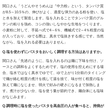
関口さん「うどんやそうめんは『中力粉』という、タンパク質
が8.5～10.5％の、伸びがよく、適度な弾力のある粉を使い、塩
と水を加えて製造します。塩を入れることでタンパク質のグル
テンの粘りを強め、コシの強いしなやかな生地をつくります。
小麦粉に対して、手延べ式で4～6％、機械式で2～4％程度の塩
が入っており、ゆでる際は、真水で塩抜きする感じです。当然
ながら、塩を入れる必要はありません」
Q.塩を使わずにパスタをおいしく調理する方法はありますか。
関口さん「先述のように、塩を入れるのは麺に下味を付け、ソ
ースとの調和をよくするためです。塩の使用を控えめにする場
合、塩水ではなく真水でゆでて、ゆで上がり1分前のタイミング
で麺が絡む程度の煮汁を残して湯を捨て、味が付く程度の塩を
加えて麺になじませ、弱火で好みの硬さになるまで加熱しま
す。煮汁が少ない分、塩を使う量が節約でき、麺自体にも塩味
がなじみます」
Q.調理時に塩を使ったパスタを高血圧の人が食べると、持病が