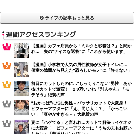
ライフの記事もっと見る
週間アクセスランキング
【漫画】カフェ店員から「ミルクと砂糖は？」と聞か
れ… 夫の“ナイスな返答”に「これから使います」
【漫画】小学校で人気の男性教師が女子トイレに…
個室の隙間から見えた“恐ろしいモノ”に「許せない」
前日にカットしたのに…“しっくりこない”男性→あか
抜けカットで激変！ 2.9万いいね「別人やん」「モ
テそう」絶賛の声
“おかっぱ”に悩む男性→バッサリカットで大変身！
ビフォーアフターに「え、同じ人！？」「かっこい
い」「爽やかすぎる～」大絶賛の声
妻に「ハゲてる」と言われ…カットで解決→イケオジ
に大変身！ ビフォーアフターに「うちの夫もお願い
したい」「若返りハンパない」