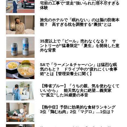
宅前の工事で“逆走”強いられた理不尽すぎる
体験
旅先のホテルで「眠れない」のは脳の防衛本
能？ 高すぎる枕を調整する“裏技”とは
35度以上で「ビール」売れなくなる？ サ
ントリーが“猛暑限定”「夏生」を開発した意
外な背景
SAで「ラーメン＆チャーハン」は猛烈な眠
気のもと？ ドライブ中の“疲れにくい食事
術”とは【管理栄養士に聞く】
【帰省ブルー】「うちの親、気を使わなくて
いいから」 能天気な夫に絶望…義実家
で“孤立”した36歳妻の本音
【熱中症】予防に効果的な食材ランキング
3位「鶏むね肉」2位「マグロ」…1位は？