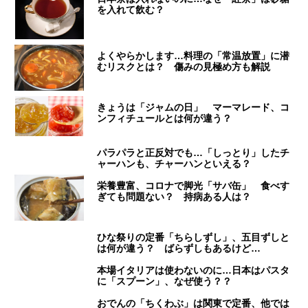
を入れて飲む？
よくやらかします…料理の「常温放置」に潜
むリスクとは？ 傷みの見極め方も解説
きょうは「ジャムの日」 マーマレード、コ
ンフィチュールとは何が違う？
パラパラと正反対でも…「しっとり」したチ
ャーハンも、チャーハンといえる？
栄養豊富、コロナで脚光「サバ缶」 食べす
ぎても問題ない？ 持病ある人は？
ひな祭りの定番「ちらしずし」、五目ずしと
は何が違う？ ばらずしもあるけど…
本場イタリアは使わないのに…日本はパスタ
に「スプーン」、なぜ使う？？
おでんの「ちくわぶ」は関東で定番、他では