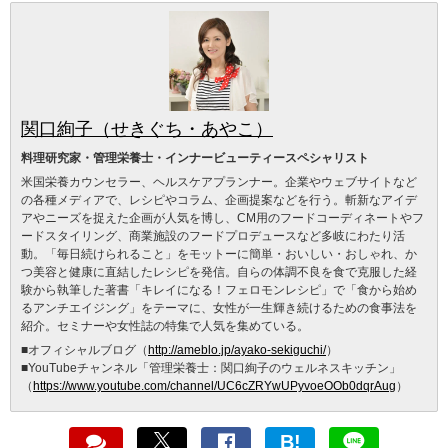
関口絢子（せきぐち・あやこ）
料理研究家・管理栄養士・インナービューティースペシャリスト
米国栄養カウンセラー、ヘルスケアプランナー。企業やウェブサイトなど
の各種メディアで、レシピやコラム、企画提案などを行う。斬新なアイデ
アやニーズを捉えた企画が人気を博し、CM用のフードコーディネートやフ
ードスタイリング、商業施設のフードプロデュースなど多岐にわたり活
動。「毎日続けられること」をモットーに簡単・おいしい・おしゃれ、か
つ美容と健康に直結したレシピを発信。自らの体調不良を食で克服した経
験から執筆した著書「キレイになる！フェロモンレシピ」で「食から始め
るアンチエイジング」をテーマに、女性が一生輝き続けるための食事法を
紹介。セミナーや女性誌の特集で人気を集めている。
■オフィシャルブログ（
http://ameblo.jp/ayako-sekiguchi/
）
■YouTubeチャンネル「管理栄養士：関口絢子のウェルネスキッチン」
（
https://www.youtube.com/channel/UC6cZRYwUPyvoeOOb0dqrAug
）
B!