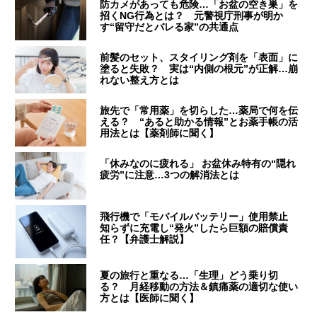
防カメがあっても危険…「お盆の空き巣」を
招くNG行為とは？ 元警視庁刑事が明か
す“留守だとバレる家”の共通点
前髪のセット、スタイリング剤を「表面」に
塗ると失敗？ 実は“内側の根元”が正解…崩
れない整え方とは
旅先で「常用薬」を切らした…薬局で何を伝
える？ “あると助かる情報”とお薬手帳の活
用法とは【薬剤師に聞く】
「休みなのに疲れる」 お盆休み特有の“隠れ
疲労”に注意…3つの解消法とは
飛行機で「モバイルバッテリー」使用禁止
知らずに充電し“発火”したら巨額の賠償責
任？【弁護士解説】
夏の旅行と重なる…「生理」どう乗り切
る？ 月経移動の方法＆鎮痛薬の適切な使い
方とは【医師に聞く】