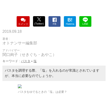
B!
(Twitter)
コメント
FB
Hatena
LINE
2019.09.18
著者 :
オトナンサー編集部
アドバイザー :
関口絢子（せきぐち・あやこ）
キーワード :
パスタ
•
塩
パスタを調理する際、「塩」を入れるのが常識とされています
が、本当に必要なのでしょうか。
パスタをゆでるときの「塩」は必要？