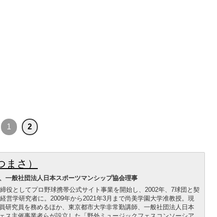
1
2
つまさ）
、一般社団法人日本スポーツマンシップ協会理事
取締役としてプロ野球携帯公式サイト事業を開始し、2002年、7球団と契
経営学研究者に。2009年から2021年3月まで尚美学園大学准教授。現
員研究員を務めるほか、東京都市大学非常勤講師、一般社団法人日本
ェス主催事業者らが設立した「野外ミュージックフェスコンソーシア