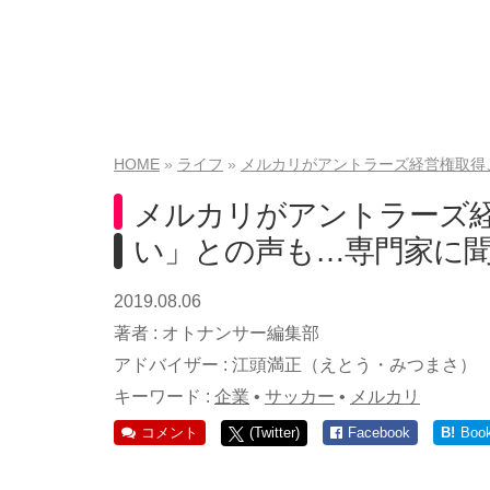
HOME
ライフ
メルカリがアントラーズ経営権取得
メルカリがアントラーズ経
い」との声も…専門家に
2019.08.06
著者 :
オトナンサー編集部
アドバイザー :
江頭満正（えとう・みつまさ）
キーワード :
企業
•
サッカー
•
メルカリ
コメント
(Twitter)
Facebook
B!
Boo