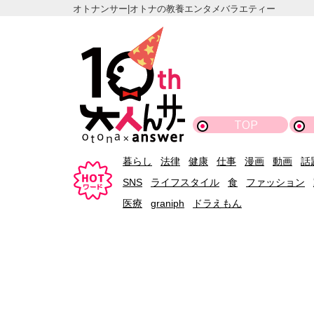
オトナンサー|オトナの教養エンタメバラエティー
TOP
暮らし
法律
健康
仕事
漫画
動画
話
SNS
ライフスタイル
食
ファッション
医療
graniph
ドラえもん