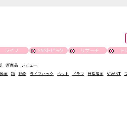
ライフ
SNSトピック
リサーチ
ト
題
新商品
レビュー
動画
猫
動物
ライフハック
ペット
ドラマ
日常漫画
VIVANT