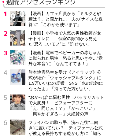
週間アクセスランキング
【漫画】カフェ店員から「ミルクと砂
糖は？」と聞かれ… 夫の“ナイスな返
答”に「これから使います」
【漫画】小学校で人気の男性教師が女
子トイレに… 個室の隙間から見え
た“恐ろしいモノ”に「許せない」
【漫画】電車でベビーカーの赤ちゃん
に蹴られた男性 怒ると思いきや…“意
外な本音”に「なんてすてき！」
熊本地震発生を受け《アイラップ》公
式が紹介「ウォッシャブルタンク」に
1.9万いいねの反響 SNS「水の節約に
なったよ」「持ってた方がよい」
“おかっぱ”に悩む男性→バッサリカット
で大変身！ ビフォーアフターに
「え、同じ人！？」「かっこいい」
「爽やかすぎる～」大絶賛の声
フライパンの取っ手、洗った後“上向
き”に置いてない？ ティファール公式
が教える長持ちする乾かし方に「知ら