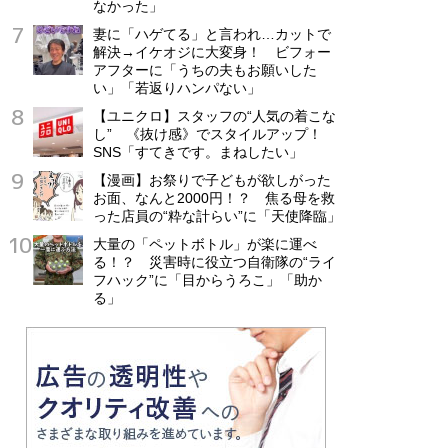
なかった」
妻に「ハゲてる」と言われ…カットで
解決→イケオジに大変身！ ビフォー
アフターに「うちの夫もお願いした
い」「若返りハンパない」
【ユニクロ】スタッフの“人気の着こな
し” 《抜け感》でスタイルアップ！
SNS「すてきです。まねしたい」
【漫画】お祭りで子どもが欲しがった
お面、なんと2000円！？ 焦る母を救
った店員の“粋な計らい”に「天使降臨」
大量の「ペットボトル」が楽に運べ
る！？ 災害時に役立つ自衛隊の“ライ
フハック”に「目からうろこ」「助か
る」