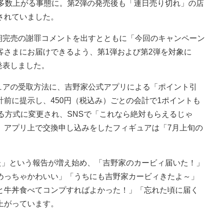
多数上がる事態に。第2弾の発売後も「連日売り切れ」の店
されていました。
期完売の謝罪コメントを出すとともに「今回のキャンペーン
客さまにお届けできるよう、第1弾および第2弾を対象に
発表しました。
ュアの受取方法に、吉野家公式アプリによる「ポイント引
前に提示し、450円（税込み）ごとの会計で1ポイントも
る方式に変更され、SNSで「これなら絶対もらえるじゃ
、アプリ上で交換申し込みをしたフィギュアは「7月上旬の
た」という報告が増え始め、「吉野家のカービィ届いた！」
めっちゃかわいい」「うちにも吉野家カービィきたよ～」
と牛丼食べてコンプすればよかった！」「忘れた頃に届く
上がっています。