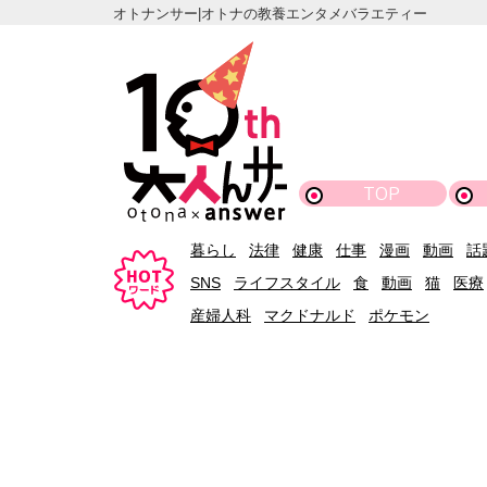
オトナンサー|オトナの教養エンタメバラエティー
TOP
暮らし
法律
健康
仕事
漫画
動画
話
SNS
ライフスタイル
食
動画
猫
医療
産婦人科
マクドナルド
ポケモン