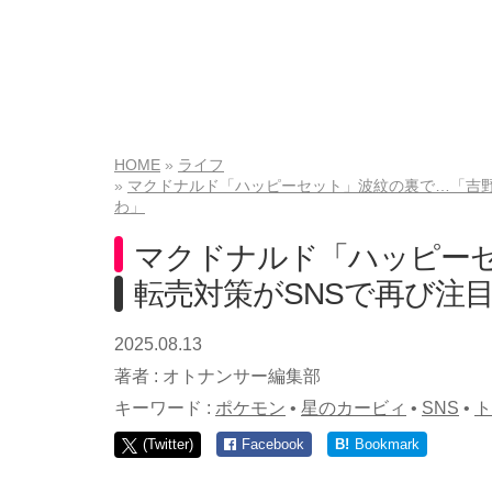
HOME
ライフ
マクドナルド「ハッピーセット」波紋の裏で…「吉野
わ」
マクドナルド「ハッピー
転売対策がSNSで再び注
2025.08.13
著者 :
オトナンサー編集部
キーワード :
ポケモン
•
星のカービィ
•
SNS
•
ト
(Twitter)
Facebook
B!
Bookmark