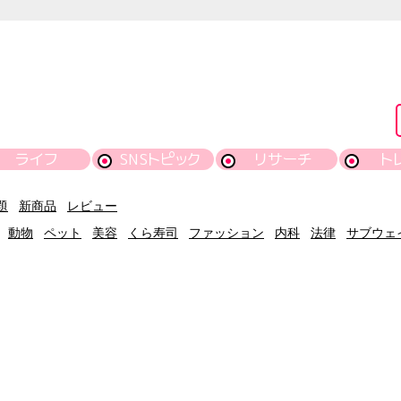
ライフ
SNSトピック
リサーチ
ト
題
新商品
レビュー
動物
ペット
美容
くら寿司
ファッション
内科
法律
サブウェ