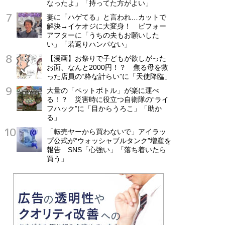
なったよ」「持ってた方がよい」
妻に「ハゲてる」と言われ…カットで
解決→イケオジに大変身！ ビフォー
アフターに「うちの夫もお願いした
い」「若返りハンパない」
【漫画】お祭りで子どもが欲しがった
お面、なんと2000円！？ 焦る母を救
った店員の“粋な計らい”に「天使降臨」
大量の「ペットボトル」が楽に運べ
る！？ 災害時に役立つ自衛隊の“ライ
フハック”に「目からうろこ」「助か
る」
「転売ヤーから買わないで」アイラッ
プ公式が“ウォッシャブルタンク”増産を
報告 SNS「心強い」「落ち着いたら
買う」