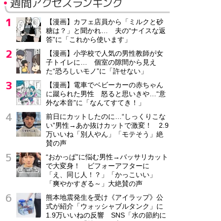
週間アクセスランキング
【漫画】カフェ店員から「ミルクと砂
糖は？」と聞かれ… 夫の“ナイスな返
答”に「これから使います」
【漫画】小学校で人気の男性教師が女
子トイレに… 個室の隙間から見え
た“恐ろしいモノ”に「許せない」
【漫画】電車でベビーカーの赤ちゃん
に蹴られた男性 怒ると思いきや…“意
外な本音”に「なんてすてき！」
前日にカットしたのに…“しっくりこな
い”男性→あか抜けカットで激変！ 2.9
万いいね「別人やん」「モテそう」絶
賛の声
“おかっぱ”に悩む男性→バッサリカット
で大変身！ ビフォーアフターに
「え、同じ人！？」「かっこいい」
「爽やかすぎる～」大絶賛の声
熊本地震発生を受け《アイラップ》公
式が紹介「ウォッシャブルタンク」に
1.9万いいねの反響 SNS「水の節約に