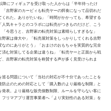
以降にフィギュアを受け取った人からは「半年待ったけ
」「吉野家のカービィも転売ヤーの餌食になって品切れだ
てくれた。ありがたいね」「時間がかかっても、希望する
「人気キャラとのコラボには転売がつきものだけど、こう
」「今思うと、吉野家の転売対策は素晴らしすぎるな」
吉野家は偉大や」「転売屋対策をしっかりしてくれる吉野
変なのにありがとう」「おまけのおもちゃを実質的な完全
て済む対策してる企業は違うね」「転売ヤーと正面から戦
ど、吉野家の転売対策を称賛する声が多く見受けられま
巡る問題について「当社の対応が不十分であったことを
発防止のための対応として「購入数のより厳格な制限」と
を発表。より厳格な販売個数制限、ルールを守らない客に
、フリマアプリ運営事業者へ「より実効性のある対策」を