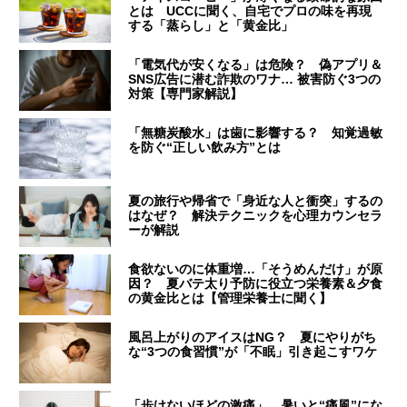
とは UCCに聞く、自宅でプロの味を再現
する「蒸らし」と「黄金比」
「電気代が安くなる」は危険？ 偽アプリ＆
SNS広告に潜む詐欺のワナ… 被害防ぐ3つの
対策【専門家解説】
「無糖炭酸水」は歯に影響する？ 知覚過敏
を防ぐ“正しい飲み方”とは
夏の旅行や帰省で「身近な人と衝突」するの
はなぜ？ 解決テクニックを心理カウンセラ
ーが解説
食欲ないのに体重増…「そうめんだけ」が原
因？ 夏バテ太り予防に役立つ栄養素＆夕食
の黄金比とは【管理栄養士に聞く】
風呂上がりのアイスはNG？ 夏にやりがち
な“3つの食習慣”が「不眠」引き起こすワケ
「歩けないほどの激痛」 暑いと“痛風”にな