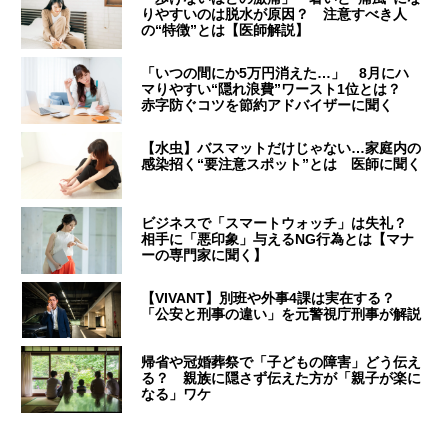
りやすいのは脱水が原因？ 注意すべき人
の“特徴”とは【医師解説】
「いつの間にか5万円消えた…」 8月にハ
マりやすい“隠れ浪費”ワースト1位とは？
赤字防ぐコツを節約アドバイザーに聞く
【水虫】バスマットだけじゃない…家庭内の
感染招く“要注意スポット”とは 医師に聞く
ビジネスで「スマートウォッチ」は失礼？
相手に「悪印象」与えるNG行為とは【マナ
ーの専門家に聞く】
【VIVANT】別班や外事4課は実在する？
「公安と刑事の違い」を元警視庁刑事が解説
帰省や冠婚葬祭で「子どもの障害」どう伝え
る？ 親族に隠さず伝えた方が「親子が楽に
なる」ワケ