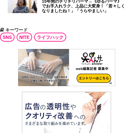
15年間のチリチリパーマ→《ゆるパーマ》
でお手入れラク、上品に大変身！「若々しく
なりましたね！」「うらやましい」
キーワード
SNS
NITE
ライフハック