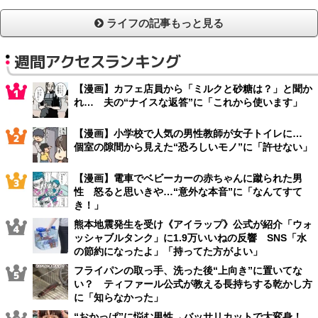
ライフの記事もっと見る
週間アクセスランキング
【漫画】カフェ店員から「ミルクと砂糖は？」と聞か
れ… 夫の“ナイスな返答”に「これから使います」
【漫画】小学校で人気の男性教師が女子トイレに…
個室の隙間から見えた“恐ろしいモノ”に「許せない」
【漫画】電車でベビーカーの赤ちゃんに蹴られた男
性 怒ると思いきや…“意外な本音”に「なんてすて
き！」
熊本地震発生を受け《アイラップ》公式が紹介「ウォ
ッシャブルタンク」に1.9万いいねの反響 SNS「水
の節約になったよ」「持ってた方がよい」
フライパンの取っ手、洗った後“上向き”に置いてな
い？ ティファール公式が教える長持ちする乾かし方
に「知らなかった」
“おかっぱ”に悩む男性→バッサリカットで大変身！