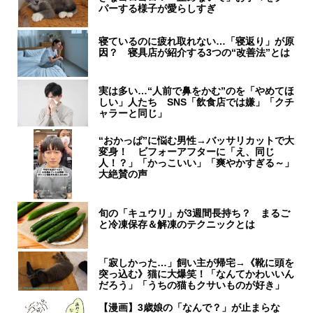
パーする様子が愛らしすぎ
寝ているのに疲れ取れない…「寝返り」が原
因？ 寝具店が紹介する3つの“改善法”とは
実は多い…“人前で鼻をかむ”のを「やめてほ
しい」人たち SNS「飲食店では嫌」「クチ
ャラーと同じ」
“おかっぱ”に悩む男性→バッサリカットで大
変身！ ビフォーアフターに「え、同じ
人！？」「かっこいい」「爽やかすぎる～」
大絶賛の声
旬の「キュウリ」が3週間長持ち？ まるご
と冷凍保存＆解凍のテクニックとは
「寂しかった…」飼い主が帰宅→《靴に頭を
突っ込む》猫に大爆笑！「なんてかわいいん
だろう」「うちの猫もクサいものが好き」
【漫画】3歳娘の「なんで？」が止まらな