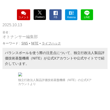
B!
(Twitter)
コメント
FB
Hatena
LINE
2025.10.13
著者 :
オトナンサー編集部
キーワード :
SNS
•
NITE
•
ライフハック
バランスボールを使う際の注意点について、独立行政法人製品評
価技術基盤機構（NITE）が公式Xアカウントや公式サイトでで紹
介しています。
独立行政法人製品評価技術基盤機構（NITE）の公式Xア
カウントより