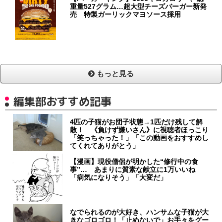
重量527グラム…超大型チーズバーガー新発
売 特製ガーリックマヨソース採用
もっと見る
編集部おすすめ記事
4匹の子猫がお団子状態→1匹だけ残して解
散！ 《負けず嫌いさん》に視聴者ほっこり
「笑っちゃった！」「この動画をおすすめし
てくれてありがとう」
【漫画】現役僧侶が明かした“修行中の食
事”… あまりに質素な献立に1万いいね
「病気になりそう」「大変だ」
なでられるのが大好き、ハンサムな子猫が大
きなゴロゴロ！「止めないで」お手々をグー