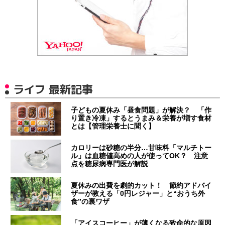
ライフ 最新記事
子どもの夏休み「昼食問題」が解決？ 「作
り置き冷凍」するとうまみ＆栄養が増す食材
とは【管理栄養士に聞く】
カロリーは砂糖の半分…甘味料「マルチトー
ル」は血糖値高めの人が使ってOK？ 注意
点を糖尿病専門医が解説
夏休みの出費を劇的カット！ 節約アドバイ
ザーが教える「0円レジャー」と“おうち外
食”の裏ワザ
「アイスコーヒー」が薄くなる致命的な原因