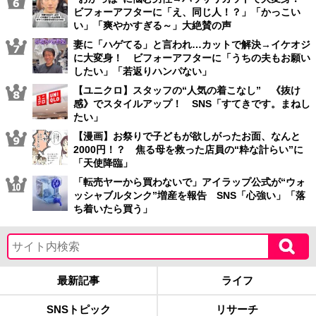
ビフォーアフターに「え、同じ人！？」「かっこい
い」「爽やかすぎる～」大絶賛の声
妻に「ハゲてる」と言われ…カットで解決→イケオジ
に大変身！ ビフォーアフターに「うちの夫もお願い
したい」「若返りハンパない」
【ユニクロ】スタッフの“人気の着こなし” 《抜け
感》でスタイルアップ！ SNS「すてきです。まねし
たい」
【漫画】お祭りで子どもが欲しがったお面、なんと
2000円！？ 焦る母を救った店員の“粋な計らい”に
「天使降臨」
「転売ヤーから買わないで」アイラップ公式が“ウォ
ッシャブルタンク”増産を報告 SNS「心強い」「落
ち着いたら買う」
最新記事
ライフ
SNSトピック
リサーチ