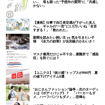
い… 母も困った“予想外の質問”に「共感し
かない」
【漫画】仕事で自己肯定感が下がった友人
へ… ギャルの“一言”に1.3万いいね「名言
すぎる！」「救われた」
新聞を読みたい飼い主 vs 気を引きたい子
猫 《全力の妨害》が反則級のかわいさ！
マスク着用だけじゃ不十分…避難所で「感染
症」を防ぐには？
【ユニクロ】“抜け感”トップスが990円 夏
の値下げアイテム6選
“おじさんファッション”論争→次のターゲッ
トは《ボディバッグ》？ 「パーカーもダ
メ、ハーフパンツもダメ」…悲鳴も