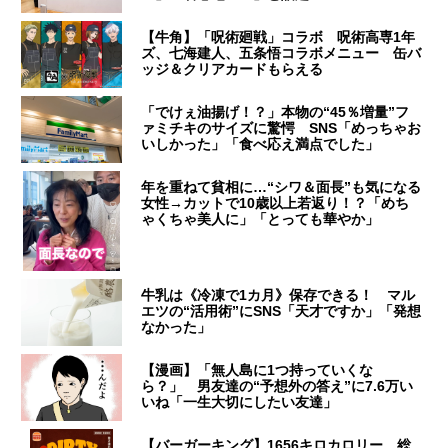
【牛角】「呪術廻戦」コラボ 呪術高専1年
ズ、七海建人、五条悟コラボメニュー 缶バ
ッジ＆クリアカードもらえる
「でけぇ油揚げ！？」本物の“45％増量”フ
ァミチキのサイズに驚愕 SNS「めっちゃお
いしかった」「食べ応え満点でした」
年を重ねて貧相に…“シワ＆面長”も気になる
女性→カットで10歳以上若返り！？「めち
ゃくちゃ美人に」「とっても華やか」
牛乳は《冷凍で1カ月》保存できる！ マル
エツの“活用術”にSNS「天才ですか」「発想
なかった」
【漫画】「無人島に1つ持っていくな
ら？」 男友達の“予想外の答え”に7.6万い
いね「一生大切にしたい友達」
【バーガーキング】1656キロカロリー、総