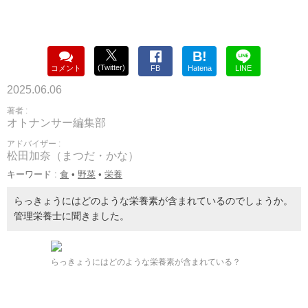
B!
(Twitter)
コメント
FB
Hatena
LINE
2025.06.06
著者 :
オトナンサー編集部
アドバイザー :
松田加奈（まつだ・かな）
キーワード :
食
•
野菜
•
栄養
らっきょうにはどのような栄養素が含まれているのでしょうか。
管理栄養士に聞きました。
らっきょうにはどのような栄養素が含まれている？