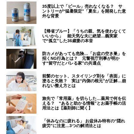
35度以上で「ビール」売れなくなる？ サ
ントリーが“猛暑限定”「夏生」を開発した意
外な背景
【帰省ブルー】「うちの親、気を使わなくて
いいから」 能天気な夫に絶望…義実家
で“孤立”した36歳妻の本音
防カメがあっても危険…「お盆の空き巣」を
招くNG行為とは？ 元警視庁刑事が明か
す“留守だとバレる家”の共通点
前髪のセット、スタイリング剤を「表面」に
塗ると失敗？ 実は“内側の根元”が正解…崩
れない整え方とは
旅先で「常用薬」を切らした…薬局で何を伝
える？ “あると助かる情報”とお薬手帳の活
用法とは【薬剤師に聞く】
「休みなのに疲れる」 お盆休み特有の“隠れ
疲労”に注意…3つの解消法とは