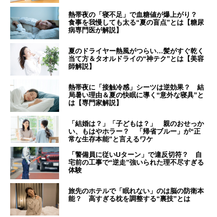
熱帯夜の「寝不足」で血糖値が爆上がり？
食事を我慢しても太る“夏の盲点”とは【糖尿
病専門医が解説】
夏のドライヤー熱風がつらい…髪がすぐ乾く
当て方＆タオルドライの“神テク”とは【美容
師解説】
熱帯夜に「接触冷感」シーツは逆効果？ 結
局暑い理由＆夏の快眠に導く“意外な寝具”と
は【専門家解説】
「結婚は？」「子どもは？」 親のおせっか
い、もはやホラー？ 「帰省ブルー」が“正
常な生存本能”と言えるワケ
「警備員に従いUターン」で違反切符？ 自
宅前の工事で“逆走”強いられた理不尽すぎる
体験
旅先のホテルで「眠れない」のは脳の防衛本
能？ 高すぎる枕を調整する“裏技”とは