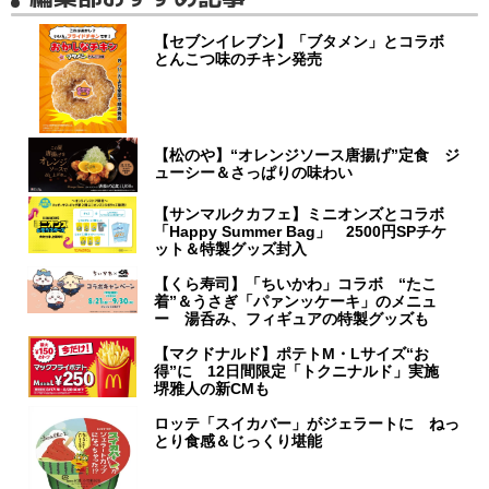
【セブンイレブン】「ブタメン」とコラボ
とんこつ味のチキン発売
【松のや】“オレンジソース唐揚げ”定食 ジ
ューシー＆さっぱりの味わい
【サンマルクカフェ】ミニオンズとコラボ
「Happy Summer Bag」 2500円SPチケ
ット＆特製グッズ封入
【くら寿司】「ちいかわ」コラボ “たこ
着”＆うさぎ「パァンッケーキ」のメニュ
ー 湯呑み、フィギュアの特製グッズも
【マクドナルド】ポテトM・Lサイズ“お
得”に 12日間限定「トクニナルド」実施
堺雅人の新CMも
ロッテ「スイカバー」がジェラートに ねっ
とり食感＆じっくり堪能