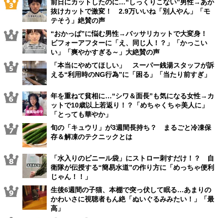
前日にカットしたのに…“しっくりこない”男性→あか
抜けカットで激変！ 2.9万いいね「別人やん」「モ
テそう」絶賛の声
“おかっぱ”に悩む男性→バッサリカットで大変身！
ビフォーアフターに「え、同じ人！？」「かっこい
い」「爽やかすぎる～」大絶賛の声
「本当にやめてほしい」 スーパー銭湯スタッフが訴
える“利用時のNG行為”に「困る」「当たり前すぎ」
年を重ねて貧相に…“シワ＆面長”も気になる女性→カ
ットで10歳以上若返り！？「めちゃくちゃ美人に」
「とっても華やか」
旬の「キュウリ」が3週間長持ち？ まるごと冷凍保
存＆解凍のテクニックとは
「水入りのビニール袋」にストロー刺すだけ！？ 自
衛隊が伝授する“簡易水道”の作り方に「めっちゃ便利
じゃん！！」
生後6週間の子猫、本棚で突っ伏して眠る…あまりの
かわいさに視聴者もん絶「ぬいぐるみみたい！」「最
高」