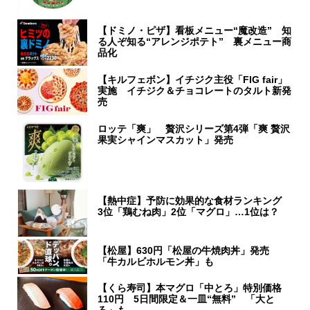
【ドミノ・ピザ】看板メニュー“魔改造” 知
る人ぞ知る“アレンジポテト” 裏メニュー商
品化
【キルフェボン】イチジク主役「FIG fair」
実施 イチジク＆チョコレートのタルト新発
売
ロッテ「爽」 贅沢シリーズ第4弾「爽 贅沢
果実シャインマスカット」発売
【熱中症】予防に効果的な食材ランキング
3位「鶏むね肉」2位「マグロ」…1位は？
【松屋】630円「松屋の牛焼肉丼」発売
「牛カルビホルモン丼」も
【くら寿司】本マグロ「中とろ」特別価格
110円 5日間限定＆一皿“無料” 「大と