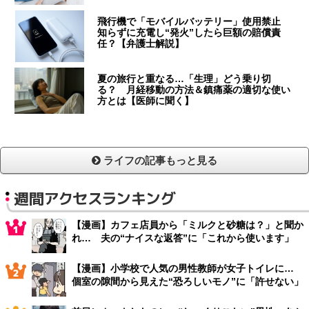
飛行機で「モバイルバッテリー」使用禁止
知らずに充電し“発火”したら巨額の賠償責
任？【弁護士解説】
夏の旅行と重なる…「生理」どう乗り切
る？ 月経移動の方法＆鎮痛薬の適切な使い
方とは【医師に聞く】
ライフの記事もっと見る
週間アクセスランキング
【漫画】カフェ店員から「ミルクと砂糖は？」と聞か
れ… 夫の“ナイスな返答”に「これから使います」
【漫画】小学校で人気の男性教師が女子トイレに…
個室の隙間から見えた“恐ろしいモノ”に「許せない」