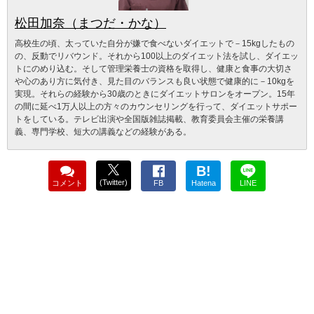
松田加奈（まつだ・かな）
高校生の頃、太っていた自分が嫌で食べないダイエットで－15kgしたもの
の、反動でリバウンド。それから100以上のダイエット法を試し、ダイエッ
トにのめり込む。そして管理栄養士の資格を取得し、健康と食事の大切さ
や心のあり方に気付き、見た目のバランスも良い状態で健康的に－10kgを
実現。それらの経験から30歳のときにダイエットサロンをオープン。15年
の間に延べ1万人以上の方々のカウンセリングを行って、ダイエットサポー
トをしている。テレビ出演や全国版雑誌掲載、教育委員会主催の栄養講
義、専門学校、短大の講義などの経験がある。
B!
(Twitter)
コメント
FB
Hatena
LINE