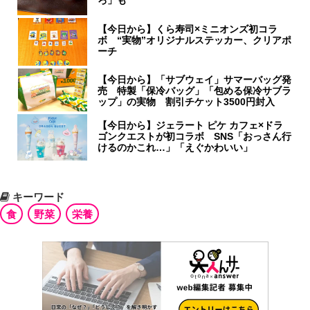
ろ」も
【今日から】くら寿司×ミニオンズ初コラ
ボ “実物”オリジナルステッカー、クリアポ
ーチ
【今日から】「サブウェイ」サマーバッグ発
売 特製「保冷バッグ」「包める保冷サブラ
ップ」の実物 割引チケット3500円封入
【今日から】ジェラート ピケ カフェ×ドラ
ゴンクエストが初コラボ SNS「おっさん行
けるのかこれ…」「えぐかわいい」
キーワード
食
野菜
栄養