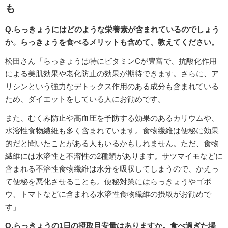
も
Q.らっきょうにはどのような栄養素が含まれているのでしょう
か。らっきょうを食べるメリットも含めて、教えてください。
松田さん「らっきょうは特にビタミンCが豊富で、抗酸化作用
による美肌効果や老化防止の効果が期待できます。さらに、ア
リシンという強力なデトックス作用のある成分も含まれている
ため、ダイエットをしている人にお勧めです。
また、むくみ防止や高血圧を予防する効果のあるカリウムや、
水溶性食物繊維も多く含まれています。食物繊維は便秘に効果
的だと聞いたことがある人もいるかもしれません。ただ、食物
繊維には水溶性と不溶性の2種類があります。サツマイモなどに
含まれる不溶性食物繊維は水分を吸収してしまうので、かえっ
て便秘を悪化させることも。便秘対策にはらっきょうやゴボ
ウ、トマトなどに含まれる水溶性食物繊維の摂取がお勧めで
す」
Q.らっきょうの1日の摂取目安量はありますか。食べ過ぎた場