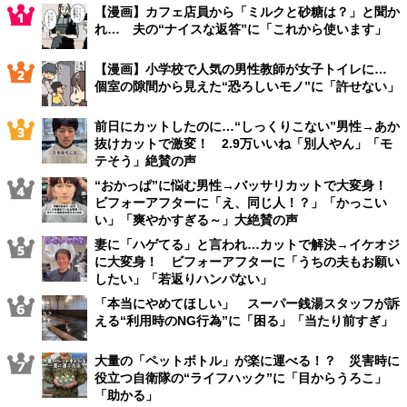
【漫画】カフェ店員から「ミルクと砂糖は？」と聞か
れ… 夫の“ナイスな返答”に「これから使います」
【漫画】小学校で人気の男性教師が女子トイレに…
個室の隙間から見えた“恐ろしいモノ”に「許せない」
前日にカットしたのに…“しっくりこない”男性→あか
抜けカットで激変！ 2.9万いいね「別人やん」「モ
テそう」絶賛の声
“おかっぱ”に悩む男性→バッサリカットで大変身！
ビフォーアフターに「え、同じ人！？」「かっこい
い」「爽やかすぎる～」大絶賛の声
妻に「ハゲてる」と言われ…カットで解決→イケオジ
に大変身！ ビフォーアフターに「うちの夫もお願い
したい」「若返りハンパない」
「本当にやめてほしい」 スーパー銭湯スタッフが訴
える“利用時のNG行為”に「困る」「当たり前すぎ」
大量の「ペットボトル」が楽に運べる！？ 災害時に
役立つ自衛隊の“ライフハック”に「目からうろこ」
「助かる」