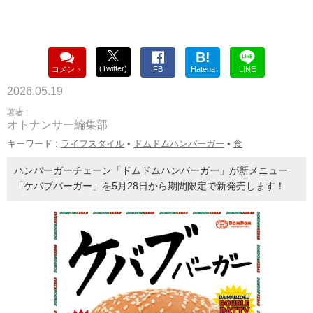
B!
(Twitter)
コメント
FB
Hatena
LINE
2026.05.19
著者 :
オトナンサー編集部
キーワード :
ライフスタイル
•
ドムドムハンバーガー
•
食
ハンバーガーチェーン「ドムドムハンバーガー」が新メニュー
「ケバブバーガー」を5月28日から期間限定で新発売します！