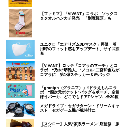
【ファミマ】「VIVANT」コラボ ソックス
＆タオルハンカチ発売 「別班饅頭」も
ユニクロ「エアリズム3Dマスク」再販 着
用時のフィット感をアップデート、サイズ拡
充
【VIVANT】ロッテ「コアラのマーチ」とコ
ラボ “乃木”堺雅人、“ノコル”二宮和也らが
コアラに 第1弾ステッカー＆缶バッジ
「graniph（グラニフ）」×ドラえもんコラ
ボ “四次元ポケット”バッグ＆ポーチ、空気
ほうパーカ、どこでもドアTシャツ…全20種
メガドライブ・セガサターン・ドリームキャ
スト セガゲーム機が腕時計に
【スシロー】人気“家系ラーメン”店監修「豚