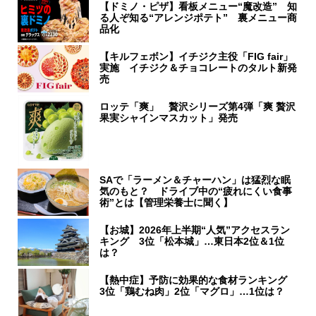
【ドミノ・ピザ】看板メニュー“魔改造” 知
る人ぞ知る“アレンジポテト” 裏メニュー商
品化
【キルフェボン】イチジク主役「FIG fair」
実施 イチジク＆チョコレートのタルト新発
売
ロッテ「爽」 贅沢シリーズ第4弾「爽 贅沢
果実シャインマスカット」発売
SAで「ラーメン＆チャーハン」は猛烈な眠
気のもと？ ドライブ中の“疲れにくい食事
術”とは【管理栄養士に聞く】
【お城】2026年上半期“人気”アクセスラン
キング 3位「松本城」…東日本2位＆1位
は？
【熱中症】予防に効果的な食材ランキング
3位「鶏むね肉」2位「マグロ」…1位は？