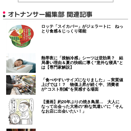
オトナンサー編集部 関連記事
ロッテ「スイカバー」がジェラートに ねっ
とり食感＆じっくり堪能
熱帯夜に「接触冷感」シーツは逆効果？ 結
局暑い理由＆夏の快眠に導く“意外な寝具”と
は【専門家解説】
「食べやすいサイズになりました」→実質値
上げでは！？ 物価上昇が続く中、消費者
が“コスト削減”を実感する場面
【漫画】約20年ぶりの焼き鳥屋… 大人に
なって出会った大将の“粋な気遣い”に「そん
なお店に出会いたい！」