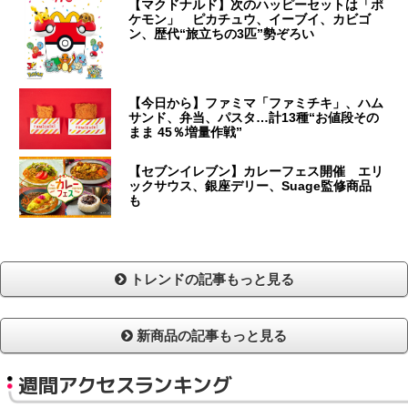
【マクドナルド】次のハッピーセットは「ポ
ケモン」 ピカチュウ、イーブイ、カビゴ
ン、歴代“旅立ちの3匹”勢ぞろい
【今日から】ファミマ「ファミチキ」、ハム
サンド、弁当、パスタ…計13種“お値段その
まま 45％増量作戦”
【セブンイレブン】カレーフェス開催 エリ
ックサウス、銀座デリー、Suage監修商品
も
トレンドの記事もっと見る
新商品の記事もっと見る
週間アクセスランキング