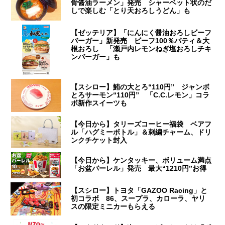
骨醤油ラーメン」発売 シャーベット状のだ
しで楽しむ「とり天おろしうどん」も
【ゼッテリア】「にんにく醤油おろしビーフ
バーガー」新発売 ビーフ100％パティ＆大
根おろし 「瀬戸内レモンねぎ塩おろしチキ
ンバーガー」も
【スシロー】鮪の大とろ“110円” ジャンボ
とろサーモン“110円” 「C.C.レモン」コラ
ボ新作スイーツも
【今日から】タリーズコーヒー福袋 ベアフ
ル「ハグミーボトル」＆刺繍チャーム、ドリ
ンクチケット封入
【今日から】ケンタッキー、ボリューム満点
「お盆バーレル」発売 最大“1210円”お得
【スシロー】トヨタ「GAZOO Racing」と
初コラボ 86、スープラ、カローラ、ヤリ
スの限定ミニカーもらえる