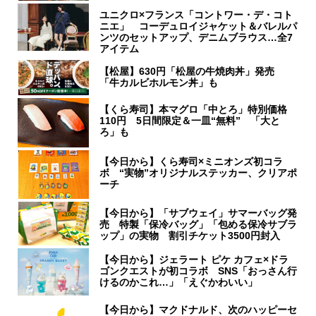
ユニクロ×フランス「コントワー・デ・コト
ニエ」 コーデュロイジャケット＆バレルパ
ンツのセットアップ、デニムブラウス…全7
アイテム
【松屋】630円「松屋の牛焼肉丼」発売
「牛カルビホルモン丼」も
【くら寿司】本マグロ「中とろ」特別価格
110円 5日間限定＆一皿“無料” 「大と
ろ」も
【今日から】くら寿司×ミニオンズ初コラ
ボ “実物”オリジナルステッカー、クリアポ
ーチ
【今日から】「サブウェイ」サマーバッグ発
売 特製「保冷バッグ」「包める保冷サブラ
ップ」の実物 割引チケット3500円封入
【今日から】ジェラート ピケ カフェ×ドラ
ゴンクエストが初コラボ SNS「おっさん行
けるのかこれ…」「えぐかわいい」
【今日から】マクドナルド、次のハッピーセ