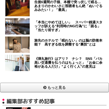
生後6週間の子猫、本棚で突っ伏して眠る…
あまりのかわいさに視聴者もん絶「ぬいぐる
みみたい！」「最高」
「本当にやめてほしい」 スーパー銭湯スタ
ッフが訴える“利用時のNG行為”に「困る」
「当たり前すぎ」
旅先のホテルで「眠れない」のは脳の防衛本
能？ 高すぎる枕を調整する“裏技”とは
《弾丸旅行》はアリ？ ナシ？ SNS「バカ
高い交通費を払うのはちょっと」「お金に余
裕がある人だけ」“よく行く人”の意見は
もっと見る
編集部おすすめ記事