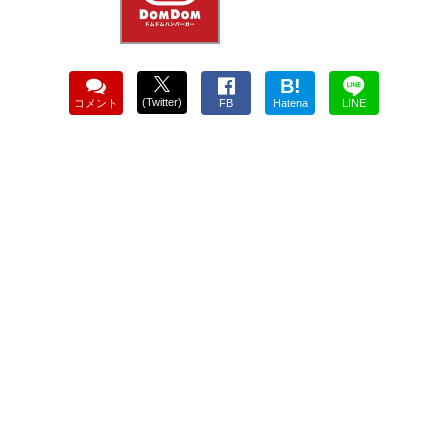
B!
(Twitter)
コメント
FB
Hatena
LINE