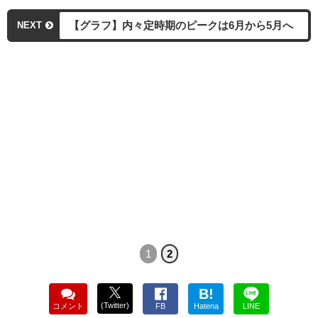
【グラフ】内々定時期のピークは6月から5月へ
NEXT
1
2
B!
(Twitter)
コメント
FB
Hatena
LINE