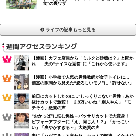
食”の裏ワザ
ライフの記事もっと見る
週間アクセスランキング
【漫画】カフェ店員から「ミルクと砂糖は？」と聞か
れ… 夫の“ナイスな返答”に「これから使います」
【漫画】小学校で人気の男性教師が女子トイレに…
個室の隙間から見えた“恐ろしいモノ”に「許せない」
前日にカットしたのに…“しっくりこない”男性→あか
抜けカットで激変！ 2.9万いいね「別人やん」「モ
テそう」絶賛の声
“おかっぱ”に悩む男性→バッサリカットで大変身！
ビフォーアフターに「え、同じ人！？」「かっこい
い」「爽やかすぎる～」大絶賛の声
妻に「ハゲてる」と言われ…カットで解決→イケオジ