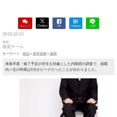
B!
(Twitter)
コメント
FB
Hatena
LINE
2018.10.10
著者 :
報道チーム
キーワード :
就活
•
新卒採用
•
雇用
来春卒業・修了予定の学生を対象にした内閣府の調査で、就職
内々定の時期は5月がピークだったことが分かりました。