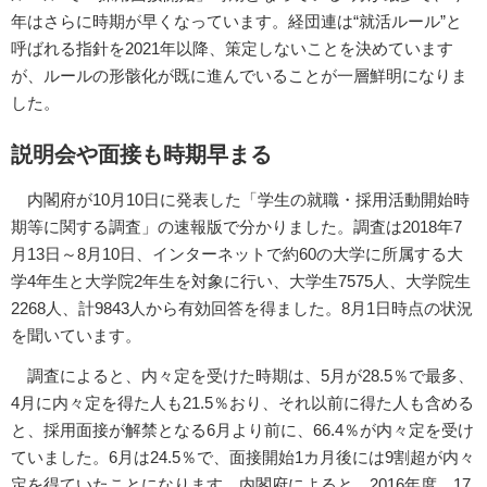
年はさらに時期が早くなっています。経団連は“就活ルール”と
呼ばれる指針を2021年以降、策定しないことを決めています
が、ルールの形骸化が既に進んでいることが一層鮮明になりま
した。
説明会や面接も時期早まる
内閣府が10月10日に発表した「学生の就職・採用活動開始時
期等に関する調査」の速報版で分かりました。調査は2018年7
月13日～8月10日、インターネットで約60の大学に所属する大
学4年生と大学院2年生を対象に行い、大学生7575人、大学院生
2268人、計9843人から有効回答を得ました。8月1日時点の状況
を聞いています。
調査によると、内々定を受けた時期は、5月が28.5％で最多、
4月に内々定を得た人も21.5％おり、それ以前に得た人も含める
と、採用面接が解禁となる6月より前に、66.4％が内々定を受け
ていました。6月は24.5％で、面接開始1カ月後には9割超が内々
定を得ていたことになります。内閣府によると、2016年度、17