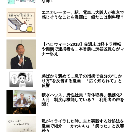
な海！
エスカレーター、駅、電車…大阪人が東京で
感じそうなことを漫画に 銀だこは別料理？
【ハロウィーン2018】先週末は軽トラ横転
や痴漢で逮捕者も…本番前に渋谷区長らがマ
ナー訴え
弟ばかり褒めて…息子の指摘で自分の“しか
り方”を反省する漫画 「広く知られて」と
反響
積水ハウス、男性社員「育休取得」義務化2
カ月 制度は機能している？ 利用者の声を
聞く
私がイライラした時…夫と実践する対処法を
漫画で紹介 「かわいい」「笑った」と反響
続々