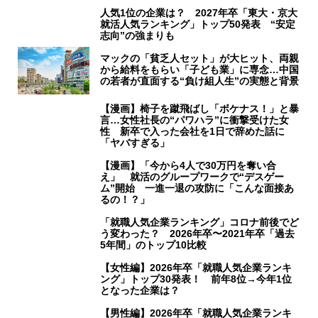
人気1位の企業は？ 2027年卒「東大・京大
就活人気ランキング」トップ50発表 “安定
志向”の強まりも
マックの「貧乏人セット」が大ヒット、両親
から給料をもらい「子ども業」に専念…中国
の若者が直面する“負け組人生”の実態と背景
【漫画】椅子を蹴飛ばし「ボケナス！」と暴
言…女性社長の“パワハラ”に衝撃受けた女
性 新卒で入った会社を1日で辞めた話に
「ヤバすぎる」
【漫画】「今から4人で30万円を奪い合
え」 就活のグループワークで“デスゲー
ム”開始 一進一退の攻防に「こんな面接あ
るの！？」
「就職人気企業ランキング」コロナ前後でど
う変わった？ 2026年卒〜2021年卒「過去
5年間」のトップ10比較
【女性編】2026年卒「就職人気企業ランキ
ング」トップ30発表！ 前年8位→今年1位
となった企業は？
【男性編】2026年卒「就職人気企業ランキ