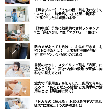
【帰省ブルー】「うちの親、気を使わなくて
いいから」 能天気な夫に絶望…義実家
で“孤立”した36歳妻の本音
【熱中症】予防に効果的な食材ランキング
3位「鶏むね肉」2位「マグロ」…1位は？
防カメがあっても危険…「お盆の空き巣」を
招くNG行為とは？ 元警視庁刑事が明か
す“留守だとバレる家”の共通点
前髪のセット、スタイリング剤を「表面」に
塗ると失敗？ 実は“内側の根元”が正解…崩
れない整え方とは
旅先で「常用薬」を切らした…薬局で何を伝
える？ “あると助かる情報”とお薬手帳の活
用法とは【薬剤師に聞く】
「休みなのに疲れる」 お盆休み特有の“隠れ
疲労”に注意…3つの解消法とは