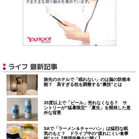
ライフ 最新記事
旅先のホテルで「眠れない」のは脳の防衛本
能？ 高すぎる枕を調整する“裏技”とは
35度以上で「ビール」売れなくなる？ サ
ントリーが“猛暑限定”「夏生」を開発した意
外な背景
SAで「ラーメン＆チャーハン」は猛烈な眠
気のもと？ ドライブ中の“疲れにくい食事
術”とは【管理栄養士に聞く】