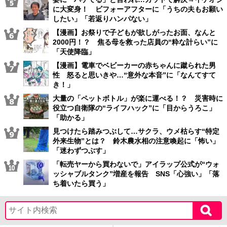
に大変身！ ビフォーアフターに「うちの夫もお願い
したい」「若返りハンパない」
【漫画】お祭りで子どもが欲しがったお面、なんと
2000円！？ 焦る母を救った店員の“粋な計らい”に
「天使降臨」
【漫画】電車でベビーカーの赤ちゃんに蹴られた男
性 怒ると思いきや…“意外な本音”に「なんてすて
き！」
大量の「ペットボトル」が楽に運べる！？ 災害時に
役立つ自衛隊の“ライフハック”に「目からうろこ」
「助かる」
見つけたら踏みつぶして…サクラ、ウメ枯らす“特定
外来生物”とは？ 鈴木農水相の注意喚起に「怖い」
「迷わずつぶす」
「転売ヤーから買わないで」アイラップ公式が“ウォ
ッシャブルタンク”増産を報告 SNS「心強い」「落
ち着いたら買う」