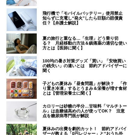
飛行機で「モバイルバッテリー」使用禁止
知らずに充電し“発火”したら巨額の賠償責
任？【弁護士解説】
夏の旅行と重なる…「生理」どう乗り切
る？ 月経移動の方法＆鎮痛薬の適切な使い
方とは【医師に聞く】
100均の暑さ対策グッズ「買い」「安物買い
の銭失い」の違いとは 節約アドバイザーに
聞く
子どもの夏休み「昼食問題」が解決？ 「作
り置き冷凍」するとうまみ＆栄養が増す食材
とは【管理栄養士に聞く】
カロリーは砂糖の半分…甘味料「マルチトー
ル」は血糖値高めの人が使ってOK？ 注意
点を糖尿病専門医が解説
夏休みの出費を劇的カット！ 節約アドバイ
ザーが教える「0円レジャー」と“おうち外