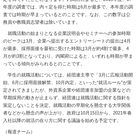
年度の調査では、内々定を得た時期は6月が最多で、本年度の調
査では時期が早まっているとのことです。なお、この数字は公
務員や教職員志望者は除いています。
就職活動の始まりとなる企業説明会やセミナーへの参加時期
のピークは3月、企業へ提出するエントリーシートの提出は4月
が最多、採用面接を最初に受けた時期は3月が約4割で最多、4
月が約3割となっており、内閣府によると、いずれも時期が早ま
っている傾向がみられるとのことです。
学生の就職活動については、経団連主導で「3月に広報活動開
始、6月に採用面接解禁、10月内定」といった“就活ルール”が策
定されてきましたが、外資系企業や経団連非加盟の企業などの
早期採用の動きが止まらず、経団連は就職活動に関する指針を
策定しないことを決定。就職活動の早期化を懸念する大学関係
者などから懸念の声が上がり、政府は10月15日から、2021年春
入社以降の就活の在り方に関する議論を始める予定です。
（報道チーム）