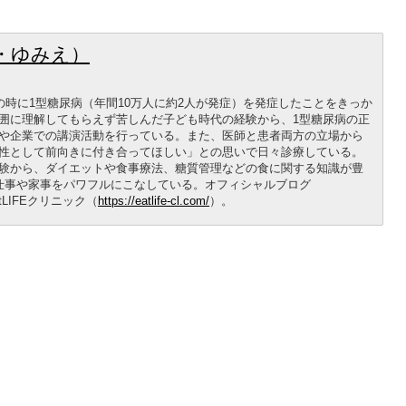
・ゆみえ）
1歳の時に1型糖尿病（年間10万人に約2人が発症）を発症したことをきっか
囲に理解してもらえず苦しんだ子ども時代の経験から、1型糖尿病の正
や企業での講演活動を行っている。また、医師と患者両方の立場から
性として前向きに付き合ってほしい」との思いで日々診療している。
験から、ダイエットや食事療法、糖質管理などの食に関する知識が豊
仕事や家事をパワフルにこなしている。オフィシャルブログ
tLIFEクリニック（
https://eatlife-cl.com/
）。