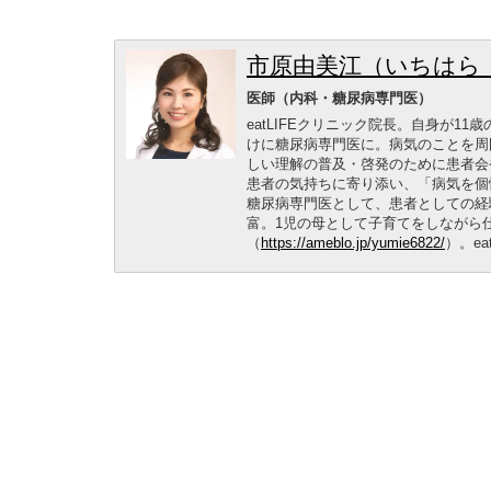
市原由美江（いちはら
医師（内科・糖尿病専門医）
eatLIFEクリニック院長。自身が1
けに糖尿病専門医に。病気のことを周
しい理解の普及・啓発のために患者会
患者の気持ちに寄り添い、「病気を個
糖尿病専門医として、患者としての経
富。1児の母として子育てをしながら
（
https://ameblo.jp/yumie6822/
）。ea