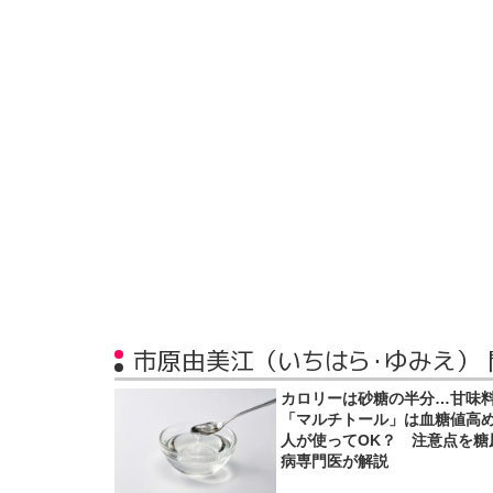
市原由美江（いちはら・ゆみえ）
カロリーは砂糖の半分…甘味
「マルチトール」は血糖値高
人が使ってOK？ 注意点を糖
病専門医が解説