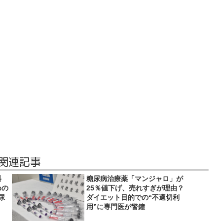
 関連記事
料
糖尿病治療薬「マンジャロ」が
めの
25％値下げ、売れすぎが理由？
尿
ダイエット目的での“不適切利
用”に専門医が警鐘