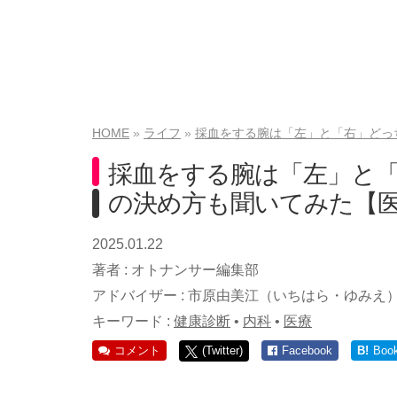
HOME
ライフ
採血をする腕は「左」と「右」どっ
採血をする腕は「左」と
の決め方も聞いてみた【
2025.01.22
著者 :
オトナンサー編集部
アドバイザー :
市原由美江（いちはら・ゆみえ
キーワード :
健康診断
•
内科
•
医療
コメント
(Twitter)
Facebook
B!
Boo