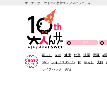
オトナンサー|オトナの教養エンタメバラエティー
TOP
暮らし
法律
健康
仕事
漫画
動画
話
SNS
ライフスタイル
食
暮らし
夫婦
ライフハック
美容