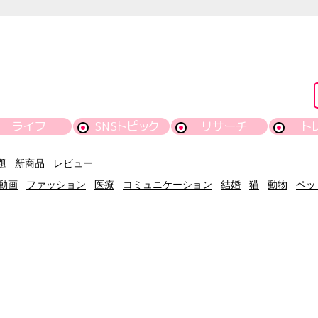
ライフ
SNSトピック
リサーチ
ト
題
新商品
レビュー
動画
ファッション
医療
コミュニケーション
結婚
猫
動物
ペッ