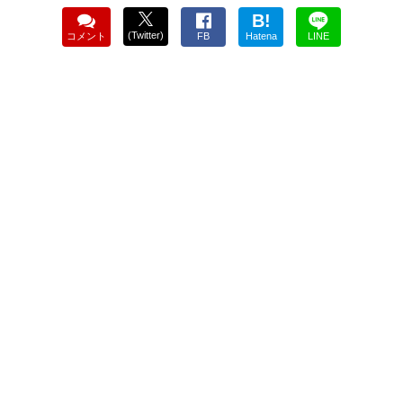
B!
(Twitter)
コメント
FB
Hatena
LINE