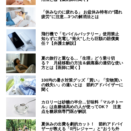
「休みなのに疲れる」 お盆休み特有の“隠れ
疲労”に注意…3つの解消法とは
飛行機で「モバイルバッテリー」使用禁止
知らずに充電し“発火”したら巨額の賠償責
任？【弁護士解説】
夏の旅行と重なる…「生理」どう乗り切
る？ 月経移動の方法＆鎮痛薬の適切な使い
方とは【医師に聞く】
100均の暑さ対策グッズ「買い」「安物買い
の銭失い」の違いとは 節約アドバイザーに
聞く
カロリーは砂糖の半分…甘味料「マルチトー
ル」は血糖値高めの人が使ってOK？ 注意
点を糖尿病専門医が解説
夏休みの出費を劇的カット！ 節約アドバイ
ザーが教える「0円レジャー」と“おうち外