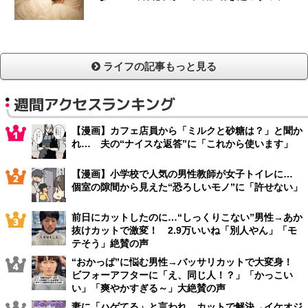
ライフの記事もっと見る
週間アクセスランキング
【漫画】カフェ店員から「ミルクと砂糖は？」と聞か
れ… 夫の“ナイスな返答”に「これから使います」
【漫画】小学校で人気の男性教師が女子トイレに…
個室の隙間から見えた“恐ろしいモノ”に「許せない」
前日にカットしたのに…“しっくりこない”男性→あか
抜けカットで激変！ 2.9万いいね「別人やん」「モ
テそう」絶賛の声
“おかっぱ”に悩む男性→バッサリカットで大変身！
ビフォーアフターに「え、同じ人！？」「かっこい
い」「爽やかすぎる～」大絶賛の声
妻に「ハゲてる」と言われ…カットで解決→イケオジ