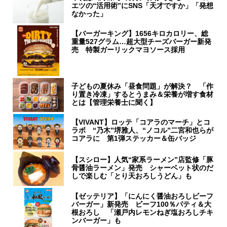
エツの“活用術”にSNS「天才ですか」「発想
なかった」
【バーガーキング】1656キロカロリー、総
重量527グラム…超大型チーズバーガー新発
売 特製ガーリックマヨソース採用
子どもの夏休み「昼食問題」が解決？ 「作
り置き冷凍」するとうまみ＆栄養が増す食材
とは【管理栄養士に聞く】
【VIVANT】ロッテ「コアラのマーチ」とコ
ラボ “乃木”堺雅人、“ノコル”二宮和也らが
コアラに 第1弾ステッカー＆缶バッジ
【スシロー】人気“家系ラーメン”店監修「豚
骨醤油ラーメン」発売 シャーベット状のだ
しで楽しむ「とり天おろしうどん」も
【ゼッテリア】「にんにく醤油おろしビーフ
バーガー」新発売 ビーフ100％パティ＆大
根おろし 「瀬戸内レモンねぎ塩おろしチキ
ンバーガー」も