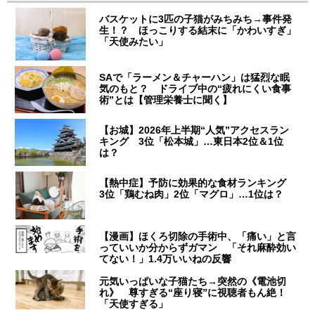
バスケットに3匹の子猫がみちみち→事件発
生！？ ほっこりする結末に「かわいすぎ」
「天使みたい」
SAで「ラーメン＆チャーハン」は猛烈な眠
気のもと？ ドライブ中の“疲れにくい食事
術”とは【管理栄養士に聞く】
【お城】2026年上半期“人気”アクセスラン
キング 3位「松本城」…東日本2位＆1位
は？
【熱中症】予防に効果的な食材ランキング
3位「鶏むね肉」2位「マグロ」…1位は？
【漫画】ほくろ切除の手術中、「痛い」と言
っていいか分からずガマン 「それ麻酔効い
てない！」1.4万いいねの反響
元気いっぱいな子猫たち→突然の《電池切
れ》 尊すぎる“座り寝”に視聴者もん絶！
「天使すぎる」