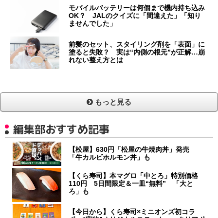
モバイルバッテリーは何個まで機内持ち込み
OK？ JALのクイズに「間違えた」「知り
ませんでした」
前髪のセット、スタイリング剤を「表面」に
塗ると失敗？ 実は“内側の根元”が正解…崩
れない整え方とは
もっと見る
編集部おすすめ記事
【松屋】630円「松屋の牛焼肉丼」発売
「牛カルビホルモン丼」も
【くら寿司】本マグロ「中とろ」特別価格
110円 5日間限定＆一皿“無料” 「大と
ろ」も
【今日から】くら寿司×ミニオンズ初コラ