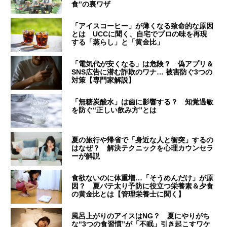
食”の裏ワザ
「アイスコーヒー」が薄くなる致命的な原因
とは UCCに聞く、自宅でプロの味を再現
する「蒸らし」と「黄金比」
「電気代が安くなる」は危険？ 偽アプリ＆
SNS広告に潜む詐欺のワナ… 被害防ぐ3つの
対策【専門家解説】
「無糖炭酸水」は歯に影響する？ 知覚過敏
を防ぐ“正しい飲み方”とは
夏の旅行や帰省で「身近な人と衝突」するの
はなぜ？ 解決テクニックを心理カウンセラ
ーが解説
食欲ないのに体重増…「そうめんだけ」が原
因？ 夏バテ太り予防に役立つ栄養素＆夕食
の黄金比とは【管理栄養士に聞く】
風呂上がりのアイスはNG？ 夏にやりがち
な“3つの食習慣”が「不眠」引き起こすワケ