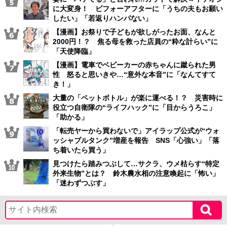
に大変身！ ビフォーアフターに「うちの夫もお願い
したい」「若返りハンパない」
【漫画】お祭りで子どもが欲しがったお面、なんと
2000円！？ 焦る母を救った店員の“粋な計らい”に
「天使降臨」
【漫画】電車でベビーカーの赤ちゃんに蹴られた男
性 怒ると思いきや…“意外な本音”に「なんてすて
き！」
大量の「ペットボトル」が楽に運べる！？ 災害時に
役立つ自衛隊の“ライフハック”に「目からうろこ」
「助かる」
「転売ヤーから買わないで」アイラップ公式が“ウォ
ッシャブルタンク”増産を報告 SNS「心強い」「落
ち着いたら買う」
見つけたら踏みつぶして…サクラ、ウメ枯らす“特定
外来生物”とは？ 鈴木農水相の注意喚起に「怖い」
「迷わずつぶす」