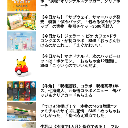
ボ “実物”オリジナルステッカー、クリアポ
ーチ
【今日から】「サブウェイ」サマーバッグ発
売 特製「保冷バッグ」「包める保冷サブラ
ップ」の実物 割引チケット3500円封入
【今日から】ジェラート ピケ カフェ×ドラ
ゴンクエストが初コラボ SNS「おっさん行
けるのかこれ…」「えぐかわいい」
【今日から】マクドナルド、次のハッピーセ
ットは「ポケモン」 おもちゃ全12種類に
SNS「こういうのでいいんだよ」
【牛角】「呪術廻戦」コラボ 呪術高専1年
ズ、七海建人、五条悟コラボメニュー 缶バ
ッジ＆クリアカードもらえる
「でけぇ油揚げ！？」本物の“45％増量”フ
ァミチキのサイズに驚愕 SNS「めっちゃお
いしかった」「食べ応え満点でした」
牛乳は《冷凍で1カ月》保存できる！ マル