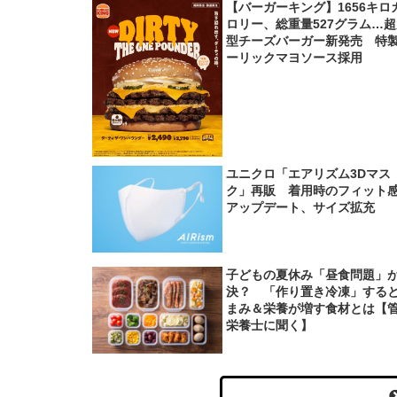
【バーガーキング】1656キロ
ロリー、総重量527グラム…
型チーズバーガー新発売 特
ーリックマヨソース採用
ユニクロ「エアリズム3Dマス
ク」再販 着用時のフィット
アップデート、サイズ拡充
子どもの夏休み「昼食問題」
決？ 「作り置き冷凍」する
まみ＆栄養が増す食材とは【
栄養士に聞く】