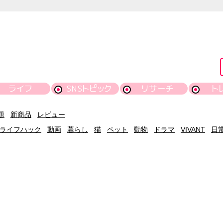
ライフ
SNSトピック
リサーチ
ト
題
新商品
レビュー
ライフハック
動画
暮らし
猫
ペット
動物
ドラマ
VIVANT
日