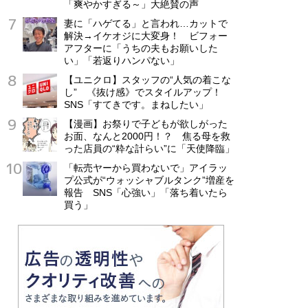
「爽やかすぎる～」大絶賛の声
妻に「ハゲてる」と言われ…カットで
解決→イケオジに大変身！ ビフォー
アフターに「うちの夫もお願いした
い」「若返りハンパない」
【ユニクロ】スタッフの“人気の着こな
し” 《抜け感》でスタイルアップ！
SNS「すてきです。まねしたい」
【漫画】お祭りで子どもが欲しがった
お面、なんと2000円！？ 焦る母を救
った店員の“粋な計らい”に「天使降臨」
「転売ヤーから買わないで」アイラッ
プ公式が“ウォッシャブルタンク”増産を
報告 SNS「心強い」「落ち着いたら
買う」