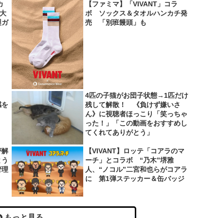
カ
【ファミマ】「VIVANT」コラ
超大
ボ ソックス＆タオルハンカチ発
製ガ
売 「別班饅頭」も
4匹の子猫がお団子状態→1匹だけ
感を
残して解散！ 《負けず嫌いさ
ん》に視聴者ほっこり「笑っちゃ
った！」「この動画をおすすめし
てくれてありがとう」
が解
【VIVANT】ロッテ「コアラのマ
とう
ーチ」とコラボ “乃木”堺雅
管理
人、“ノコル”二宮和也らがコアラ
に 第1弾ステッカー＆缶バッジ
もっと見る