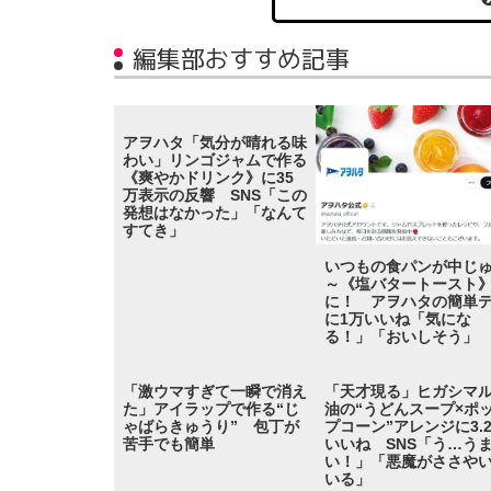
編集部おすすめ記事
アヲハタ「気分が晴れる味
わい」リンゴジャムで作る
《爽やかドリンク》に35
万表示の反響 SNS「この
発想はなかった」「なんて
すてき」
いつもの食パンが中じ
～《塩バタートースト
に！ アヲハタの簡単
に1万いいね「気にな
る！」「おいしそう」
「激ウマすぎて一瞬で消え
「天才現る」ヒガシマ
た」アイラップで作る“じ
油の“うどんスープ×ポ
ゃばらきゅうり” 包丁が
プコーン”アレンジに3.
苦手でも簡単
いいね SNS「う…う
い！」「悪魔がささや
いる」