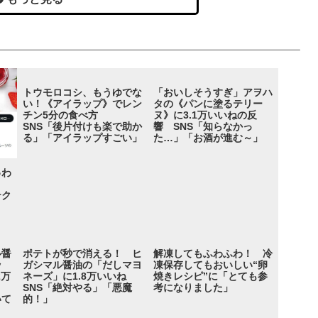
トウモロコシ、もうゆでな
「おいしそうすぎ」アヲハ
い！《アイラップ》でレン
タの《パンに塗るテリー
チン5分の食べ方
ヌ》に3.1万いいねの反
SNS「後片付けも楽で助か
響 SNS「知らなかっ
る」「アイラップすごい」
た…」「お酒が進む～」
ゅわ
》
テク
ル醤
ポテトが秒で消える！ ヒ
解凍してもふわふわ！ 冷
ッ
ガシマル醤油の「だしマヨ
凍保存してもおいしい“卵
2万
ネーズ」に1.8万いいね
焼きレシピ”に「とても参
ま
SNS「絶対やる」「悪魔
考になりました」
いて
的！」