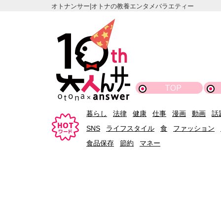
オトナンサー|オトナの教養エンタメバラエティー
TOP
暮らし
法律
健康
仕事
漫画
動画
話
SNS
ライフスタイル
食
ファッション
食品保存
節約
マネー