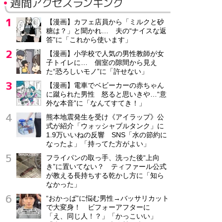
週間アクセスランキング
【漫画】カフェ店員から「ミルクと砂
糖は？」と聞かれ… 夫の“ナイスな返
答”に「これから使います」
【漫画】小学校で人気の男性教師が女
子トイレに… 個室の隙間から見え
た“恐ろしいモノ”に「許せない」
【漫画】電車でベビーカーの赤ちゃん
に蹴られた男性 怒ると思いきや…“意
外な本音”に「なんてすてき！」
熊本地震発生を受け《アイラップ》公
式が紹介「ウォッシャブルタンク」に
1.9万いいねの反響 SNS「水の節約に
なったよ」「持ってた方がよい」
フライパンの取っ手、洗った後“上向
き”に置いてない？ ティファール公式
が教える長持ちする乾かし方に「知ら
なかった」
“おかっぱ”に悩む男性→バッサリカット
で大変身！ ビフォーアフターに
「え、同じ人！？」「かっこいい」