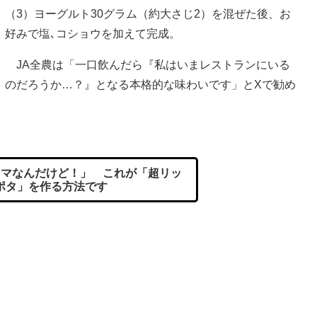
（3）ヨーグルト30グラム（約大さじ2）を混ぜた後、お
好みで塩､コショウを加えて完成。
JA全農は「一口飲んだら『私はいまレストランにいる
のだろうか…？』となる本格的な味わいです」とXで勧め
。
マなんだけど！」 これが「超リッ
ポタ」を作る方法です