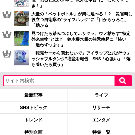
性 怒ると思いきや…“意外な本音”に「なんてすて
き！」
大量の「ペットボトル」が楽に運べる！？ 災害時に
役立つ自衛隊の“ライフハック”に「目からうろこ」
「助かる」
見つけたら踏みつぶして…サクラ、ウメ枯らす“特定
外来生物”とは？ 鈴木農水相の注意喚起に「怖い」
「迷わずつぶす」
「転売ヤーから買わないで」アイラップ公式が“ウォ
ッシャブルタンク”増産を報告 SNS「心強い」「落
ち着いたら買う」
最新記事
ライフ
SNSトピック
リサーチ
トレンド
エンタメ
特別企画
特集一覧