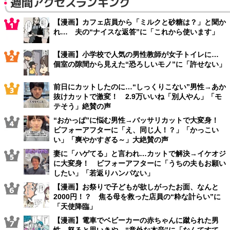
週間アクセスランキング
【漫画】カフェ店員から「ミルクと砂糖は？」と聞か
れ… 夫の“ナイスな返答”に「これから使います」
【漫画】小学校で人気の男性教師が女子トイレに…
個室の隙間から見えた“恐ろしいモノ”に「許せない」
前日にカットしたのに…“しっくりこない”男性→あか
抜けカットで激変！ 2.9万いいね「別人やん」「モ
テそう」絶賛の声
“おかっぱ”に悩む男性→バッサリカットで大変身！
ビフォーアフターに「え、同じ人！？」「かっこい
い」「爽やかすぎる～」大絶賛の声
妻に「ハゲてる」と言われ…カットで解決→イケオジ
に大変身！ ビフォーアフターに「うちの夫もお願い
したい」「若返りハンパない」
【漫画】お祭りで子どもが欲しがったお面、なんと
2000円！？ 焦る母を救った店員の“粋な計らい”に
「天使降臨」
【漫画】電車でベビーカーの赤ちゃんに蹴られた男