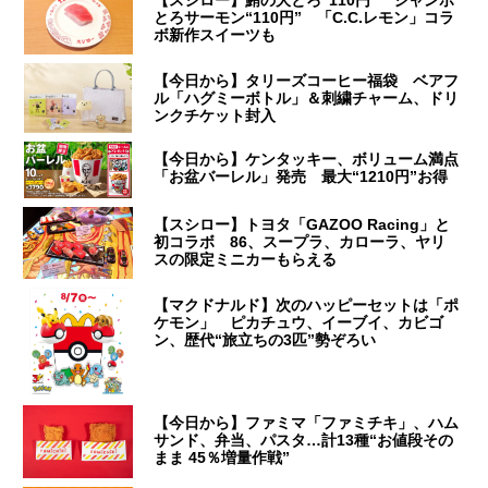
【スシロー】鮪の大とろ“110円” ジャンボ
とろサーモン“110円” 「C.C.レモン」コラ
ボ新作スイーツも
【今日から】タリーズコーヒー福袋 ベアフ
ル「ハグミーボトル」＆刺繍チャーム、ドリ
ンクチケット封入
【今日から】ケンタッキー、ボリューム満点
「お盆バーレル」発売 最大“1210円”お得
【スシロー】トヨタ「GAZOO Racing」と
初コラボ 86、スープラ、カローラ、ヤリ
スの限定ミニカーもらえる
【マクドナルド】次のハッピーセットは「ポ
ケモン」 ピカチュウ、イーブイ、カビゴ
ン、歴代“旅立ちの3匹”勢ぞろい
【今日から】ファミマ「ファミチキ」、ハム
サンド、弁当、パスタ…計13種“お値段その
まま 45％増量作戦”