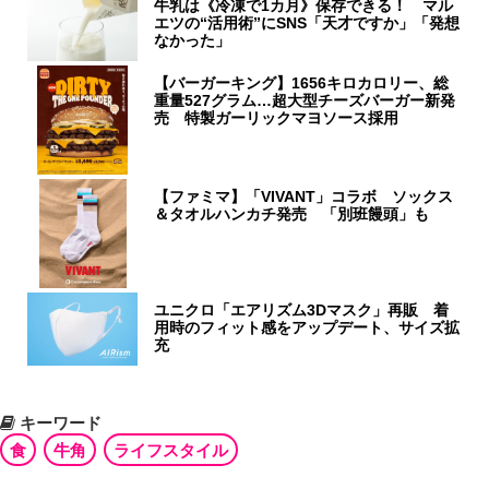
牛乳は《冷凍で1カ月》保存できる！ マル
エツの“活用術”にSNS「天才ですか」「発想
なかった」
【バーガーキング】1656キロカロリー、総
重量527グラム…超大型チーズバーガー新発
売 特製ガーリックマヨソース採用
【ファミマ】「VIVANT」コラボ ソックス
＆タオルハンカチ発売 「別班饅頭」も
ユニクロ「エアリズム3Dマスク」再販 着
用時のフィット感をアップデート、サイズ拡
充
キーワード
食
牛角
ライフスタイル