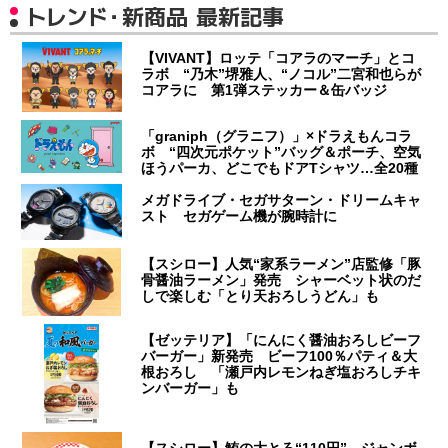
トレンド・新商品 最新記事
【VIVANT】ロッテ「コアラのマーチ」とコ
ラボ “乃木”堺雅人、“ノコル”二宮和也らが
コアラに 第1弾ステッカー＆缶バッジ
「graniph（グラニフ）」×ドラえもんコラ
ボ “四次元ポケット”バッグ＆ポーチ、空気
ほうパーカ、どこでもドアTシャツ…全20種
メガドライブ・セガサターン・ドリームキャ
スト セガゲーム機が腕時計に
【スシロー】人気“家系ラーメン”店監修「豚
骨醤油ラーメン」発売 シャーベット状のだ
しで楽しむ「とり天おろしうどん」も
【ゼッテリア】「にんにく醤油おろしビーフ
バーガー」新発売 ビーフ100％パティ＆大
根おろし 「瀬戸内レモンねぎ塩おろしチキ
ンバーガー」も