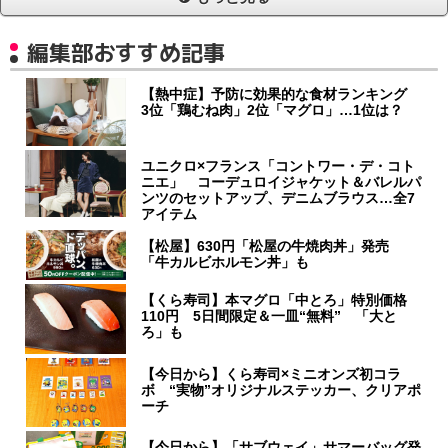
編集部おすすめ記事
【熱中症】予防に効果的な食材ランキング
3位「鶏むね肉」2位「マグロ」…1位は？
ユニクロ×フランス「コントワー・デ・コト
ニエ」 コーデュロイジャケット＆バレルパ
ンツのセットアップ、デニムブラウス…全7
アイテム
【松屋】630円「松屋の牛焼肉丼」発売
「牛カルビホルモン丼」も
【くら寿司】本マグロ「中とろ」特別価格
110円 5日間限定＆一皿“無料” 「大と
ろ」も
【今日から】くら寿司×ミニオンズ初コラ
ボ “実物”オリジナルステッカー、クリアポ
ーチ
【今日から】「サブウェイ」サマーバッグ発