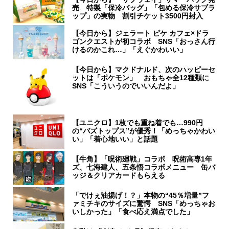
売 特製「保冷バッグ」「包める保冷サブラ
ップ」の実物 割引チケット3500円封入
【今日から】ジェラート ピケ カフェ×ドラ
ゴンクエストが初コラボ SNS「おっさん行
けるのかこれ…」「えぐかわいい」
【今日から】マクドナルド、次のハッピーセ
ットは「ポケモン」 おもちゃ全12種類に
SNS「こういうのでいいんだよ」
【ユニクロ】1枚でも重ね着でも…990円
の“バズトップス”が優秀！「めっちゃかわい
い」「着心地いい」と話題
【牛角】「呪術廻戦」コラボ 呪術高専1年
ズ、七海建人、五条悟コラボメニュー 缶バ
ッジ＆クリアカードもらえる
「でけぇ油揚げ！？」本物の“45％増量”フ
ァミチキのサイズに驚愕 SNS「めっちゃお
いしかった」「食べ応え満点でした」