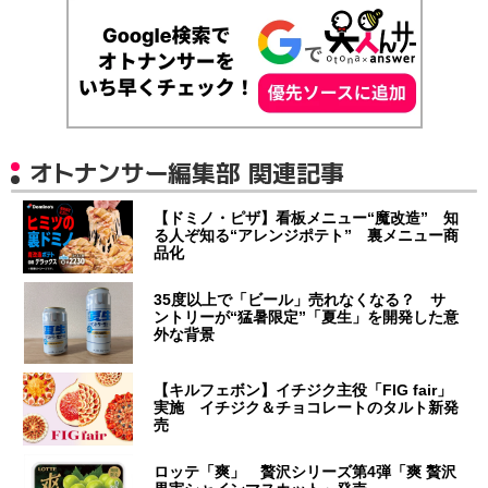
オトナンサー編集部 関連記事
【ドミノ・ピザ】看板メニュー“魔改造” 知
る人ぞ知る“アレンジポテト” 裏メニュー商
品化
35度以上で「ビール」売れなくなる？ サ
ントリーが“猛暑限定”「夏生」を開発した意
外な背景
【キルフェボン】イチジク主役「FIG fair」
実施 イチジク＆チョコレートのタルト新発
売
ロッテ「爽」 贅沢シリーズ第4弾「爽 贅沢