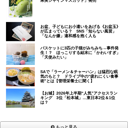
果実シャインマスカット」発売
お盆、子どもにお小遣いをあげる《お盆玉》
が広まっている？ SNS「知らない風習」
「なんか嫌」違和感を抱く人も
バスケットに3匹の子猫がみちみち→事件発
生！？ ほっこりする結末に「かわいすぎ」
「天使みたい」
SAで「ラーメン＆チャーハン」は猛烈な眠
気のもと？ ドライブ中の“疲れにくい食事
術”とは【管理栄養士に聞く】
【お城】2026年上半期“人気”アクセスラン
キング 3位「松本城」…東日本2位＆1位
は？
もっと見る