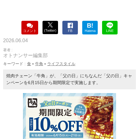
B!
(Twitter)
コメント
FB
Hatena
LINE
2026.06.04
著者 :
オトナンサー編集部
キーワード :
食
•
牛角
•
ライフスタイル
焼肉チェーン「牛角」が、「父の日」にちなんだ「父の日」キャ
ンペーンを6月15日から期間限定で実施します。