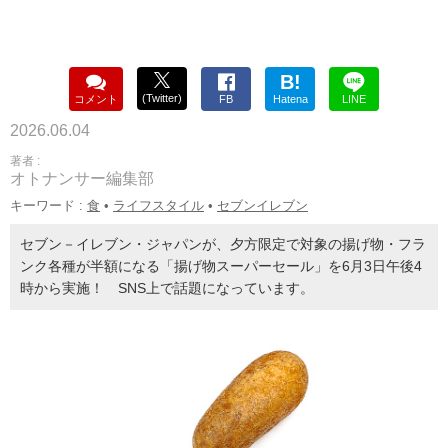
B!
(Twitter)
コメント
FB
Hatena
LINE
2026.06.04
著者 :
オトナンサー編集部
キーワード :
食
•
ライフスタイル
•
セブンイレブン
セブン－イレブン・ジャパンが、夕方限定で対象の揚げ物・フラ
ンク各種が半額になる「揚げ物スーパーセール」を6月3日午後4
時から実施！ SNS上で話題になっています。