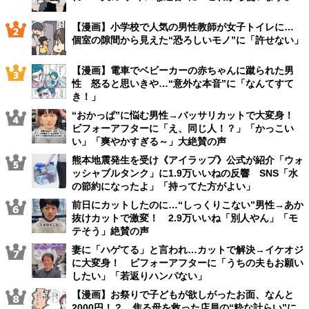
【漫画】小学校で人気の男性教師が女子トイレに…
個室の隙間から見えた“恐ろしいモノ”に「許せない」
【漫画】電車でベビーカーの赤ちゃんに蹴られた男
性 怒ると思いきや…“意外な本音”に「なんてすて
き！」
“おかっぱ”に悩む男性→バッサリカットで大変身！
ビフォーアフターに「え、同じ人！？」「かっこい
い」「爽やかすぎる～」大絶賛の声
熊本地震発生を受け《アイラップ》公式が紹介「ウォ
ッシャブルタンク」に1.9万いいねの反響 SNS「水
の節約になったよ」「持ってた方がよい」
前日にカットしたのに…“しっくりこない”男性→あか
抜けカットで激変！ 2.9万いいね「別人やん」「モ
テそう」絶賛の声
妻に「ハゲてる」と言われ…カットで解決→イケオジ
に大変身！ ビフォーアフターに「うちの夫もお願い
したい」「若返りハンパない」
【漫画】お祭りで子どもが欲しがったお面、なんと
2000円！？ 焦る母を救った店員の“粋な計らい”に