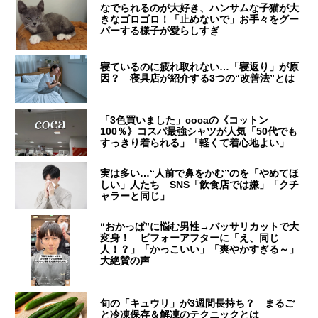
なでられるのが大好き、ハンサムな子猫が大
きなゴロゴロ！「止めないで」お手々をグー
パーする様子が愛らしすぎ
寝ているのに疲れ取れない…「寝返り」が原
因？ 寝具店が紹介する3つの“改善法”とは
「3色買いました」cocaの《コットン
100％》コスパ最強シャツが人気「50代でも
すっきり着られる」「軽くて着心地よい」
実は多い…“人前で鼻をかむ”のを「やめてほ
しい」人たち SNS「飲食店では嫌」「クチ
ャラーと同じ」
“おかっぱ”に悩む男性→バッサリカットで大
変身！ ビフォーアフターに「え、同じ
人！？」「かっこいい」「爽やかすぎる～」
大絶賛の声
旬の「キュウリ」が3週間長持ち？ まるご
と冷凍保存＆解凍のテクニックとは