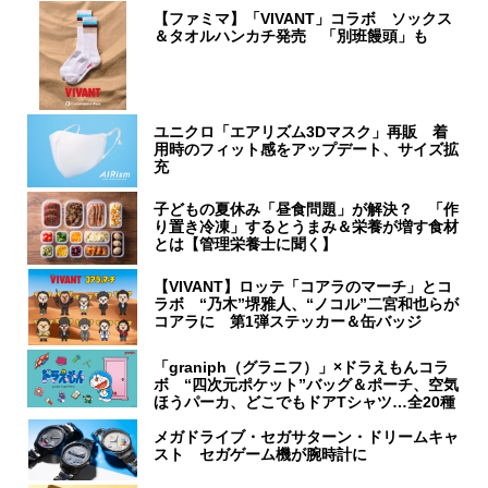
【ファミマ】「VIVANT」コラボ ソックス
＆タオルハンカチ発売 「別班饅頭」も
ユニクロ「エアリズム3Dマスク」再販 着
用時のフィット感をアップデート、サイズ拡
充
子どもの夏休み「昼食問題」が解決？ 「作
り置き冷凍」するとうまみ＆栄養が増す食材
とは【管理栄養士に聞く】
【VIVANT】ロッテ「コアラのマーチ」とコ
ラボ “乃木”堺雅人、“ノコル”二宮和也らが
コアラに 第1弾ステッカー＆缶バッジ
「graniph（グラニフ）」×ドラえもんコラ
ボ “四次元ポケット”バッグ＆ポーチ、空気
ほうパーカ、どこでもドアTシャツ…全20種
メガドライブ・セガサターン・ドリームキャ
スト セガゲーム機が腕時計に