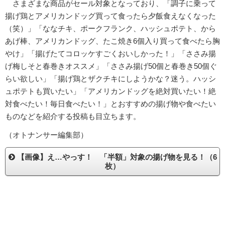
さまざまな商品がセール対象となっており、「調子に乗って
揚げ鶏とアメリカンドッグ買って食ったら夕飯食えなくなった
（笑）」「ななチキ、ポークフランク、ハッシュポテト、から
あげ棒、アメリカンドッグ、たこ焼き6個入り買って食べたら胸
やけ」「揚げたてコロッケすごくおいしかった！」「ささみ揚
げ梅しそと春巻きオススメ」「ささみ揚げ50個と春巻き50個ぐ
らい欲しい」「揚げ鶏とザクチキにしようかな？迷う。ハッシ
ュポテトも買いたい」「アメリカンドッグを絶対買いたい！絶
対食べたい！毎日食べたい！」とおすすめの揚げ物や食べたい
ものなどを紹介する投稿も目立ちます。
（オトナンサー編集部）
【画像】え…やっす！ 「半額」対象の揚げ物を見る！（6
枚）