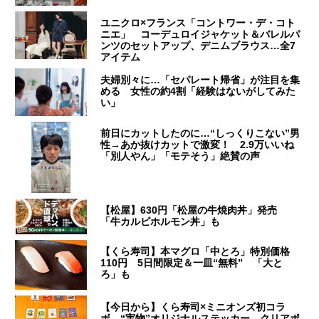
ユニクロ×フランス「コントワー・デ・コト
ニエ」 コーデュロイジャケット＆バレルパ
ンツのセットアップ、デニムブラウス…全7
アイテム
夫婦別々に…「セパレート帰省」が注目を集
める 女性の約4割「経験はないがしてみた
い」
前日にカットしたのに…“しっくりこない”男
性→あか抜けカットで激変！ 2.9万いいね
「別人やん」「モテそう」絶賛の声
【松屋】630円「松屋の牛焼肉丼」発売
「牛カルビホルモン丼」も
【くら寿司】本マグロ「中とろ」特別価格
110円 5日間限定＆一皿“無料” 「大と
ろ」も
【今日から】くら寿司×ミニオンズ初コラ
ボ “実物”オリジナルステッカー、クリアポ