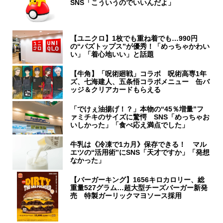
SNS「こういうのでいいんだよ」
【ユニクロ】1枚でも重ね着でも…990円
の“バズトップス”が優秀！「めっちゃかわい
い」「着心地いい」と話題
【牛角】「呪術廻戦」コラボ 呪術高専1年
ズ、七海建人、五条悟コラボメニュー 缶バ
ッジ＆クリアカードもらえる
「でけぇ油揚げ！？」本物の“45％増量”フ
ァミチキのサイズに驚愕 SNS「めっちゃお
いしかった」「食べ応え満点でした」
牛乳は《冷凍で1カ月》保存できる！ マル
エツの“活用術”にSNS「天才ですか」「発想
なかった」
【バーガーキング】1656キロカロリー、総
重量527グラム…超大型チーズバーガー新発
売 特製ガーリックマヨソース採用