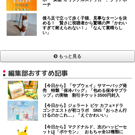
ーチ
後ろ足で立って歩く子猫、見事なターンを決
める！ 賢さに視聴者から驚嘆の声「かわい
すぎて耐えられない！」「なんて素晴らし
い」
もっと見る
編集部おすすめ記事
【今日から】「サブウェイ」サマーバッグ発
売 特製「保冷バッグ」「包める保冷サブラ
ップ」の実物 割引チケット3500円封入
【今日から】ジェラート ピケ カフェ×ドラ
ゴンクエストが初コラボ SNS「おっさん行
けるのかこれ…」「えぐかわいい」
【今日から】マクドナルド、次のハッピーセ
ットは「ポケモン」 おもちゃ全12種類に