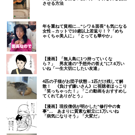
させる方法
年を重ねて貧相に…“シワ＆面長”も気になる
女性→カットで10歳以上若返り！？「めち
ゃくちゃ美人に」「とっても華やか」
【漫画】「無人島に1つ持っていくな
ら？」 男友達の“予想外の答え”に7.6万い
いね「一生大切にしたい友達」
4匹の子猫がお団子状態→1匹だけ残して解
散！ 《負けず嫌いさん》に視聴者ほっこり
「笑っちゃった！」「この動画をおすすめし
てくれてありがとう」
【漫画】現役僧侶が明かした“修行中の食
事”… あまりに質素な献立に1万いいね
「病気になりそう」「大変だ」