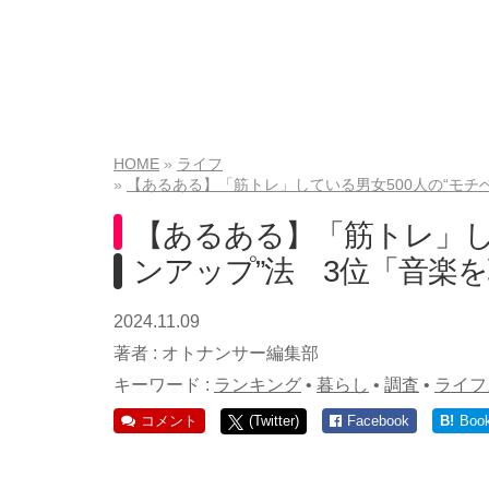
HOME
ライフ
【あるある】「筋トレ」している男女500人の“モチ
【あるある】「筋トレ」し
ンアップ”法 3位「音楽を
2024.11.09
著者 :
オトナンサー編集部
キーワード :
ランキング
•
暮らし
•
調査
•
ライフ
コメント
(Twitter)
Facebook
B!
Boo