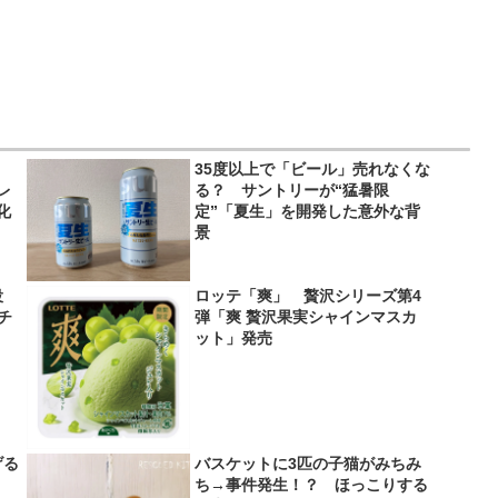
35度以上で「ビール」売れなくな
レ
る？ サントリーが“猛暑限
化
定”「夏生」を開発した意外な背
景
役
ロッテ「爽」 贅沢シリーズ第4
＆チ
弾「爽 贅沢果実シャインマスカ
ット」発売
げる
バスケットに3匹の子猫がみちみ
？
ち→事件発生！？ ほっこりする