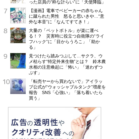
った店員の“粋な計らい”に「天使降臨」
【漫画】電車でベビーカーの赤ちゃん
に蹴られた男性 怒ると思いきや…“意
外な本音”に「なんてすてき！」
大量の「ペットボトル」が楽に運べ
る！？ 災害時に役立つ自衛隊の“ライ
フハック”に「目からうろこ」「助か
る」
見つけたら踏みつぶして…サクラ、ウ
メ枯らす“特定外来生物”とは？ 鈴木農
水相の注意喚起に「怖い」「迷わずつ
ぶす」
「転売ヤーから買わないで」アイラッ
プ公式が“ウォッシャブルタンク”増産を
報告 SNS「心強い」「落ち着いたら
買う」