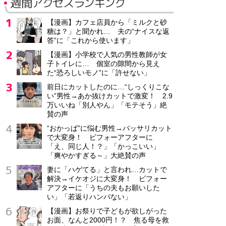
週間アクセスランキング
【漫画】カフェ店員から「ミルクと砂
糖は？」と聞かれ… 夫の“ナイスな返
答”に「これから使います」
【漫画】小学校で人気の男性教師が女
子トイレに… 個室の隙間から見え
た“恐ろしいモノ”に「許せない」
前日にカットしたのに…“しっくりこな
い”男性→あか抜けカットで激変！ 2.9
万いいね「別人やん」「モテそう」絶
賛の声
“おかっぱ”に悩む男性→バッサリカット
で大変身！ ビフォーアフターに
「え、同じ人！？」「かっこいい」
「爽やかすぎる～」大絶賛の声
妻に「ハゲてる」と言われ…カットで
解決→イケオジに大変身！ ビフォー
アフターに「うちの夫もお願いした
い」「若返りハンパない」
【漫画】お祭りで子どもが欲しがった
お面、なんと2000円！？ 焦る母を救