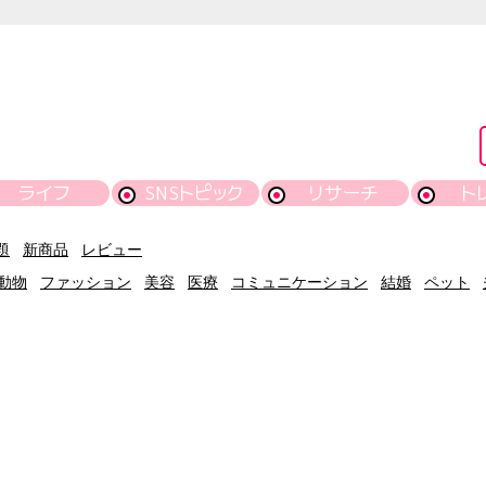
ライフ
SNSトピック
リサーチ
ト
題
新商品
レビュー
動物
ファッション
美容
医療
コミュニケーション
結婚
ペット