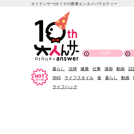
オトナンサー|オトナの教養エンタメバラエティー
TOP
暮らし
法律
健康
仕事
漫画
動画
話
SNS
ライフスタイル
食
暮らし
動画
ライフハック