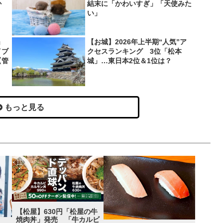
か
結末に「かわいすぎ」「天使みた
い」
」
【お城】2026年上半期“人気”ア
イブ
クセスランキング 3位「松本
【管
城」…東日本2位＆1位は？
もっと見る
【松屋】630円「松屋の牛
焼肉丼」発売 「牛カルビ