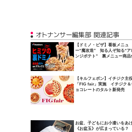
オトナンサー編集部 関連記事
【ドミノ・ピザ】看板メニュ
ー“魔改造” 知る人ぞ知る“ア
ンジポテト” 裏メニュー商品
【キルフェボン】イチジク主
「FIG fair」実施 イチジク
ョコレートのタルト新発売
お盆、子どもにお小遣いをあ
《お盆玉》が広まっている