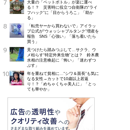
大量の「ペットボトル」が楽に運べ
る！？ 災害時に役立つ自衛隊の“ライ
フハック”に「目からうろこ」「助か
る」
「転売ヤーから買わないで」アイラッ
プ公式が“ウォッシャブルタンク”増産を
報告 SNS「心強い」「落ち着いたら
買う」
見つけたら踏みつぶして…サクラ、ウ
メ枯らす“特定外来生物”とは？ 鈴木農
水相の注意喚起に「怖い」「迷わずつ
ぶす」
年を重ねて貧相に…“シワ＆面長”も気に
なる女性→カットで10歳以上若返
り！？「めちゃくちゃ美人に」「とっ
ても華やか」