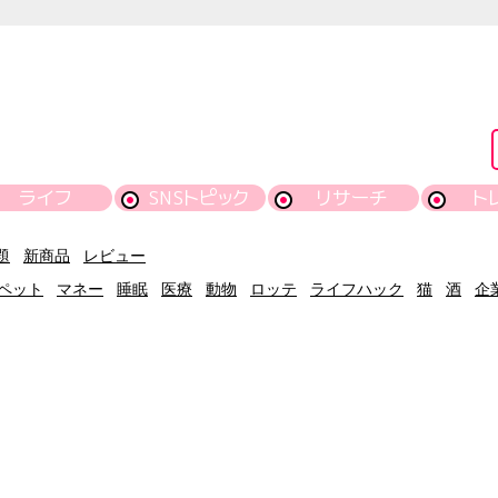
ライフ
SNSトピック
リサーチ
ト
題
新商品
レビュー
ペット
マネー
睡眠
医療
動物
ロッテ
ライフハック
猫
酒
企