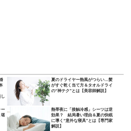
婚
夏のドライヤー熱風がつらい…髪
本
がすぐ乾く当て方＆タオルドライ
」
の“神テク”とは【美容師解説】
厳し
ラー
熱帯夜に「接触冷感」シーツは逆
り堪
効果？ 結局暑い理由＆夏の快眠
に導く“意外な寝具”とは【専門家
解説】