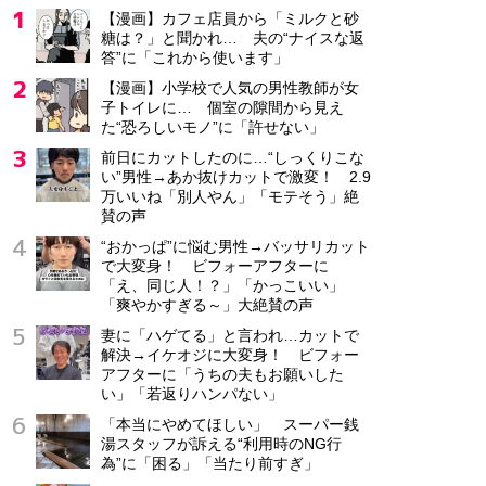
【漫画】カフェ店員から「ミルクと砂
糖は？」と聞かれ… 夫の“ナイスな返
答”に「これから使います」
【漫画】小学校で人気の男性教師が女
子トイレに… 個室の隙間から見え
た“恐ろしいモノ”に「許せない」
前日にカットしたのに…“しっくりこな
い”男性→あか抜けカットで激変！ 2.9
万いいね「別人やん」「モテそう」絶
賛の声
“おかっぱ”に悩む男性→バッサリカット
で大変身！ ビフォーアフターに
「え、同じ人！？」「かっこいい」
「爽やかすぎる～」大絶賛の声
妻に「ハゲてる」と言われ…カットで
解決→イケオジに大変身！ ビフォー
アフターに「うちの夫もお願いした
い」「若返りハンパない」
「本当にやめてほしい」 スーパー銭
湯スタッフが訴える“利用時のNG行
為”に「困る」「当たり前すぎ」