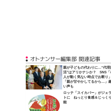
オトナンサー編集部 関連記事
親が子どもの代わりに…“代理
活”はアリかナシか？ SNS「
人が動く気ない時点でお断り
「親が甘やかしてるから…」
い声も
ロッテ「スイカバー」がジェ
トに ねっとり食感＆じっく
能