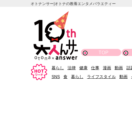
オトナンサー|オトナの教養エンタメバラエティー
TOP
暮らし
法律
健康
仕事
漫画
動画
話
SNS
食
暮らし
ライフスタイル
動画