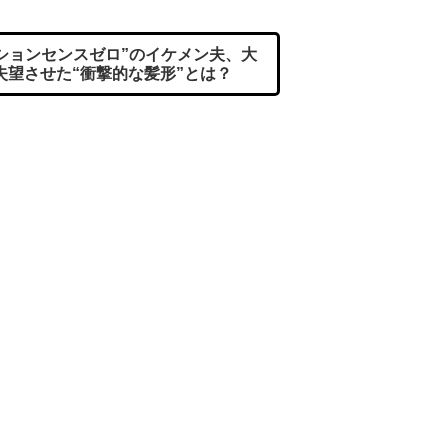
ションセンスゼロ”のイケメン夫、大
失望させた“衝撃的な髪形”とは？